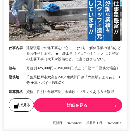
仕事内容
建築現場での雑工事を中心に、はつり・解体作業の補助など
をお任せします。 ★「雑工事（ざつこうじ）」とは？ 特定
の主要工事（大工や設備など）に当てはまらない、…
給与
月給例325,000円～350,000円以上（日勤25日勤務の場合）
勤務地
千葉県松戸市六高台2-8／東武野田線「六実駅」より徒歩13
分 ★車・バイク通勤OK
応募資格
資格・性別・年齢不問、未経験・ブランクある方大歓迎
詳細を見る
後で見る
更新日： 2026/06/10 掲載終了日： 2026/09/09