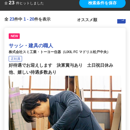
23
検索条件を保存
全
件ヒットしました
23
1
-
20
全
件中
件を表示
NEW
サッシ・建具の職人
株式会社スミ工業・トーヨー住器（LIXIL FC マドリエ松戸中央）
正社員
好待遇でお迎えします 決算賞与あり 土日祝日休み
他、嬉しい待遇多数あり