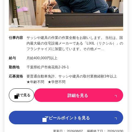
仕事内容
サッシや建具の作業の作業全般をお願いします。 当社は、国
内最大級の住宅設備メーカーである「LIXIL（リクシル）」の
フランチャイズに加盟しています。その他メー…
給与
月給400,000円以上
勤務地
千葉県松戸市南花島2-26-1
応募資格
要普通自動車免許、サッシや建具の取付業務経験3年以上
★年齢不問 ★学歴不問
詳細を見る
後で見る
アピールポイントを見る
更新日： 2026/08/07 掲載終了日： 2026/10/30