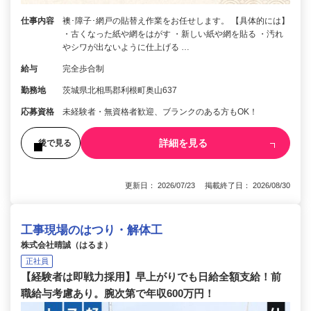
仕事内容
襖･障子･網戸の貼替え作業をお任せします。 【具体的には】
・古くなった紙や網をはがす ・新しい紙や網を貼る ・汚れ
やシワが出ないように仕上げる …
給与
完全歩合制
勤務地
茨城県北相馬郡利根町奥山637
応募資格
未経験者・無資格者歓迎、ブランクのある方もOK！
詳細を見る
後で見る
更新日： 2026/07/23 掲載終了日： 2026/08/30
工事現場のはつり・解体工
株式会社晴誠（はるま）
正社員
【経験者は即戦力採用】早上がりでも日給全額支給！前
職給与考慮あり。腕次第で年収600万円！