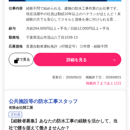
仕事内容
経験不問で始められる、建物の防水工事作業のお仕事です。
現在活躍中の社員は勤続10年以上のベテランがほとんど！未
経験の方でも安心してスキルと資格を身に付けられる育…
給与
月給264,000円以上＋手当／日給12,000円以上＋手当
勤務地
千葉県流山市流山八丁目1039-13
応募資格
普通自動車運転免許（AT限定可） ◎学歴・経験不問
詳細を見る
後で見る
更新日： 2026/05/22 掲載終了日： 2026/08/21
掲載終了まであと12日
公共施設等の防水工事スタッフ
有限会社関工業
正社員
【経験者募集】あなたの防水工事の経験を活かして、当
社で腰を据えて働きませんか？