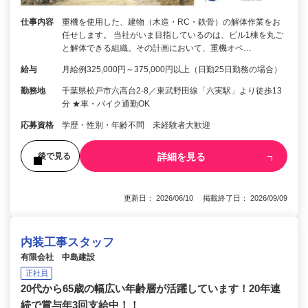
仕事内容
重機を使用した、建物（木造・RC・鉄骨）の解体作業をお
任せします。 当社がいま目指しているのは、ビル1棟を丸ご
と解体できる組織。その計画において、重機オペ…
給与
月給例325,000円～375,000円以上（日勤25日勤務の場合）
勤務地
千葉県松戸市六高台2-8／東武野田線「六実駅」より徒歩13
分 ★車・バイク通勤OK
応募資格
学歴・性別・年齢不問 未経験者大歓迎
詳細を見る
後で見る
更新日： 2026/06/10 掲載終了日： 2026/09/09
内装工事スタッフ
有限会社 中島建設
正社員
20代から65歳の幅広い年齢層が活躍しています！20年連
続で賞与年3回支給中！！