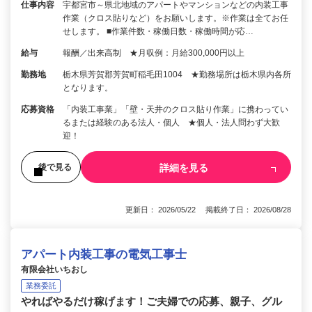
仕事内容
宇都宮市～県北地域のアパートやマンションなどの内装工事
作業（クロス貼りなど）をお願いします。※作業は全てお任
せします。 ■作業件数・稼働日数・稼働時間が応…
給与
報酬／出来高制 ★月収例：月給300,000円以上
勤務地
栃木県芳賀郡芳賀町稲毛田1004 ★勤務場所は栃木県内各所
となります。
応募資格
「内装工事業」「壁・天井のクロス貼り作業」に携わってい
るまたは経験のある法人・個人 ★個人・法人問わず大歓
迎！
詳細を見る
後で見る
更新日： 2026/05/22 掲載終了日： 2026/08/28
アパート内装工事の電気工事士
有限会社いちおし
業務委託
やればやるだけ稼げます！ご夫婦での応募、親子、グル