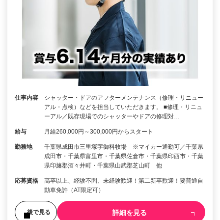
仕事内容
シャッター・ドアのアフターメンテナンス（修理・リニュー
アル・点検）などを担当していただきます。 ■修理・リニュ
ーアル／既存現場でのシャッターやドアの修理対…
給与
月給260,000円～300,000円からスタート
勤務地
千葉県成田市三里塚字御料牧場 ※マイカー通勤可／千葉県
成田市・千葉県富里市・千葉県佐倉市・千葉県印西市・千葉
県印旛郡酒々井町・千葉県山武郡芝山町 他
応募資格
高卒以上、経験不問、未経験歓迎！第二新卒歓迎！要普通自
動車免許（AT限定可）
詳細を見る
後で見る