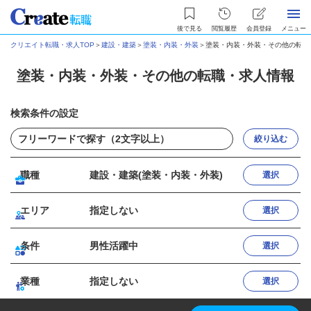
後で見る
閲覧履歴
会員登録
メニュー
クリエイト転職・求人TOP
＞
建設・建築
＞
塗装・内装・外装
＞
塗装・内装・外装・その他の転職
塗装・内装・外装・その他の転職・求人情報
検索条件の設定
絞り込む
職種
建設・建築(塗装・内装・外装)
選択
エリア
指定しない
選択
条件
男性活躍中
選択
業種
指定しない
選択