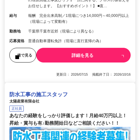
の現状回復工事及びリフォームに関する、クロスの張替えを
お任せします。 【おすすめポイント！】 ■直…
給与
報酬 完全出来高制／1現場につき14,000円～40,000円以上
（現場によって変動有）
勤務地
千葉県千葉市近郊（現場により異なる）
応募資格
普通自動車運転免許（現場に直行直帰の為）
詳細を見る
後で見る
更新日： 2026/07/15 掲載終了日： 2026/10/16
防水工事の施工スタッフ
太陽産業有限会社
正社員
あなたの経験をしっかり評価します！月給40万円以上！
昇給・賞与も有♪勤務開始日などご相談ください！！