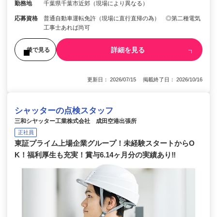
勤務地
千葉県千葉市近郊（現場により異なる）
応募資格
普通自動車運転免許（現場に直行直帰の為） ◎第二種電気
工事士あれば尚可
詳細を見る
後で見る
更新日： 2026/07/15 掲載終了日： 2026/10/16
シャッターの点検スタッフ
三和シヤッター工業株式会社 成田空港出張所
正社員
東証プライム上場企業グループ！未経験スタートからO
K！福利厚生も充実！賞与6.14ヶ月分の実績あり‼