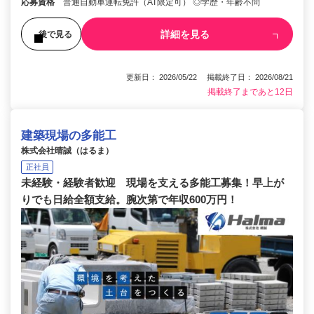
応募資格
普通自動車運転免許（AT限定可） ◎学歴・年齢不問
詳細を見る
後で見る
更新日： 2026/05/22 掲載終了日： 2026/08/21
掲載終了まであと12日
建築現場の多能工
株式会社晴誠（はるま）
正社員
未経験・経験者歓迎 現場を支える多能工募集！早上が
りでも日給全額支給。腕次第で年収600万円！