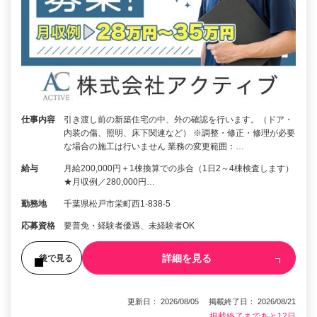
仕事内容
引き渡し前の新築住宅の中、外の確認を行います。（ドア・
内装の傷、照明、床下関連など） ※調整・修正・修理が必要
な場合の施工は行いません 業務の変更範囲：…
給与
月給200,000円＋1棟換算での歩合（1日2～4棟検査します）
★月収例／280,000円…
勤務地
千葉県松戸市栄町西1-838-5
応募資格
要普免・経験者優遇、未経験者OK
詳細を見る
後で見る
更新日： 2026/08/05 掲載終了日： 2026/08/21
掲載終了まであと12日