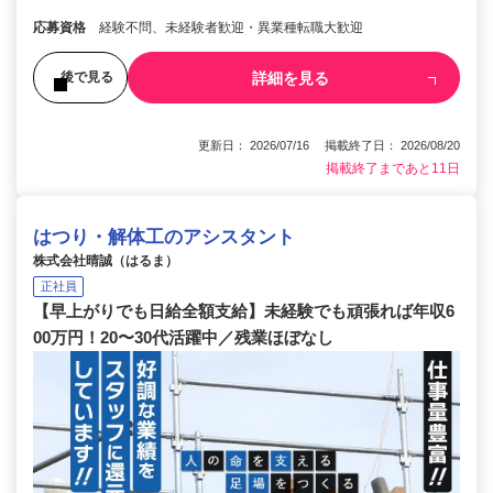
応募資格
経験不問、未経験者歓迎・異業種転職大歓迎
詳細を見る
後で見る
更新日： 2026/07/16 掲載終了日： 2026/08/20
掲載終了まであと11日
はつり・解体工のアシスタント
株式会社晴誠（はるま）
正社員
【早上がりでも日給全額支給】未経験でも頑張れば年収6
00万円！20〜30代活躍中／残業ほぼなし