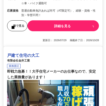
☆車・バイク通勤可
応募資格
普通自動車免許あれば尚可（AT限定可）、経験・資格・性
別・学歴不問！
詳細を見る
後で見る
更新日： 2026/07/29 掲載終了日： 2026/10/28
戸建て住宅の大工
有限会社金井工業
業務委託
即戦力急募！！大手住宅メーカーのお仕事なので、安定
した業務量があります！