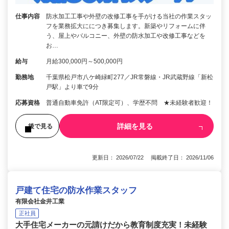
仕事内容
防水加工工事や外壁の改修工事を手がける当社の作業スタッ
フを業務拡大ににつき募集します。新築やリフォームに伴
う、屋上やバルコニー、外壁の防水加工や改修工事などを
お…
給与
月給300,000円～500,000円
勤務地
千葉県松戸市八ケ崎緑町277／JR常磐線・JR武蔵野線「新松
戸駅」より車で9分
応募資格
普通自動車免許（AT限定可）、学歴不問 ★未経験者歓迎！
詳細を見る
後で見る
更新日： 2026/07/22 掲載終了日： 2026/11/06
戸建て住宅の防水作業スタッフ
有限会社金井工業
正社員
大手住宅メーカーの元請けだから教育制度充実！未経験