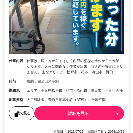
仕事内容
仕事は、建て方からではなく内部の壁など造作からの作業に
なります。天候に関係なく作業が出来、収入の不安定はあり
ません。 主なエリアは、松戸市・柏市・流山市・野田…
給与
報酬：完全出来高制
勤務地
エリア：千葉県松戸市・柏市・流山市・野田市 ※直行直帰
応募資格
大工経験者、普通自動車免許（AT可）、学歴不問
詳細を見る
後で見る
更新日： 2026/07/29 掲載終了日： 2026/10/28