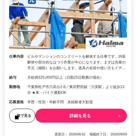
仕事内容
ビルやマンションのコンクリートを解体する仕事です。内装
解体や部分的なはつり作業が中心になります。まずは先輩の
手元（補助）をお願いします。道具の名前や使い方もイチ…
給与
月給例325,000円以上（日勤25日勤務の場合）
勤務地
千葉県松戸市六高台2-8／東武野田線「六実駅」より徒歩13
分 ★車・バイク通勤OK
応募資格
学歴・性別・年齢不問 未経験者大歓迎
詳細を見る
後で見る
更新日： 2026/06/10 掲載終了日： 2026/09/09