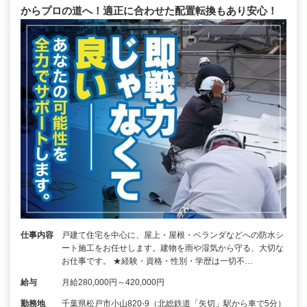
からプロの道へ！適正に合わせた配置転換もあり安心！
仕事内容
戸建て住宅を中心に、屋上・屋根・ベランダなどへの防水シ
ート施工をお任せします。建物を雨や湿気から守る、大切な
お仕事です。 ★経験・資格・性別・学歴は一切不…
給与
月給280,000円～420,000円
勤務地
千葉県松戸市小山820-9（北総鉄道「矢切」駅から車で5分）