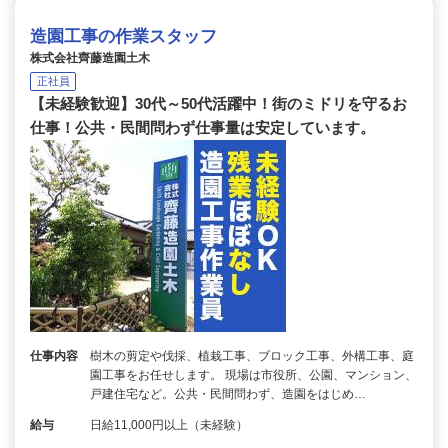
造園工事の作業スタッフ
株式会社齊藤造園土木
正社員
【未経験歓迎】30代～50代活躍中！街のミドリを守るお
仕事！公共・民間問わず仕事量は安定しています。
仕事内容
樹木の剪定や伐採、植栽工事、ブロック工事、外構工事、庭
園工事をお任せします。 現場は市役所、公園、マンション、
戸建住宅など。公共・民間問わず、造園をはじめ…
給与
日給11,000円以上（未経験）