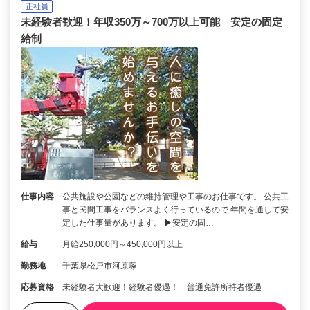
正社員
未経験者歓迎！年収350万～700万以上可能 安定の固定
給制
仕事内容
公共施設や公園などの維持管理や工事のお仕事です。 公共工
事と民間工事をバランスよく行っているので 年間を通して安
定した仕事量があります。 ▶︎安定の固…
給与
月給250,000円～450,000円以上
勤務地
千葉県松戸市河原塚
応募資格
未経験者大歓迎！経験者優遇！ 普通免許所持者優遇