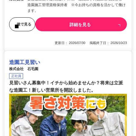
造園施工管理資格保持者 ※今お持ちの資格を活かして働け
ます。
詳細を見る
後で見る
更新日： 2026/07/30 掲載終了日： 2026/10/23
造園工見習い
株式会社 石毛園
正社員
見習いさん募集中！イチから始めませんか？将来は立派
な造園工！新しい営業所を開設しました。