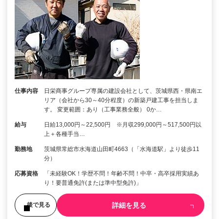
仕事内容
日栄商事グループ専属の建設会社として、茨城県西・県南エ
リア（会社から30～40分程度）の新築戸建工事を担当しま
す。 変更範囲：あり（工事業務全般） 0か…
給与
日給13,000円～22,500円 ※月収299,000円～517,500円以
上＋各種手当…
勤務地
茨城県常総市水海道山田町4663（「水海道駅」より徒歩11
分）
応募資格
「未経験OK！学歴不問！年齢不問！中卒・高卒採用実績あ
り！要普通免許(または準中型免許)」
詳細を見る
後で見る