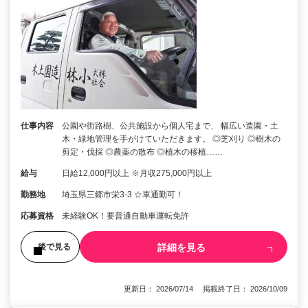
仕事内容
公園や街路樹、公共施設から個人宅まで、 幅広い造園・土
木・緑地管理を手がけていただきます。 ◎芝刈り ◎樹木の
剪定・伐採 ◎農薬の散布 ◎植木の移植……
給与
日給12,000円以上 ※月収275,000円以上
勤務地
埼玉県三郷市栄3-3 ☆車通勤可！
応募資格
未経験OK！要普通自動車運転免許
詳細を見る
後で見る
更新日： 2026/07/14 掲載終了日： 2026/10/09