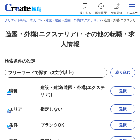
後で見る
閲覧履歴
会員登録
メニュー
クリエイト転職・求人TOP
＞
建設・建築
＞
造園・外構(エクステリア)
＞
造園・外構(エクステリア
造園・外構(エクステリア)・その他の転職・求
人情報
検索条件の設定
絞り込む
建設・建築(造園・外構(エクステ
職種
選択
リア))
エリア
指定しない
選択
条件
ブランクOK
選択