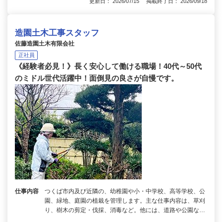
更新日： 2026/07/15 掲載終了日： 2026/09/18
造園土木工事スタッフ
佐藤造園土木有限会社
正社員
《経験者必見！》長く安心して働ける職場！40代～50代
のミドル世代活躍中！面倒見の良さが自慢です。
仕事内容
つくば市内及び近隣の、幼稚園や小・中学校、高等学校、公
園、緑地、庭園の植栽を管理します。主な仕事内容は、草刈
り、樹木の剪定・伐採、消毒など。他には、道路や公園な…