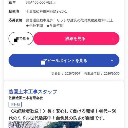
給与
月給400,000円以上
勤務地
千葉県松戸市南花島2-26-1
応募資格
要普通自動車免許、サッシや建具の取付業務経験3年以上
★年齢不問 ★学歴不問
詳細を見る
後で見る
アピールポイントを見る
更新日： 2026/08/07 掲載終了日： 2026/10/30
造園土木工事スタッフ
佐藤造園土木有限会社
正社員
《未経験者歓迎！》長く安心して働ける職場！40代～50
代のミドル世代活躍中！面倒見の良さが自慢です。