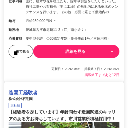
仕事内容
主に、植木や花を植えたり、除草や剪定をしたりといった、
自社工場やお客様先（主に工場）の敷地内にある樹木のメン
テナンスを行います。 その他、必要に応じて敷地内の…
給与
月給250,000円以上
勤務地
茨城県古河市尾崎11-2（江川南小近く）
応募資格
要中型免許 ◇60歳定年制（例外事由1号／再雇用有）
詳細を見る
後で見る
更新日： 2026/08/06 掲載終了日： 2026/08/21
掲載終了まであと12日
造園工経験者
株式会社石毛園
正社員
【経験者を探しています】年齢問わず造園関連のキャリ
アのある方お待ちしています。市川営業所積極採用中！