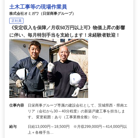
土木工事等の現場作業員
株式会社オミガワ（日栄商事グループ）
正社員
《安定収入を保障／月収50万円以上可》物価上昇の影響
に伴い、毎月特別手当を支給します！未経験者歓迎！
仕事内容
日栄商事グループ専属の建設会社として、茨城県西・県南エ
リア（会社から30～40分程度）の新築戸建工事を担当しま
す。 変更範囲：あり（工事業務全般） 0か…
給与
日給13,000円～18,500円 ※月収299,000円～414,000円以
上＋各種手当…