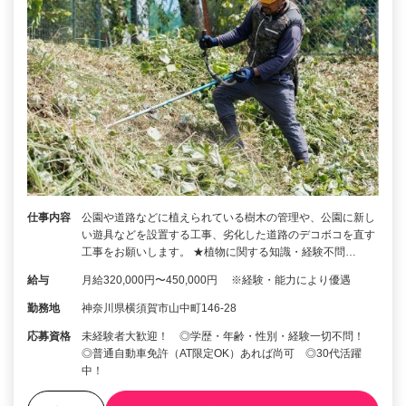
仕事内容
公園や道路などに植えられている樹木の管理や、公園に新し
い遊具などを設置する工事、劣化した道路のデコボコを直す
工事をお願いします。 ★植物に関する知識・経験不問…
給与
月給320,000円〜450,000円 ※経験・能力により優遇
勤務地
神奈川県横須賀市山中町146-28
応募資格
未経験者大歓迎！ ◎学歴・年齢・性別・経験一切不問！
◎普通自動車免許（AT限定OK）あれば尚可 ◎30代活躍
中！