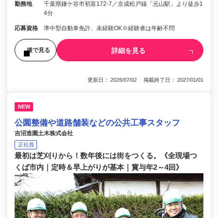
勤務地
千葉県鎌ケ谷市初富172-7／京成松戸線「元山駅」より徒歩1
4分
応募資格
準中型自動車免許、未経験OK※経験者は年齢不問
詳細を見る
後で見る
更新日： 2026/07/02 掲載終了日： 2027/01/01
NEW
公園整備や道路舗装などの公共工事スタッフ
吉沼造園土木株式会社
正社員
最初は芝刈りから！数年後には街をつくる。《全現場つ
くば市内｜定時＆早上がりが基本｜賞与年2～4回》