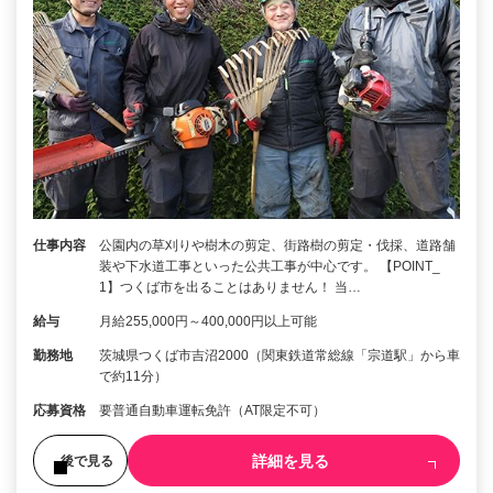
仕事内容
公園内の草刈りや樹木の剪定、街路樹の剪定・伐採、道路舗
装や下水道工事といった公共工事が中心です。 【POINT_
1】つくば市を出ることはありません！ 当…
給与
月給255,000円～400,000円以上可能
勤務地
茨城県つくば市吉沼2000（関東鉄道常総線「宗道駅」から車
で約11分）
応募資格
要普通自動車運転免許（AT限定不可）
詳細を見る
後で見る