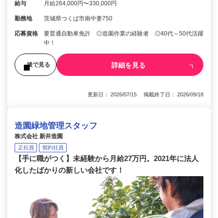
給与
月給264,000円〜330,000円
勤務地
茨城県つくば市南中妻750
応募資格
要普通自動車免許 ◎造園作業の経験者 ◎40代～50代活躍
中！
詳細を見る
後で見る
更新日： 2026/07/15 掲載終了日： 2026/09/18
造園緑地管理スタッフ
株式会社 新井造園
正社員
契約社員
【手に職がつく】未経験から月給27万円。2021年に法人
化したばかりの新しい会社です！