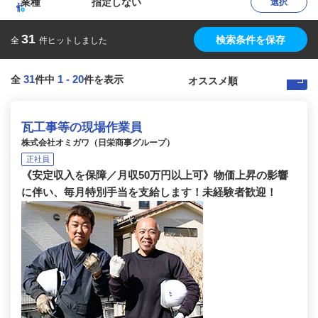
業種
指定しない
選択
31
検索条件を保存
全
件ヒットしました
31
1
-
20
全
件中
件を表示
瓦工事等の現場作業員
株式会社オミガワ（日栄商事グループ）
正社員
《安定収入を保障／月収50万円以上可》物価上昇の影響
に伴い、毎月特別手当を支給します！未経験者歓迎！