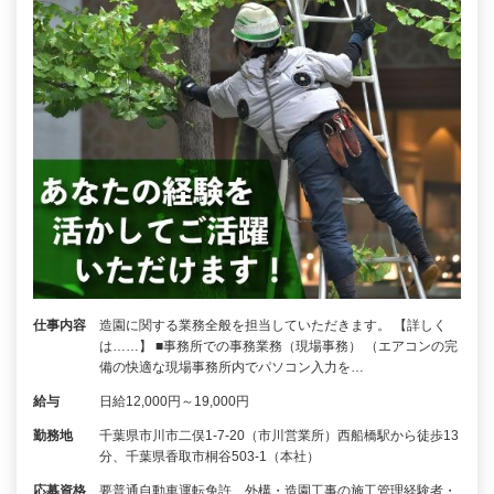
仕事内容
造園に関する業務全般を担当していただきます。 【詳しく
は……】 ■事務所での事務業務（現場事務） （エアコンの完
備の快適な現場事務所内でパソコン入力を…
給与
日給12,000円～19,000円
勤務地
千葉県市川市二俣1-7-20（市川営業所）西船橋駅から徒歩13
分、千葉県香取市桐谷503-1（本社）
応募資格
要普通自動車運転免許、外構・造園工事の施工管理経験者・