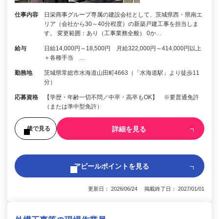
仕事内容
日栄商事グループ専属の建設会社として、茨城県西・県南エ
リア（会社から30～40分程度）の新築戸建工事を担当しま
す。 変更範囲：あり（工事業務全般） 0か…
給与
日給14,000円～18,500円 月給322,000円～414,000円以上
＋各種手当 …
勤務地
茨城県常総市水海道山田町4663（「水海道駅」より徒歩11
分）
応募資格
【学歴・年齢一切不問／中卒・高卒もOK】 ※要普通免許
（または準中型免許）
詳細を見る
後で見る
アピールポイントを見る
更新日： 2026/06/24 掲載終了日： 2027/01/01