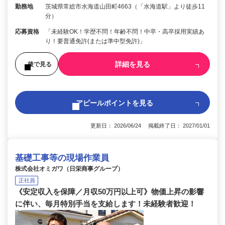
勤務地
茨城県常総市水海道山田町4663（「水海道駅」より徒歩11
分）
応募資格
「未経験OK！学歴不問！年齢不問！中卒・高卒採用実績あ
り！要普通免許(または準中型免許)」
詳細を見る
後で見る
アピールポイントを見る
更新日： 2026/06/24 掲載終了日： 2027/01/01
基礎工事等の現場作業員
株式会社オミガワ（日栄商事グループ）
正社員
《安定収入を保障／月収50万円以上可》物価上昇の影響
に伴い、毎月特別手当を支給します！未経験者歓迎！