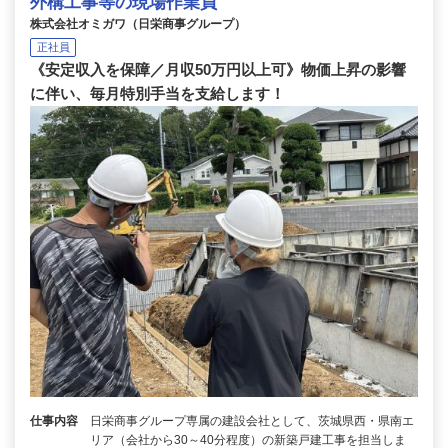
外構工事等の現場作業員
株式会社オミガワ（日栄商事グループ）
正社員
《安定収入を保障／月収50万円以上可》物価上昇の影響
に伴い、毎月特別手当を支給します！
仕事内容
日栄商事グループ専属の建設会社として、茨城県西・県南エ
リア（会社から30～40分程度）の新築戸建工事を担当しま