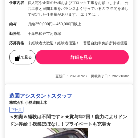
仕事内容
個人宅や企業の外構およびブロック工事をお願いします。 公
共工事と民間工事をバランスよく行っているので 年間を通し
て安定した仕事量があります。 エリアは…
給与
月給250,000円～450,000円以上
勤務地
千葉県松戸市河原塚
応募資格
未経験者大歓迎！経験者優遇！ 普通自動車免許所持者優遇
詳細を見る
後で見る
更新日： 2026/07/23 掲載終了日： 2026/10/02
造園アシスタントスタッフ
株式会社 小林造園土木
正社員
＜知識＆経験は不問です＞★賞与年2回！能力によりドン
ドン昇給！残業ほぼなし！プライベートも充実★