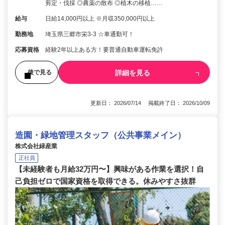
剪定・伐採 ◎農薬の散布 ◎植木の移植……
給与
日給14,000円以上 ※月収350,000円以上
勤務地
埼玉県三郷市栄3-3 ☆車通勤可！
応募資格
経験2年以上ある方！要普通自動車運転免許
詳細を見る
後で見る
更新日： 2026/07/14 掲載終了日： 2026/10/09
造園・緑地管理スタッフ（公共事業メイン）
株式会社緑産業
正社員
【未経験者も月給32万円〜】興味がある作業を選択！自
己負担ゼロで国家資格を取得できる。休みやすさ抜群