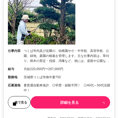
仕事内容
つくば市内及び近隣の、幼稚園や小・中学校、高等学校、公
園、緑地、庭園の植栽を管理します。主な仕事内容は、草刈
り、樹木の剪定・伐採、消毒など。他には、道路や公園な…
給与
月給220,000円〜297,000円
勤務地
茨城県つくば市南中妻750
応募資格
要普通自動車免許 ◎学歴・経験不問！ ◎40代～50代活躍
中！
詳細を見る
後で見る