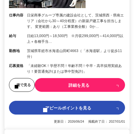
仕事内容
日栄商事グループ専属の建設会社として、茨城県西・県南エ
リア（会社から30～40分程度）の新築戸建工事を担当しま
す。 変更範囲：あり（工事業務全般） 0か…
給与
日給13,000円～18,500円 ※月収299,000円～414,000円以
上＋各種手当…
勤務地
茨城県常総市水海道山田町4663（「水海道駅」より徒歩11
分）
応募資格
「未経験OK！学歴不問！年齢不問！中卒・高卒採用実績あ
り！要普通免許(または準中型免許)」
詳細を見る
後で見る
アピールポイントを見る
更新日： 2026/06/24 掲載終了日： 2027/01/01