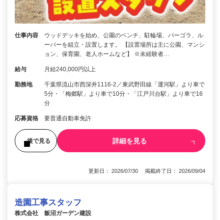
仕事内容
ウッドデッキを始め、公園のベンチ、駐輪場、パーゴラ、ル
ーバーを組立・設置します。 【設置場所は主に公園、マンシ
ョン、保育園、老人ホームなど】 ※未経験者…
給与
月給240,000円以上
勤務地
千葉県流山市西深井1116-2／東武野田線「運河駅」より車で
5分・「梅郷駅」より車で10分・「江戸川台駅」より車で16
分
応募資格
要普通自動車免許
詳細を見る
後で見る
更新日： 2026/07/30 掲載終了日： 2026/09/04
造園工事スタッフ
株式会社 飯沼ガーデン建設