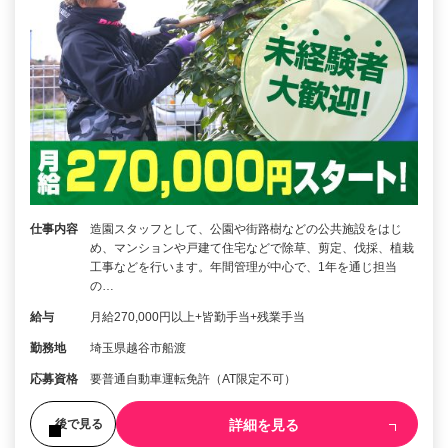
仕事内容
造園スタッフとして、公園や街路樹などの公共施設をはじ
め、マンションや戸建て住宅などで除草、剪定、伐採、植栽
工事などを行います。年間管理が中心で、1年を通じ担当
の…
給与
月給270,000円以上+皆勤手当+残業手当
勤務地
埼玉県越谷市船渡
応募資格
要普通自動車運転免許（AT限定不可）
詳細を見る
後で見る