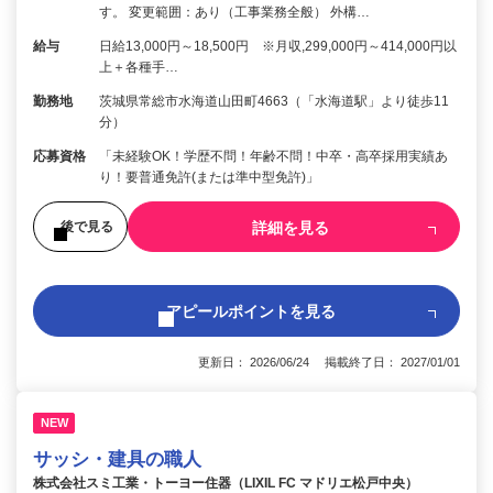
す。 変更範囲：あり（工事業務全般） 外構…
給与
日給13,000円～18,500円 ※月収,299,000円～414,000円以
上＋各種手…
勤務地
茨城県常総市水海道山田町4663（「水海道駅」より徒歩11
分）
応募資格
「未経験OK！学歴不問！年齢不問！中卒・高卒採用実績あ
り！要普通免許(または準中型免許)」
詳細を見る
後で見る
アピールポイントを見る
更新日： 2026/06/24 掲載終了日： 2027/01/01
NEW
サッシ・建具の職人
株式会社スミ工業・トーヨー住器（LIXIL FC マドリエ松戸中央）