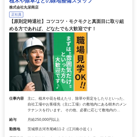
植木や除草などの緑地整備スタッフ
株式会社丸栄商店
正社員
【原則定時退社】コツコツ・モクモクと真面目に取り組
める方であれば、どなたでも大歓迎です！
仕事内容
主に、植木や花を植えたり、除草や剪定をしたりといった、
自社工場やお客様先（主に工場）の敷地内にある樹木のメン
テナンスを行います。 その他、必要に応じて敷地内の…
給与
月給250,000円以上
勤務地
茨城県古河市尾崎11-2（江川南小近く）