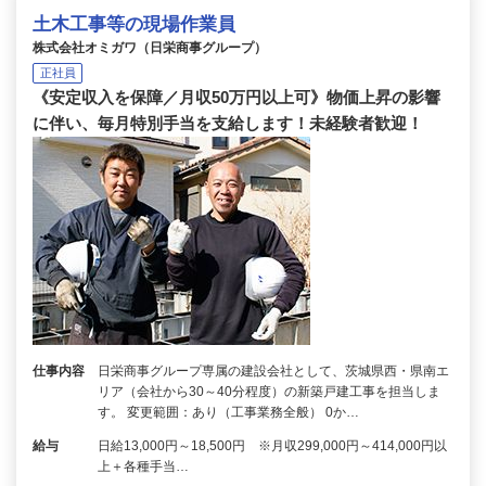
土木工事等の現場作業員
株式会社オミガワ（日栄商事グループ）
正社員
《安定収入を保障／月収50万円以上可》物価上昇の影響
に伴い、毎月特別手当を支給します！未経験者歓迎！
仕事内容
日栄商事グループ専属の建設会社として、茨城県西・県南エ
リア（会社から30～40分程度）の新築戸建工事を担当しま
す。 変更範囲：あり（工事業務全般） 0か…
給与
日給13,000円～18,500円 ※月収299,000円～414,000円以
上＋各種手当…