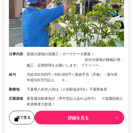
仕事内容
新築分譲地の造園工・ガーデナー大募集！
自社分譲地の植栽計画・
施工・定期管理をお願いします。 プライベー…
給与
月給300,000円～400,000円＋業績手当（月毎）・賞与等
年収500万円以上 ※…
勤務地
千葉県八街市八街ほ（八街駅徒歩5分）千葉県各所
応募資格
要普通自動車免許（準中型以上あれば尚可） ※造園技能士
有資格者大歓迎！
詳細を見る
後で見る