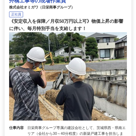
外構工事等の現場作業員
株式会社オミガワ（日栄商事グループ）
正社員
《安定収入を保障／月収50万円以上可》物価上昇の影響
に伴い、毎月特別手当を支給します！
仕事内容
日栄商事グループ専属の建設会社として、茨城県西・県南エ
リア（会社から30～40分程度）の新築戸建工事を担当しま