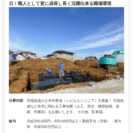
日！職人として更に成長し長く活躍出来る職場環境
仕事内容
宅地造成の土木作業員（シビルエンジニア）大募集！ 宅地造
成など住宅に関わる工事全般（土工、排水、擁壁組積、道
路、外構等）をお願いします。 その他、駐車場…
給与
月給300,000円～400,000円以上＋業績手当（月毎）・賞与
等 年収500万円以上 …