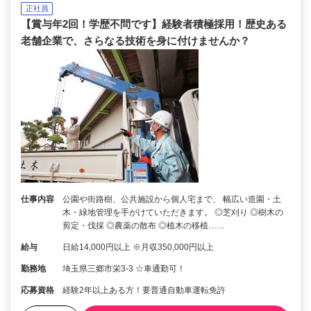
正社員
【賞与年2回！学歴不問です】経験者積極採用！歴史ある
老舗企業で、さらなる技術を身に付けませんか？
仕事内容
公園や街路樹、公共施設から個人宅まで、 幅広い造園・土
木・緑地管理を手がけていただきます。 ◎芝刈り ◎樹木の
剪定・伐採 ◎農薬の散布 ◎植木の移植……
給与
日給14,000円以上 ※月収350,000円以上
勤務地
埼玉県三郷市栄3-3 ☆車通勤可！
応募資格
経験2年以上ある方！要普通自動車運転免許