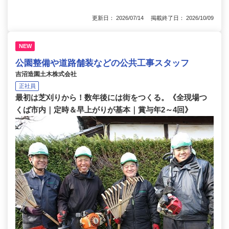
更新日： 2026/07/14 掲載終了日： 2026/10/09
NEW
公園整備や道路舗装などの公共工事スタッフ
吉沼造園土木株式会社
正社員
最初は芝刈りから！数年後には街をつくる。《全現場つ
くば市内｜定時＆早上がりが基本｜賞与年2～4回》