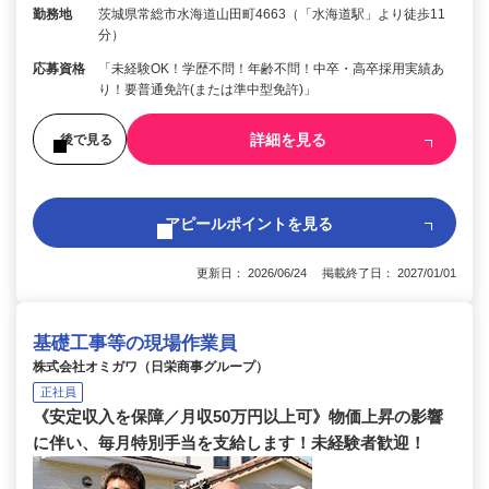
勤務地
茨城県常総市水海道山田町4663（「水海道駅」より徒歩11
分）
応募資格
「未経験OK！学歴不問！年齢不問！中卒・高卒採用実績あ
り！要普通免許(または準中型免許)」
詳細を見る
後で見る
アピールポイントを見る
更新日： 2026/06/24 掲載終了日： 2027/01/01
基礎工事等の現場作業員
株式会社オミガワ（日栄商事グループ）
正社員
《安定収入を保障／月収50万円以上可》物価上昇の影響
に伴い、毎月特別手当を支給します！未経験者歓迎！