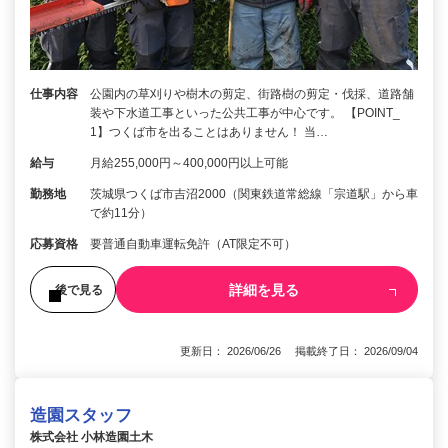
仕事内容
公園内の草刈りや樹木の剪定、街路樹の剪定・伐採、道路舗
装や下水道工事といった公共工事が中心です。 【POINT_
1】つくば市を出ることはありません！ 当…
給与
月給255,000円～400,000円以上可能
勤務地
茨城県つくば市吉沼2000（関東鉄道常総線「宗道駅」から車
で約11分）
応募資格
要普通自動車運転免許（AT限定不可）
詳細を見る
後で見る
更新日： 2026/06/26 掲載終了日： 2026/09/04
造園スタッフ
株式会社 小林造園土木