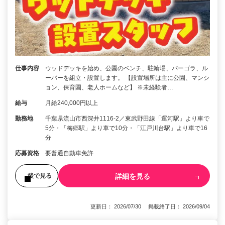
仕事内容
ウッドデッキを始め、公園のベンチ、駐輪場、パーゴラ、ル
ーバーを組立・設置します。 【設置場所は主に公園、マンシ
ョン、保育園、老人ホームなど】 ※未経験者…
給与
月給240,000円以上
勤務地
千葉県流山市西深井1116-2／東武野田線「運河駅」より車で
5分・「梅郷駅」より車で10分・「江戸川台駅」より車で16
分
応募資格
要普通自動車免許
詳細を見る
後で見る
更新日： 2026/07/30 掲載終了日： 2026/09/04