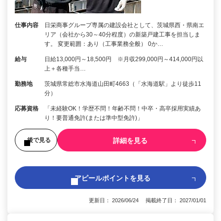
仕事内容
日栄商事グループ専属の建設会社として、茨城県西・県南エ
リア（会社から30～40分程度）の新築戸建工事を担当しま
す。 変更範囲：あり（工事業務全般） 0か…
給与
日給13,000円～18,500円 ※月収299,000円～414,000円以
上＋各種手当…
勤務地
茨城県常総市水海道山田町4663（「水海道駅」より徒歩11
分）
応募資格
「未経験OK！学歴不問！年齢不問！中卒・高卒採用実績あ
り！要普通免許(または準中型免許)」
詳細を見る
後で見る
アピールポイントを見る
更新日： 2026/06/24 掲載終了日： 2027/01/01