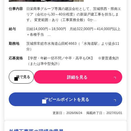
仕事内容
日栄商事グループ専属の建設会社として、茨城県西・県南エ
リア（会社から30～40分程度）の新築戸建工事を担当しま
す。 変更範囲：あり（工事業務全般） 0か…
給与
日給14,000円～18,500円 月給322,000円～414,000円以上
＋各種手当 …
勤務地
茨城県常総市水海道山田町4663（「水海道駅」より徒歩11
分）
応募資格
【学歴・年齢一切不問／中卒・高卒もOK】 ※要普通免許
（または準中型免許）
詳細を見る
後で見る
アピールポイントを見る
更新日： 2026/06/24 掲載終了日： 2027/01/01