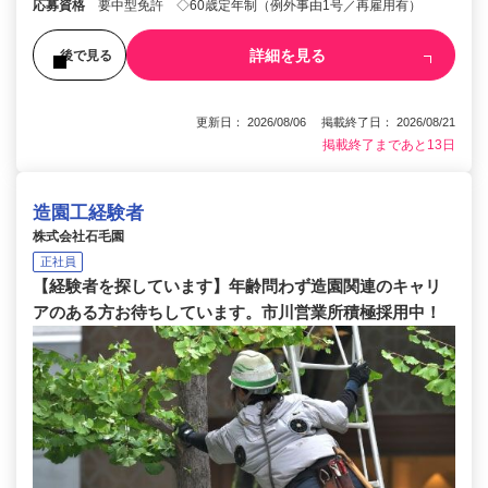
応募資格
要中型免許 ◇60歳定年制（例外事由1号／再雇用有）
詳細を見る
後で見る
更新日： 2026/08/06 掲載終了日： 2026/08/21
掲載終了まであと13日
造園工経験者
株式会社石毛園
正社員
【経験者を探しています】年齢問わず造園関連のキャリ
アのある方お待ちしています。市川営業所積極採用中！