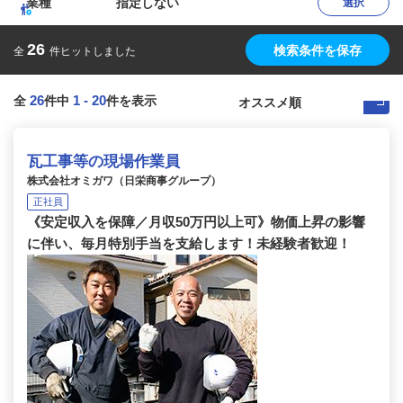
業種
指定しない
選択
26
検索条件を保存
全
件ヒットしました
26
1
-
20
全
件中
件を表示
瓦工事等の現場作業員
株式会社オミガワ（日栄商事グループ）
正社員
《安定収入を保障／月収50万円以上可》物価上昇の影響
に伴い、毎月特別手当を支給します！未経験者歓迎！