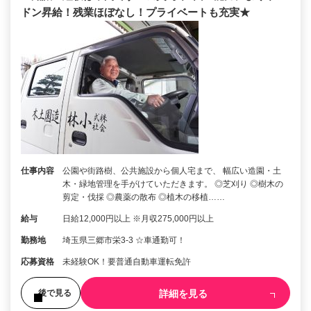
ドン昇給！残業ほぼなし！プライベートも充実★
仕事内容
公園や街路樹、公共施設から個人宅まで、 幅広い造園・土
木・緑地管理を手がけていただきます。 ◎芝刈り ◎樹木の
剪定・伐採 ◎農薬の散布 ◎植木の移植……
給与
日給12,000円以上 ※月収275,000円以上
勤務地
埼玉県三郷市栄3-3 ☆車通勤可！
応募資格
未経験OK！要普通自動車運転免許
詳細を見る
後で見る