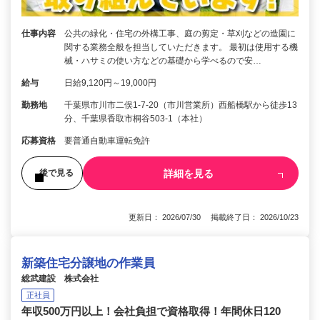
仕事内容
公共の緑化・住宅の外構工事、庭の剪定・草刈などの造園に
関する業務全般を担当していただきます。 最初は使用する機
械・ハサミの使い方などの基礎から学べるので安…
給与
日給9,120円～19,000円
勤務地
千葉県市川市二俣1-7-20（市川営業所）西船橋駅から徒歩13
分、千葉県香取市桐谷503-1（本社）
応募資格
要普通自動車運転免許
詳細を見る
後で見る
更新日： 2026/07/30 掲載終了日： 2026/10/23
新築住宅分譲地の作業員
総武建設 株式会社
正社員
年収500万円以上！会社負担で資格取得！年間休日120