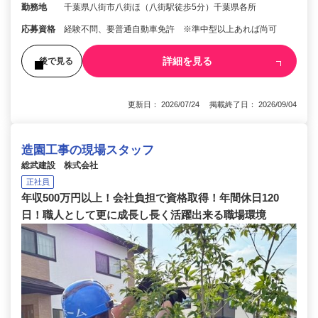
勤務地
千葉県八街市八街ほ（八街駅徒歩5分）千葉県各所
応募資格
経験不問、要普通自動車免許 ※準中型以上あれば尚可
詳細を見る
後で見る
更新日： 2026/07/24 掲載終了日： 2026/09/04
造園工事の現場スタッフ
総武建設 株式会社
正社員
年収500万円以上！会社負担で資格取得！年間休日120
日！職人として更に成長し長く活躍出来る職場環境