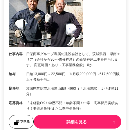
仕事内容
日栄商事グループ専属の建設会社として、茨城県西・県南エ
リア（会社から30～40分程度）の新築戸建工事を担当しま
す。 変更範囲：あり（工事業務全般） 0か…
給与
日給13,000円～22,500円 ※月収299,000円～517,500円以
上＋各種手当…
勤務地
茨城県常総市水海道山田町4663（「水海道駅」より徒歩11
分）
応募資格
「未経験OK！学歴不問！年齢不問！中卒・高卒採用実績あ
り！要普通免許(または準中型免許)」
詳細を見る
後で見る