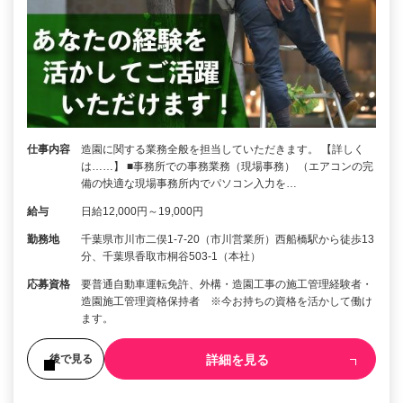
仕事内容
造園に関する業務全般を担当していただきます。 【詳しく
は……】 ■事務所での事務業務（現場事務） （エアコンの完
備の快適な現場事務所内でパソコン入力を…
給与
日給12,000円～19,000円
勤務地
千葉県市川市二俣1-7-20（市川営業所）西船橋駅から徒歩13
分、千葉県香取市桐谷503-1（本社）
応募資格
要普通自動車運転免許、外構・造園工事の施工管理経験者・
造園施工管理資格保持者 ※今お持ちの資格を活かして働け
ます。
詳細を見る
後で見る