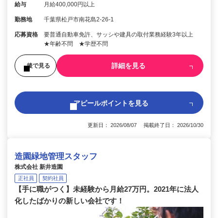
給与
月給400,000円以上
勤務地
千葉県松戸市南花島2-26-1
応募資格
要普通自動車免許、サッシや建具の取付業務経験3年以上
★年齢不問 ★学歴不問
詳細を見る
後で見る
アピールポイントを見る
更新日： 2026/08/07 掲載終了日： 2026/10/30
造園緑地管理スタッフ
株式会社 新井造園
正社員
契約社員
【手に職がつく】未経験から月給27万円。2021年に法人
化したばかりの新しい会社です！