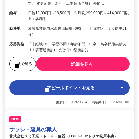
す。 変更範囲：あり（工事業務全般） 外構…
給与
日給13,000円～18,500円 ※月収,299,000円～414,000円以
上＋各種手…
勤務地
茨城県常総市水海道山田町4663（「水海道駅」より徒歩11
分）
応募資格
「未経験OK！学歴不問！年齢不問！中卒・高卒採用実績あ
り！要普通免許(または準中型免許)」
詳細を見る
後で見る
アピールポイントを見る
更新日： 2026/06/24 掲載終了日： 2027/01/01
NEW
サッシ・建具の職人
株式会社スミ工業・トーヨー住器（LIXIL FC マドリエ松戸中央）