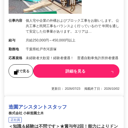
仕事内容
個人宅や企業の外構およびブロック工事をお願いします。 公
共工事と民間工事をバランスよく行っているので 年間を通し
て安定した仕事量があります。 エリアは…
給与
月給250,000円～450,000円以上
勤務地
千葉県松戸市河原塚
応募資格
未経験者大歓迎！経験者優遇！ 普通自動車免許所持者優遇
詳細を見る
後で見る
更新日： 2026/07/23 掲載終了日： 2026/10/02
造園アシスタントスタッフ
株式会社 小林造園土木
正社員
＜知識＆経験は不問です＞★賞与年2回！能力によりドン