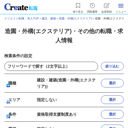
後で見る
閲覧履歴
会員登録
メニュー
クリエイト転職・求人TOP
＞
建設・建築
＞
造園・外構(エクステリア)
＞
造園・外構(エクステリア
造園・外構(エクステリア)・その他の転職・求
人情報
検索条件の設定
絞り込む
建設・建築(造園・外構(エクステ
職種
選択
リア))
エリア
指定しない
選択
条件
資格取得支援制度あり
選択