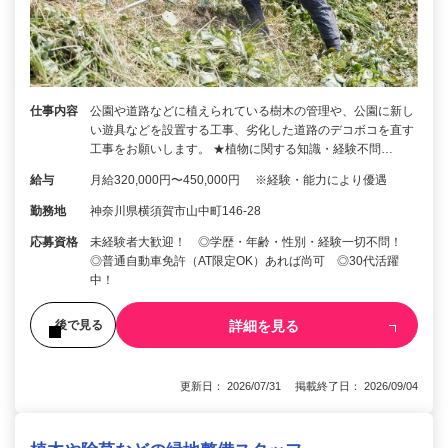
仕事内容
公園や道路などに植えられている樹木の管理や、公園に新し
い遊具などを設置する工事、劣化した道路のデコボコを直す
工事をお願いします。 ★植物に関する知識・経験不問…
給与
月給320,000円〜450,000円 ※経験・能力により優遇
勤務地
神奈川県横須賀市山中町146-28
応募資格
未経験者大歓迎！ ◎学歴・年齢・性別・経験一切不問！
◎普通自動車免許（AT限定OK）あれば尚可 ◎30代活躍
中！
詳細を見る
後で見る
更新日： 2026/07/31 掲載終了日： 2026/09/04