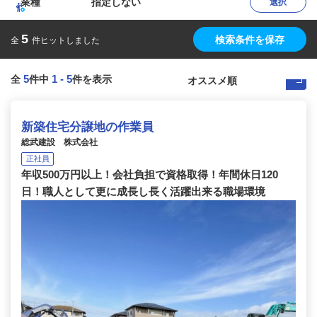
業種
指定しない
選択
5
検索条件を保存
全
件ヒットしました
5
1
-
5
全
件中
件を表示
新築住宅分譲地の作業員
総武建設 株式会社
正社員
年収500万円以上！会社負担で資格取得！年間休日120
日！職人として更に成長し長く活躍出来る職場環境