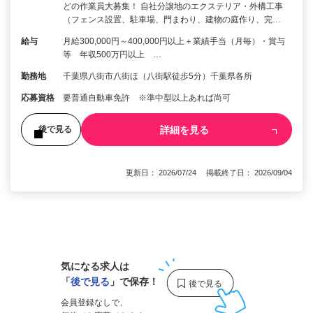
どの作業員大募集！ 自社分譲地のエクステリア・外構工事
（フェンス設置、駐車場、門まわり、建物の庭作り、完…
給与
月給300,000円～400,000円以上＋業績手当（月毎）・賞与
等 年収500万円以上 …
勤務地
千葉県八街市八街ほ（八街駅徒歩5分）千葉県各所
応募資格
要普通自動車免許 ※準中型以上あれば尚可
詳細を見る
後で見る
更新日： 2026/07/24 掲載終了日： 2026/09/04
1
気になる求人は
「
後で見る
」で保存！
会員登録なしで、