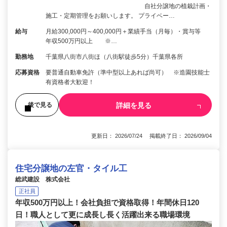
自社分譲地の植栽計画・
施工・定期管理をお願いします。 プライベー…
給与
月給300,000円～400,000円＋業績手当（月毎）・賞与等
年収500万円以上 ※…
勤務地
千葉県八街市八街ほ（八街駅徒歩5分）千葉県各所
応募資格
要普通自動車免許（準中型以上あれば尚可） ※造園技能士
有資格者大歓迎！
詳細を見る
後で見る
更新日： 2026/07/24 掲載終了日： 2026/09/04
住宅分譲地の左官・タイル工
総武建設 株式会社
正社員
年収500万円以上！会社負担で資格取得！年間休日120
日！職人として更に成長し長く活躍出来る職場環境