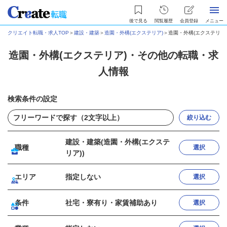
後で見る
閲覧履歴
会員登録
メニュー
クリエイト転職・求人TOP
＞
建設・建築
＞
造園・外構(エクステリア)
＞
造園・外構(エクステリア
造園・外構(エクステリア)・その他の転職・求
人情報
検索条件の設定
絞り込む
建設・建築(造園・外構(エクステ
職種
選択
リア))
エリア
指定しない
選択
条件
社宅・寮有り・家賃補助あり
選択