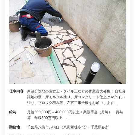
仕事内容
新築分譲地の左官工・タイル工などの作業員大募集！ 自社分
譲地の壁・床モルタル塗り、床コンクリート仕上げやタイル
張り、ブロック積み等、左官工事全般をお願いします…
給与
月給300,000円～400,000円以上＋業績手当（月毎）・賞与
等 年収500万円以上 …
勤務地
千葉県八街市八街ほ（八街駅徒歩5分）千葉県各所