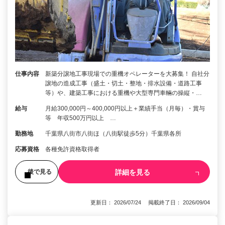
仕事内容
新築分譲地工事現場での重機オペレーターを大募集！ 自社分
譲地の造成工事（盛土・切土・整地・排水設備・道路工事
等）や、建築工事における重機や大型専門車輛の操縦・…
給与
月給300,000円～400,000円以上＋業績手当（月毎）・賞与
等 年収500万円以上 …
勤務地
千葉県八街市八街ほ（八街駅徒歩5分）千葉県各所
応募資格
各種免許資格取得者
詳細を見る
後で見る
更新日： 2026/07/24 掲載終了日： 2026/09/04