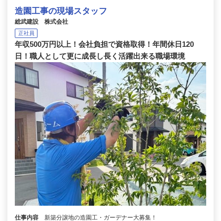
造園工事の現場スタッフ
総武建設 株式会社
正社員
年収500万円以上！会社負担で資格取得！年間休日120
日！職人として更に成長し長く活躍出来る職場環境
仕事内容
新築分譲地の造園工・ガーデナー大募集！