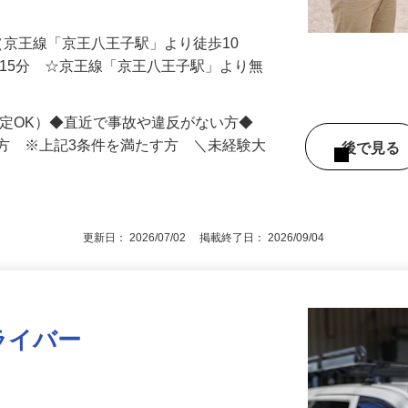
は年3回あ…
9（京王線「京王八王子駅」より徒歩10
歩15分 ☆京王線「京王八王子駅」より無
限定OK）◆直近で事故や違反がない方◆
方 ※上記3条件を満たす方 ＼未経験大
後で見
更新日： 2026/07/02 掲載終了日： 2026/09/04
ライバー