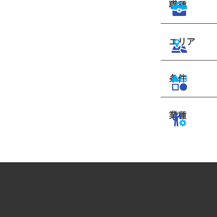
職種
エリア
条件
業種