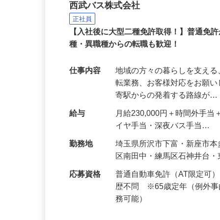
西武バスの運転士
西武バス株式会社
正社員
【入社後に大型二種免許取得！】普通免
種・異職種からの転職も歓迎！
仕事内容
地域の方々の暮らしを支え
転業務、お客様対応をお願い
寄駅からの発着する路線が
給与
月給230,000円＋時間外
イヤ手当・深夜バス手当…
勤務地
埼玉県所沢市下富・新座市
区南田中・練馬区石神井台
応募資格
普通自動車免許（AT限定可
歴不問 ※65歳定年（例外
務可能）