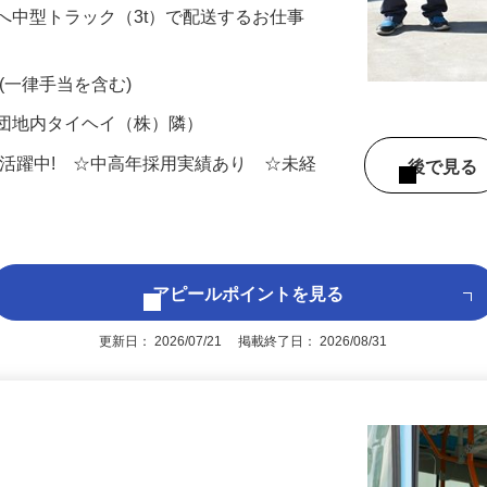
配送のお仕事。 大手配送センターから関
へ中型トラック（3t）で配送するお仕事
0円 (一律手当を含む)
業団地内タイヘイ（株）隣）
男女活躍中! ☆中高年採用実績あり ☆未経
後で見
アピールポイントを見る
更新日： 2026/07/21 掲載終了日： 2026/08/31