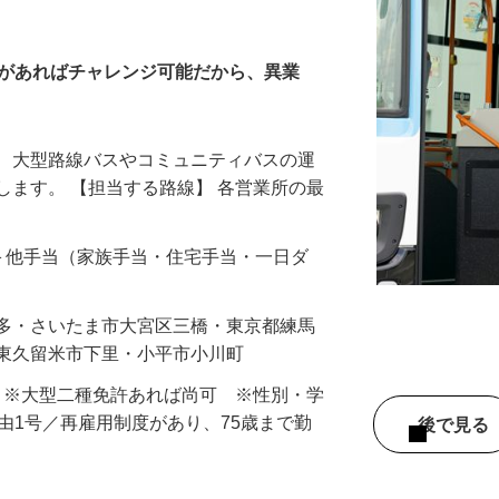
許があればチャレンジ可能だから、異業
る、大型路線バスやコミュニティバスの運
します。 【担当する路線】 各営業所の最
…
手当＋他手当（家族手当・住宅手当・一日ダ
本多・さいたま市大宮区三橋・東京都練馬
・東久留米市下里・小平市小川町
） ※大型二種免許あれば尚可 ※性別・学
事由1号／再雇用制度があり、75歳まで勤
後で見