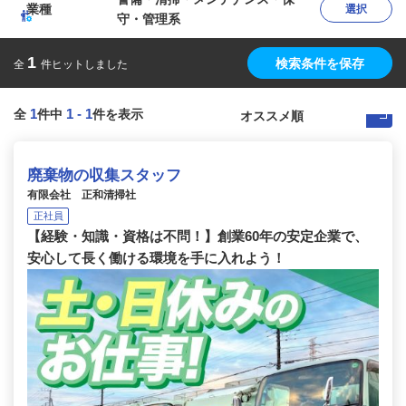
業種
選択
守・管理系
1
検索条件を保存
全
件ヒットしました
1
1
-
1
全
件中
件を表示
廃棄物の収集スタッフ
有限会社 正和清掃社
正社員
【経験・知識・資格は不問！】創業60年の安定企業で、
安心して長く働ける環境を手に入れよう！