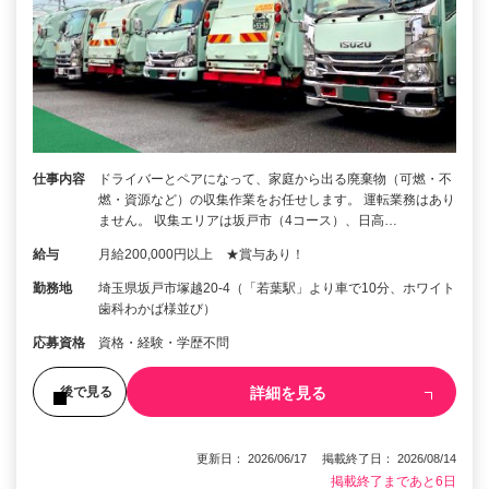
仕事内容
ドライバーとペアになって、家庭から出る廃棄物（可燃・不
燃・資源など）の収集作業をお任せします。 運転業務はあり
ません。 収集エリアは坂戸市（4コース）、日高…
給与
月給200,000円以上 ★賞与あり！
勤務地
埼玉県坂戸市塚越20-4（「若葉駅」より車で10分、ホワイト
歯科わかば様並び）
応募資格
資格・経験・学歴不問
詳細を見る
後で見る
更新日： 2026/06/17 掲載終了日： 2026/08/14
掲載終了まであと6日