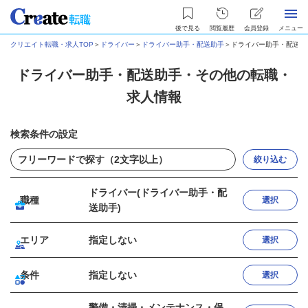
後で見る
閲覧履歴
会員登録
メニュー
クリエイト転職・求人TOP
＞
ドライバー
＞
ドライバー助手・配送助手
＞
ドライバー助手・配送助
ドライバー助手・配送助手・その他の転職・
求人情報
検索条件の設定
絞り込む
ドライバー(ドライバー助手・配
職種
選択
送助手)
エリア
指定しない
選択
条件
指定しない
選択
警備・清掃・メンテナンス・保