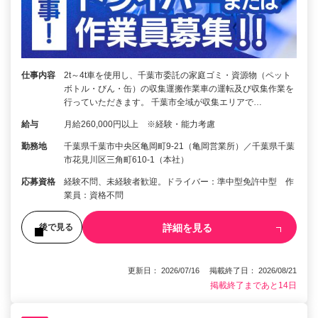
仕事内容
2t～4t車を使用し、千葉市委託の家庭ゴミ・資源物（ペット
ボトル・びん・缶）の収集運搬作業車の運転及び収集作業を
行っていただきます。 千葉市全域が収集エリアで…
給与
月給260,000円以上 ※経験・能力考慮
勤務地
千葉県千葉市中央区亀岡町9-21（亀岡営業所）／千葉県千葉
市花見川区三角町610-1（本社）
応募資格
経験不問、未経験者歓迎。ドライバー：準中型免許中型 作
業員：資格不問
詳細を見る
後で見る
更新日： 2026/07/16 掲載終了日： 2026/08/21
掲載終了まであと14日