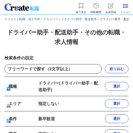
後で見る
閲覧履歴
会員登録
メニュー
クリエイト転職・求人TOP
＞
ドライバー
＞
ドライバー助手・配送助手
＞
ドライバー助手・配送助
ドライバー助手・配送助手・その他の転職・
求人情報
検索条件の設定
絞り込む
ドライバー(ドライバー助手・配
職種
選択
送助手)
エリア
指定しない
選択
条件
新卒歓迎
選択