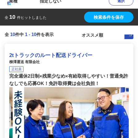
業種
指定しない
選択
10
検索条件を保存
全
件ヒットしました
10
1
-
10
全
件中
件を表示
2tトラックのルート配送ドライバー
柳澤運送 有限会社
正社員
完全週休2日制×残業少なめ×有給取得しやすい！普通免許
なしでも応募OK！免許取得費は会社負担！