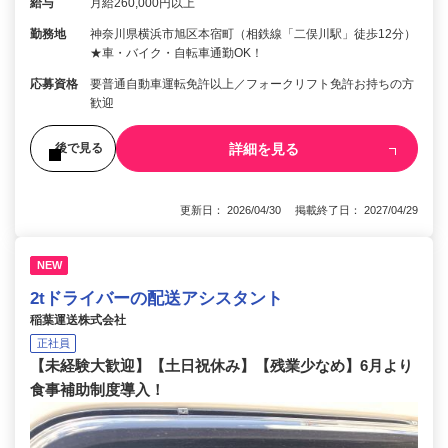
給与
月給260,000円以上
勤務地
神奈川県横浜市旭区本宿町（相鉄線「二俣川駅」徒歩12分）
★車・バイク・自転車通勤OK！
応募資格
要普通自動車運転免許以上／フォークリフト免許お持ちの方
歓迎
詳細を見る
後で見る
更新日： 2026/04/30 掲載終了日： 2027/04/29
NEW
2tドライバーの配送アシスタント
稲葉運送株式会社
正社員
【未経験大歓迎】【土日祝休み】【残業少なめ】6月より
食事補助制度導入！