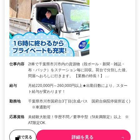
仕事内容
2t車で千葉県市川市内の資源物（段ボール・新聞・雑誌・
布・パック）をステーション毎に回収。荷台で分別した後、
問屋へおろしに行きます。 【業務の特長！】 …
給与
月給220,000円～260,000円以上★出勤日数により、スター
ト給与が変わります！
勤務地
千葉県市川市国府台3丁目(京成バス 国府台病院停留所近く)
※車通勤可
応募資格
未経験大歓迎！学歴不問／要準中型（5t未満限定）以上 ※
AT限定OK
詳細を見る
後で見る