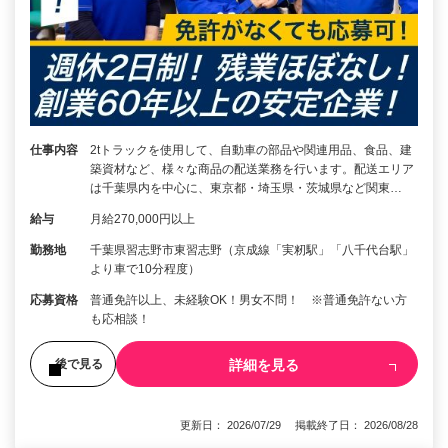
仕事内容
2tトラックを使用して、自動車の部品や関連用品、食品、建
築資材など、様々な商品の配送業務を行います。配送エリア
は千葉県内を中心に、東京都・埼玉県・茨城県など関東…
給与
月給270,000円以上
勤務地
千葉県習志野市東習志野（京成線「実籾駅」「八千代台駅」
より車で10分程度）
応募資格
普通免許以上、未経験OK！男女不問！ ※普通免許ない方
も応相談！
詳細を見る
後で見る
更新日： 2026/07/29 掲載終了日： 2026/08/28