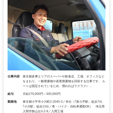
仕事内容
東京都多摩エリアのスーパーや飲食店、工場、オフィスなど
をまわり、一般廃棄物や産業廃棄物を回収する仕事です。 ル
ートは固定されているため、慣れればラクラク♪ …
給与
月給270,000円～300,000円
勤務地
東京都小平市小川町2-2045-3／本社（｢新小平駅」徒歩7分、
｢小川駅」徒歩13分／車・バイク・自転車通勤OK） 埼玉県
入間市狭山台3-2-9／入間工場