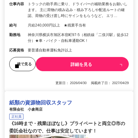
仕事内容
トラックの助手席に乗り、ドライバーの補助業務をお願いし
ます。 主に荷物の積み込み・積み下ろしや配送ルートの確
認、荷物の受け渡し時にサインをもらうなど。 エリ…
給与
月給240,000円以上 ★残業手当有
勤務地
神奈川県横浜市旭区本宿町97-5（相鉄線「二俣川駅」徒歩12
分）★車・バイク・自転車通勤OK！
応募資格
要普通自動車運転免許以上
詳細を見る
後で見る
更新日： 2026/04/30 掲載終了日： 2027/04/29
紙類の資源物回収スタッフ
有限会社 小倉商店
正社員
《16時まで・残業ほぼなし》プライベートと両立◎市の
委託会社なので、仕事は安定しています！