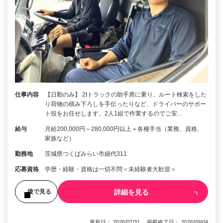
仕事内容
【日勤のみ】 2tトラックの助手席に乗り、ルート検索をした
り荷物の積み下ろしを手伝ったりなど、ドライバーのサポー
ト役をお任せします。2人1組で作業するのでご安…
給与
月給200,000円～280,000円以上＋各種手当（業務、資格、
家族など）
勤務地
茨城県つくばみらい市細代311
応募資格
学歴・経験・資格は一切不問＜未経験者大歓迎＞
詳細を見る
後で見る
更新日： 2026/07/31 掲載終了日： 2026/09/04