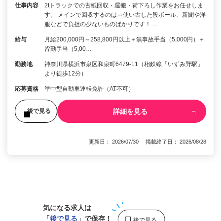
仕事内容
2tトラックでの古紙回収・運搬・荷下ろし作業をお任せしま
す。 メインで回収するのは⇒使い古した段ボール、新聞や洋
服などで負担の少ないものばかりです！ …
給与
月給200,000円～258,800円以上＋無事故手当（5,000円）＋
皆勤手当（5,00…
勤務地
神奈川県横浜市泉区和泉町6479-11（相鉄線「いずみ野駅」
より徒歩12分）
応募資格
準中型自動車運転免許（AT不可）
詳細を見る
後で見る
更新日： 2026/07/30 掲載終了日： 2026/08/28
1
気になる求人は
「
後で見る
」で保存！