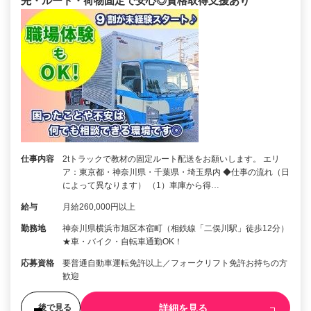
先・ルート・荷物固定で安心◎資格取得支援あり
仕事内容
2tトラックで教材の固定ルート配送をお願いします。 エリ
ア：東京都・神奈川県・千葉県・埼玉県内 ◆仕事の流れ（日
によって異なります） （1）車庫から得…
給与
月給260,000円以上
勤務地
神奈川県横浜市旭区本宿町（相鉄線「二俣川駅」徒歩12分）
★車・バイク・自転車通勤OK！
応募資格
要普通自動車運転免許以上／フォークリフト免許お持ちの方
歓迎
詳細を見る
後で見る