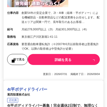
仕事内容
創業54年の安定企業で、2t・4t車（箱車・平ボディー）によ
る機械部品・自動車部品などの配送業務をお任せします。 配
送エリアは関東一円で、長年取引のあるお客様…
給与
月給278,000円以上（2t） 月給301,000円以上（4t）
勤務地
東京都江戸川区新堀1-41-11
応募資格
要普通自動車運転免許（※2007年6月以前取得者は普通免許
でOK、以降の取得者は中型免許が必要）
詳細を見る
後で見る
更新日： 2026/07/31 掲載終了日： 2026/09/04
4t平ボディドライバー
葛西陸運株式会社
正社員
4t平ボディドライバー募集！完全週休2日制で、無理なく