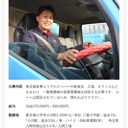
仕事内容
東京都多摩エリアのスーパーや飲食店、工場、オフィスなど
をまわり、一般廃棄物や産業廃棄物を回収する仕事です。 ル
ートは固定されているため、慣れればラクラク♪ …
給与
月給270,000円～300,000円
勤務地
東京都小平市小川町2-2045-3／本社（｢新小平駅」徒歩7分、
｢小川駅」徒歩13分／車・バイク・自転車通勤OK） 埼玉県
入間市狭山台3-2-9／入間工場