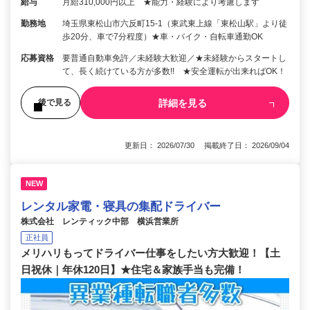
給与
月給310,000円以上 ★能力・経験により考慮します
勤務地
埼玉県東松山市六反町15-1（東武東上線「東松山駅」より徒
歩20分、車で7分程度）★車・バイク・自転車通勤OK
応募資格
要普通自動車免許／未経験大歓迎／★未経験からスタートし
て、長く続けている方が多数!! ★安全運転が出来ればOK！
詳細を見る
後で見る
更新日： 2026/07/30 掲載終了日： 2026/09/04
NEW
レンタル家電・寝具の集配ドライバー
株式会社 レンティック中部 横浜営業所
正社員
メリハリもってドライバー仕事をしたい方大歓迎！【土
日祝休｜年休120日】★住宅＆家族手当も完備！