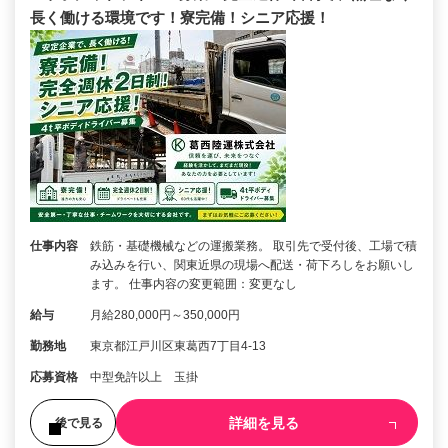
長く働ける環境です！寮完備！シニア応援！
仕事内容
鉄筋・基礎機械などの運搬業務。 取引先で受付後、工場で積
み込みを行い、関東近県の現場へ配送・荷下ろしをお願いし
ます。 仕事内容の変更範囲：変更なし
給与
月給280,000円～350,000円
勤務地
東京都江戸川区東葛西7丁目4-13
応募資格
中型免許以上 玉掛
詳細を見る
後で見る