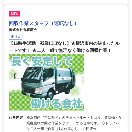
NEW
回収作業スタッフ（運転なし）
株式会社丸喜商会
正社員
【16時半退勤・残業ほぼなし】★横浜市内の決まったル
ートです！ ★二人一組で無理なく働ける回収作業！
仕事内容
横浜市内（主に西区）の決まったルートを回り、資源物・産
業廃棄物の回収作業をサポートする仕事です。 ◇ドライバー
と二人一組で作業（1人作業なし） ◇回収作…