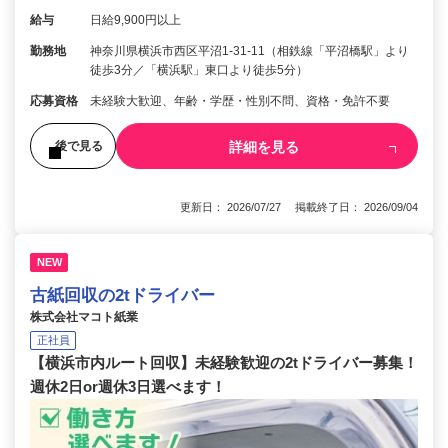
給与
日給9,900円以上
勤務地
神奈川県横浜市西区平沼1-31-11（相鉄線「平沼橋駅」より
徒歩3分／「横浜駅」東口より徒歩5分）
応募資格
未経験大歓迎、年齢・学歴・性別不問、資格・免許不要
詳細を見る
後で見る
更新日： 2026/07/27 掲載終了日： 2026/09/04
NEW
古紙回収の2tドライバー
株式会社マコト紙業
正社員
【横浜市内ルート回収】未経験歓迎の2tドライバー募集！
週休2日or週休3日選べます！