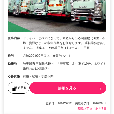
仕事内容
ドライバーとペアになって、家庭から出る廃棄物（可燃・不
燃・資源など）の収集作業をお任せします。 運転業務はあり
ません。 収集エリアは坂戸市（4コース）、日高…
給与
月給200,000円以上 ★賞与あり！
勤務地
埼玉県坂戸市塚越20-4（「若葉駅」より車で10分、ホワイト
歯科わかば様並び）
応募資格
資格・経験・学歴不問
詳細を見る
後で見る
更新日： 2026/06/17 掲載終了日： 2026/08/14
掲載終了まであと7日