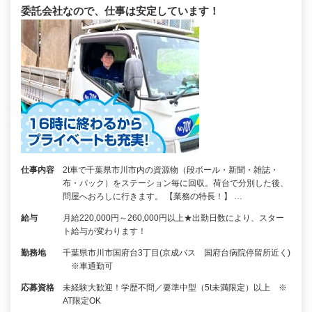
委託会社なので、仕事は安定しています！
仕事内容
2t車で千葉県市川市内の資源物（段ボール・新聞・雑誌・
布・パック）をステーション毎に回収。荷台で分別した後、
問屋へおろしに行きます。 【業務の特長！】 …
給与
月給220,000円～260,000円以上★出勤日数により、スター
ト給与が変わります！
勤務地
千葉県市川市国府台3丁目(京成バス 国府台病院停留所近く)
※車通勤可
応募資格
未経験大歓迎！学歴不問／要準中型（5t未満限定）以上 ※
AT限定OK