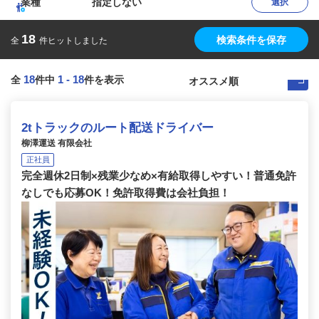
業種
指定しない
選択
18
検索条件を保存
全
件ヒットしました
18
1
-
18
全
件中
件を表示
2tトラックのルート配送ドライバー
柳澤運送 有限会社
正社員
完全週休2日制×残業少なめ×有給取得しやすい！普通免許
なしでも応募OK！免許取得費は会社負担！