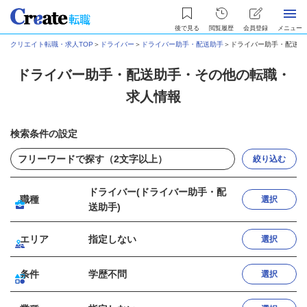
後で見る
閲覧履歴
会員登録
メニュー
クリエイト転職・求人TOP
＞
ドライバー
＞
ドライバー助手・配送助手
＞
ドライバー助手・配送助
ドライバー助手・配送助手・その他の転職・
求人情報
検索条件の設定
絞り込む
ドライバー(ドライバー助手・配
職種
選択
送助手)
エリア
指定しない
選択
条件
学歴不問
選択