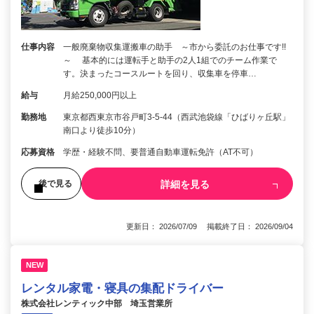
仕事内容
一般廃棄物収集運搬車の助手 ～市から委託のお仕事です!!
～ 基本的には運転手と助手の2人1組でのチーム作業で
す。決まったコースルートを回り、収集車を停車…
給与
月給250,000円以上
勤務地
東京都西東京市谷戸町3-5-44（西武池袋線「ひばりヶ丘駅」
南口より徒歩10分）
応募資格
学歴・経験不問、要普通自動車運転免許（AT不可）
詳細を見る
後で見る
更新日： 2026/07/09 掲載終了日： 2026/09/04
NEW
レンタル家電・寝具の集配ドライバー
株式会社レンティック中部 埼玉営業所