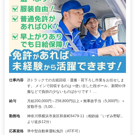
仕事内容
2tトラックでの古紙回収・運搬・荷下ろし作業をお任せしま
す。 メインで回収するのは⇒使い古した段ボール、新聞や洋
服などで負担の少ないものばかりです！ …
給与
月給200,000円～258,800円以上＋無事故手当（5,000円）＋
皆勤手当（5,00…
勤務地
神奈川県横浜市泉区和泉町6479-11（相鉄線「いずみ野駅」
より徒歩12分）
応募資格
準中型自動車運転免許（AT不可）