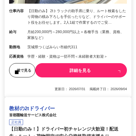
仕事内容
【日勤のみ】 2tトラックの助手席に乗り、ルート検索をした
り荷物の積み下ろしを手伝ったりなど、ドライバーのサポー
ト役をお任せします。2人1組で作業するのでご安…
給与
月給200,000円～280,000円以上＋各種手当（業務、資格、
家族など）
勤務地
茨城県つくばみらい市細代311
応募資格
学歴・経験・資格は一切不問＜未経験者大歓迎＞
詳細を見る
後で見る
更新日： 2026/07/31 掲載終了日： 2026/09/04
教材の2tドライバー
首都圏輸送サービス株式会社
正社員
【日勤のみ！】ドライバー初チャレンジ大歓迎！配送