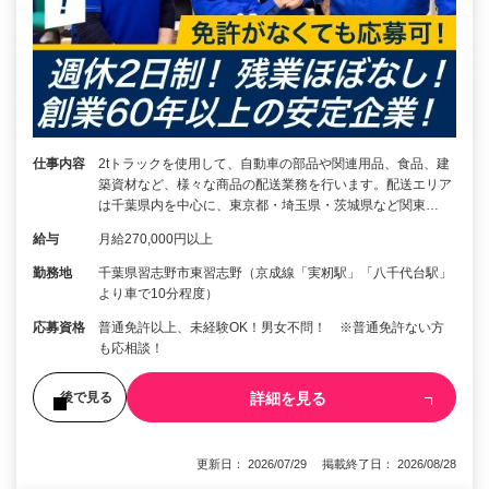
仕事内容
2tトラックを使用して、自動車の部品や関連用品、食品、建
築資材など、様々な商品の配送業務を行います。配送エリア
は千葉県内を中心に、東京都・埼玉県・茨城県など関東…
給与
月給270,000円以上
勤務地
千葉県習志野市東習志野（京成線「実籾駅」「八千代台駅」
より車で10分程度）
応募資格
普通免許以上、未経験OK！男女不問！ ※普通免許ない方
も応相談！
詳細を見る
後で見る
更新日： 2026/07/29 掲載終了日： 2026/08/28