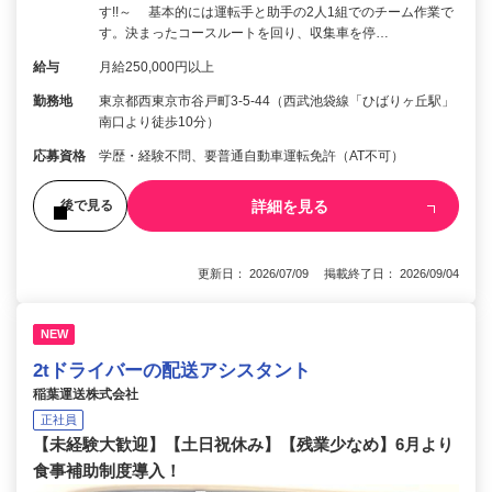
す!!～ 基本的には運転手と助手の2人1組でのチーム作業で
す。決まったコースルートを回り、収集車を停…
給与
月給250,000円以上
勤務地
東京都西東京市谷戸町3-5-44（西武池袋線「ひばりヶ丘駅」
南口より徒歩10分）
応募資格
学歴・経験不問、要普通自動車運転免許（AT不可）
詳細を見る
後で見る
更新日： 2026/07/09 掲載終了日： 2026/09/04
NEW
2tドライバーの配送アシスタント
稲葉運送株式会社
正社員
【未経験大歓迎】【土日祝休み】【残業少なめ】6月より
食事補助制度導入！