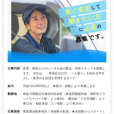
仕事内容
家電・寝具などのレンタル品の配送・回収スタッフを募集し
ます。 当社は、 ・単身赴任の方 ・一人暮らしを始める学生
さん ・家具付き賃貸を管理するオーナ…
給与
月給310,000円以上 ★能力・経験により考慮します
勤務地
神奈川県横浜市瀬谷区卸本町（東急田園都市線「南町田グラ
ンベリーパーク駅」より車8分、 横浜線「十日市場駅」より
車13分、相鉄本線「三ツ境駅」より車16分）
応募資格
要普通自動車免許／未経験大歓迎／★未経験からスタートし