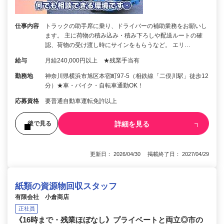
仕事内容
トラックの助手席に乗り、ドライバーの補助業務をお願いし
ます。 主に荷物の積み込み・積み下ろしや配送ルートの確
認、荷物の受け渡し時にサインをもらうなど。 エリ…
給与
月給240,000円以上 ★残業手当有
勤務地
神奈川県横浜市旭区本宿町97-5（相鉄線「二俣川駅」徒歩12
分）★車・バイク・自転車通勤OK！
応募資格
要普通自動車運転免許以上
詳細を見る
後で見る
更新日： 2026/04/30 掲載終了日： 2027/04/29
紙類の資源物回収スタッフ
有限会社 小倉商店
正社員
《16時まで・残業ほぼなし》プライベートと両立◎市の