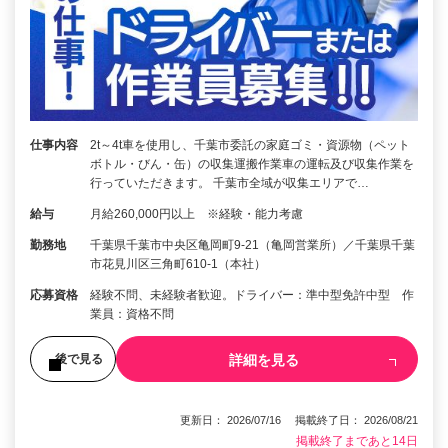
仕事内容
2t～4t車を使用し、千葉市委託の家庭ゴミ・資源物（ペット
ボトル・びん・缶）の収集運搬作業車の運転及び収集作業を
行っていただきます。 千葉市全域が収集エリアで…
給与
月給260,000円以上 ※経験・能力考慮
勤務地
千葉県千葉市中央区亀岡町9-21（亀岡営業所）／千葉県千葉
市花見川区三角町610-1（本社）
応募資格
経験不問、未経験者歓迎。ドライバー：準中型免許中型 作
業員：資格不問
詳細を見る
後で見る
更新日： 2026/07/16 掲載終了日： 2026/08/21
掲載終了まであと14日