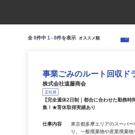
全
8
件中
1
-
8
件を表示
事業ごみのルート回収ド
株式会社遠藤商会
正社員
【完全週休2日制｜都合に合わせた勤務
集！★育休取得実績あり
仕事内容
東京都多摩エリアのスーパ