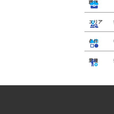
職種
エリア
条件
業種