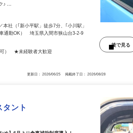
を回収する仕事です。 ルートは固定され
ク♪ …
-3／本社（｢新小平駅」徒歩7分、｢小川駅」
車通勤OK） 埼玉県入間市狭山台3-2-9
後で見
定可） ★未経験者大歓迎
更新日： 2026/06/25 掲載終了日： 2026/08/28
スタント