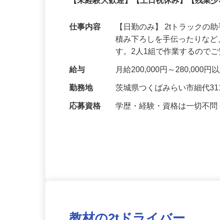
正社員
【未経験大歓迎】【土日祝休み】【残業
仕事内容
【日勤のみ】 2tトラック
積み下ろしを手伝ったりな
す。2人1組で作業するので
給与
月給200,000円～280,
勤務地
茨城県つくばみらい市細代31
応募資格
学歴・経験・資格は一切不