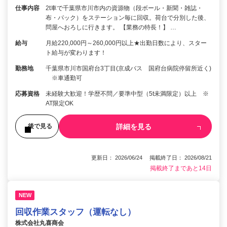
仕事内容
2t車で千葉県市川市内の資源物（段ボール・新聞・雑誌・
布・パック）をステーション毎に回収。荷台で分別した後、
問屋へおろしに行きます。 【業務の特長！】 …
給与
月給220,000円～260,000円以上★出勤日数により、スター
ト給与が変わります！
勤務地
千葉県市川市国府台3丁目(京成バス 国府台病院停留所近く)
※車通勤可
応募資格
未経験大歓迎！学歴不問／要準中型（5t未満限定）以上 ※
AT限定OK
詳細を見る
後で見る
更新日： 2026/06/24 掲載終了日： 2026/08/21
掲載終了まであと14日
NEW
回収作業スタッフ（運転なし）
株式会社丸喜商会