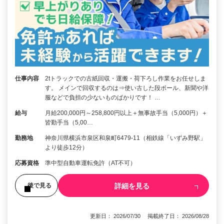
仕事内容
2tトラックでの古紙回収・運搬・荷下ろし作業をお任せしま
す。 メインで回収するのは⇒使い古した段ボール、新聞や洋
服などで負担の少ないものばかりです！ …
給与
月給200,000円～258,800円以上＋無事故手当（5,000円）＋
皆勤手当（5,00…
勤務地
神奈川県横浜市泉区和泉町6479-11（相鉄線「いずみ野駅」
より徒歩12分）
応募資格
準中型自動車運転免許（AT不可）
詳細を見る
後で見る
更新日： 2026/07/30 掲載終了日： 2026/08/28