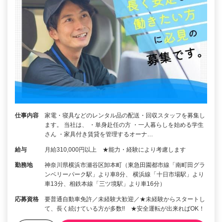
仕事内容
家電・寝具などのレンタル品の配送・回収スタッフを募集し
ます。 当社は、 ・単身赴任の方 ・一人暮らしを始める学生
さん ・家具付き賃貸を管理するオーナ…
給与
月給310,000円以上 ★能力・経験により考慮します
勤務地
神奈川県横浜市瀬谷区卸本町（東急田園都市線「南町田グラ
ンベリーパーク駅」より車8分、 横浜線「十日市場駅」より
車13分、相鉄本線「三ツ境駅」より車16分）
応募資格
要普通自動車免許／未経験大歓迎／★未経験からスタートし
て、長く続けている方が多数!! ★安全運転が出来ればOK！