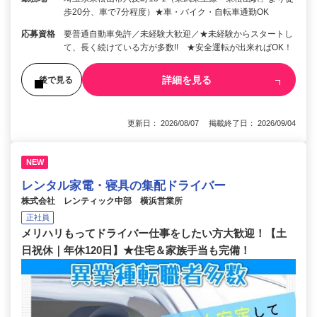
歩20分、車で7分程度）★車・バイク・自転車通勤OK
応募資格
要普通自動車免許／未経験大歓迎／★未経験からスタートし
て、長く続けている方が多数!! ★安全運転が出来ればOK！
詳細を見る
後で見る
更新日： 2026/08/07 掲載終了日： 2026/09/04
NEW
レンタル家電・寝具の集配ドライバー
株式会社 レンティック中部 横浜営業所
正社員
メリハリもってドライバー仕事をしたい方大歓迎！【土
日祝休｜年休120日】★住宅＆家族手当も完備！