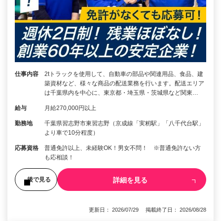
仕事内容
2tトラックを使用して、自動車の部品や関連用品、食品、建
築資材など、様々な商品の配送業務を行います。配送エリア
は千葉県内を中心に、東京都・埼玉県・茨城県など関東…
給与
月給270,000円以上
勤務地
千葉県習志野市東習志野（京成線「実籾駅」「八千代台駅」
より車で10分程度）
応募資格
普通免許以上、未経験OK！男女不問！ ※普通免許ない方
も応相談！
詳細を見る
後で見る
更新日： 2026/07/29 掲載終了日： 2026/08/28