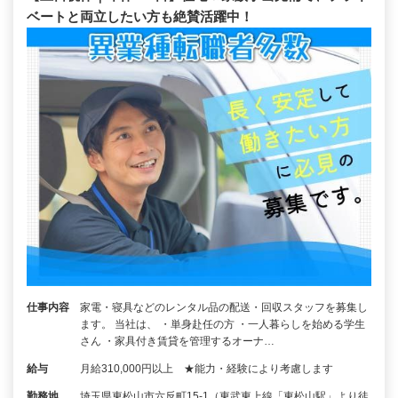
ベートと両立したい方も絶賛活躍中！
仕事内容
家電・寝具などのレンタル品の配送・回収スタッフを募集し
ます。 当社は、 ・単身赴任の方 ・一人暮らしを始める学生
さん ・家具付き賃貸を管理するオーナ…
給与
月給310,000円以上 ★能力・経験により考慮します
勤務地
埼玉県東松山市六反町15-1（東武東上線「東松山駅」より徒