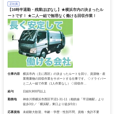
正社員
【16時半退勤・残業ほぼなし】★横浜市内の決まったル
ートです！ ★二人一組で無理なく働ける回収作業！
仕事内容
横浜市内（主に西区）の決まったルートを回り、資源物・産
業廃棄物の回収作業をサポートする仕事です。 ◇ドライバー
と二人一組で作業（1人作業なし） ◇回収作…
給与
日給9,900円以上
勤務地
神奈川県横浜市西区平沼1-31-11（相鉄線「平沼橋駅」より
徒歩3分／「横浜駅」東口より徒歩5分）
応募資格
未経験大歓迎、年齢・学歴・性別不問、資格・免許不要