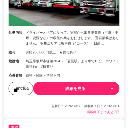
仕事内容
ドライバーとペアになって、家庭から出る廃棄物（可燃・不
燃・資源など）の収集作業をお任せします。 運転業務はあり
ません。 収集エリアは坂戸市（4コース）、日高…
給与
月給200,000円以上 ★賞与あり！
勤務地
埼玉県坂戸市塚越20-4（「若葉駅」より車で10分、ホワイト
歯科わかば様並び）
応募資格
資格・経験・学歴不問
詳細を見る
後で見る
更新日： 2026/06/17 掲載終了日： 2026/08/14
掲載終了まであと7日
NEW