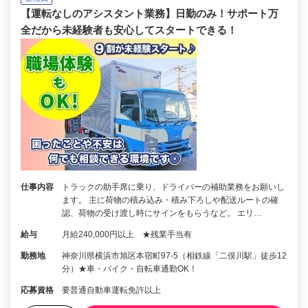
【運転なしのアシスタント業務】日勤のみ！サポート万
全だから未経験者も安心してスタートできる！
仕事内容
トラックの助手席に乗り、ドライバーの補助業務をお願いし
ます。 主に荷物の積み込み・積み下ろしや配送ルートの確
認、荷物の受け渡し時にサインをもらうなど。 エリ…
給与
月給240,000円以上 ★残業手当有
勤務地
神奈川県横浜市旭区本宿町97-5（相鉄線「二俣川駅」徒歩12
分）★車・バイク・自転車通勤OK！
応募資格
要普通自動車運転免許以上