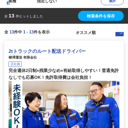
業種
指定しない
選択
13
検索条件を保存
全
件ヒットしました
13
1
-
13
全
件中
件を表示
2tトラックのルート配送ドライバー
柳澤運送 有限会社
正社員
完全週休2日制×残業少なめ×有給取得しやすい！普通免許
なしでも応募OK！免許取得費は会社負担！