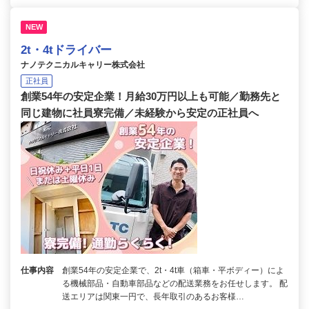
NEW
2t・4tドライバー
ナノテクニカルキャリー株式会社
正社員
創業54年の安定企業！月給30万円以上も可能／勤務先と
同じ建物に社員寮完備／未経験から安定の正社員へ
仕事内容
創業54年の安定企業で、2t・4t車（箱車・平ボディー）によ
る機械部品・自動車部品などの配送業務をお任せします。 配
送エリアは関東一円で、長年取引のあるお客様…