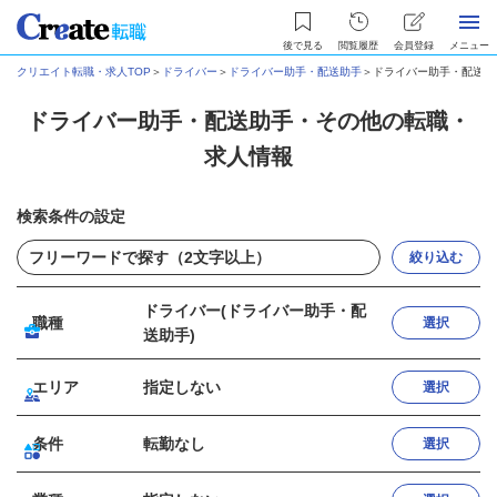
後で見る
閲覧履歴
会員登録
メニュー
クリエイト転職・求人TOP
＞
ドライバー
＞
ドライバー助手・配送助手
＞
ドライバー助手・配送助
ドライバー助手・配送助手・その他の転職・
求人情報
検索条件の設定
絞り込む
ドライバー(ドライバー助手・配
職種
選択
送助手)
エリア
指定しない
選択
条件
転勤なし
選択