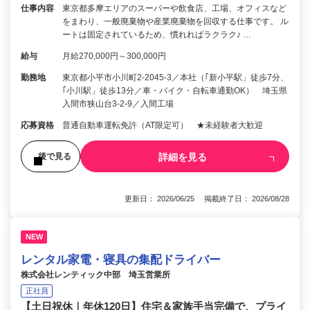
仕事内容
東京都多摩エリアのスーパーや飲食店、工場、オフィスなど
をまわり、一般廃棄物や産業廃棄物を回収する仕事です。 ル
ートは固定されているため、慣れればラクラク♪ …
給与
月給270,000円～300,000円
勤務地
東京都小平市小川町2-2045-3／本社（｢新小平駅」徒歩7分、
｢小川駅」徒歩13分／車・バイク・自転車通勤OK） 埼玉県
入間市狭山台3-2-9／入間工場
応募資格
普通自動車運転免許（AT限定可） ★未経験者大歓迎
詳細を見る
後で見る
更新日： 2026/06/25 掲載終了日： 2026/08/28
NEW
レンタル家電・寝具の集配ドライバー
株式会社レンティック中部 埼玉営業所
正社員
【土日祝休｜年休120日】住宅＆家族手当完備で、プライ