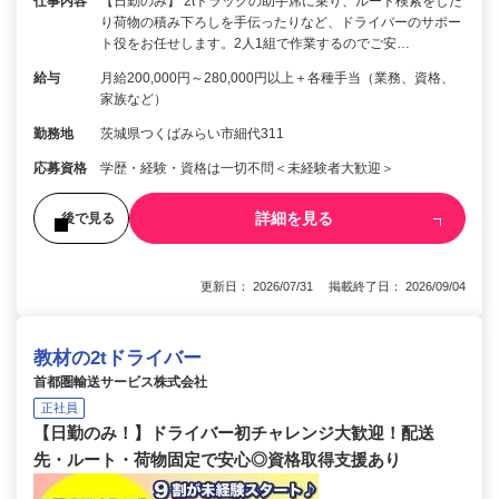
仕事内容
【日勤のみ】 2tトラックの助手席に乗り、ルート検索をした
り荷物の積み下ろしを手伝ったりなど、ドライバーのサポー
ト役をお任せします。2人1組で作業するのでご安…
給与
月給200,000円～280,000円以上＋各種手当（業務、資格、
家族など）
勤務地
茨城県つくばみらい市細代311
応募資格
学歴・経験・資格は一切不問＜未経験者大歓迎＞
詳細を見る
後で見る
更新日： 2026/07/31 掲載終了日： 2026/09/04
教材の2tドライバー
首都圏輸送サービス株式会社
正社員
【日勤のみ！】ドライバー初チャレンジ大歓迎！配送
先・ルート・荷物固定で安心◎資格取得支援あり