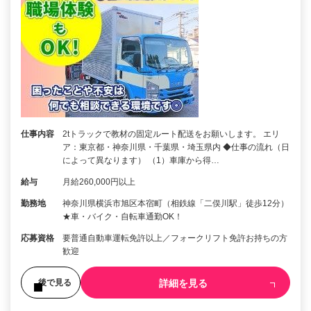
仕事内容
2tトラックで教材の固定ルート配送をお願いします。 エリ
ア：東京都・神奈川県・千葉県・埼玉県内 ◆仕事の流れ（日
によって異なります） （1）車庫から得…
給与
月給260,000円以上
勤務地
神奈川県横浜市旭区本宿町（相鉄線「二俣川駅」徒歩12分）
★車・バイク・自転車通勤OK！
応募資格
要普通自動車運転免許以上／フォークリフト免許お持ちの方
歓迎
詳細を見る
後で見る