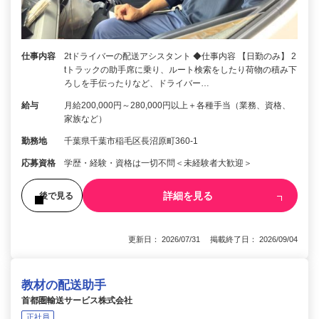
仕事内容
2tドライバーの配送アシスタント ◆仕事内容 【日勤のみ】 2
tトラックの助手席に乗り、ルート検索をしたり荷物の積み下
ろしを手伝ったりなど、ドライバー…
給与
月給200,000円～280,000円以上＋各種手当（業務、資格、
家族など）
勤務地
千葉県千葉市稲毛区長沼原町360-1
応募資格
学歴・経験・資格は一切不問＜未経験者大歓迎＞
詳細を見る
後で見る
更新日： 2026/07/31 掲載終了日： 2026/09/04
教材の配送助手
首都圏輸送サービス株式会社
正社員