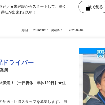
（東武東上線「東松山駅」より徒歩20分、
・自転車通勤OK
大歓迎／★未経験からスタートして、長く
後で見
全運転が出来ればOK！
更新日： 2026/08/07 掲載終了日： 2026/09/04
配ドライバー
営業所
大歓迎！【土日祝休｜年休120日】★住