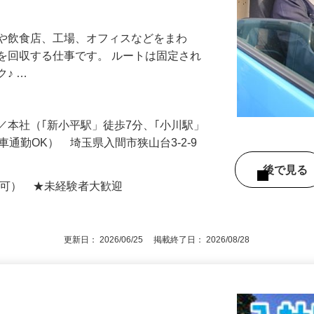
時間】ルート固定のドライバーを増員大募
ーや飲食店、工場、オフィスなどをまわ
を回収する仕事です。 ルートは固定され
ク♪ …
-3／本社（｢新小平駅」徒歩7分、｢小川駅」
車通勤OK） 埼玉県入間市狭山台3-2-9
後で見
定可） ★未経験者大歓迎
更新日： 2026/06/25 掲載終了日： 2026/08/28