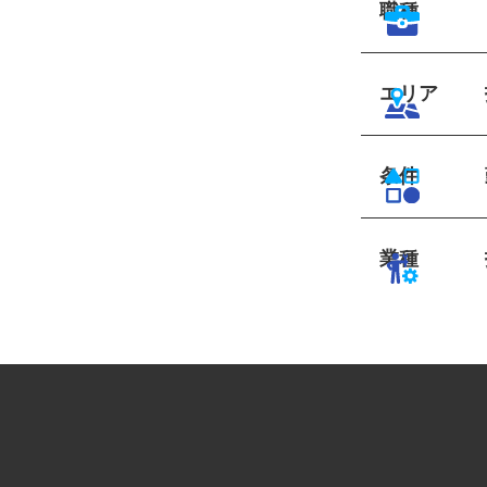
職種
エリア
条件
業種