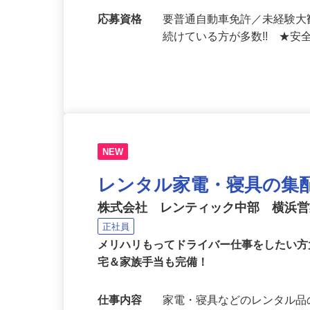
勤務地
埼玉県東松山市六反町15-1
車で7分程度）★車・バイク
応募資格
要普通自動車免許／未経験
続けている方が多数!! ★安
NEW
レンタル家電・寝具の集
株式会社 レンティック中部 横浜
正社員
メリハリもってドライバー仕事をしたい方
宅＆家族手当も完備！