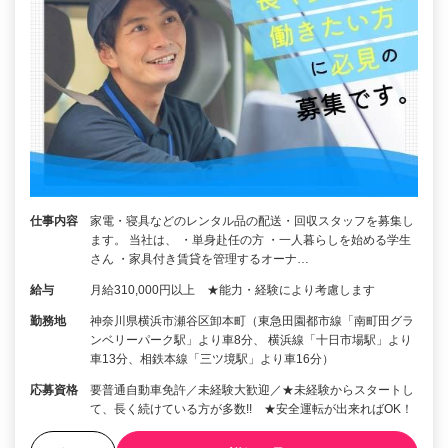
仕事内容
家電・寝具などのレンタル品の配送・回収スタッフを募集し
ます。 当社は、 ・単身赴任の方 ・一人暮らしを始める学生
さん ・家具付き賃貸を管理するオーナ…
給与
月給310,000円以上 ★能力・経験により考慮します
勤務地
神奈川県横浜市瀬谷区卸本町（東急田園都市線「南町田グラ
ンベリーパーク駅」より車8分、 横浜線「十日市場駅」より
車13分、相鉄本線「三ツ境駅」より車16分）
応募資格
要普通自動車免許／未経験大歓迎／★未経験からスタートし
て、長く続けている方が多数!! ★安全運転が出来ればOK！