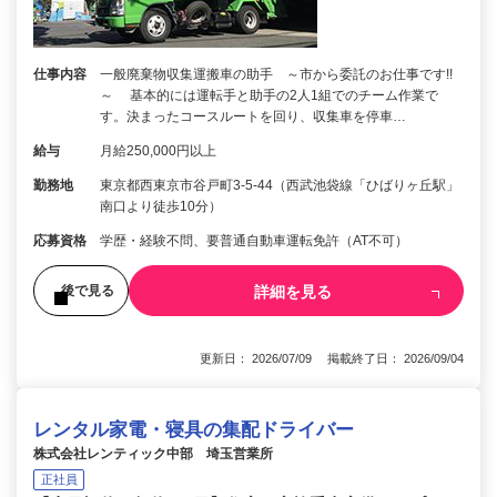
仕事内容
一般廃棄物収集運搬車の助手 ～市から委託のお仕事です!!
～ 基本的には運転手と助手の2人1組でのチーム作業で
す。決まったコースルートを回り、収集車を停車…
給与
月給250,000円以上
勤務地
東京都西東京市谷戸町3-5-44（西武池袋線「ひばりヶ丘駅」
南口より徒歩10分）
応募資格
学歴・経験不問、要普通自動車運転免許（AT不可）
詳細を見る
後で見る
更新日： 2026/07/09 掲載終了日： 2026/09/04
レンタル家電・寝具の集配ドライバー
株式会社レンティック中部 埼玉営業所
正社員