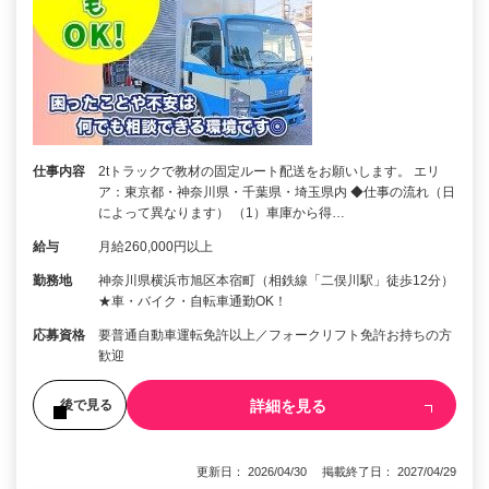
仕事内容
2tトラックで教材の固定ルート配送をお願いします。 エリ
ア：東京都・神奈川県・千葉県・埼玉県内 ◆仕事の流れ（日
によって異なります） （1）車庫から得…
給与
月給260,000円以上
勤務地
神奈川県横浜市旭区本宿町（相鉄線「二俣川駅」徒歩12分）
★車・バイク・自転車通勤OK！
応募資格
要普通自動車運転免許以上／フォークリフト免許お持ちの方
歓迎
詳細を見る
後で見る
更新日： 2026/04/30 掲載終了日： 2027/04/29