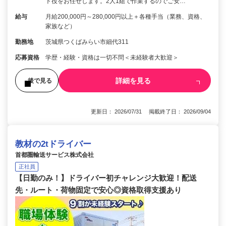
ト役をお任せします。2人1組で作業するのでご安…
給与
月給200,000円～280,000円以上＋各種手当（業務、資格、
家族など）
勤務地
茨城県つくばみらい市細代311
応募資格
学歴・経験・資格は一切不問＜未経験者大歓迎＞
詳細を見る
後で見る
更新日： 2026/07/31 掲載終了日： 2026/09/04
教材の2tドライバー
首都圏輸送サービス株式会社
正社員
【日勤のみ！】ドライバー初チャレンジ大歓迎！配送
先・ルート・荷物固定で安心◎資格取得支援あり