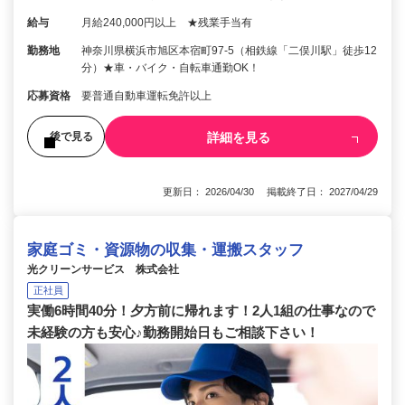
給与
月給240,000円以上 ★残業手当有
勤務地
神奈川県横浜市旭区本宿町97-5（相鉄線「二俣川駅」徒歩12
分）★車・バイク・自転車通勤OK！
応募資格
要普通自動車運転免許以上
詳細を見る
後で見る
更新日： 2026/04/30 掲載終了日： 2027/04/29
家庭ゴミ・資源物の収集・運搬スタッフ
光クリーンサービス 株式会社
正社員
実働6時間40分！夕方前に帰れます！2人1組の仕事なので
未経験の方も安心♪勤務開始日もご相談下さい！