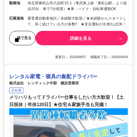
勤務地
埼玉県東松山市六反町15-1（東武東上線「東松山駅」より徒
歩20分、車で7分程度）★車・バイク・自転車通勤OK
応募資格
要普通自動車免許／未経験大歓迎／★未経験からスタートし
て、長く続けている方が多数!! ★安全運転が出来ればOK！
詳細を見る
後で見る
更新日： 2026/08/07 掲載終了日： 2026/09/04
レンタル家電・寝具の集配ドライバー
株式会社 レンティック中部 横浜営業所
正社員
メリハリもってドライバー仕事をしたい方大歓迎！【土
日祝休｜年休120日】★住宅＆家族手当も完備！