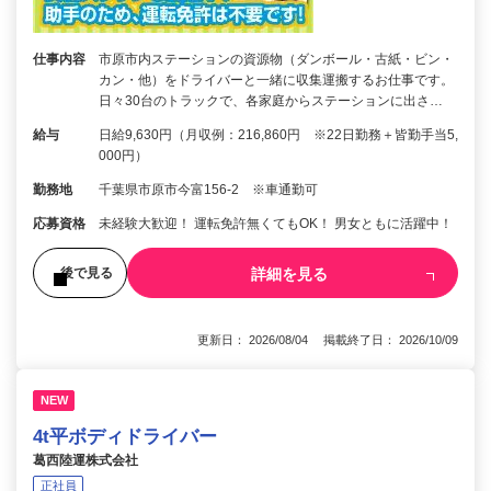
仕事内容
市原市内ステーションの資源物（ダンボール・古紙・ビン・
カン・他）をドライバーと一緒に収集運搬するお仕事です。
日々30台のトラックで、各家庭からステーションに出さ…
給与
日給9,630円（月収例：216,860円 ※22日勤務＋皆勤手当5,
000円）
勤務地
千葉県市原市今富156-2 ※車通勤可
応募資格
未経験大歓迎！ 運転免許無くてもOK！ 男女ともに活躍中！
詳細を見る
後で見る
更新日： 2026/08/04 掲載終了日： 2026/10/09
NEW
4t平ボディドライバー
葛西陸運株式会社
正社員