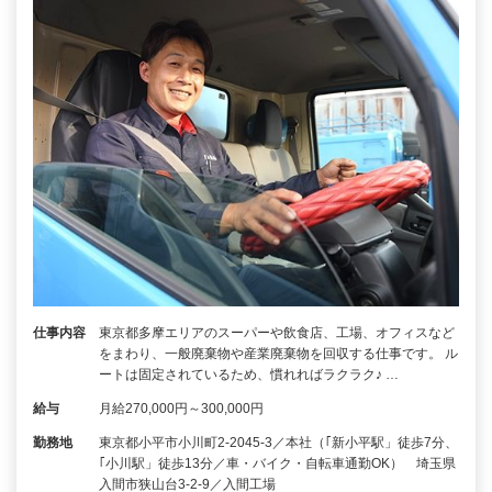
仕事内容
東京都多摩エリアのスーパーや飲食店、工場、オフィスなど
をまわり、一般廃棄物や産業廃棄物を回収する仕事です。 ル
ートは固定されているため、慣れればラクラク♪ …
給与
月給270,000円～300,000円
勤務地
東京都小平市小川町2-2045-3／本社（｢新小平駅」徒歩7分、
｢小川駅」徒歩13分／車・バイク・自転車通勤OK） 埼玉県
入間市狭山台3-2-9／入間工場