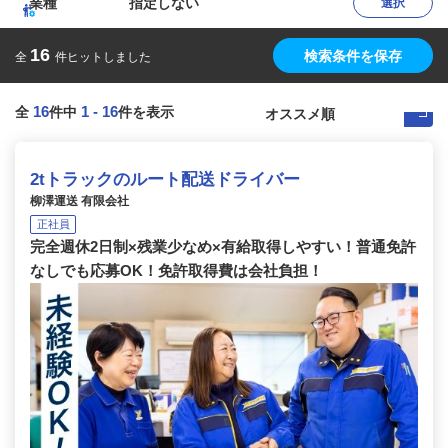
業種
指定しない
選択
16
検索条件を保存
全
件ヒットしました
16
1
-
16
全
件中
件を表示
2tトラックのルート配送ドライバー
柳澤運送 有限会社
正社員
完全週休2日制×残業少なめ×有給取得しやすい！普通免許
なしでも応募OK！免許取得費は会社負担！