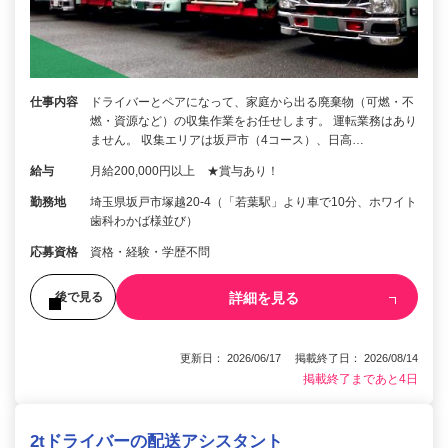
仕事内容
ドライバーとペアになって、家庭から出る廃棄物（可燃・不
燃・資源など）の収集作業をお任せします。 運転業務はあり
ません。 収集エリアは坂戸市（4コース）、日高…
給与
月給200,000円以上 ★賞与あり！
勤務地
埼玉県坂戸市塚越20-4（「若葉駅」より車で10分、ホワイト
歯科わかば様並び）
応募資格
資格・経験・学歴不問
詳細を見る
後で見る
更新日： 2026/06/17 掲載終了日： 2026/08/14
掲載終了まであと4日
2tドライバーの配送アシスタント