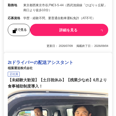
勤務地
東京都西東京市谷戸町3-5-44（西武池袋線「ひばりヶ丘駅」
南口より徒歩10分）
応募資格
学歴・経験不問、要普通自動車運転免許（AT不可）
詳細を見る
後で見る
更新日： 2026/07/09 掲載終了日： 2026/09/04
2tドライバーの配送アシスタント
稲葉運送株式会社
正社員
【未経験大歓迎】【土日祝休み】【残業少なめ】6月より
食事補助制度導入！