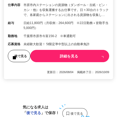
仕事内容
市原市内ステーションの資源物（ダンボール・古紙・ビン・
カン・他）を収集運搬するお仕事です。日々30台のトラック
で、各家庭からステーションに出される資源物を収集し…
給与
日給11,800円（月収例：264,600円 ※22日勤務＋皆勤手当
5,000円）
勤務地
千葉県市原市今富156-2 ※車通勤可
応募資格
未経験大歓迎！ 5t限定準中型以上の自動車免許
詳細を見る
後で見る
更新日： 2026/08/04 掲載終了日： 2026/10/09
1
気になる求人は
「
後で見る
」で保存！