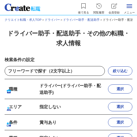
後で見る
閲覧履歴
会員登録
メニュー
クリエイト転職・求人TOP
＞
ドライバー
＞
ドライバー助手・配送助手
＞
ドライバー助手・配送助
ドライバー助手・配送助手・その他の転職・
求人情報
検索条件の設定
絞り込む
ドライバー(ドライバー助手・配
職種
選択
送助手)
エリア
指定しない
選択
条件
賞与あり
選択