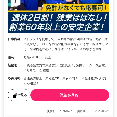
仕事内容
2tトラックを使用して、自動車の部品や関連用品、食品、建
築資材など、様々な商品の配送業務を行います。配送エリア
は千葉県内を中心に、東京都・埼玉県・茨城県など関東…
給与
月給270,000円以上
勤務地
千葉県習志野市東習志野（京成線「実籾駅」「八千代台駅」
より車で10分程度）
応募資格
普通免許以上、未経験OK！男女不問！ ※普通免許ない方
も応相談！
詳細を見る
後で見る
更新日： 2026/07/29 掲載終了日： 2026/08/28