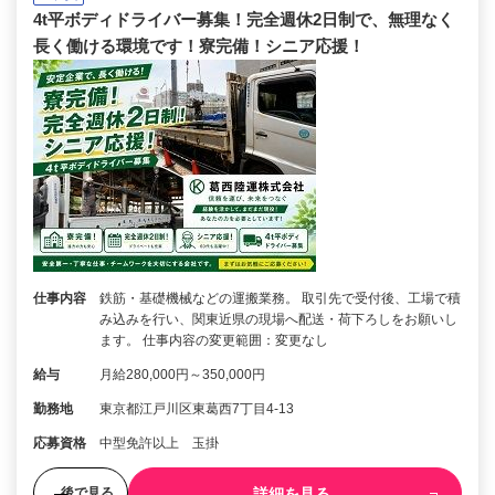
4t平ボディドライバー募集！完全週休2日制で、無理なく
長く働ける環境です！寮完備！シニア応援！
仕事内容
鉄筋・基礎機械などの運搬業務。 取引先で受付後、工場で積
み込みを行い、関東近県の現場へ配送・荷下ろしをお願いし
ます。 仕事内容の変更範囲：変更なし
給与
月給280,000円～350,000円
勤務地
東京都江戸川区東葛西7丁目4-13
応募資格
中型免許以上 玉掛
詳細を見る
後で見る