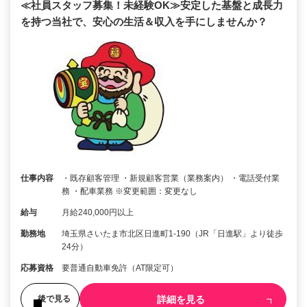
≪社員スタッフ募集！未経験OK≫安定した基盤と成長力
を持つ当社で、安心の生活＆収入を手にしませんか？
仕事内容
・既存顧客管理 ・新規顧客営業（業務案内） ・電話受付業
務 ・配車業務 ※変更範囲：変更なし
給与
月給240,000円以上
勤務地
埼玉県さいたま市北区日進町1-190（JR「日進駅」より徒歩
24分）
応募資格
要普通自動車免許（AT限定可）
詳細を見る
後で見る