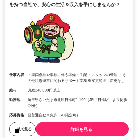
を持つ当社で、安心の生活＆収入を手にしませんか？
仕事内容
・車両点検や車検に伴う準備・手配 ・スタッフの管理 ・そ
の他現場運営に関わるサポート業務 ※変更範囲：変更なし
給与
月給240,000円以上
勤務地
埼玉県さいたま市北区日進町1-190（JR「日進駅」より徒歩
24分）
応募資格
要普通自動車免許（AT限定可）
詳細を見る
後で見る