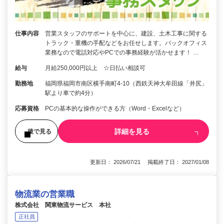
仕事内容
営業スタッフのサポートを中心に、建設、土木工事に関する
トラック・重機の手配などをお任せします。バックオフィス
業務なので電話対応やPCでの事務経験が活かせます！ …
給与
月給250,000円以上 ☆日払い相談可
勤務地
福岡県福岡市南区横手南町4-10（西鉄天神大牟田線「井尻」
駅より車で約4分）
応募資格
PCの基本的な操作ができる方（Word・Excelなど）
詳細を見る
後で見る
更新日： 2026/07/21 掲載終了日： 2027/01/08
物流業の営業職
株式会社 関東物流サービス 本社
正社員