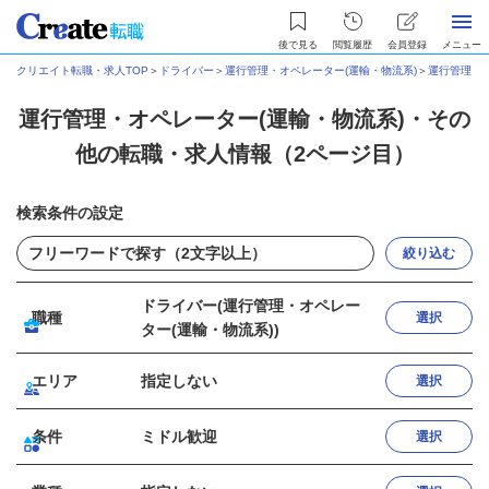
後で見る
閲覧履歴
会員登録
メニュー
クリエイト転職・求人TOP
＞
ドライバー
＞
運行管理・オペレーター(運輸・物流系)
＞
運行管理・
運行管理・オペレーター(運輸・物流系)・その
他の転職・求人情報（2ページ目）
検索条件の設定
絞り込む
ドライバー(運行管理・オペレー
職種
選択
ター(運輸・物流系))
エリア
指定しない
選択
条件
ミドル歓迎
選択