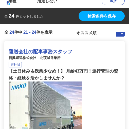
業種
指定しない
選択
24
検索条件を保存
全
件ヒットしました
24
21
-
24
全
件中
件を表示
運送会社の配車事務スタッフ
日興運送株式会社 北茨城営業所
正社員
【土日休み＆残業少なめ！】 月給43万円！運行管理の資
格・経験を活かしませんか？