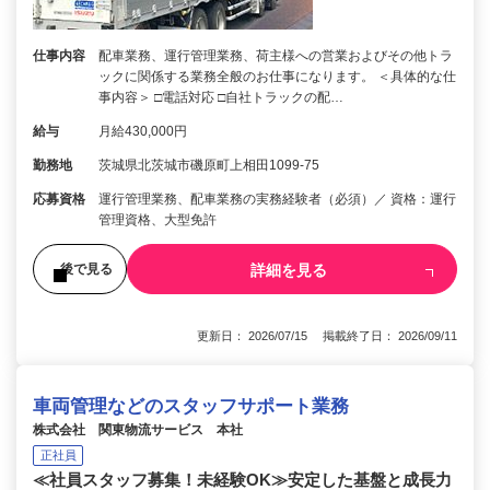
仕事内容
配車業務、運行管理業務、荷主様への営業およびその他トラ
ックに関係する業務全般のお仕事になります。 ＜具体的な仕
事内容＞ □電話対応 □自社トラックの配…
給与
月給430,000円
勤務地
茨城県北茨城市磯原町上相田1099-75
応募資格
運行管理業務、配車業務の実務経験者（必須）／ 資格：運行
管理資格、大型免許
詳細を見る
後で見る
更新日： 2026/07/15 掲載終了日： 2026/09/11
車両管理などのスタッフサポート業務
株式会社 関東物流サービス 本社
正社員
≪社員スタッフ募集！未経験OK≫安定した基盤と成長力