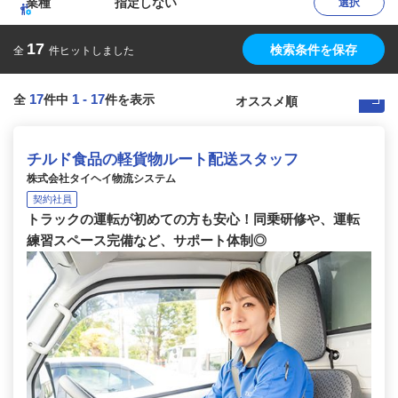
業種
指定しない
選択
17
検索条件を保存
全
件ヒットしました
17
1
-
17
全
件中
件を表示
チルド食品の軽貨物ルート配送スタッフ
株式会社タイヘイ物流システム
契約社員
トラックの運転が初めての方も安心！同乗研修や、運転
練習スペース完備など、サポート体制◎