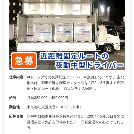
仕事内容
4tトラックでの夜勤配送ドライバーを急募しています。 主な
配送は、羽田空港と配送センター間を 1日2～3往復する近距
離・固定ルート配送！ ◎コンテナの回送…
給与
月給330,000～400,000円
勤務地
東京都江東区東雲2-10-38（車庫）
応募資格
◎中型自動車免許をお持ちの方または2007年5月31日までに
普通自動車免許を取得された方 ◎安全運転を心がけられる
方