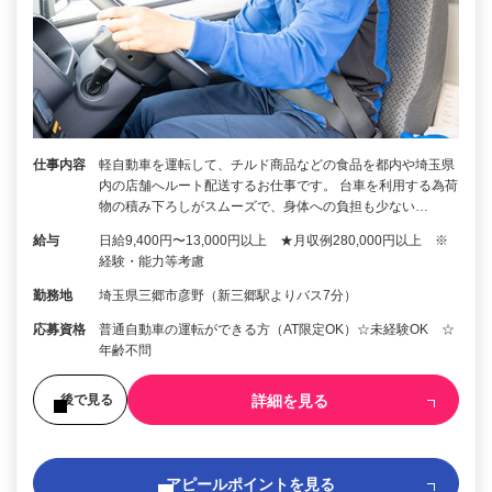
仕事内容
軽自動車を運転して、チルド商品などの食品を都内や埼玉県
内の店舗へルート配送するお仕事です。 台車を利用する為荷
物の積み下ろしがスムーズで、身体への負担も少ない…
給与
日給9,400円〜13,000円以上 ★月収例280,000円以上 ※
経験・能力等考慮
勤務地
埼玉県三郷市彦野（新三郷駅よりバス7分）
応募資格
普通自動車の運転ができる方（AT限定OK）☆未経験OK ☆
年齢不問
詳細を見る
後で見る
アピールポイントを見る