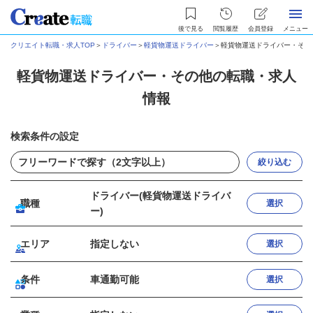
後で見る
閲覧履歴
会員登録
メニュー
クリエイト転職・求人TOP
＞
ドライバー
＞
軽貨物運送ドライバー
＞
軽貨物運送ドライバー・その
軽貨物運送ドライバー・その他の転職・求人
情報
検索条件の設定
絞り込む
ドライバー(軽貨物運送ドライバ
職種
選択
ー)
エリア
指定しない
選択
条件
車通勤可能
選択