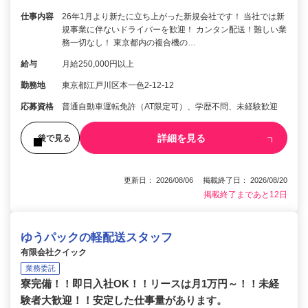
仕事内容
26年1月より新たに立ち上がった新規会社です！ 当社では新
規事業に伴ないドライバーを歓迎！ カンタン配送！難しい業
務一切なし！ 東京都内の複合機の…
給与
月給250,000円以上
勤務地
東京都江戸川区本一色2-12-12
応募資格
普通自動車運転免許（AT限定可）、学歴不問、未経験歓迎
詳細を見る
後で見る
更新日： 2026/08/06 掲載終了日： 2026/08/20
掲載終了まであと12日
ゆうパックの軽配送スタッフ
有限会社クイック
業務委託
寮完備！！即日入社OK！！リースは月1万円～！！未経
験者大歓迎！！安定した仕事量があります。