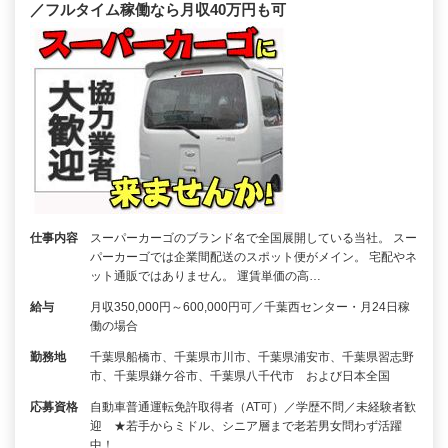
／フルタイム稼働なら月収40万円も可
仕事内容
スーパーカーゴのブランド名で全国展開している当社。 スー
パーカーゴでは企業間配送のスポット便がメイン。 宅配やネ
ット通販ではありません。 運賃単価の高…
給与
月収350,000円～600,000円可／千葉西センター・月24日稼
働の場合
勤務地
千葉県船橋市、千葉県市川市、千葉県浦安市、千葉県習志野
市、千葉県鎌ケ谷市、千葉県八千代市 および日本全国
応募資格
自動車普通運転免許取得者（AT可）／学歴不問／未経験者歓
迎 ★若手からミドル、シニア層まで老若男女問わず活躍
中！