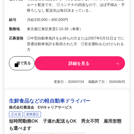
ルート配送です。 ◎コンテナの回送なので、ほぼ手積み・手
降ろしなし 配送先は毎日決まっている…
給与
月給330,000～400,000円
勤務地
東京都江東区東雲2-10-38（車庫）
応募資格
◎中型自動車免許をお持ちの方または2007年5月31日までに
普通自動車免許を取得された方 ◎安全運転を心がけられる
方
詳細を見る
後で見る
更新日： 2026/07/24 掲載終了日： 2026/08/25
生鮮食品などの軽自動車ドライバー
株式会社整道会 EVIキャリアサービス
正社員
業務委託
短時間勤務OK 子連れ配送もOK 男女不問 雇用形態
も選べます