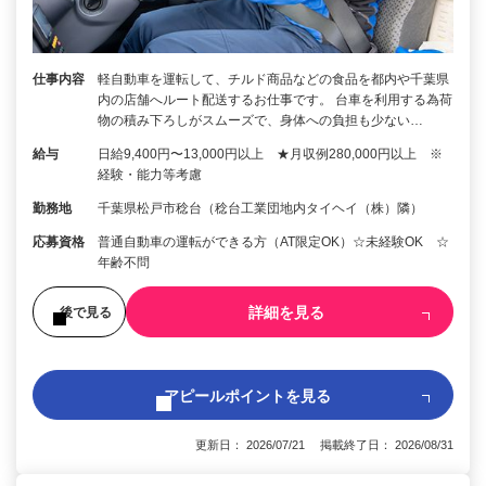
仕事内容
軽自動車を運転して、チルド商品などの食品を都内や千葉県
内の店舗へルート配送するお仕事です。 台車を利用する為荷
物の積み下ろしがスムーズで、身体への負担も少ない…
給与
日給9,400円〜13,000円以上 ★月収例280,000円以上 ※
経験・能力等考慮
勤務地
千葉県松戸市稔台（稔台工業団地内タイヘイ（株）隣）
応募資格
普通自動車の運転ができる方（AT限定OK）☆未経験OK ☆
年齢不問
詳細を見る
後で見る
アピールポイントを見る
更新日： 2026/07/21 掲載終了日： 2026/08/31