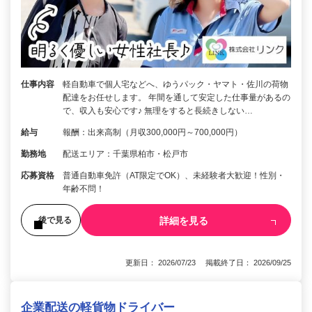
仕事内容
軽自動車で個人宅などへ、ゆうパック・ヤマト・佐川の荷物
配達をお任せします。 年間を通して安定した仕事量があるの
で、収入も安心です♪ 無理をすると長続きしない…
給与
報酬：出来高制（月収300,000円～700,000円）
勤務地
配送エリア：千葉県柏市・松戸市
応募資格
普通自動車免許（AT限定でOK）、未経験者大歓迎！性別・
年齢不問！
詳細を見る
後で見る
更新日： 2026/07/23 掲載終了日： 2026/09/25
企業配送の軽貨物ドライバー