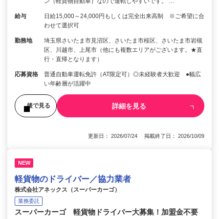
ン（軽貨物自動車）なので運転しやすいです。 …
給与
日給15,000～24,000円もしくは完全出来高制 ※ご希望に合
わせて選択可
勤務地
埼玉県さいたま市見沼区、さいたま市桜区、さいたま市岩槻
区、川越市、上尾市（他にも複数エリアがございます。★直
行・直帰となります）
応募資格
普通自動車運転免許（AT限定可）◎未経験者大歓迎 ●幅広
い年齢層が活躍中
詳細を見る
後で見る
更新日： 2026/07/24 掲載終了日： 2026/10/09
NEW
軽貨物のドライバー／協力業者
株式会社アネックス（スーパーカーゴ）
業務委託
スーパーカーゴ 軽貨物ドライバー大募集！加盟金不要