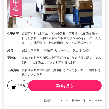
仕事内容
京都府京都市北区エリアの企業様・店舗様への配送業務をお
任せします。 長岡京市神足の倉庫で積み込みを行っていただ
き、主に北区紫竹・上賀茂周辺エリアへの配送がメイ…
給与
完全出来高制 ※報酬25万円～40万円以上可（月額）
勤務地
京都府京都市西京区桂上豆田町26-6（阪急「桂」駅より徒歩
7分） ☆配送エリア／京都府京都市北区
応募資格
要普通自動車運転免許（車輛持ち込みできる方 ※幌車持ち
込みの方大歓迎）
詳細を見る
後で見る
更新日： 2026/07/27 掲載終了日： 2026/08/28