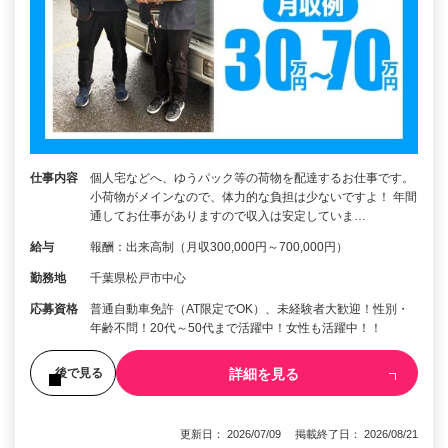
仕事内容
個人宅などへ、ゆうパック等の荷物を配達するお仕事です。
小荷物がメインなので、体力的な負担は少ないですよ！ 年間
通してお仕事がありますので収入は安定していま…
給与
報酬：出来高制（月収300,000円～700,000円）
勤務地
千葉県松戸市中心
応募資格
普通自動車免許（AT限定でOK）、未経験者大歓迎！性別・
年齢不問！20代～50代まで活躍中！女性も活躍中！！
詳細を見る
後で見る
更新日： 2026/07/09 掲載終了日： 2026/08/21