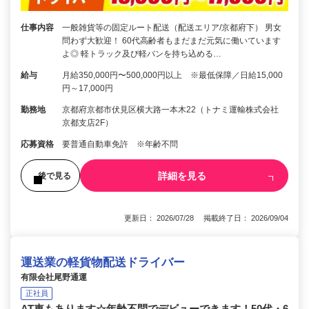
仕事内容
一般雑貨等の固定ルート配送（配送エリア/京都府下） 男女
問わず大歓迎！ 60代高齢者もまだまだ元気に働いています
よ◎ 軽トラック及び軽バンを持ち込める…
給与
月給350,000円〜500,000円以上 ※最低保障／日給15,000
円～17,000円
勤務地
京都府京都市伏見区横大路一本木22（トナミ運輸株式会社
京都支店2F）
応募資格
要普通自動車免許 ※年齢不問
詳細を見る
後で見る
更新日： 2026/07/28 掲載終了日： 2026/09/04
運送業の軽貨物配送ドライバー
有限会社尾野通運
正社員
AT車もあります☆年齢不問でデビューできます！50代・6