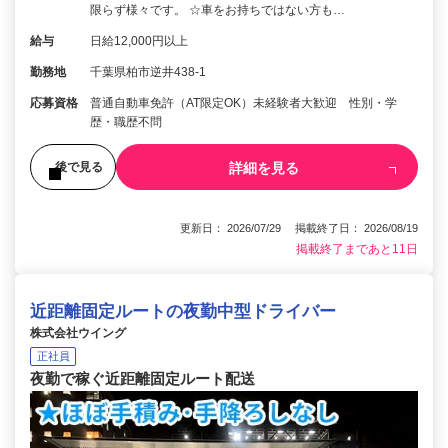
限らず様々です。 ☆車をお持ちではない方も…
給与
日給12,000円以上
勤務地
千葉県柏市逆井438-1
応募資格
普通自動車免許（AT限定OK）未経験者大歓迎 性別・学
歴・職歴不問
詳細を見る
後で見る
更新日： 2026/07/29 掲載終了日： 2026/08/19
掲載終了まであと11日
近距離固定ルートの夜勤中型ドライバー
株式会社ウイング
正社員
夜勤で稼ぐ近距離固定ルート配送