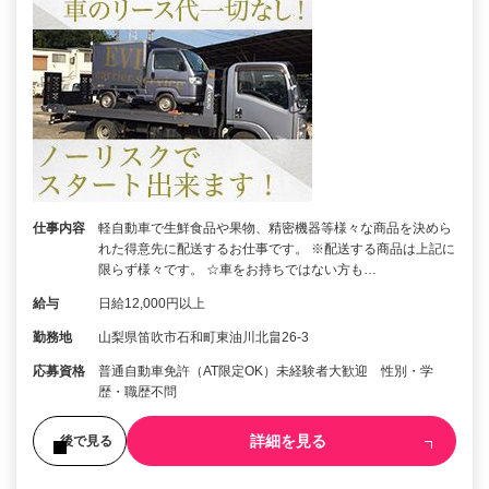
仕事内容
軽自動車で生鮮食品や果物、精密機器等様々な商品を決めら
れた得意先に配送するお仕事です。 ※配送する商品は上記に
限らず様々です。 ☆車をお持ちではない方も…
給与
日給12,000円以上
勤務地
山梨県笛吹市石和町東油川北畠26-3
応募資格
普通自動車免許（AT限定OK）未経験者大歓迎 性別・学
歴・職歴不問
詳細を見る
後で見る