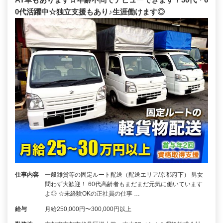
0代活躍中☆独立支援もあり♪生涯働けます◎
仕事内容
一般雑貨等の固定ルート配送（配送エリア/京都府下） 男女
問わず大歓迎！ 60代高齢者もまだまだ元気に働いています
よ◎ ☆未経験OKの正社員の仕事 …
給与
月給250,000円〜300,000円以上