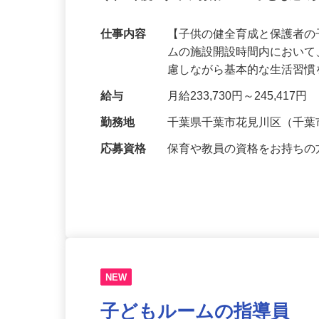
令和8年度スタッフ募集！！ 子ども達の
仕事内容
【子供の健全育成と保護者の
ムの施設開設時間内におい
慮しながら基本的な生活習
給与
月給233,730円～245,417円
勤務地
千葉県千葉市花見川区（千
応募資格
保育や教員の資格をお持ち
NEW