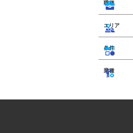
職種
エリア
条件
業種