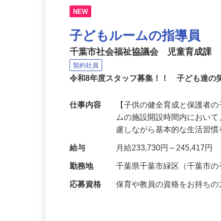
NEW
子どもルームの指導員
千葉市社会福祉協議会 児童育成課
契約社員
令和8年度スタッフ募集！！ 子ども達の
仕事内容
【子供の健全育成と保護者の
ムの施設開設時間内におい
慮しながら基本的な生活習
給与
月給233,730円～245,417円
勤務地
千葉県千葉市緑区（千葉市
応募資格
保育や教員の資格をお持ち