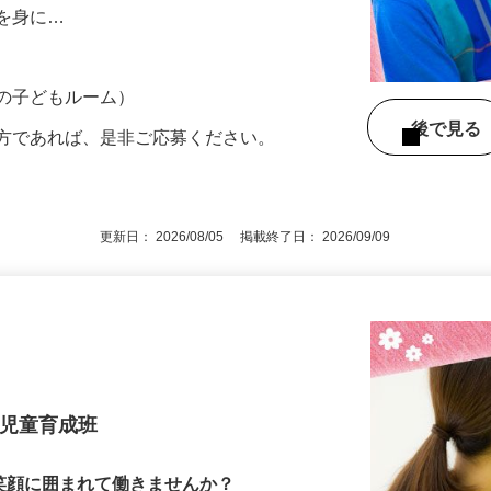
て、児童と生活を共にし、安全・安心に配
慣を身に…
市の子どもルーム）
後で見
の方であれば、是非ご応募ください。
更新日： 2026/08/05 掲載終了日： 2026/09/09
 児童育成班