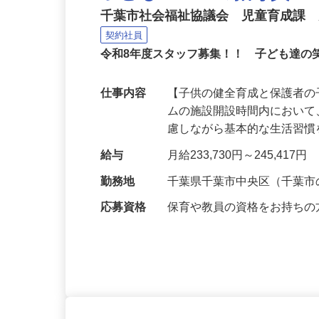
子どもルームの指導員
千葉市社会福祉協議会 児童育成課
契約社員
令和8年度スタッフ募集！！ 子ども達の
仕事内容
【子供の健全育成と保護者の
ムの施設開設時間内におい
慮しながら基本的な生活習
給与
月給233,730円～245,417円
勤務地
千葉県千葉市中央区（千葉
応募資格
保育や教員の資格をお持ち