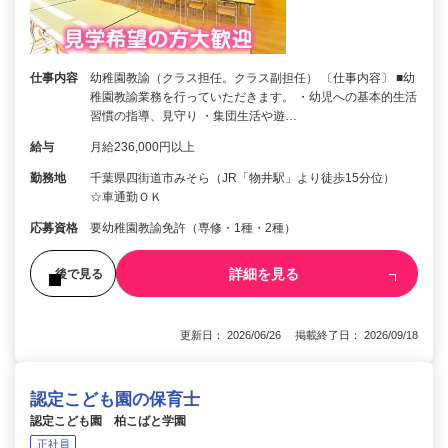
仕事内容
幼稚園教諭（クラス担任。クラス副担任） 〔仕事内容〕 ■幼
稚園教諭業務を行っていただきます。 ・幼児への基本的生活
習慣の指導、見守り ・集団生活や遊…
給与
月給236,000円以上
勤務地
千葉県四街道市みそら（JR「物井駅」より徒歩15分位）
☆車通勤ＯＫ
応募資格
要幼稚園教諭免許（専修・1種・2種）
詳細を見る
後で見る
更新日： 2026/06/26 掲載終了日： 2026/09/18
認定こども園の保育士
認定こども園 柏こばと学園
正社員