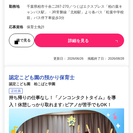
勤務地
千葉県柏市十余二287-270／つくばエクスプレス「柏の葉キ
ャンパス駅」・JR常磐線「北柏駅」より各バス「松葉中学校
前」バス停下車徒歩3分
応募資格
保育士免許
詳細を見る
後で見る
更新日： 2026/06/26 掲載終了日： 2026/08/28
認定こども園の預かり保育士
認定こども園 柏こばと学園
正社員
持ち帰りの仕事なし！「ノンコンタクトタイム」を導
入！休憩しっかり取れます♪ピアノが苦手でもOK！