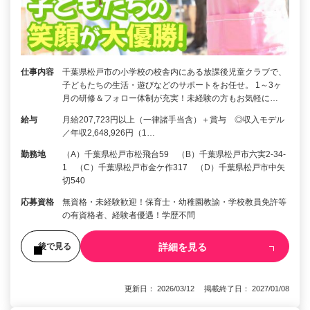
仕事内容
千葉県松戸市の小学校の校舎内にある放課後児童クラブで、
子どもたちの生活・遊びなどのサポートをお任せ。 1～3ヶ
月の研修＆フォロー体制が充実！未経験の方もお気軽に…
給与
月給207,723円以上（一律諸手当含）＋賞与 ◎収入モデル
／年収2,648,926円（1…
勤務地
（A）千葉県松戸市松飛台59 （B）千葉県松戸市六実2-34-
1 （C）千葉県松戸市金ケ作317 （D）千葉県松戸市中矢
切540
応募資格
無資格・未経験歓迎！保育士・幼稚園教諭・学校教員免許等
の有資格者、経験者優遇！学歴不問
詳細を見る
後で見る
更新日： 2026/03/12 掲載終了日： 2027/01/08