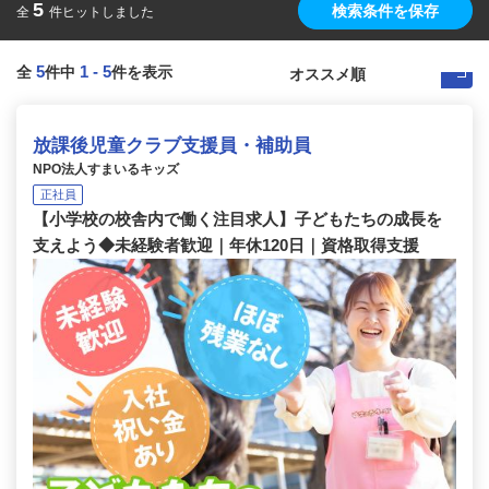
5
検索条件を保存
全
件ヒットしました
5
1
-
5
全
件中
件を表示
放課後児童クラブ支援員・補助員
NPO法人すまいるキッズ
正社員
【小学校の校舎内で働く注目求人】子どもたちの成長を
支えよう◆未経験者歓迎｜年休120日｜資格取得支援