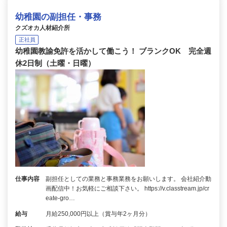
幼稚園の副担任・事務
クズオカ人材紹介所
正社員
幼稚園教諭免許を活かして働こう！ ブランクOK 完全週
休2日制（土曜・日曜）
仕事内容
副担任としての業務と事務業務をお願いします。 会社紹介動
画配信中！お気軽にご相談下さい。 https://v.classtream.jp/cr
eate-gro…
給与
月給250,000円以上（賞与年2ヶ月分）