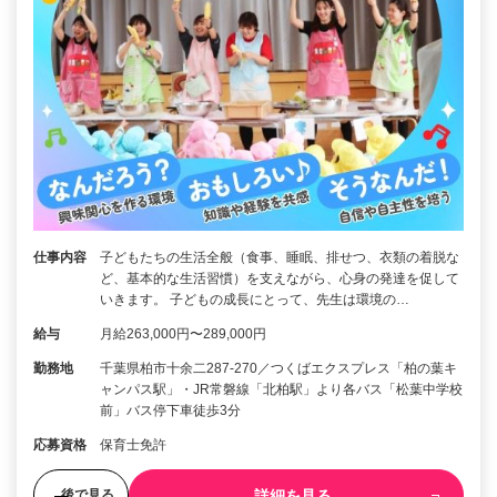
仕事内容
子どもたちの生活全般（食事、睡眠、排せつ、衣類の着脱な
ど、基本的な生活習慣）を支えながら、心身の発達を促して
いきます。 子どもの成長にとって、先生は環境の…
給与
月給263,000円〜289,000円
勤務地
千葉県柏市十余二287-270／つくばエクスプレス「柏の葉キ
ャンパス駅」・JR常磐線「北柏駅」より各バス「松葉中学校
前」バス停下車徒歩3分
応募資格
保育士免許
詳細を見る
後で見る