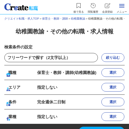
後で見る
閲覧履歴
会員登録
メニュー
クリエイト転職・求人TOP
＞
保育士・教師・講師
＞
幼稚園教諭
＞
幼稚園教諭・その他の転職・求
幼稚園教諭・その他の転職・求人情報
検索条件の設定
絞り込む
職種
保育士・教師・講師(幼稚園教諭)
選択
エリア
指定しない
選択
条件
完全週休二日制
選択
業種
指定しない
選択