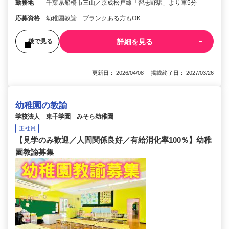
勤務地
千葉県船橋市三山／京成松戸線「習志野駅」より車5分
応募資格
幼稚園教諭 ブランクある方もOK
詳細を見る
後で見る
更新日： 2026/04/08 掲載終了日： 2027/03/26
幼稚園の教諭
学校法人 東千学園 みそら幼稚園
正社員
【見学のみ歓迎／人間関係良好／有給消化率100％】幼稚
園教諭募集