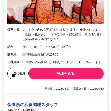
仕事内容
レストラン内の接客業務をお願いします。 ◆具体的には…
・配膳 ・後片付け ・店内の清掃 ・整理整頓 ・その他付随す
る諸業務 ホテル内には主に…
給与
月給189,000円～275,000円＋諸手当
勤務地
静岡県御前崎市門屋2070-2
応募資格
日本語での業務遂行が可能な方（目安：JLPT［N2以上］）
詳細を見る
後で見る
更新日： 2026/04/27 掲載終了日： 2026/10/30
保養所の和食調理スタッフ
TJKリゾート金谷城