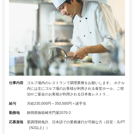
仕事内容
ゴルフ場内のレストランで調理業務をお願いします。 ホテル
内には主にゴルフ場のお客様が利用される食堂ホール、ご宿
泊やご宴会のお客様が利用される日本食レストラ…
給与
月給230,000円～350,000円＋諸手当
勤務地
静岡県御前崎市門屋2070-2
応募資格
要調理師免許、日本語での業務遂行が可能な方（目安：JLPT
［N2以上］）