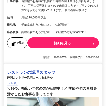
仕事内容
当旅館のお客様に提供する料理の調理業務をお任せ致しま
す。 丁寧に指導致しますので未経験の方でもブランクのある
方でも安心して働いて頂けます。 利用者様が快適な…
給与
月給270,000円以上
勤務地
千葉県鴨川市小湊182-2 ※車通勤可
応募資格
調理経験のある方歓迎！ 未経験の方も歓迎です！
詳細を見る
後で見る
更新日： 2026/07/09 掲載終了日： 2026/10/08
レストランの調理スタッフ
静岡カントリー浜岡コース＆ホテル
正社員
＼只今、幅広い年代の方が活躍中！／ 季節や旬の素材を
活かしたお食事を作ってます！