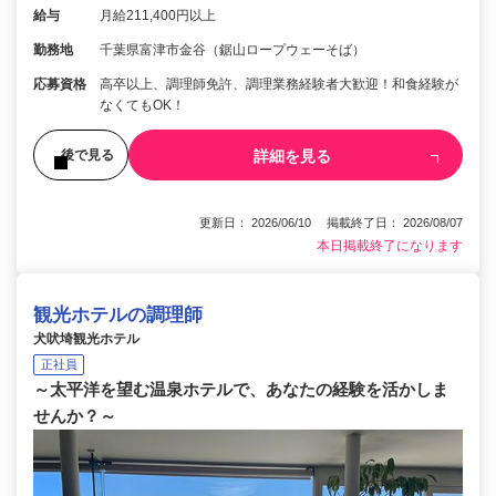
給与
月給211,400円以上
勤務地
千葉県富津市金谷（鋸山ロープウェーそば）
応募資格
高卒以上、調理師免許、調理業務経験者大歓迎！和食経験が
なくてもOK！
詳細を見る
後で見る
更新日： 2026/06/10 掲載終了日： 2026/08/07
本日掲載終了になります
観光ホテルの調理師
犬吠埼観光ホテル
正社員
～太平洋を望む温泉ホテルで、あなたの経験を活かしま
せんか？～