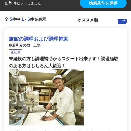
5
検索条件を保存
全
件ヒットしました
5
1
-
5
全
件中
件を表示
旅館の調理および調理補助
魚彩和みの宿 三水
正社員
未経験の方も調理補助からスタート出来ます！調理経験
のある方はもちろん大歓迎！