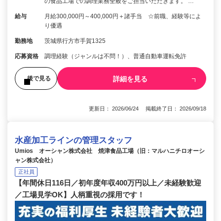
の食品工場での調理業務全般をご担当いただきます。 …
給与
月給300,000円～400,000円＋諸手当 ☆前職、経験等によ
り優遇
勤務地
茨城県行方市手賀1325
応募資格
調理経験（ジャンルは不問！）、普通自動車運転免許
詳細を見る
後で見る
更新日： 2026/06/24 掲載終了日： 2026/09/18
水産加工ラインの管理スタッフ
Umios オーシャン株式会社 焼津食品工場（旧：マルハニチロオーシ
ャン株式会社）
正社員
【年間休日116日／初年度年収400万円以上／未経験歓迎
／工場見学OK】人柄重視の採用です！