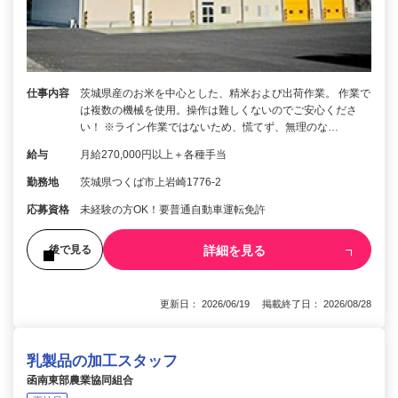
仕事内容
茨城県産のお米を中心とした、精米および出荷作業。 作業で
は複数の機械を使用。操作は難しくないのでご安心くださ
い！ ※ライン作業ではないため、慌てず、無理のな…
給与
月給270,000円以上＋各種手当
勤務地
茨城県つくば市上岩崎1776-2
応募資格
未経験の方OK！要普通自動車運転免許
詳細を見る
後で見る
更新日： 2026/06/19 掲載終了日： 2026/08/28
乳製品の加工スタッフ
函南東部農業協同組合