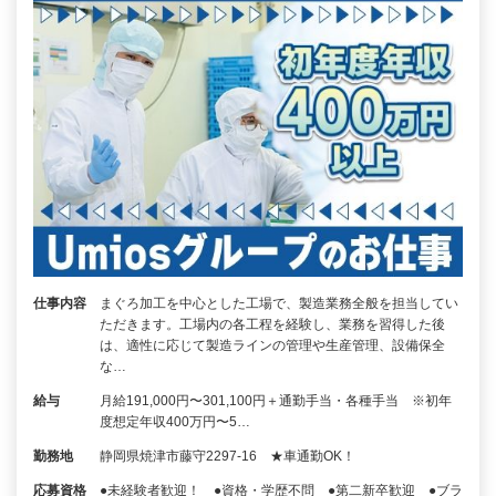
仕事内容
まぐろ加工を中心とした工場で、製造業務全般を担当してい
ただきます。工場内の各工程を経験し、業務を習得した後
は、適性に応じて製造ラインの管理や生産管理、設備保全
な…
給与
月給191,000円〜301,100円＋通勤手当・各種手当 ※初年
度想定年収400万円〜5…
勤務地
静岡県焼津市藤守2297-16 ★車通勤OK！
応募資格
●未経験者歓迎！ ●資格・学歴不問 ●第二新卒歓迎 ●ブラ