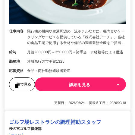
仕事内容
飛行機の機内や空港周辺の一流ホテルなどに、機内食やケー
タリングサービスを提供している「株式会社アーチ」。当社
の食品工場で使用する食材や備品の調達業務全般をご担当…
給与
月給280,000円～350,000円＋諸手当 ☆経験等により優遇
勤務地
茨城県行方市手賀1325
応募資格
食品・商社勤務経験者歓迎
詳細を見る
後で見る
更新日： 2026/06/24 掲載終了日： 2026/09/18
ゴルフ場レストランの調理補助スタッフ
桜の宮ゴルフ倶楽部