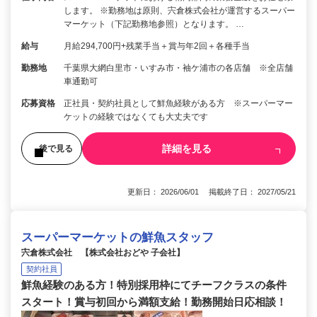
します。 ※勤務地は原則、宍倉株式会社が運営するスーパー
マーケット（下記勤務地参照）となります。 …
給与
月給294,700円+残業手当＋賞与年2回＋各種手当
勤務地
千葉県大網白里市・いすみ市・袖ケ浦市の各店舗 ※全店舗
車通勤可
応募資格
正社員・契約社員として鮮魚経験がある方 ※スーパーマー
ケットの経験ではなくても大丈夫です
詳細を見る
後で見る
更新日： 2026/06/01 掲載終了日： 2027/05/21
スーパーマーケットの鮮魚スタッフ
宍倉株式会社 【株式会社おどや 子会社】
契約社員
鮮魚経験のある方！特別採用枠にてチーフクラスの条件
スタート！賞与初回から満額支給！勤務開始日応相談！