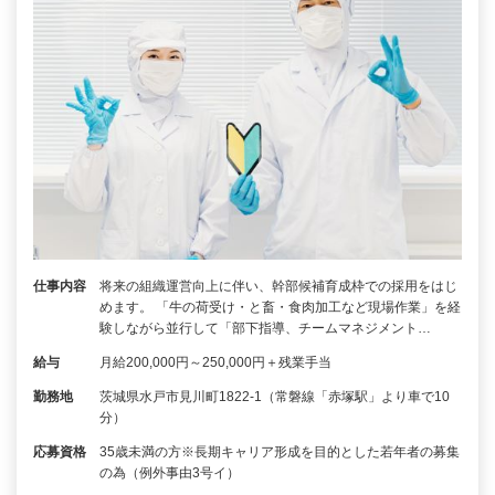
仕事内容
将来の組織運営向上に伴い、幹部候補育成枠での採用をはじ
めます。 「牛の荷受け・と畜・食肉加工など現場作業」を経
験しながら並行して「部下指導、チームマネジメント…
給与
月給200,000円～250,000円＋残業手当
勤務地
茨城県水戸市見川町1822-1（常磐線「赤塚駅」より車で10
分）
応募資格
35歳未満の方※長期キャリア形成を目的とした若年者の募集
の為（例外事由3号イ）