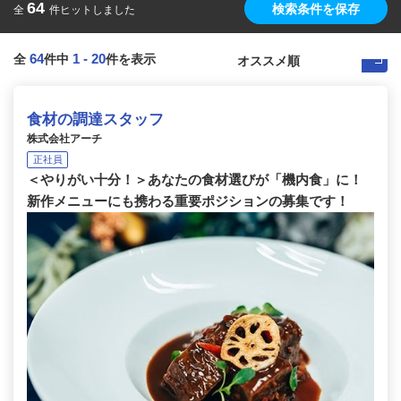
64
検索条件を保存
全
件ヒットしました
64
1
-
20
全
件中
件を表示
食材の調達スタッフ
株式会社アーチ
正社員
＜やりがい十分！＞あなたの食材選びが「機内食」に！
新作メニューにも携わる重要ポジションの募集です！