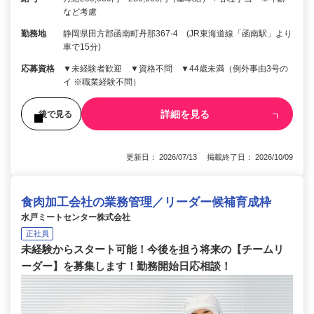
など考慮
勤務地
静岡県田方郡函南町丹那367-4 (JR東海道線「函南駅」より
車で15分)
応募資格
▼未経験者歓迎 ▼資格不問 ▼44歳未満（例外事由3号の
イ ※職業経験不問）
詳細を見る
後で見る
更新日： 2026/07/13 掲載終了日： 2026/10/09
食肉加工会社の業務管理／リーダー候補育成枠
水戸ミートセンター株式会社
正社員
未経験からスタート可能！今後を担う将来の【チームリ
ーダー】を募集します！勤務開始日応相談！