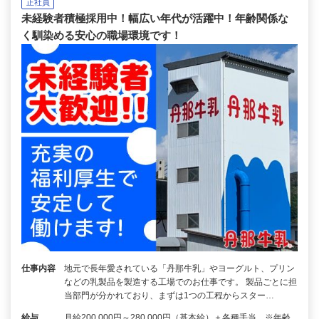
正社員
未経験者積極採用中！幅広い年代が活躍中！年齢関係な
く馴染める安心の職場環境です！
仕事内容
地元で長年愛されている「丹那牛乳」やヨーグルト、プリン
などの乳製品を製造する工場でのお仕事です。 製品ごとに担
当部門が分かれており、まずは1つの工程からスター…
給与
月給200,000円～280,000円（基本給）＋各種手当 ※年齢