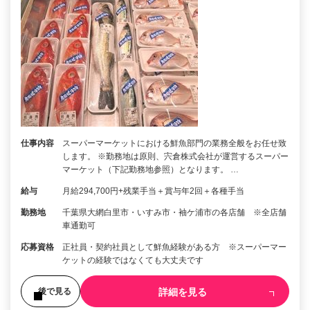
仕事内容
スーパーマーケットにおける鮮魚部門の業務全般をお任せ致
します。 ※勤務地は原則、宍倉株式会社が運営するスーパー
マーケット（下記勤務地参照）となります。 …
給与
月給294,700円+残業手当＋賞与年2回＋各種手当
勤務地
千葉県大網白里市・いすみ市・袖ケ浦市の各店舗 ※全店舗
車通勤可
応募資格
正社員・契約社員として鮮魚経験がある方 ※スーパーマー
ケットの経験ではなくても大丈夫です
詳細を見る
後で見る