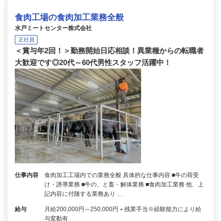
食肉工場の食肉加工業務全般
水戸ミートセンター株式会社
正社員
＜賞与年2回！＞勤務開始日応相談！異業種からの転職者
大歓迎です◎20代～60代男性スタッフ活躍中！
仕事内容
食肉加工工場内での業務全般 具体的な仕事内容 ■牛の荷受
け・誘導業務 ■牛の、と畜・解体業務 ■食肉加工業務 他、上
記内容に付随する業務あり …
給与
月給200,000円～250,000円＋残業手当※経験能力により給
与変動有