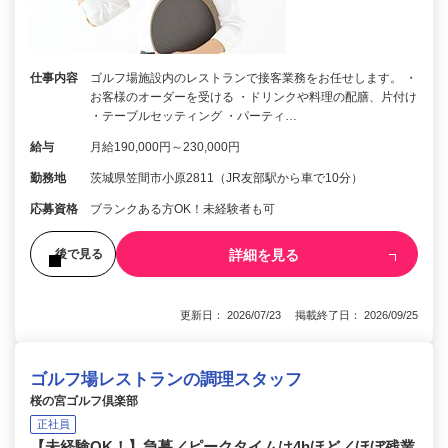
仕事内容
ゴルフ場施設内のレストランで接客業務をお任せします。 ・
お客様のオーダーを受ける ・ドリンクや料理の配膳、片付け
・テーブルセッティング ・パーティ…
給与
月給190,000円～230,000円
勤務地
茨城県笠間市小原2811（JR友部駅から車で10分）
応募資格
ブランクある方OK！未経験者も可
詳細を見る
後で見る
更新日： 2026/07/23 掲載終了日： 2026/09/25
ゴルフ場レストランの調理スタッフ
桜の宮ゴルフ倶楽部
正社員
【未経験OK！】急募／ピークタイムは4hほど／ほぼ残業