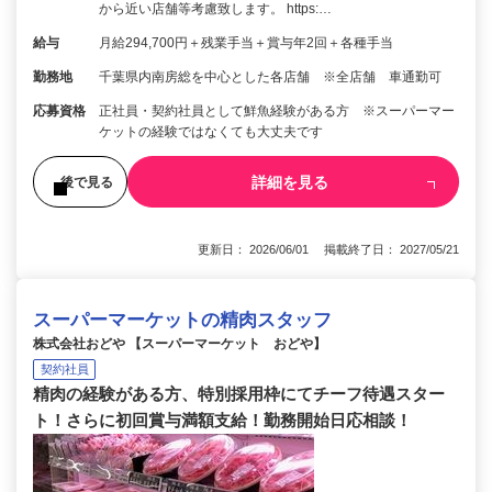
から近い店舗等考慮致します。 https:…
給与
月給294,700円＋残業手当＋賞与年2回＋各種手当
勤務地
千葉県内南房総を中心とした各店舗 ※全店舗 車通勤可
応募資格
正社員・契約社員として鮮魚経験がある方 ※スーパーマー
ケットの経験ではなくても大丈夫です
詳細を見る
後で見る
更新日： 2026/06/01 掲載終了日： 2027/05/21
スーパーマーケットの精肉スタッフ
株式会社おどや 【スーパーマーケット おどや】
契約社員
精肉の経験がある方、特別採用枠にてチーフ待遇スター
ト！さらに初回賞与満額支給！勤務開始日応相談！