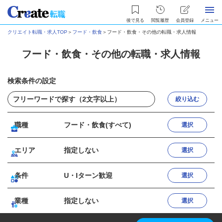
後で見る
閲覧履歴
会員登録
メニュー
クリエイト転職・求人TOP
＞
フード・飲食
＞
フード・飲食・その他の転職・求人情報
フード・飲食・その他の転職・求人情報
検索条件の設定
絞り込む
職種
フード・飲食(すべて)
選択
エリア
指定しない
選択
条件
U・Iターン歓迎
選択
業種
指定しない
選択