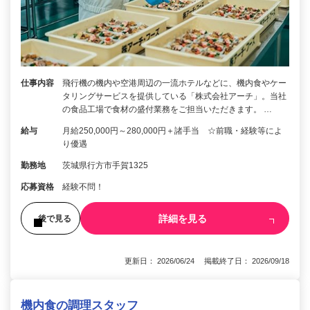
仕事内容
飛行機の機内や空港周辺の一流ホテルなどに、機内食やケー
タリングサービスを提供している「株式会社アーチ」。当社
の食品工場で食材の盛付業務をご担当いただきます。 …
給与
月給250,000円～280,000円＋諸手当 ☆前職・経験等によ
り優遇
勤務地
茨城県行方市手賀1325
応募資格
経験不問！
詳細を見る
後で見る
更新日： 2026/06/24 掲載終了日： 2026/09/18
機内食の調理スタッフ