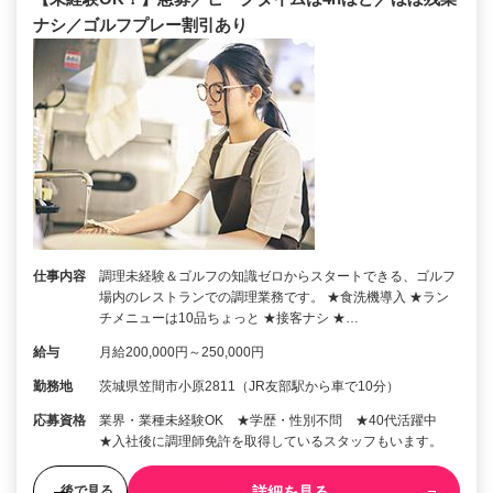
ナシ／ゴルフプレー割引あり
仕事内容
調理未経験＆ゴルフの知識ゼロからスタートできる、ゴルフ
場内のレストランでの調理業務です。 ★食洗機導入 ★ラン
チメニューは10品ちょっと ★接客ナシ ★…
給与
月給200,000円～250,000円
勤務地
茨城県笠間市小原2811（JR友部駅から車で10分）
応募資格
業界・業種未経験OK ★学歴・性別不問 ★40代活躍中
★入社後に調理師免許を取得しているスタッフもいます。
詳細を見る
後で見る