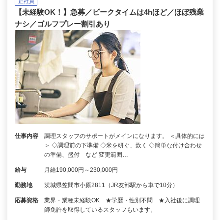
正社員
【未経験OK！】急募／ピークタイムは4hほど／ほぼ残業
ナシ／ゴルフプレー割引あり
仕事内容
調理スタッフのサポートがメインになります。 ＜具体的には
＞ ◇調理前の下準備 ◇米を研ぐ、炊く ◇簡単な付け合わせ
の準備、盛付 など 変更範囲…
給与
月給190,000円～230,000円
勤務地
茨城県笠間市小原2811（JR友部駅から車で10分）
応募資格
業界・業種未経験OK ★学歴・性別不問 ★入社後に調理
師免許を取得しているスタッフもいます。