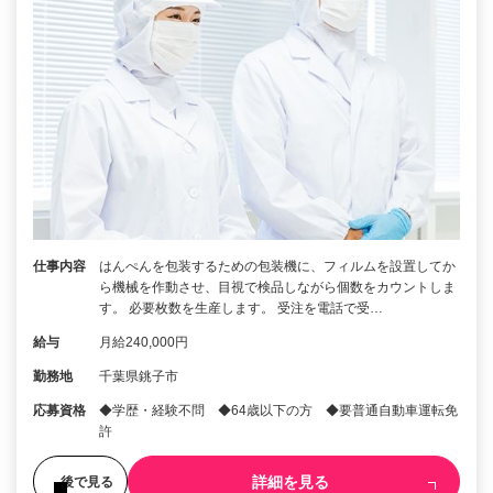
仕事内容
はんぺんを包装するための包装機に、フィルムを設置してか
ら機械を作動させ、目視で検品しながら個数をカウントしま
す。 必要枚数を生産します。 受注を電話で受…
給与
月給240,000円
勤務地
千葉県銚子市
応募資格
◆学歴・経験不問 ◆64歳以下の方 ◆要普通自動車運転免
許
詳細を見る
後で見る