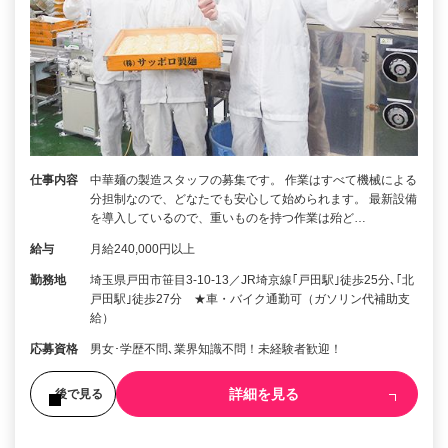
仕事内容
中華麺の製造スタッフの募集です。 作業はすべて機械による
分担制なので、どなたでも安心して始められます。 最新設備
を導入しているので、重いものを持つ作業は殆ど…
給与
月給240,000円以上
勤務地
埼玉県戸田市笹目3-10-13／JR埼京線｢戸田駅｣徒歩25分､｢北
戸田駅｣徒歩27分 ★車・バイク通勤可（ガソリン代補助支
給）
応募資格
男女･学歴不問､業界知識不問！未経験者歓迎！
詳細を見る
後で見る