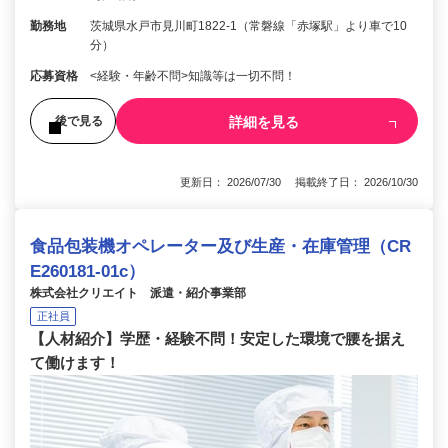
勤務地
茨城県水戸市見川町1822-1（常磐線「赤塚駅」より車で10
分）
応募資格
<経験・年齢不問>知識等は一切不問！
詳細を見る
後で見る
更新日： 2026/07/30 掲載終了日： 2026/10/30
食品包装機オペレーター及び生産・在庫管理（CR
E260181-01c）
株式会社クリエイト 派遣・紹介事業部
正社員
【人材紹介】学歴・経験不問！安定した環境で腰を据え
て働けます！