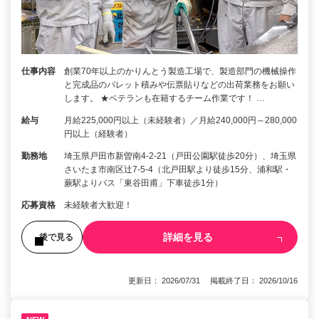
仕事内容
創業70年以上のかりんとう製造工場で、製造部門の機械操作
と完成品のパレット積みや伝票貼りなどの出荷業務をお願い
します。 ★ベテランも在籍するチーム作業です！ …
給与
月給225,000円以上（未経験者）／月給240,000円～280,000
円以上（経験者）
勤務地
埼玉県戸田市新曽南4-2-21（戸田公園駅徒歩20分）、埼玉県
さいたま市南区辻7-5-4（北戸田駅より徒歩15分、浦和駅・
蕨駅よりバス「東谷田甫」下車徒歩1分）
応募資格
未経験者大歓迎！
詳細を見る
後で見る
更新日： 2026/07/31 掲載終了日： 2026/10/16