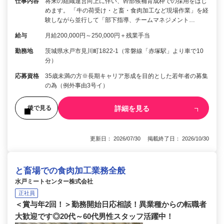
仕事内容
将来の組織運営向上に伴い、幹部候補育成枠での採用をはじ
めます。 「牛の荷受け・と畜・食肉加工など現場作業」を経
験しながら並行して「部下指導、チームマネジメント…
給与
月給200,000円～250,000円＋残業手当
勤務地
茨城県水戸市見川町1822-1（常磐線「赤塚駅」より車で10
分）
応募資格
35歳未満の方※長期キャリア形成を目的とした若年者の募集
の為（例外事由3号イ）
詳細を見る
後で見る
更新日： 2026/07/30 掲載終了日： 2026/10/30
と畜場での食肉加工業務全般
水戸ミートセンター株式会社
正社員
＜賞与年2回！＞勤務開始日応相談！異業種からの転職者
大歓迎です◎20代～60代男性スタッフ活躍中！