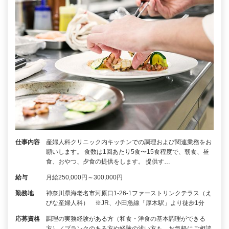
仕事内容
産婦人科クリニック内キッチンでの調理および関連業務をお
願いします。 食数は1回あたり5食〜15食程度で、朝食、昼
食、おやつ、夕食の提供をします。 提供す…
給与
月給250,000円～300,000円
勤務地
神奈川県海老名市河原口1-26-1ファーストリンクテラス（え
びな産婦人科） ※JR、小田急線「厚木駅」より徒歩1分
応募資格
調理の実務経験がある方（和食・洋食の基本調理ができる
方）／ブランクのある方や経験の浅い方も、お気軽にご相談