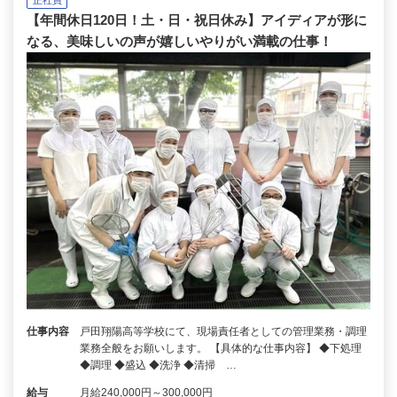
正社員
【年間休日120日！土・日・祝日休み】アイディアが形に
なる、美味しいの声が嬉しいやりがい満載の仕事！
仕事内容
戸田翔陽高等学校にて、現場責任者としての管理業務・調理
業務全般をお願いします。 【具体的な仕事内容】 ◆下処理
◆調理 ◆盛込 ◆洗浄 ◆清掃 …
給与
月給240,000円～300,000円