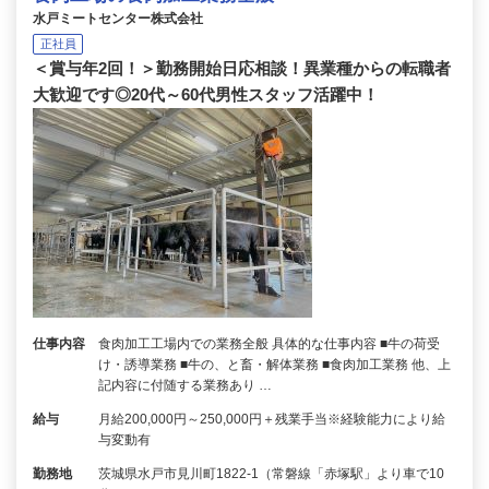
水戸ミートセンター株式会社
正社員
＜賞与年2回！＞勤務開始日応相談！異業種からの転職者
大歓迎です◎20代～60代男性スタッフ活躍中！
仕事内容
食肉加工工場内での業務全般 具体的な仕事内容 ■牛の荷受
け・誘導業務 ■牛の、と畜・解体業務 ■食肉加工業務 他、上
記内容に付随する業務あり …
給与
月給200,000円～250,000円＋残業手当※経験能力により給
与変動有
勤務地
茨城県水戸市見川町1822-1（常磐線「赤塚駅」より車で10