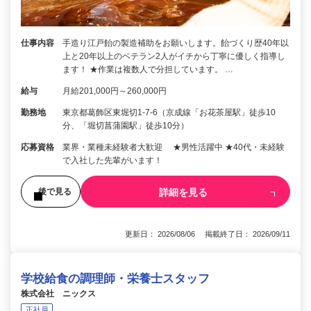
仕事内容
手造り江戸飴の製造補助をお願いします。飴づくり歴40年以
上と20年以上のベテラン2人がイチから丁寧に優しく指導し
ます！ ★作業は複数人で分担しています。 …
給与
月給201,000円～260,000円
勤務地
東京都葛飾区東堀切1-7-6（京成線「お花茶屋駅」徒歩10
分、「堀切菖蒲園駅」徒歩10分）
応募資格
業界・業種未経験者大歓迎 ★男性活躍中 ★40代・未経験
で入社した先輩がいます！
詳細を見る
後で見る
更新日： 2026/08/06 掲載終了日： 2026/09/11
学校給食の調理師・栄養士スタッフ
株式会社 ニックス
正社員