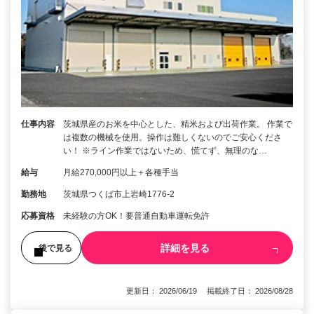
仕事内容
茨城県産のお米を中心とした、精米および出荷作業。 作業で
は複数の機械を使用。操作は難しくないのでご安心くださ
い！ ※ライン作業ではないため、慌てず、無理のな…
給与
月給270,000円以上＋各種手当
勤務地
茨城県つくば市上岩崎1776-2
応募資格
未経験の方OK！要普通自動車運転免許
詳細を見る
後で見る
更新日： 2026/06/19 掲載終了日： 2026/08/28