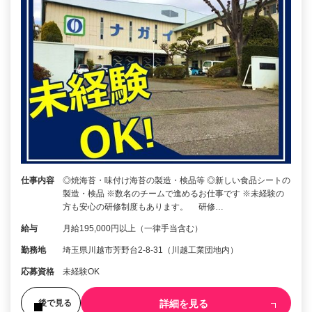
仕事内容
◎焼海苔・味付け海苔の製造・検品等 ◎新しい食品シートの
製造・検品 ※数名のチームで進めるお仕事です ※未経験の
方も安心の研修制度もあります。 研修…
給与
月給195,000円以上（一律手当含む）
勤務地
埼玉県川越市芳野台2-8-31（川越工業団地内）
応募資格
未経験OK
詳細を見る
後で見る