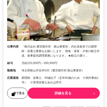
仕事内容
「株式会社 鷺宮製作所 狭山事業所」内社員食堂での調理
師・栄養士業務をお願いします。 朝食・昼食・夕食の献立作
成、食事提供調理業務になります。 ★献立の通り…
給与
月給220,000円～300,000円
勤務地
埼玉県狭山市笹井535（鷺宮製作所 狭山事業所）
応募資格
調理師、栄養士、59歳以下（定年60歳のため ※例外事由1
号） ※管理栄養士あれば尚可
詳細を見る
後で見る