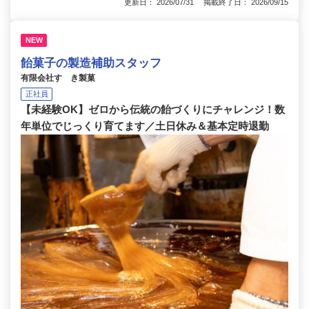
更新日： 2026/07/31 掲載終了日： 2026/09/15
NEW
飴菓子の製造補助スタッフ
有限会社すゞき製菓
正社員
【未経験OK】ゼロから伝統の飴づくりにチャレンジ！数
年単位でじっくり育てます／土日休み＆基本定時退勤