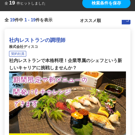
19
検索条件を保存
全
件ヒットしました
19
1
-
19
全
件中
件を表示
社内レストランの調理師
株式会社ディスコ
契約社員
社内レストランで本格料理！企業専属のシェフという新
しいキャリアに挑戦しませんか？