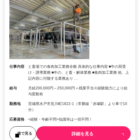
仕事内容
と畜場での食肉加工業務全般 具体的な仕事内容 ■牛の荷受
け・誘導業務 ■牛の、と畜・解体業務 ■食肉加工業務 他、上
記内容に付随する業務あり …
給与
月給200,000円～250,000円＋残業手当※経験能力により給
与変動有
勤務地
茨城県水戸市見川町1822-1（常磐線「赤塚駅」より車で10
分）
応募資格
<経験・年齢不問>知識等は一切不問！
詳細を見る
後で見る