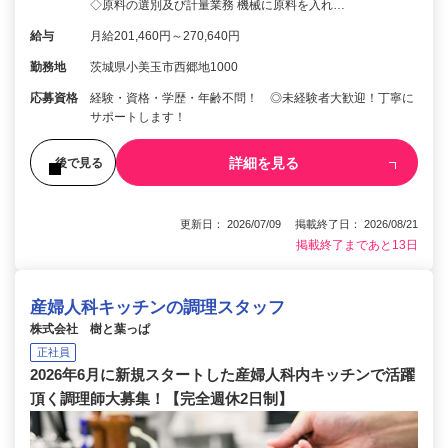
◇原料の選別及び計量業務 機械に原料を入れ…
給与
月給201,460円～270,640円
勤務地
茨城県小美玉市西郷地1000
応募資格
経験・資格・学歴・年齢不問！ ◎未経験者大歓迎！丁寧に
サポートします！
詳細を見る
後で見る
更新日： 2026/07/09 掲載終了日： 2026/08/21
掲載終了まであと13日
産婦人科キッチンの調理スタッフ
株式会社 樹と葉っぱ
正社員
2026年6月に新規スタートした産婦人科内キッチンで活躍
頂く調理師大募集！【完全週休2日制】