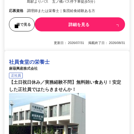
島駅よりバス 五ノ橋バス停下車徒歩5分）
応募資格
調理師または栄養士｜集団給食経験ある方
詳細を見る
後で見る
更新日： 2026/07/31 掲載終了日： 2026/08/31
社員食堂の栄養士
麻薙興産株式会社
正社員
【土日祝日休み／実務経験不問】無料賄い食あり！安定
した正社員ではたらきませんか！