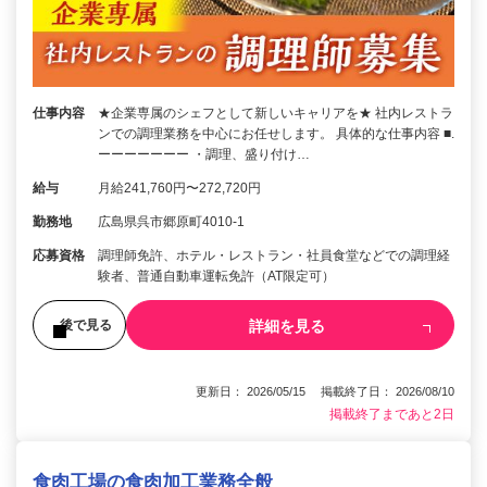
仕事内容
★企業専属のシェフとして新しいキャリアを★ 社内レストラ
ンでの調理業務を中心にお任せします。 具体的な仕事内容 ■.
ーーーーーーー ・調理、盛り付け…
給与
月給241,760円〜272,720円
勤務地
広島県呉市郷原町4010-1
応募資格
調理師免許、ホテル・レストラン・社員食堂などでの調理経
験者、普通自動車運転免許（AT限定可）
詳細を見る
後で見る
更新日： 2026/05/15 掲載終了日： 2026/08/10
掲載終了まであと2日
食肉工場の食肉加工業務全般