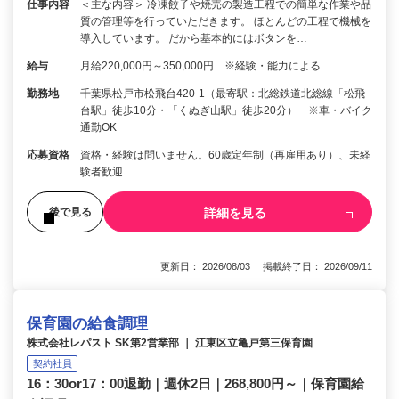
仕事内容
＜主な内容＞ 冷凍餃子や焼売の製造工程での簡単な作業や品
質の管理等を行っていただきます。 ほとんどの工程で機械を
導入しています。 だから基本的にはボタンを…
給与
月給220,000円～350,000円 ※経験・能力による
勤務地
千葉県松戸市松飛台420-1（最寄駅：北総鉄道北総線「松飛
台駅」徒歩10分・「くぬぎ山駅」徒歩20分） ※車・バイク
通勤OK
応募資格
資格・経験は問いません。60歳定年制（再雇用あり）、未経
験者歓迎
詳細を見る
後で見る
更新日： 2026/08/03 掲載終了日： 2026/09/11
保育園の給食調理
株式会社レパスト SK第2営業部 ｜ 江東区立亀戸第三保育園
契約社員
16：30or17：00退勤｜週休2日｜268,800円～｜保育園給