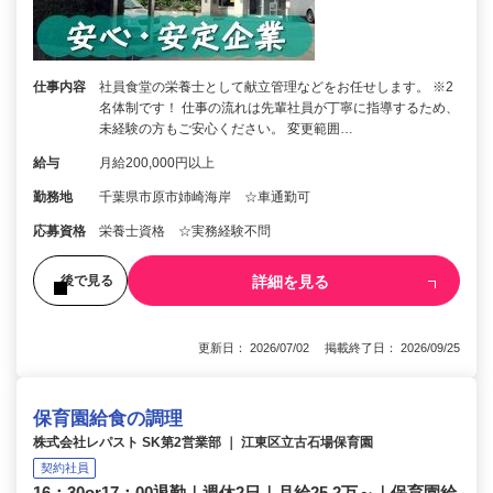
仕事内容
社員食堂の栄養士として献立管理などをお任せします。 ※2
名体制です！ 仕事の流れは先輩社員が丁寧に指導するため、
未経験の方もご安心ください。 変更範囲…
給与
月給200,000円以上
勤務地
千葉県市原市姉崎海岸 ☆車通勤可
応募資格
栄養士資格 ☆実務経験不問
詳細を見る
後で見る
更新日： 2026/07/02 掲載終了日： 2026/09/25
保育園給食の調理
株式会社レパスト SK第2営業部 ｜ 江東区立古石場保育園
契約社員
16：30or17：00退勤｜週休2日｜月給25.2万～｜保育園給