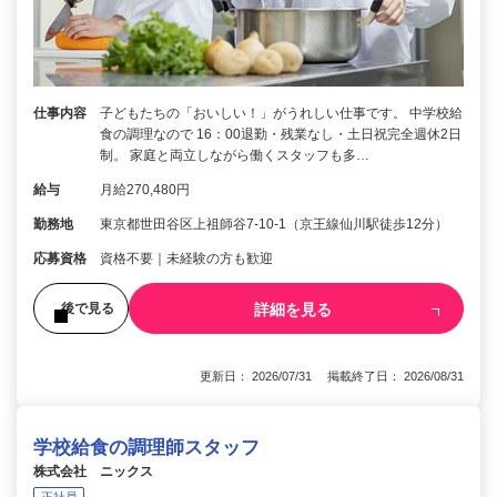
仕事内容
子どもたちの「おいしい！」がうれしい仕事です。 中学校給
食の調理なので 16：00退勤・残業なし・土日祝完全週休2日
制。 家庭と両立しながら働くスタッフも多…
給与
月給270,480円
勤務地
東京都世田谷区上祖師谷7-10-1（京王線仙川駅徒歩12分）
応募資格
資格不要｜未経験の方も歓迎
詳細を見る
後で見る
更新日： 2026/07/31 掲載終了日： 2026/08/31
学校給食の調理師スタッフ
株式会社 ニックス