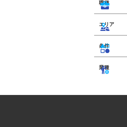
職種
エリア
条件
業種