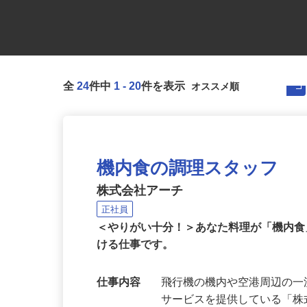
全
24
件中
1
-
20
件を表示
機内食の調理スタッフ
株式会社アーチ
正社員
＜やりがい十分！＞あなた料理が「機内
ける仕事です。
仕事内容
飛行機の機内や空港周辺の