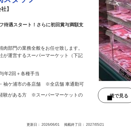
肉スタッフ
会社】
ーフ待遇スタート！さらに初回賞与満額支
る精肉部門の業務全般をお任せ致します。
会社が運営するスーパーマーケット（下記
…
＋賞与年2回＋各種手当
・袖ケ浦市の各店舗 ※全店舗 車通勤可
魚経験がある方 ※スーパーマーケットの
後で見
す