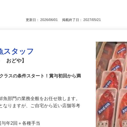
魚経験がある方 ※スーパーマーケットの
後で見
す
更新日： 2026/06/01 掲載終了日： 2027/05/21
魚スタッフ
ト おどや】
フクラスの条件スタート！賞与初回から満
る鮮魚部門の業務全般をお任せ致します。
象となりますが、ご自宅から近い店舗等考