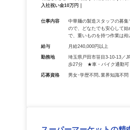
引越し代負担＆寮完備｜未経験歓迎｜力
入社祝い金10万円｜
仕事内容
中華麺の製造スタッフの募集
ので、どなたでも安心して始
で、重いものを持つ作業は
給与
月給240,000円以上
勤務地
埼玉県戸田市笹目3-10-13／
歩27分 ★車・バイク通勤
応募資格
男女･学歴不問､業界知識不