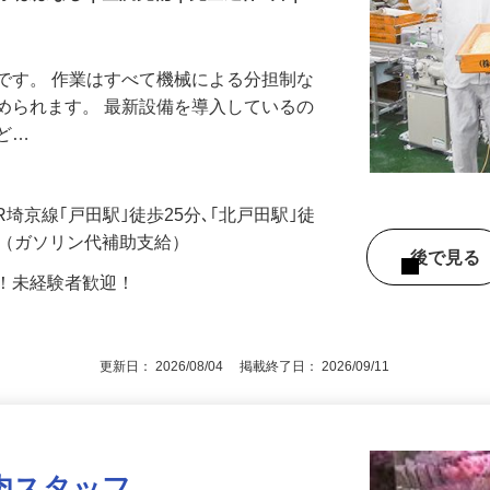
仕事ほぼなし｜空調完備｜完全週休2日｜
です。 作業はすべて機械による分担制な
められます。 最新設備を導入しているの
殆ど…
JR埼京線｢戸田駅｣徒歩25分､｢北戸田駅｣徒
可（ガソリン代補助支給）
後で見
問！未経験者歓迎！
更新日： 2026/08/04 掲載終了日： 2026/09/11