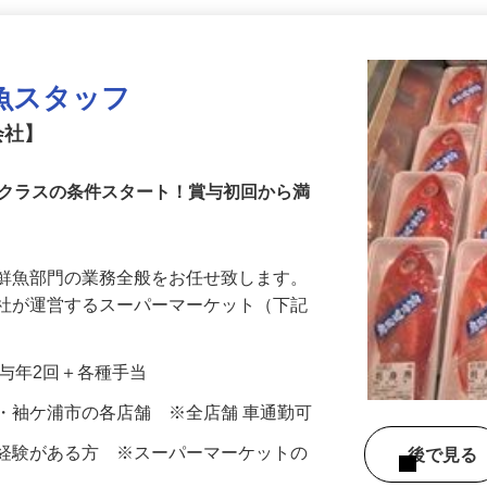
更新日： 2026/06/01 掲載終了日： 2027/05/21
魚スタッフ
会社】
フクラスの条件スタート！賞与初回から満
る鮮魚部門の業務全般をお任せ致します。
会社が運営するスーパーマーケット（下記
…
＋賞与年2回＋各種手当
・袖ケ浦市の各店舗 ※全店舗 車通勤可