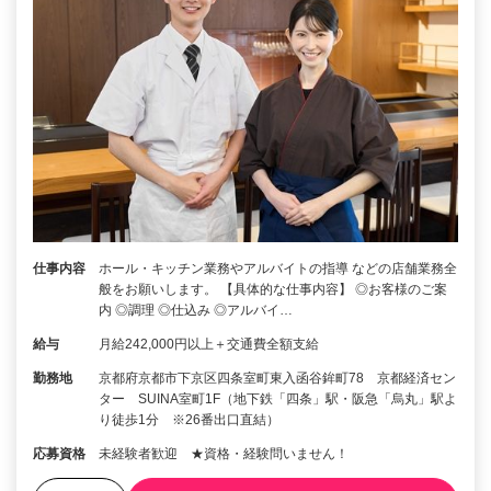
仕事内容
ホール・キッチン業務やアルバイトの指導 などの店舗業務全
般をお願いします。 【具体的な仕事内容】 ◎お客様のご案
内 ◎調理 ◎仕込み ◎アルバイ…
給与
月給242,000円以上＋交通費全額支給
勤務地
京都府京都市下京区四条室町東入函谷鉾町78 京都経済セン
ター SUINA室町1F（地下鉄「四条」駅・阪急「烏丸」駅よ
り徒歩1分 ※26番出口直結）
応募資格
未経験者歓迎 ★資格・経験問いません！