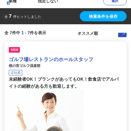
業種
指定しない
選択
7
検索条件を保存
全
件ヒットしました
7
1
-
7
全
件中
件を表示
NEW
ゴルフ場レストランのホールスタッフ
桜の宮ゴルフ倶楽部
正社員
未経験者OK！ブランクがあってもOK！飲食店でアルバ
イトの経験がある方も歓迎します。