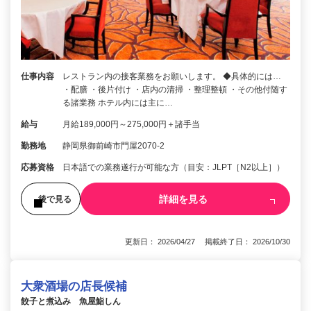
仕事内容
レストラン内の接客業務をお願いします。 ◆具体的には…
・配膳 ・後片付け ・店内の清掃 ・整理整頓 ・その他付随す
る諸業務 ホテル内には主に…
給与
月給189,000円～275,000円＋諸手当
勤務地
静岡県御前崎市門屋2070-2
応募資格
日本語での業務遂行が可能な方（目安：JLPT［N2以上］）
詳細を見る
後で見る
更新日： 2026/04/27 掲載終了日： 2026/10/30
大衆酒場の店長候補
餃子と煮込み 魚屋鮨しん