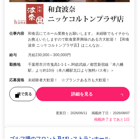
仕事内容
和食店にてホール業務をお願いします。 未経験でもイチから
お教えいたしますので飲食業界興味のある方大歓迎！ 【和食
波奈 ニッケコルトンプラザ店】はこんなお…
給与
月給230,000～300,000円
勤務地
千葉県市川市鬼高1-1-1＜JR総武線／都営新宿線「本八幡
駅」より約10分（本八幡駅北口より無料バス有）＞
応募資格
未経験者大歓迎！ ☆ブランクある方も大歓迎！
詳細を見る
後で見る
更新日： 2026/06/11 掲載終了日： 2026/08/07
掲載終了まであと1日
ゴルフ場のフロント及びレストランホール