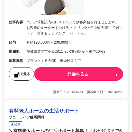
仕事内容
ゴルフ場施設内のレストランで接客業務をお任せします。 ・
お客様のオーダーを受ける ・ドリンクや料理の配膳、片付け
・テーブルセッティング ・パーティ…
給与
月給190,000円～230,000円
勤務地
茨城県笠間市小原2811（JR友部駅から車で10分）
応募資格
ブランクある方OK！未経験者も可
詳細を見る
後で見る
更新日： 2026/07/23 掲載終了日： 2026/09/25
有料老人ホームの生活サポート
サニーライフ練馬関町
正社員
＼有料老人ホームの生活サポート募集！／おかげさまで3