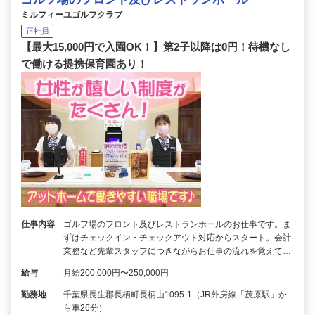
ミルフィーユゴルフクラブ
正社員
【最大15,000円で入園OK！】第2子以降は0円！待機なし
で働ける提携保育園あり！
仕事内容
ゴルフ場のフロント及びレストランホールのお仕事です。ま
ずはチェックイン・チェックアウト対応からスタート。会計
業務など先輩スタッフにつきながらお仕事の流れを覚えて…
給与
月給200,000円〜250,000円
勤務地
千葉県長生郡長柄町長柄山1095-1（JR外房線「茂原駅」か
ら車26分）