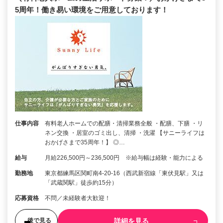
5周年！働き易い環境をご用意しております！
仕事内容
有料老人ホームでの配膳・清掃業務全般 ・配膳、下膳 ・リ
ネン交換 ・居室のゴミ出し、清掃 ・洗濯 【サニーライフは
おかげさまで35周年！】 ◎…
給与
月給226,500円～236,500円 ※給与幅は経験・能力による
勤務地
東京都練馬区関町南4-20-16（西武新宿線「東伏見駅」又は
「武蔵関駅」徒歩約15分）
応募資格
不問／未経験者大歓迎！
詳細を見る
後で見る