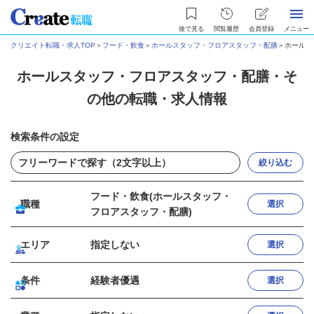
後で見る
閲覧履歴
会員登録
メニュー
クリエイト転職・求人TOP
＞
フード・飲食
＞
ホールスタッフ・フロアスタッフ・配膳
＞
ホールス
ホールスタッフ・フロアスタッフ・配膳・そ
の他の転職・求人情報
検索条件の設定
絞り込む
フード・飲食(ホールスタッフ・
職種
選択
フロアスタッフ・配膳)
エリア
指定しない
選択
条件
経験者優遇
選択