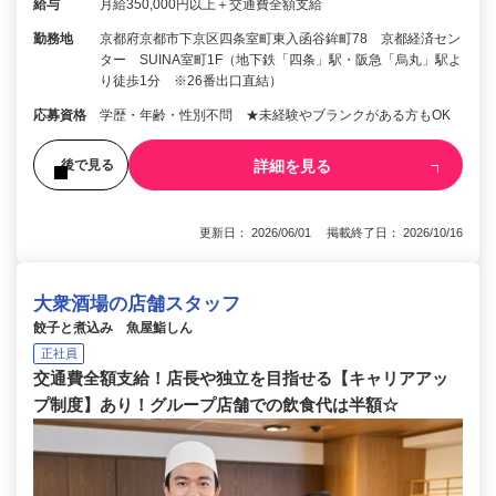
給与
月給350,000円以上＋交通費全額支給
勤務地
京都府京都市下京区四条室町東入函谷鉾町78 京都経済セン
ター SUINA室町1F（地下鉄「四条」駅・阪急「烏丸」駅よ
り徒歩1分 ※26番出口直結）
応募資格
学歴・年齢・性別不問 ★未経験やブランクがある方もOK
詳細を見る
後で見る
更新日： 2026/06/01 掲載終了日： 2026/10/16
大衆酒場の店舗スタッフ
餃子と煮込み 魚屋鮨しん
正社員
交通費全額支給！店長や独立を目指せる【キャリアアッ
プ制度】あり！グループ店舗での飲食代は半額☆