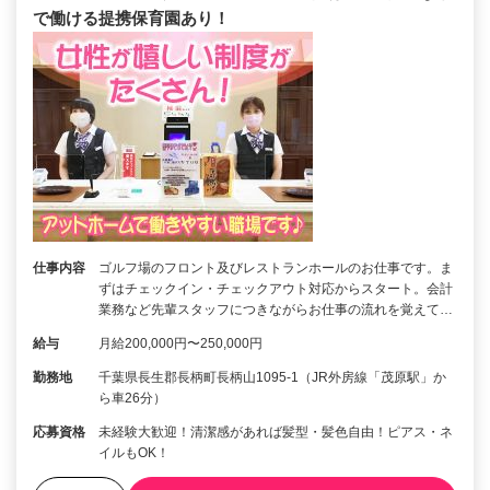
で働ける提携保育園あり！
仕事内容
ゴルフ場のフロント及びレストランホールのお仕事です。ま
ずはチェックイン・チェックアウト対応からスタート。会計
業務など先輩スタッフにつきながらお仕事の流れを覚えて…
給与
月給200,000円〜250,000円
勤務地
千葉県長生郡長柄町長柄山1095-1（JR外房線「茂原駅」か
ら車26分）
応募資格
未経験大歓迎！清潔感があれば髪型・髪色自由！ピアス・ネ
イルもOK！