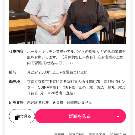
仕事内容
ホール・キッチン業務やアルバイトの指導 などの店舗業務全
般をお願いします。 【具体的な仕事内容】 ◎お客様のご案
内 ◎調理 ◎仕込み ◎アルバイ…
給与
月給242,000円以上＋交通費全額支給
勤務地
京都府京都市下京区四条室町東入函谷鉾町78 京都経済セン
ター SUINA室町1F（地下鉄「四条」駅・阪急「烏丸」駅よ
り徒歩1分 ※26番出口直結）
応募資格
未経験者歓迎 ★資格・経験問いません！
詳細を見る
後で見る
更新日： 2026/06/01 掲載終了日： 2026/10/16