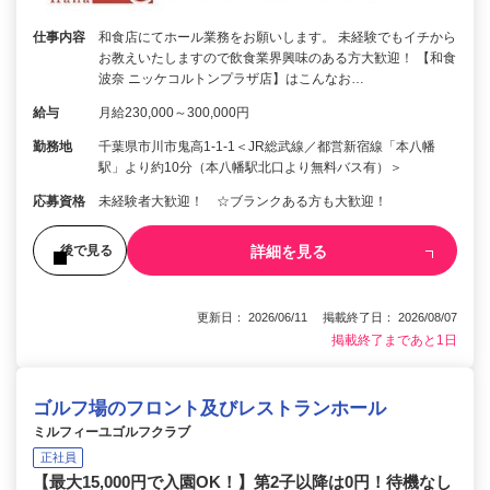
仕事内容
和食店にてホール業務をお願いします。 未経験でもイチから
お教えいたしますので飲食業界興味のある方大歓迎！ 【和食
波奈 ニッケコルトンプラザ店】はこんなお…
給与
月給230,000～300,000円
勤務地
千葉県市川市鬼高1-1-1＜JR総武線／都営新宿線「本八幡
駅」より約10分（本八幡駅北口より無料バス有）＞
応募資格
未経験者大歓迎！ ☆ブランクある方も大歓迎！
詳細を見る
後で見る
更新日： 2026/06/11 掲載終了日： 2026/08/07
掲載終了まであと1日
ゴルフ場のフロント及びレストランホール
ミルフィーユゴルフクラブ
正社員
【最大15,000円で入園OK！】第2子以降は0円！待機なし