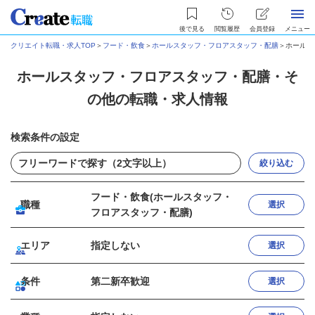
後で見る
閲覧履歴
会員登録
メニュー
クリエイト転職・求人TOP
＞
フード・飲食
＞
ホールスタッフ・フロアスタッフ・配膳
＞
ホールス
ホールスタッフ・フロアスタッフ・配膳・そ
の他の転職・求人情報
検索条件の設定
絞り込む
フード・飲食(ホールスタッフ・
職種
選択
フロアスタッフ・配膳)
エリア
指定しない
選択
条件
第二新卒歓迎
選択