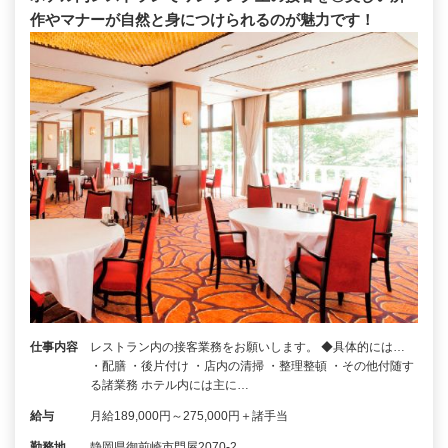
作やマナーが自然と身につけられるのが魅力です！
仕事内容
レストラン内の接客業務をお願いします。 ◆具体的には…
・配膳 ・後片付け ・店内の清掃 ・整理整頓 ・その他付随す
る諸業務 ホテル内には主に…
給与
月給189,000円～275,000円＋諸手当
勤務地
静岡県御前崎市門屋2070-2