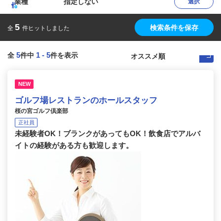
業種
指定しない
選択
5
検索条件を保存
全
件ヒットしました
5
1
-
5
全
件中
件を表示
NEW
ゴルフ場レストランのホールスタッフ
桜の宮ゴルフ倶楽部
正社員
未経験者OK！ブランクがあってもOK！飲食店でアルバ
イトの経験がある方も歓迎します。