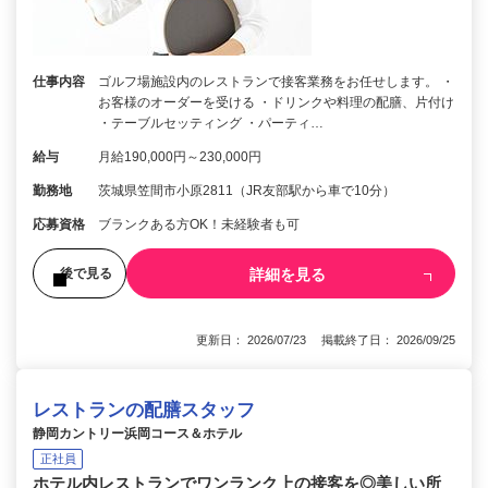
仕事内容
ゴルフ場施設内のレストランで接客業務をお任せします。 ・
お客様のオーダーを受ける ・ドリンクや料理の配膳、片付け
・テーブルセッティング ・パーティ…
給与
月給190,000円～230,000円
勤務地
茨城県笠間市小原2811（JR友部駅から車で10分）
応募資格
ブランクある方OK！未経験者も可
詳細を見る
後で見る
更新日： 2026/07/23 掲載終了日： 2026/09/25
レストランの配膳スタッフ
静岡カントリー浜岡コース＆ホテル
正社員
ホテル内レストランでワンランク上の接客を◎美しい所