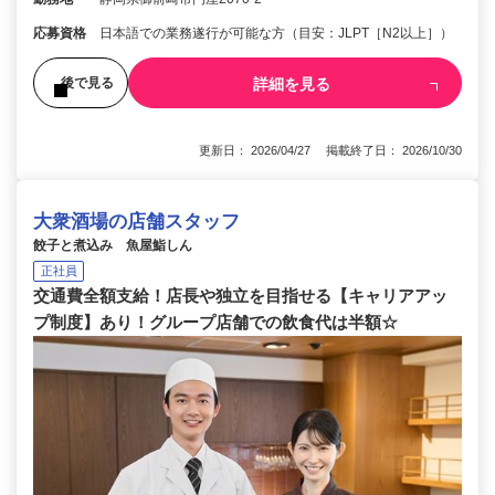
応募資格
日本語での業務遂行が可能な方（目安：JLPT［N2以上］）
詳細を見る
後で見る
更新日： 2026/04/27 掲載終了日： 2026/10/30
大衆酒場の店舗スタッフ
餃子と煮込み 魚屋鮨しん
正社員
交通費全額支給！店長や独立を目指せる【キャリアアッ
プ制度】あり！グループ店舗での飲食代は半額☆