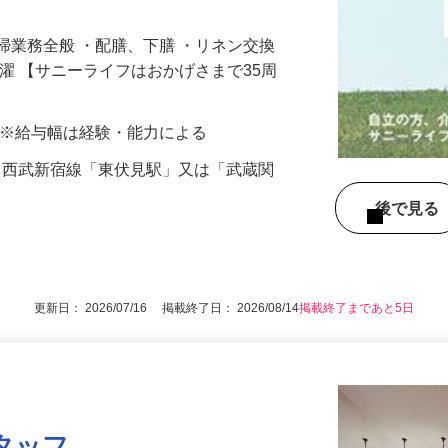
掃業務全般 ・配膳、下膳 ・リネン交換
洗濯 【サニーライフはおかげさまで35周
00円 ※給与幅は経験・能力による
16（西武新宿線「東伏見駅」又は「武蔵関
後で見
更新日： 2026/07/16 掲載終了日： 2026/08/14
掲載終了まであと5日