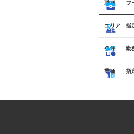
職種
フ
エリア
指
条件
勤
業種
指