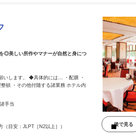
更新日： 2026/07/27 掲載終了日： 2027/02/12
フ
客を◎美しい所作やマナーが自然と身につ
願いします。 ◆具体的には… ・配膳 ・
理整頓 ・その他付随する諸業務 ホテル内
円＋諸手当