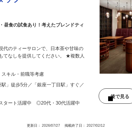
タッフ
茶・昼食の試食あり！考えたブレンドティ
る現代のティーサロンで、日本茶や甘味の
もてなしを提供してください。 ★複数人
…
経験・スキル・前職等考慮
「銀座駅」徒歩5分／「銀座一丁目駅」すぐ／
後で見
スタート活躍中 ◎20代・30代活躍中