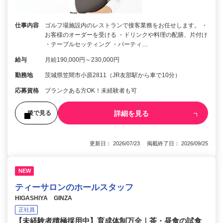
仕事内容
ゴルフ場施設内のレストランで接客業務をお任せします。 ・
お客様のオーダーを受ける ・ドリンクや料理の配膳、片付け
・テーブルセッティング ・パーティ…
給与
月給190,000円～230,000円
勤務地
茨城県笠間市小原2811（JR友部駅から車で10分）
応募資格
ブランクある方OK！未経験者も可
詳細を見る
後で見る
更新日： 2026/07/23 掲載終了日： 2026/09/25
NEW
ティーサロンのホールスタッフ
HIGASHIYA GINZA
正社員
【未経験者積極採用中】育成体制万全｜茶・昼食の試食