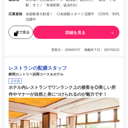
駅」すぐ／「有楽町駅」徒歩6分)
応募資格
未経験者大歓迎！ ◎未経験スタート活躍中 ◎20代・30代
活躍中
詳細を見る
後で見る
更新日： 2026/07/27 掲載終了日： 2027/02/12
レストランの配膳スタッフ
静岡カントリー浜岡コース＆ホテル
正社員
ホテル内レストランでワンランク上の接客を◎美しい所
作やマナーが自然と身につけられるのが魅力です！