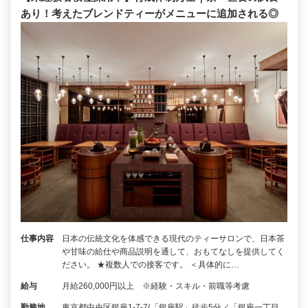
あり！考えたブレンドティーがメニューに追加される◎
仕事内容
日本の伝統文化を体感できる現代のティーサロンで、日本茶
や甘味の給仕や商品説明を通して、おもてなしを提供してく
ださい。 ★複数人での接客です。 ＜具体的に…
給与
月給260,000円以上 ※経験・スキル・前職等考慮
勤務地
東京都中央区銀座1-7-7(「銀座駅」徒歩5分／「銀座一丁目