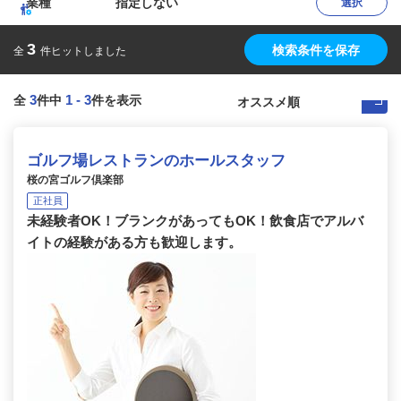
業種
指定しない
選択
3
検索条件を保存
全
件ヒットしました
3
1
-
3
全
件中
件を表示
ゴルフ場レストランのホールスタッフ
桜の宮ゴルフ倶楽部
正社員
未経験者OK！ブランクがあってもOK！飲食店でアルバ
イトの経験がある方も歓迎します。