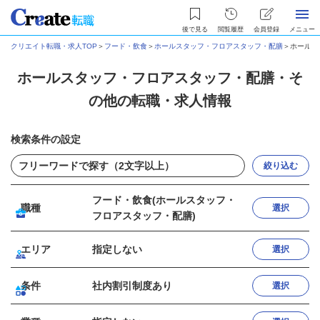
後で見る
閲覧履歴
会員登録
メニュー
クリエイト転職・求人TOP
＞
フード・飲食
＞
ホールスタッフ・フロアスタッフ・配膳
＞
ホールス
ホールスタッフ・フロアスタッフ・配膳・そ
の他の転職・求人情報
検索条件の設定
絞り込む
フード・飲食(ホールスタッフ・
職種
選択
フロアスタッフ・配膳)
エリア
指定しない
選択
条件
社内割引制度あり
選択