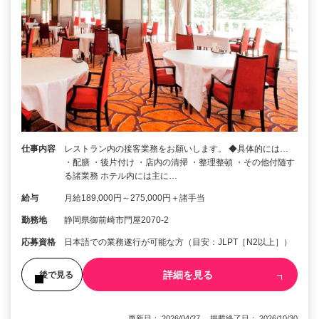
仕事内容
レストラン内の接客業務をお願いします。 ◆具体的には…
・配膳 ・後片付け ・店内の清掃 ・整理整頓 ・その他付随す
る諸業務 ホテル内には主に…
給与
月給189,000円～275,000円＋諸手当
勤務地
静岡県御前崎市門屋2070-2
応募資格
日本語での業務遂行が可能な方（目安：JLPT［N2以上］）
詳細を見る
後で見る
更新日： 2026/04/27 掲載終了日： 2026/10/30