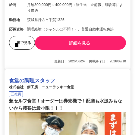
給与
月給300,000円～400,000円＋諸手当 ☆前職、経験等によ
り優遇
勤務地
茨城県行方市手賀1325
応募資格
調理経験（ジャンルは不問！）、普通自動車運転免許
詳細を見る
後で見る
更新日： 2026/06/24 掲載終了日： 2026/09/18
食堂の調理スタッフ
株式会社 餅工房 ニューラッキー食堂
正社員
超セルフ食堂！オーダーは券売機で！配膳も水汲みもな
いから接客は最小限！！！