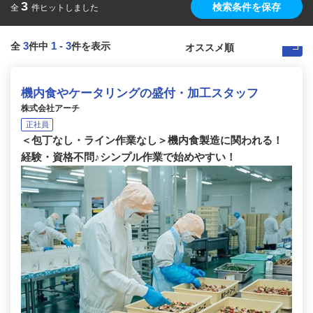
3
検索条件を保存
全
件ヒットしました
3
1
-
3
全
件中
件を表示
機内食やケータリングの盛付・加工スタッフ
株式会社アーチ
正社員
＜包丁なし・ライン作業なし＞機内食製造に関われる！
経験・資格不問♪シンプル作業で始めやすい！