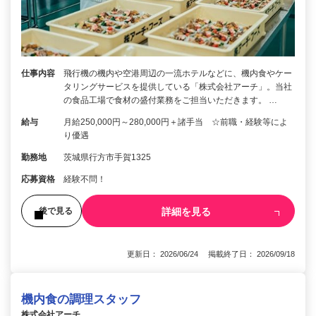
仕事内容
飛行機の機内や空港周辺の一流ホテルなどに、機内食やケー
タリングサービスを提供している「株式会社アーチ」。当社
の食品工場で食材の盛付業務をご担当いただきます。 …
給与
月給250,000円～280,000円＋諸手当 ☆前職・経験等によ
り優遇
勤務地
茨城県行方市手賀1325
応募資格
経験不問！
詳細を見る
後で見る
更新日： 2026/06/24 掲載終了日： 2026/09/18
機内食の調理スタッフ
株式会社アーチ