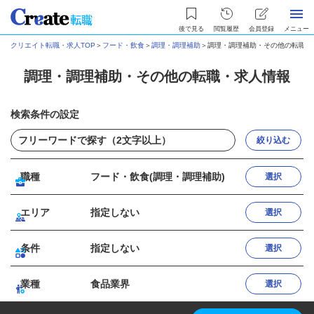
後で見る
閲覧履歴
会員登録
メニュー
クリエイト転職・求人TOP
＞
フード・飲食
＞
調理・調理補助
＞
調理・調理補助・その他の転職・
調理・調理補助・その他の転職・求人情報
検索条件の設定
絞り込む
職種
フード・飲食(調理・調理補助)
選択
エリア
指定しない
選択
条件
指定しない
選択
業種
食品業界
選択