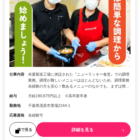
仕事内容
米菓製造工場に併設された『ニューラッキー食堂』での調理
業務。調理が難しいメニューはほとんどないため、調理業務
未経験の方も安心！数あるメニューのなかでも、まずは簡…
給与
月給190,675円以上 ※高卒新卒者
勤務地
千葉県茂原市萱場2244-1
応募資格
未経験可
詳細を見る
後で見る