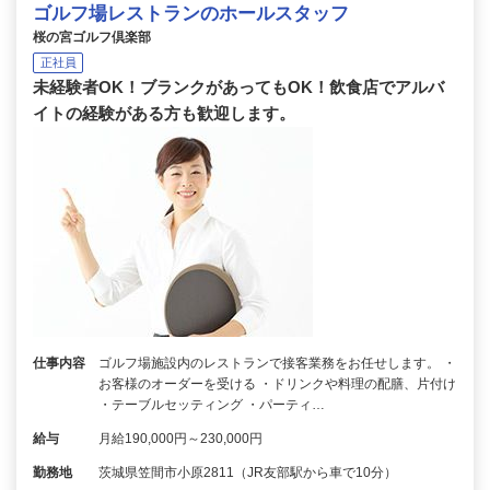
ゴルフ場レストランのホールスタッフ
桜の宮ゴルフ倶楽部
正社員
未経験者OK！ブランクがあってもOK！飲食店でアルバ
イトの経験がある方も歓迎します。
仕事内容
ゴルフ場施設内のレストランで接客業務をお任せします。 ・
お客様のオーダーを受ける ・ドリンクや料理の配膳、片付け
・テーブルセッティング ・パーティ…
給与
月給190,000円～230,000円
勤務地
茨城県笠間市小原2811（JR友部駅から車で10分）