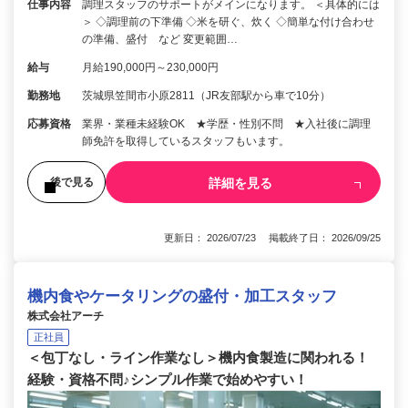
仕事内容
調理スタッフのサポートがメインになります。 ＜具体的には
＞ ◇調理前の下準備 ◇米を研ぐ、炊く ◇簡単な付け合わせ
の準備、盛付 など 変更範囲…
給与
月給190,000円～230,000円
勤務地
茨城県笠間市小原2811（JR友部駅から車で10分）
応募資格
業界・業種未経験OK ★学歴・性別不問 ★入社後に調理
師免許を取得しているスタッフもいます。
詳細を見る
後で見る
更新日： 2026/07/23 掲載終了日： 2026/09/25
機内食やケータリングの盛付・加工スタッフ
株式会社アーチ
正社員
＜包丁なし・ライン作業なし＞機内食製造に関われる！
経験・資格不問♪シンプル作業で始めやすい！