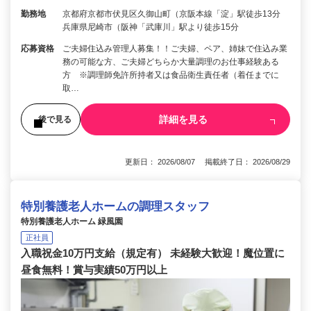
勤務地
京都府京都市伏見区久御山町（京阪本線「淀」駅徒歩13分
兵庫県尼崎市（阪神「武庫川」駅より徒歩15分
応募資格
ご夫婦住込み管理人募集！！ご夫婦、ペア、姉妹で住込み業
務の可能な方、ご夫婦どちらか大量調理のお仕事経験ある
方 ※調理師免許所持者又は食品衛生責任者（着任までに
取…
詳細を見る
後で見る
更新日： 2026/08/07 掲載終了日： 2026/08/29
特別養護老人ホームの調理スタッフ
特別養護老人ホーム 緑風園
正社員
入職祝金10万円支給（規定有） 未経験大歓迎！魔位置に
昼食無料！賞与実績50万円以上