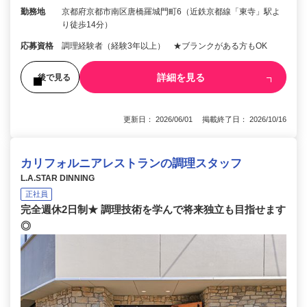
勤務地
京都府京都市南区唐橋羅城門町6（近鉄京都線「東寺」駅よ
り徒歩14分）
応募資格
調理経験者（経験3年以上） ★ブランクがある方もOK
詳細を見る
後で見る
更新日： 2026/06/01 掲載終了日： 2026/10/16
カリフォルニアレストランの調理スタッフ
L.A.STAR DINNING
正社員
完全週休2日制★ 調理技術を学んで将来独立も目指せます
◎