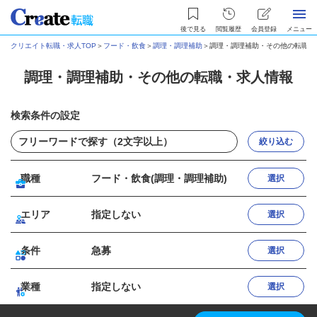
後で見る
閲覧履歴
会員登録
メニュー
クリエイト転職・求人TOP
＞
フード・飲食
＞
調理・調理補助
＞
調理・調理補助・その他の転職・
調理・調理補助・その他の転職・求人情報
検索条件の設定
絞り込む
職種
フード・飲食(調理・調理補助)
選択
エリア
指定しない
選択
条件
急募
選択
業種
指定しない
選択