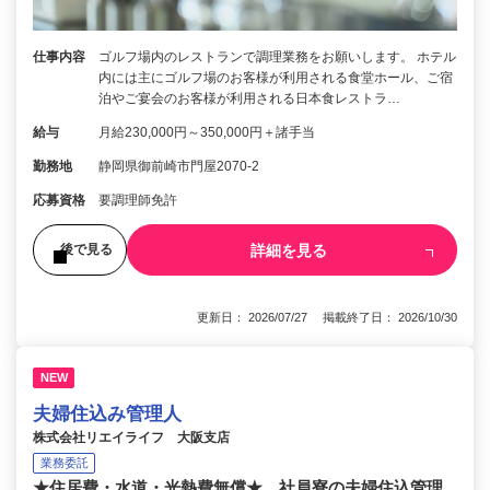
仕事内容
ゴルフ場内のレストランで調理業務をお願いします。 ホテル
内には主にゴルフ場のお客様が利用される食堂ホール、ご宿
泊やご宴会のお客様が利用される日本食レストラ…
給与
月給230,000円～350,000円＋諸手当
勤務地
静岡県御前崎市門屋2070-2
応募資格
要調理師免許
詳細を見る
後で見る
更新日： 2026/07/27 掲載終了日： 2026/10/30
NEW
夫婦住込み管理人
株式会社リエイライフ 大阪支店
業務委託
★住居費・水道・光熱費無償★ 社員寮の夫婦住込管理