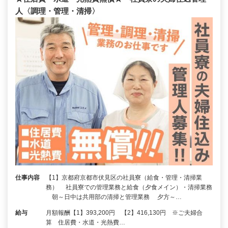
人〈調理・管理・清掃〉
仕事内容
【1】京都府京都市伏見区の社員寮（給食・管理・清掃業
務） 社員寮での管理業務と給食（夕食メイン）・清掃業務
朝～日中は共用部の清掃と管理業務 夕方～…
給与
月額報酬【1】393,200円 【2】416,130円 ※ご夫婦合
算 住居費・水道・光熱費…