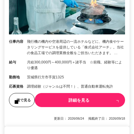
仕事内容
飛行機の機内や空港周辺の一流ホテルなどに、機内食やケー
タリングサービスを提供している「株式会社アーチ」。当社
の食品工場での調理業務全般をご担当いただきます。 …
給与
月給300,000円～400,000円＋諸手当 ☆前職、経験等によ
り優遇
勤務地
茨城県行方市手賀1325
応募資格
調理経験（ジャンルは不問！）、普通自動車運転免許
詳細を見る
後で見る
更新日： 2026/06/24 掲載終了日： 2026/09/18