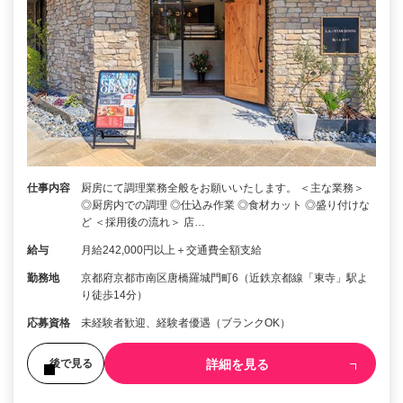
仕事内容
厨房にて調理業務全般をお願いいたします。 ＜主な業務＞
◎厨房内での調理 ◎仕込み作業 ◎食材カット ◎盛り付けな
ど ＜採用後の流れ＞ 店…
給与
月給242,000円以上＋交通費全額支給
勤務地
京都府京都市南区唐橋羅城門町6（近鉄京都線「東寺」駅よ
り徒歩14分）
応募資格
未経験者歓迎、経験者優遇（ブランクOK）
詳細を見る
後で見る