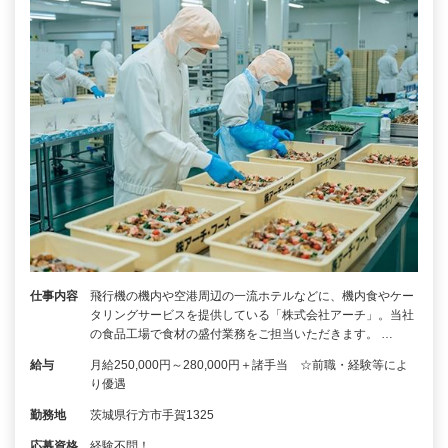
仕事内容
飛行機の機内や空港周辺の一流ホテルなどに、機内食やケー
タリングサービスを提供している「株式会社アーチ」。当社
の食品工場で食材の盛付業務をご担当いただきます。 …
給与
月給250,000円～280,000円＋諸手当 ☆前職・経験等によ
り優遇
勤務地
茨城県行方市手賀1325
応募資格
経験不問！