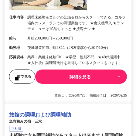
仕事内容
調理未経験＆ゴルフの知識ゼロからスタートできる、ゴルフ
場内のレストランでの調理業務です。 ★食洗機導入 ★ラン
チメニューは10品ちょっと ★接客ナシ ★…
給与
月給200,000円～250,000円
勤務地
茨城県笠間市小原2811（JR友部駅から車で10分）
応募資格
業界・業種未経験OK ★学歴・性別不問 ★40代活躍中
★入社後に調理師免許を取得しているスタッフもいます。
詳細を見る
後で見る
更新日： 2026/07/23 掲載終了日： 2026/09/25
旅館の調理および調理補助
魚彩和みの宿 三水
正社員
未経験の方も調理補助からスタート出来ます！調理経験