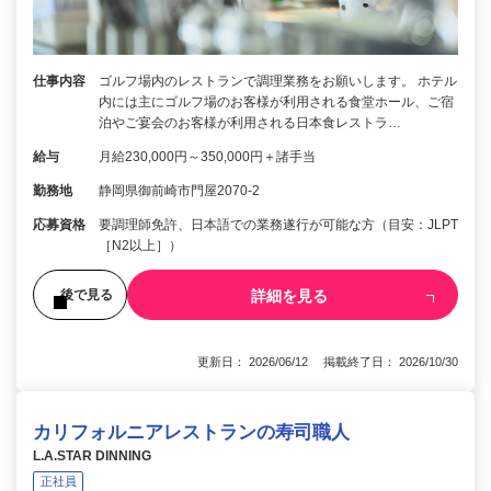
仕事内容
ゴルフ場内のレストランで調理業務をお願いします。 ホテル
内には主にゴルフ場のお客様が利用される食堂ホール、ご宿
泊やご宴会のお客様が利用される日本食レストラ…
給与
月給230,000円～350,000円＋諸手当
勤務地
静岡県御前崎市門屋2070-2
応募資格
要調理師免許、日本語での業務遂行が可能な方（目安：JLPT
［N2以上］）
詳細を見る
後で見る
更新日： 2026/06/12 掲載終了日： 2026/10/30
カリフォルニアレストランの寿司職人
L.A.STAR DINNING
正社員