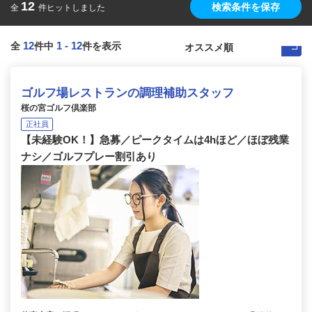
12
検索条件を保存
全
件ヒットしました
12
1
-
12
全
件中
件を表示
ゴルフ場レストランの調理補助スタッフ
桜の宮ゴルフ倶楽部
正社員
【未経験OK！】急募／ピークタイムは4hほど／ほぼ残業
ナシ／ゴルフプレー割引あり