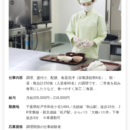
仕事内容
調理、盛付け、配膳、食器洗浄（栄養課総勢8名）。 朝・
昼・晩合計250食（入居者80名）の調理です。 〇常食を刻み
食等にしたりなど、食べやすく加工 〇食器…
給与
月給205,000円～218,000円
勤務地
千葉県松戸市和名ケ谷1484／北総線「秋山駅」徒歩15分、J
R常磐線・新京成線「松戸駅」からバス「大橋バス停」下車
徒歩3分 ※車通勤可
応募資格
調理関係の仕事経験者