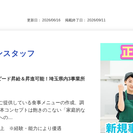
市広瀬
後で見
歓迎いたします
更新日： 2026/06/16 掲載終了日： 2026/09/11
ンスタッフ
ア
ピード昇給＆昇進可能！埼玉県内3事業所
でご提供している食事メニューの作成、調
基本コンセプトは飽きのこない「家庭的な