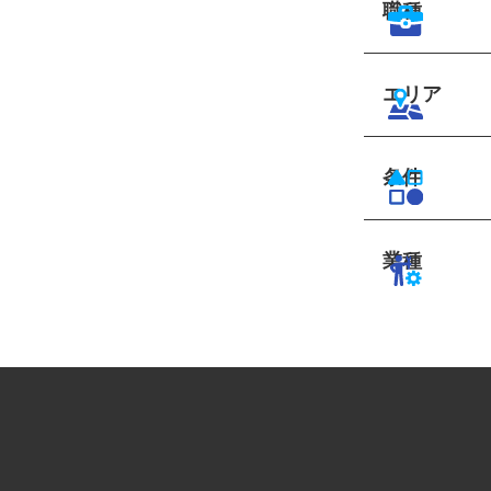
職種
エリア
条件
業種