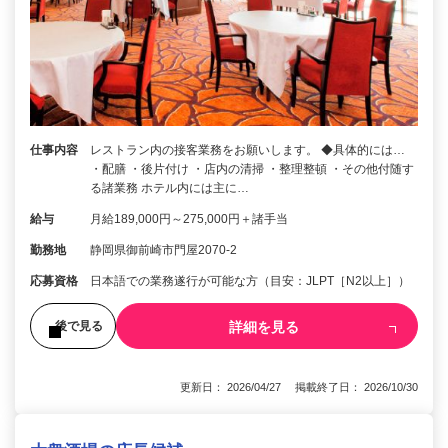
仕事内容
レストラン内の接客業務をお願いします。 ◆具体的には…
・配膳 ・後片付け ・店内の清掃 ・整理整頓 ・その他付随す
る諸業務 ホテル内には主に…
給与
月給189,000円～275,000円＋諸手当
勤務地
静岡県御前崎市門屋2070-2
応募資格
日本語での業務遂行が可能な方（目安：JLPT［N2以上］）
詳細を見る
後で見る
更新日： 2026/04/27 掲載終了日： 2026/10/30