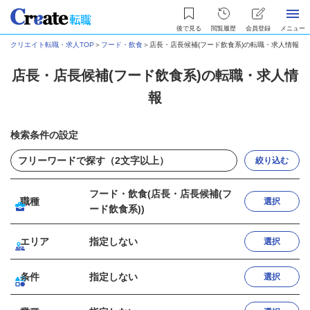
後で見る
閲覧履歴
会員登録
メニュー
クリエイト転職・求人TOP
＞
フード・飲食
＞
店長・店長候補(フード飲食系)の転職・求人情報
店長・店長候補(フード飲食系)の転職・求人情
報
検索条件の設定
絞り込む
フード・飲食(店長・店長候補(フ
職種
選択
ード飲食系))
エリア
指定しない
選択
条件
指定しない
選択