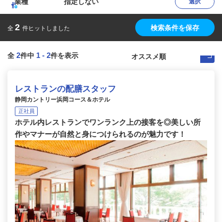
業種
指定しない
選択
2
検索条件を保存
全
件ヒットしました
2
1
-
2
全
件中
件を表示
レストランの配膳スタッフ
静岡カントリー浜岡コース＆ホテル
正社員
ホテル内レストランでワンランク上の接客を◎美しい所
作やマナーが自然と身につけられるのが魅力です！