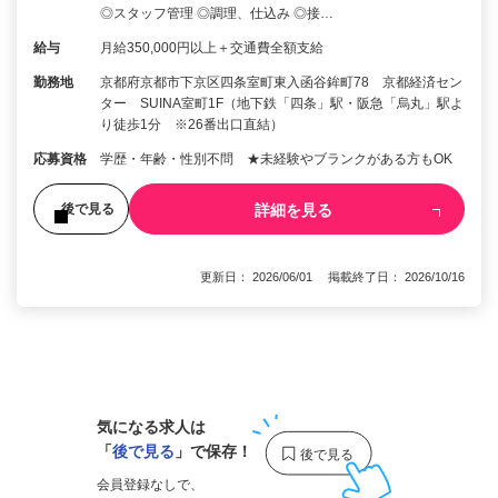
◎スタッフ管理 ◎調理、仕込み ◎接…
給与
月給350,000円以上＋交通費全額支給
勤務地
京都府京都市下京区四条室町東入函谷鉾町78 京都経済セン
ター SUINA室町1F（地下鉄「四条」駅・阪急「烏丸」駅よ
り徒歩1分 ※26番出口直結）
応募資格
学歴・年齢・性別不問 ★未経験やブランクがある方もOK
詳細を見る
後で見る
更新日： 2026/06/01 掲載終了日： 2026/10/16
1
気になる求人は
「
後で見る
」で保存！
会員登録なしで、