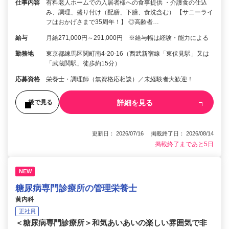
仕事内容
有料老人ホームでの入居者様への食事提供 ・介護食の仕込
み、調理、盛り付け（配膳、下膳、食洗含む） 【サニーライ
フはおかげさまで35周年！】 ◎高齢者…
給与
月給271,000円～291,000円 ※給与幅は経験・能力による
勤務地
東京都練馬区関町南4-20-16（西武新宿線「東伏見駅」又は
「武蔵関駅」徒歩約15分）
応募資格
栄養士・調理師（無資格応相談）／未経験者大歓迎！
詳細を見る
後で見る
更新日： 2026/07/16 掲載終了日： 2026/08/14
掲載終了まであと5日
NEW
糖尿病専門診療所の管理栄養士
黄内科
正社員
＜糖尿病専門診療所＞和気あいあいの楽しい雰囲気で非