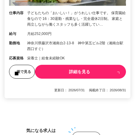
仕事内容
子どもたちの「おいしい！」がうれしい仕事です。 保育園給
食なので 16：30退勤・残業なし・完全週休2日制。 家庭と
両立しながら働くスタッフも多く活躍してい…
給与
月給252,000円
勤務地
神奈川県藤沢市湘南台2-13-8 神中第五ビル2階（湘南台駅
西口すぐ）
応募資格
栄養士｜給食未経験OK
詳細を見る
後で見る
更新日： 2026/07/31 掲載終了日： 2026/08/31
1
気になる求人は