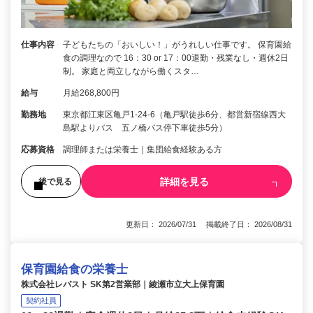
仕事内容
子どもたちの「おいしい！」がうれしい仕事です。 保育園給
食の調理なので 16：30 or 17：00退勤・残業なし・週休2日
制。 家庭と両立しながら働くスタ…
給与
月給268,800円
勤務地
東京都江東区亀戸1-24-6（亀戸駅徒歩6分、都営新宿線西大
島駅よりバス 五ノ橋バス停下車徒歩5分）
応募資格
調理師または栄養士｜集団給食経験ある方
詳細を見る
後で見る
更新日： 2026/07/31 掲載終了日： 2026/08/31
保育園給食の栄養士
株式会社レパスト SK第2営業部｜綾瀬市立大上保育園
契約社員