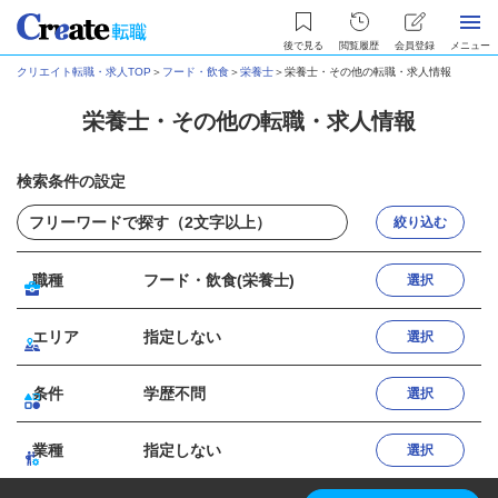
後で見る
閲覧履歴
会員登録
メニュー
クリエイト転職・求人TOP
＞
フード・飲食
＞
栄養士
＞
栄養士・その他の転職・求人情報
栄養士・その他の転職・求人情報
検索条件の設定
絞り込む
職種
フード・飲食(栄養士)
選択
エリア
指定しない
選択
条件
学歴不問
選択
業種
指定しない
選択