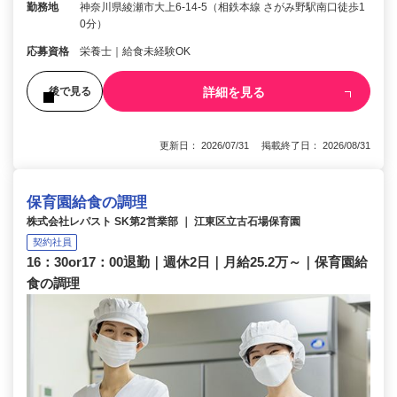
勤務地
神奈川県綾瀬市大上6-14-5（相鉄本線 さがみ野駅南口徒歩1
0分）
応募資格
栄養士｜給食未経験OK
詳細を見る
後で見る
更新日： 2026/07/31 掲載終了日： 2026/08/31
保育園給食の調理
株式会社レパスト SK第2営業部 ｜ 江東区立古石場保育園
契約社員
16：30or17：00退勤｜週休2日｜月給25.2万～｜保育園給
食の調理