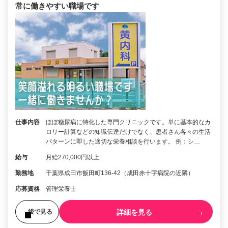
常に働きやすい職場です
仕事内容
ほぼ糖尿病に特化した専門クリニックです。単に基本的なカ
ロリー計算などの知識伝達だけでなく、患者さん各々の生活
パターンに即した適切な栄養相談を行います。 例：シ…
給与
月給270,000円以上
勤務地
千葉県成田市飯田町136-42（成田赤十字病院の近隣）
応募資格
管理栄養士
詳細を見る
後で見る