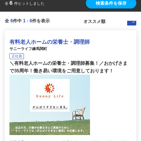
6
検索条件を保存
全
件ヒットしました
6
1
-
6
全
件中
件を表示
有料老人ホームの栄養士・調理師
サニーライフ練馬関町
正社員
＼有料老人ホームの栄養士・調理師募集！／おかげさま
で35周年！働き易い環境をご用意しております！