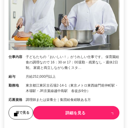
仕事内容
子どもたちの「おいしい！」がうれしい仕事です。 保育園給
食の調理なので 16：30 or 17：00退勤・残業なし・週休2日
制。 家庭と両立しながら働くスタ…
給与
月給252,000円以上
勤務地
東京都江東区古石場2-14-1（東京メトロ東西線門前仲町駅・
木場駅・JR京葉線越中島駅 各徒歩9分）
応募資格
調理師または栄養士｜集団給食経験ある方
詳細を見る
後で見る