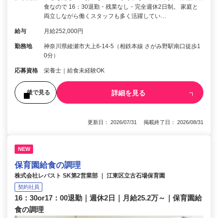
食なので 16：30退勤・残業なし・完全週休2日制。 家庭と
両立しながら働くスタッフも多く活躍してい…
給与
月給252,000円
勤務地
神奈川県綾瀬市大上6-14-5（相鉄本線 さがみ野駅南口徒歩1
0分）
応募資格
栄養士｜給食未経験OK
詳細を見る
後で見る
更新日： 2026/07/31 掲載終了日： 2026/08/31
NEW
保育園給食の調理
株式会社レパスト SK第2営業部 ｜ 江東区立古石場保育園
契約社員
16：30or17：00退勤｜週休2日｜月給25.2万～｜保育園給
食の調理