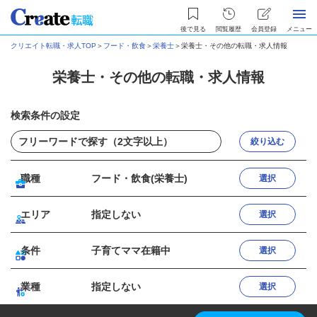
後で見る
閲覧履歴
会員登録
メニュー
クリエイト転職・求人TOP
＞
フード・飲食
＞
栄養士
＞
栄養士・その他の転職・求人情報
栄養士・その他の転職・求人情報
検索条件の設定
絞り込む
職種
フード・飲食(栄養士)
選択
エリア
指定しない
選択
条件
子育てママ在籍中
選択
業種
指定しない
選択