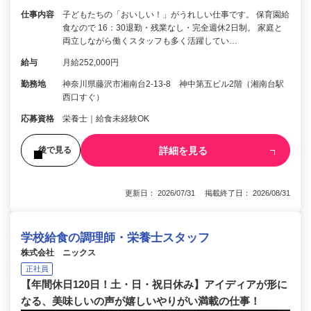
仕事内容
子どもたちの「おいしい！」がうれしい仕事です。 保育園給
食なので 16：30退勤・残業なし・完全週休2日制。 家庭と
両立しながら働くスタッフも多く活躍してい…
給与
月給252,000円
勤務地
神奈川県藤沢市湘南台2-13-8 神中第五ビル2階（湘南台駅
西口すぐ）
応募資格
栄養士｜給食未経験OK
詳細を見る
後で見る
更新日： 2026/07/31 掲載終了日： 2026/08/31
学校給食の調理師・栄養士スタッフ
株式会社 ニックス
正社員
【年間休日120日！土・日・祝日休み】アイディアが形に
なる、美味しいの声が嬉しいやりがい満載の仕事！