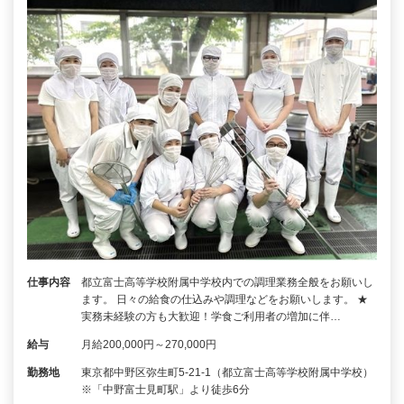
仕事内容
都立富士高等学校附属中学校内での調理業務全般をお願いし
ます。 日々の給食の仕込みや調理などをお願いします。 ★
実務未経験の方も大歓迎！学食ご利用者の増加に伴…
給与
月給200,000円～270,000円
勤務地
東京都中野区弥生町5-21-1（都立富士高等学校附属中学校）
※「中野富士見町駅」より徒歩6分