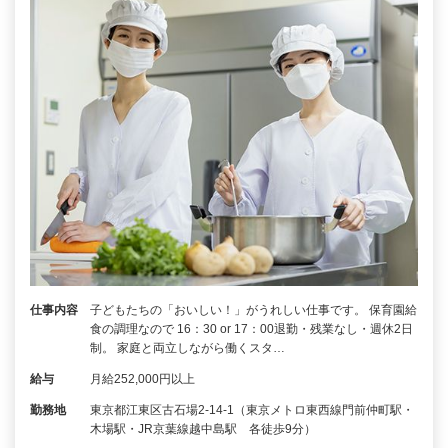
仕事内容
子どもたちの「おいしい！」がうれしい仕事です。 保育園給
食の調理なので 16：30 or 17：00退勤・残業なし・週休2日
制。 家庭と両立しながら働くスタ…
給与
月給252,000円以上
勤務地
東京都江東区古石場2-14-1（東京メトロ東西線門前仲町駅・
木場駅・JR京葉線越中島駅 各徒歩9分）