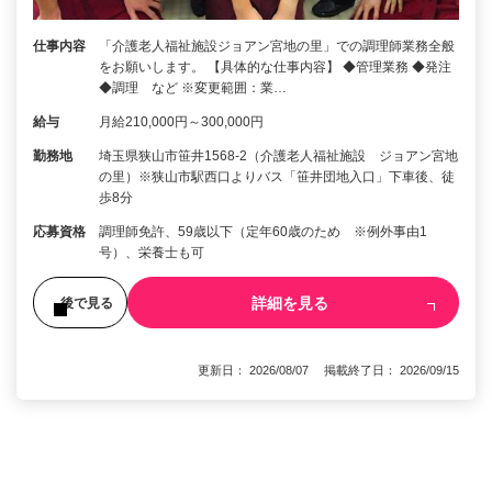
仕事内容
「介護老人福祉施設ジョアン宮地の里」での調理師業務全般
をお願いします。 【具体的な仕事内容】 ◆管理業務 ◆発注
◆調理 など ※変更範囲：業…
給与
月給210,000円～300,000円
勤務地
埼玉県狭山市笹井1568-2（介護老人福祉施設 ジョアン宮地
の里）※狭山市駅西口よりバス「笹井団地入口」下車後、徒
歩8分
応募資格
調理師免許、59歳以下（定年60歳のため ※例外事由1
号）、栄養士も可
詳細を見る
後で見る
更新日： 2026/08/07 掲載終了日： 2026/09/15
1