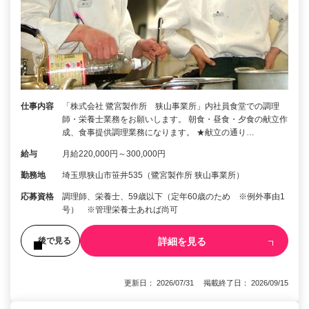
仕事内容
「株式会社 鷺宮製作所 狭山事業所」内社員食堂での調理
師・栄養士業務をお願いします。 朝食・昼食・夕食の献立作
成、食事提供調理業務になります。 ★献立の通り…
給与
月給220,000円～300,000円
勤務地
埼玉県狭山市笹井535（鷺宮製作所 狭山事業所）
応募資格
調理師、栄養士、59歳以下（定年60歳のため ※例外事由1
号） ※管理栄養士あれば尚可
詳細を見る
後で見る
更新日： 2026/07/31 掲載終了日： 2026/09/15