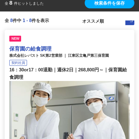
8
検索条件を保存
全
件ヒットしました
8
1
-
8
全
件中
件を表示
NEW
保育園の給食調理
株式会社レパスト SK第2営業部 ｜ 江東区立亀戸第三保育園
契約社員
16：30or17：00退勤｜週休2日｜268,800円～｜保育園給
食調理