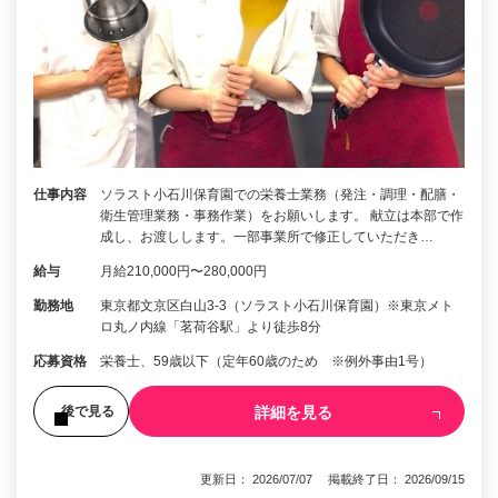
仕事内容
ソラスト小石川保育園での栄養士業務（発注・調理・配膳・
衛生管理業務・事務作業）をお願いします。 献立は本部で作
成し、お渡しします。一部事業所で修正していただき…
給与
月給210,000円〜280,000円
勤務地
東京都文京区白山3-3（ソラスト小石川保育園）※東京メト
ロ丸ノ内線「茗荷谷駅」より徒歩8分
応募資格
栄養士、59歳以下（定年60歳のため ※例外事由1号）
詳細を見る
後で見る
更新日： 2026/07/07 掲載終了日： 2026/09/15