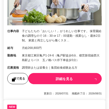
仕事内容
子どもたちの「おいしい！」がうれしい仕事です。 保育園給
食の調理なので 16：30 or 17：00退勤・残業なし・週休2日
制。 家庭と両立しながら働くスタ…
給与
月給268,800円
勤務地
東京都江東区亀戸1-24-6（亀戸駅徒歩6分、都営新宿線西大
島駅よりバス 五ノ橋バス停下車徒歩5分）
応募資格
調理師または栄養士｜集団給食経験ある方
詳細を見る
後で見る
更新日： 2026/07/31 掲載終了日： 2026/08/31
NEW