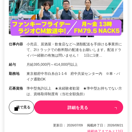
仕事内容
小売店、居酒屋・飲食店などへ酒類配送を手掛ける事業所に
て、2tトラックでの飲料類の配達をお願いします。配送ドラ
イバー経験の有無は問いません！ 1日に1便…
給与
月給395,000円～414,000円以上
勤務地
東京都府中市白糸台1-1-6 府中共栄センター内 ※車・バ
イク通勤OK
応募資格
準中型免許以上 ★未経験者歓迎 ★準中型お持ちでない方
は、資格取得制度有（当社全額負担）
詳細を見る
後で見る
更新日： 2026/07/09 掲載終了日： 2026/08/21
掲載終了まであと13日