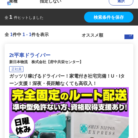
業種
指定しない
選択
1
検索条件を保存
全
件ヒットしました
1
1
-
1
全
件中
件を表示
2t平車ドライバー
新日本物流 株式会社【府中共栄センター】
正社員
ガッツリ稼げるドライバー！家電付き社宅完備！U・Iタ
ーン支援！深夜・長距離なくても高収入！