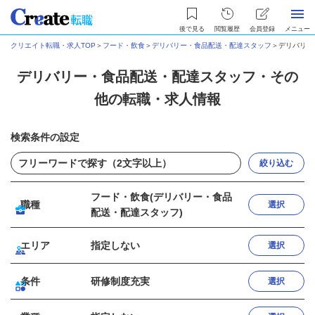
後で見る
閲覧履歴
会員登録
メニュー
クリエイト転職・求人TOP
＞
フード・飲食
＞
デリバリー・食品配送・配達スタッフ
＞
デリバリー
デリバリー・食品配送・配達スタッフ・その
他の転職・求人情報
検索条件の設定
絞り込む
フード・飲食(デリバリー・食品
職種
選択
配送・配達スタッフ)
エリア
指定しない
選択
条件
研修制度充実
選択