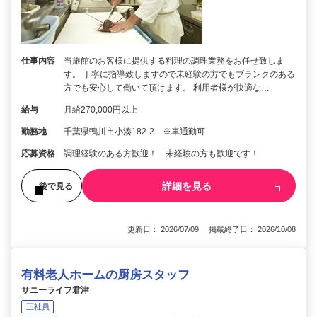
仕事内容
当旅館のお客様に提供する料理の調理業務をお任せ致しま
す。 丁寧に指導致しますので未経験の方でもブランクのある
方でも安心して働いて頂けます。 利用者様が快適な…
給与
月給270,000円以上
勤務地
千葉県鴨川市小湊182-2 ※車通勤可
応募資格
調理経験のある方歓迎！ 未経験の方も歓迎です！
詳細を見る
後で見る
更新日： 2026/07/09 掲載終了日： 2026/10/08
有料老人ホームの厨房スタッフ
サニーライフ君津
正社員