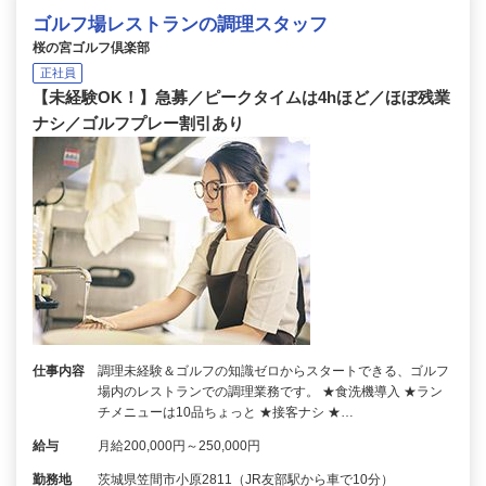
ゴルフ場レストランの調理スタッフ
桜の宮ゴルフ倶楽部
正社員
【未経験OK！】急募／ピークタイムは4hほど／ほぼ残業
ナシ／ゴルフプレー割引あり
仕事内容
調理未経験＆ゴルフの知識ゼロからスタートできる、ゴルフ
場内のレストランでの調理業務です。 ★食洗機導入 ★ラン
チメニューは10品ちょっと ★接客ナシ ★…
給与
月給200,000円～250,000円
勤務地
茨城県笠間市小原2811（JR友部駅から車で10分）