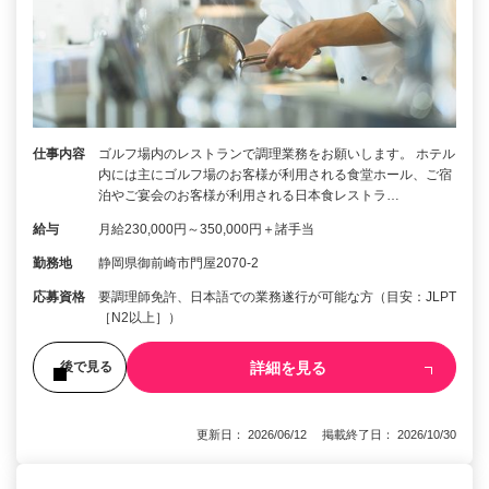
仕事内容
ゴルフ場内のレストランで調理業務をお願いします。 ホテル
内には主にゴルフ場のお客様が利用される食堂ホール、ご宿
泊やご宴会のお客様が利用される日本食レストラ…
給与
月給230,000円～350,000円＋諸手当
勤務地
静岡県御前崎市門屋2070-2
応募資格
要調理師免許、日本語での業務遂行が可能な方（目安：JLPT
［N2以上］）
詳細を見る
後で見る
更新日： 2026/06/12 掲載終了日： 2026/10/30