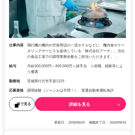
仕事内容
飛行機の機内や空港周辺の一流ホテルなどに、機内食やケー
タリングサービスを提供している「株式会社アーチ」。当社
の食品工場での調理業務全般をご担当いただきます。 …
給与
月給300,000円～400,000円＋諸手当 ☆前職、経験等によ
り優遇
勤務地
茨城県行方市手賀1325
応募資格
調理経験（ジャンルは不問！）、普通自動車運転免許
詳細を見る
後で見る
更新日： 2026/06/24 掲載終了日： 2026/09/18