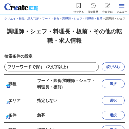
後で見る
閲覧履歴
会員登録
メニュー
クリエイト転職・求人TOP
＞
フード・飲食
＞
調理師・シェフ・料理長・板前
＞
調理師・シェフ・
調理師・シェフ・料理長・板前・その他の転
職・求人情報
検索条件の設定
絞り込む
フード・飲食(調理師・シェフ・
職種
選択
料理長・板前)
エリア
指定しない
選択
条件
急募
選択