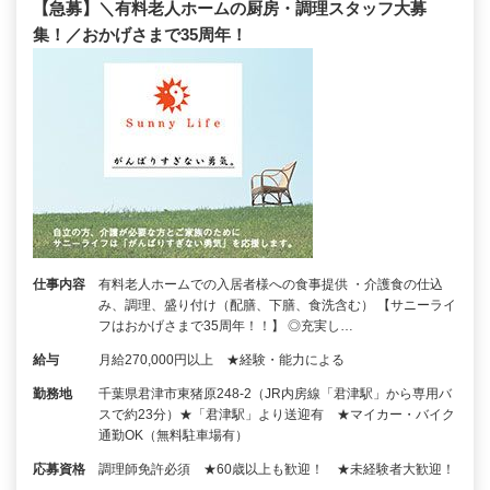
【急募】＼有料老人ホームの厨房・調理スタッフ大募
集！／おかげさまで35周年！
仕事内容
有料老人ホームでの入居者様への食事提供 ・介護食の仕込
み、調理、盛り付け（配膳、下膳、食洗含む） 【サニーライ
フはおかげさまで35周年！！】 ◎充実し…
給与
月給270,000円以上 ★経験・能力による
勤務地
千葉県君津市東猪原248-2（JR内房線「君津駅」から専用バ
スで約23分）★「君津駅」より送迎有 ★マイカー・バイク
通勤OK（無料駐車場有）
応募資格
調理師免許必須 ★60歳以上も歓迎！ ★未経験者大歓迎！