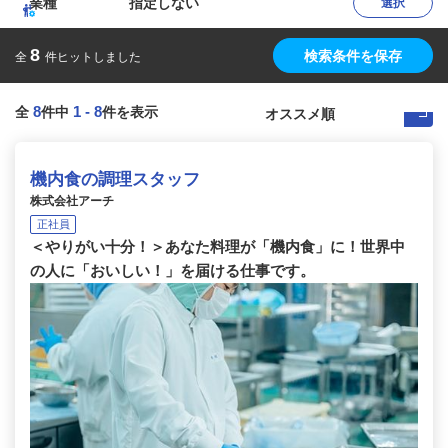
業種
指定しない
選択
8
検索条件を保存
全
件ヒットしました
8
1
-
8
全
件中
件を表示
機内食の調理スタッフ
株式会社アーチ
正社員
＜やりがい十分！＞あなた料理が「機内食」に！世界中
の人に「おいしい！」を届ける仕事です。