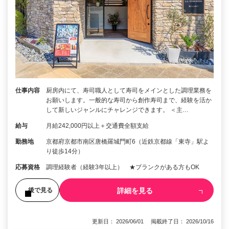
仕事内容
厨房内にて、寿司職人として寿司をメインとした調理業務を
お願いします。一般的な寿司から創作寿司まで、経験を活か
して新しいジャンルにチャレンジできます。 ＜主…
給与
月給242,000円以上＋交通費全額支給
勤務地
京都府京都市南区唐橋羅城門町6（近鉄京都線「東寺」駅よ
り徒歩14分）
応募資格
調理経験者（経験3年以上） ★ブランクがある方もOK
詳細を見る
後で見る
更新日： 2026/06/01 掲載終了日： 2026/10/16