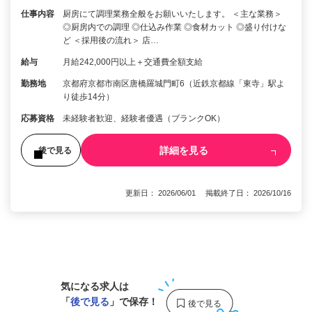
仕事内容
厨房にて調理業務全般をお願いいたします。 ＜主な業務＞
◎厨房内での調理 ◎仕込み作業 ◎食材カット ◎盛り付けな
ど ＜採用後の流れ＞ 店…
給与
月給242,000円以上＋交通費全額支給
勤務地
京都府京都市南区唐橋羅城門町6（近鉄京都線「東寺」駅よ
り徒歩14分）
応募資格
未経験者歓迎、経験者優遇（ブランクOK）
詳細を見る
後で見る
更新日： 2026/06/01 掲載終了日： 2026/10/16
1
気になる求人は
「
後で見る
」で保存！