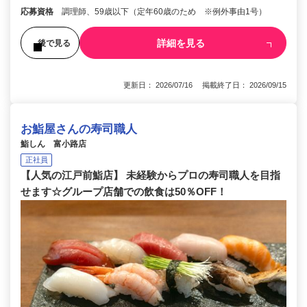
応募資格
調理師、59歳以下（定年60歳のため ※例外事由1号）
詳細を見る
後で見る
更新日： 2026/07/16 掲載終了日： 2026/09/15
お鮨屋さんの寿司職人
鮨しん 富小路店
正社員
【人気の江戸前鮨店】 未経験からプロの寿司職人を目指
せます☆グループ店舗での飲食は50％OFF！