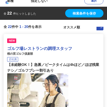
業種
指定しない
選択
22
検索条件を保存
全
件ヒットしました
22
1
-
20
全
件中
件を表示
NEW
ゴルフ場レストランの調理スタッフ
桜の宮ゴルフ倶楽部
正社員
【未経験OK！】急募／ピークタイムは4hほど／ほぼ残業
ナシ／ゴルフプレー割引あり