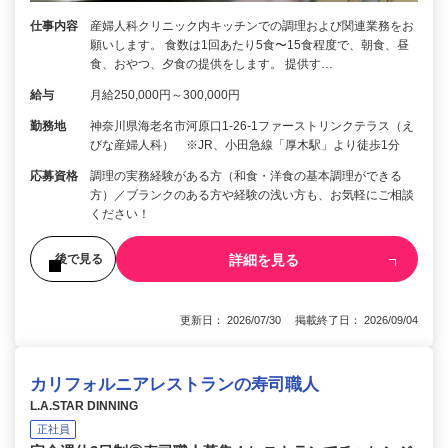
仕事内容
産婦人科クリニック内キッチンでの調理および関連業務をお
願いします。 食数は1回あたり5食〜15食程度で、朝食、昼
食、おやつ、夕食の提供をします。 提供す…
給与
月給250,000円～300,000円
勤務地
神奈川県海老名市河原口1-26-1ファーストリンクテラス（え
びな産婦人科） ※JR、小田急線「厚木駅」より徒歩1分
応募資格
調理の実務経験がある方（和食・洋食の基本調理ができる
方）／ブランクのある方や経験の浅い方も、お気軽にご相談
ください！
詳細を見る
後で見る
更新日： 2026/07/30 掲載終了日： 2026/09/04
カリフォルニアレストランの寿司職人
L.A.STAR DINNING
正社員