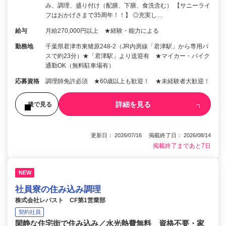
み、調理、盛り付け（配膳、下膳、食洗含む） 【サニーライ
フはおかげさまで35周年！！】 ◎充実し…
給与
月給270,000円以上 ★経験・能力による
勤務地
千葉県君津市東猪原248-2（JR内房線「君津駅」から専用バ
スで約23分）★「君津駅」より送迎有 ★マイカー・バイク
通勤OK（無料駐車場有）
応募資格
調理師免許必須 ★60歳以上も歓迎！ ★未経験者大歓迎！
詳細を見る
後で見る
更新日： 2026/07/16 掲載終了日： 2026/08/14
掲載終了まであと7日
NEW
社員寮の住み込み調理
株式会社レパスト CF第1営業部
契約社員
閑静な住宅街で住み込み／水光熱費無料 資格不要・家