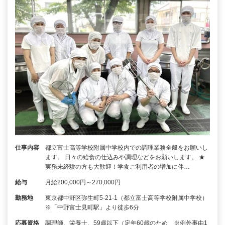
仕事内容
都立富士高等学校附属中学校内での調理業務全般をお願いし
ます。 日々の給食の仕込みや調理などをお願いします。 ★
実務未経験の方も大歓迎！学食ご利用者の増加に伴…
給与
月給200,000円～270,000円
勤務地
東京都中野区弥生町5-21-1（都立富士高等学校附属中学校）
※「中野富士見町駅」より徒歩6分
応募資格
調理師、栄養士、59歳以下（定年60歳のため ※例外事由1