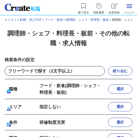
後で見る
閲覧履歴
会員登録
メニュー
クリエイト転職・求人TOP
＞
フード・飲食
＞
調理師・シェフ・料理長・板前
＞
調理師・シェフ・
調理師・シェフ・料理長・板前・その他の転
職・求人情報
検索条件の設定
絞り込む
フード・飲食(調理師・シェフ・
職種
選択
料理長・板前)
エリア
指定しない
選択
条件
研修制度充実
選択