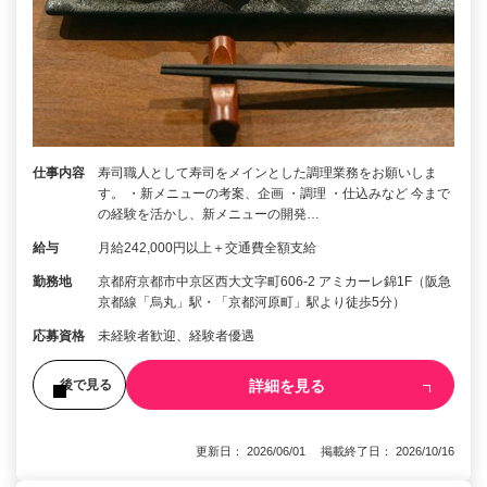
仕事内容
寿司職人として寿司をメインとした調理業務をお願いしま
す。 ・新メニューの考案、企画 ・調理 ・仕込みなど 今まで
の経験を活かし、新メニューの開発…
給与
月給242,000円以上＋交通費全額支給
勤務地
京都府京都市中京区西大文字町606-2 アミカーレ錦1F（阪急
京都線「烏丸」駅・「京都河原町」駅より徒歩5分）
応募資格
未経験者歓迎、経験者優遇
詳細を見る
後で見る
更新日： 2026/06/01 掲載終了日： 2026/10/16