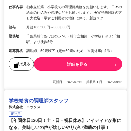
仕事内容
柏市立柏第一小学校での調理師業務をお願いします。 日々の
給食の仕込みや調理などをお願いします。 ★実務未経験の方
も大歓迎！学食ご利用者の増加に伴う、新規スタ…
給与
月給186,500円～300,000円
勤務地
千葉県柏市あけぼの1-7-6（柏市立柏第一小学校）※JR「柏
駅」より徒歩5分
応募資格
調理師、59歳以下（定年60歳のため ※例外事由1号）
詳細を見る
後で見る
更新日： 2026/07/16 掲載終了日： 2026/09/15
学校給食の調理師スタッフ
株式会社 ニックス
正社員
【年間休日120日！土・日・祝日休み】アイディアが形に
なる、美味しいの声が嬉しいやりがい満載の仕事！