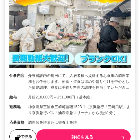
仕事内容
介護施設内の厨房にて、入居者様へ提供するお食事の調理業
務をお任せします。朝食・夕食は温めや盛り付けを中心とし
た簡易調理、昼食は手作り料理の調理を担当していただき…
給与
月給210,000円～251,000円（基本給）
勤務地
神奈川県三浦市三崎町諸磯1523-1（京浜急行「三崎口駅」よ
り京浜急行バス「油壺京急マリーナ」から徒歩1分 ）
応募資格
調理師免許または栄養士免許
詳細を見る
後で見る