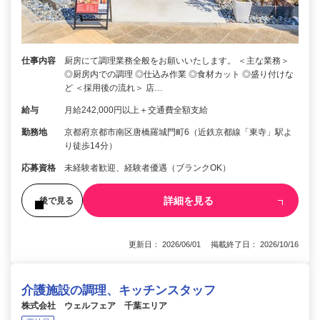
仕事内容
厨房にて調理業務全般をお願いいたします。 ＜主な業務＞
◎厨房内での調理 ◎仕込み作業 ◎食材カット ◎盛り付けな
ど ＜採用後の流れ＞ 店…
給与
月給242,000円以上＋交通費全額支給
勤務地
京都府京都市南区唐橋羅城門町6（近鉄京都線「東寺」駅よ
り徒歩14分）
応募資格
未経験者歓迎、経験者優遇（ブランクOK）
詳細を見る
後で見る
更新日： 2026/06/01 掲載終了日： 2026/10/16
介護施設の調理、キッチンスタッフ
株式会社 ウェルフェア 千葉エリア