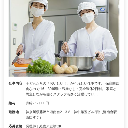
仕事内容
子どもたちの「おいしい！」がうれしい仕事です。 保育園給
食なので 16：30退勤・残業なし・完全週休2日制。 家庭と
両立しながら働くスタッフも多く活躍してい…
給与
月給252,000円
勤務地
神奈川県藤沢市湘南台2-13-8 神中第五ビル2階（湘南台駅
西口すぐ）
応募資格
調理師｜給食未経験OK