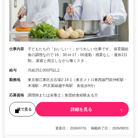
仕事内容
子どもたちの「おいしい！」がうれしい仕事です。 保育園給
食の調理なので 16：30 or 17：00退勤・残業なし・週休2日
制。 家庭と両立しながら働くスタ…
給与
月給252,000円以上
勤務地
東京都江東区古石場2-14-1（東京メトロ東西線門前仲町駅・
木場駅・JR京葉線越中島駅 各徒歩9分）
応募資格
調理師または栄養士｜集団給食経験ある方
詳細を見る
後で見る
更新日： 2026/07/31 掲載終了日： 2026/08/31