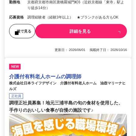
勤務地
京都府京都市南区唐橋羅城門町6（近鉄京都線「東寺」駅よ
り徒歩14分）
応募資格
調理経験者（経験3年以上） ★ブランクがある方もOK
詳細を見る
後で見る
更新日： 2026/06/01 掲載終了日： 2026/10/16
NEW
介護付有料老人ホームの調理師
株式会社日本ライフデザイン 介護付有料老人ホーム 油壺マリーナヒ
ルズ
正社員
調理正社員募集！地元三浦半島の旬の食材を使用した、
手作りのおいしい食事が自慢の施設です♪