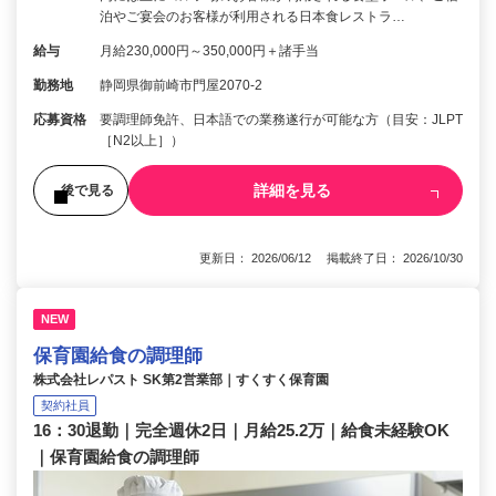
泊やご宴会のお客様が利用される日本食レストラ…
給与
月給230,000円～350,000円＋諸手当
勤務地
静岡県御前崎市門屋2070-2
応募資格
要調理師免許、日本語での業務遂行が可能な方（目安：JLPT
［N2以上］）
詳細を見る
後で見る
更新日： 2026/06/12 掲載終了日： 2026/10/30
NEW
保育園給食の調理師
株式会社レパスト SK第2営業部｜すくすく保育園
契約社員
16：30退勤｜完全週休2日｜月給25.2万｜給食未経験OK
｜保育園給食の調理師