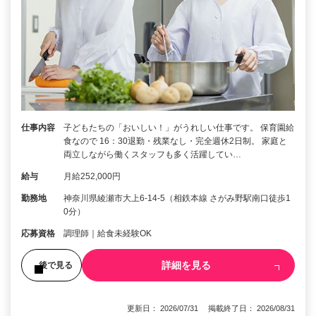
仕事内容
子どもたちの「おいしい！」がうれしい仕事です。 保育園給
食なので 16：30退勤・残業なし・完全週休2日制。 家庭と
両立しながら働くスタッフも多く活躍してい…
給与
月給252,000円
勤務地
神奈川県綾瀬市大上6-14-5（相鉄本線 さがみ野駅南口徒歩1
0分）
応募資格
調理師｜給食未経験OK
詳細を見る
後で見る
更新日： 2026/07/31 掲載終了日： 2026/08/31