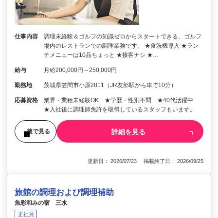
仕事内容
調理未経験＆ゴルフの知識ゼロからスタートできる、ゴルフ
場内のレストランでの調理業務です。 ★食洗機導入 ★ラン
チメニューは10品ちょっと ★接客ナシ ★…
給与
月給200,000円～250,000円
勤務地
茨城県笠間市小原2811（JR友部駅から車で10分）
応募資格
業界・業種未経験OK ★学歴・性別不問 ★40代活躍中
★入社後に調理師免許を取得しているスタッフもいます。
詳細を見る
後で見る
更新日： 2026/07/23 掲載終了日： 2026/09/25
旅館の調理および調理補助
魚彩和みの宿 三水
正社員