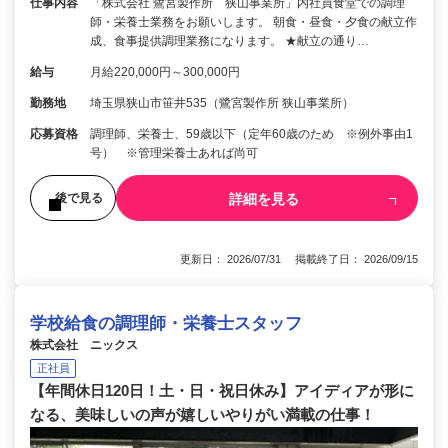
仕事内容
「株式会社 鷺宮製作所 狭山事業所」内社員食堂での調理
師・栄養士業務をお願いします。 朝食・昼食・夕食の献立作
成、食事提供調理業務になります。 ★献立の通り…
給与
月給220,000円～300,000円
勤務地
埼玉県狭山市笹井535（鷺宮製作所 狭山事業所）
応募資格
調理師、栄養士、59歳以下（定年60歳のため ※例外事由1
号） ※管理栄養士あれば尚可
詳細を見る
後で見る
更新日： 2026/07/31 掲載終了日： 2026/09/15
学校給食の調理師・栄養士スタッフ
株式会社 ニックス
正社員
【年間休日120日！土・日・祝日休み】アイディアが形に
なる、美味しいの声が嬉しいやりがい満載の仕事！