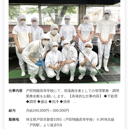
仕事内容
戸田翔陽高等学校にて、現場責任者としての管理業務・調理
業務全般をお願いします。 【具体的な仕事内容】 ◆下処理
◆調理 ◆盛込 ◆洗浄 ◆清掃 …
給与
月給240,000円～300,000円
勤務地
埼玉県戸田市新曽1093（戸田翔陽高等学校）※JR埼京線
「戸田駅」より徒歩5分