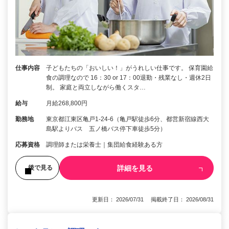
仕事内容
子どもたちの「おいしい！」がうれしい仕事です。 保育園給
食の調理なので 16：30 or 17：00退勤・残業なし・週休2日
制。 家庭と両立しながら働くスタ…
給与
月給268,800円
勤務地
東京都江東区亀戸1-24-6（亀戸駅徒歩6分、都営新宿線西大
島駅よりバス 五ノ橋バス停下車徒歩5分）
応募資格
調理師または栄養士｜集団給食経験ある方
詳細を見る
後で見る
更新日： 2026/07/31 掲載終了日： 2026/08/31