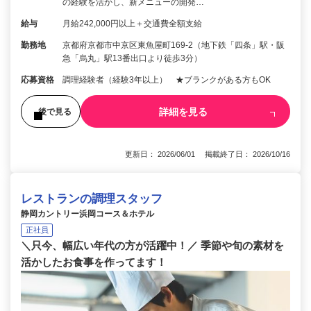
の経験を活かし、新メニューの開発…
給与
月給242,000円以上＋交通費全額支給
勤務地
京都府京都市中京区東魚屋町169-2（地下鉄「四条」駅・阪
急「烏丸」駅13番出口より徒歩3分）
応募資格
調理経験者（経験3年以上） ★ブランクがある方もOK
詳細を見る
後で見る
更新日： 2026/06/01 掲載終了日： 2026/10/16
レストランの調理スタッフ
静岡カントリー浜岡コース＆ホテル
正社員
＼只今、幅広い年代の方が活躍中！／ 季節や旬の素材を
活かしたお食事を作ってます！