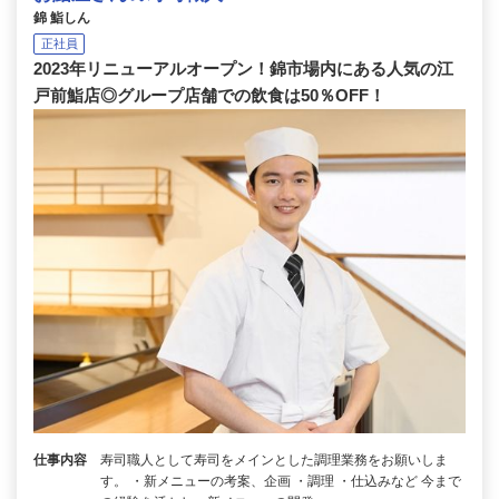
錦 鮨しん
正社員
2023年リニューアルオープン！錦市場内にある人気の江
戸前鮨店◎グループ店舗での飲食は50％OFF！
仕事内容
寿司職人として寿司をメインとした調理業務をお願いしま
す。 ・新メニューの考案、企画 ・調理 ・仕込みなど 今まで