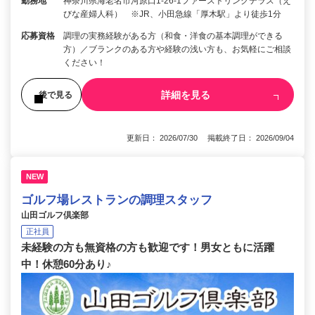
勤務地
神奈川県海老名市河原口1-26-1ファーストリンクテラス（え
びな産婦人科） ※JR、小田急線「厚木駅」より徒歩1分
応募資格
調理の実務経験がある方（和食・洋食の基本調理ができる
方）／ブランクのある方や経験の浅い方も、お気軽にご相談
ください！
詳細を見る
後で見る
更新日： 2026/07/30 掲載終了日： 2026/09/04
NEW
ゴルフ場レストランの調理スタッフ
山田ゴルフ倶楽部
正社員
未経験の方も無資格の方も歓迎です！男女ともに活躍
中！休憩60分あり♪