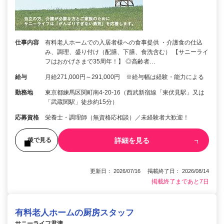
仕事内容
有料老人ホームでの入居者様への食事提供 ・介護食の仕込
み、調理、盛り付け（配膳、下膳、食洗含む） 【サニーライ
フはおかげさまで35周年！】 ◎高齢者…
給与
月給271,000円～291,000円 ※給与幅は経験・能力による
勤務地
東京都練馬区関町南4-20-16（西武新宿線「東伏見駅」又は
「武蔵関駅」徒歩約15分）
応募資格
栄養士・調理師（無資格応相談）／未経験者大歓迎！
詳細を見る
後で見る
更新日： 2026/07/16 掲載終了日： 2026/08/14
掲載終了まであと7日
有料老人ホームの厨房スタッフ
サニーライフ君津