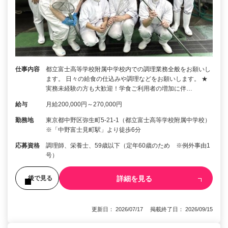
仕事内容
都立富士高等学校附属中学校内での調理業務全般をお願いし
ます。 日々の給食の仕込みや調理などをお願いします。 ★
実務未経験の方も大歓迎！学食ご利用者の増加に伴…
給与
月給200,000円～270,000円
勤務地
東京都中野区弥生町5-21-1（都立富士高等学校附属中学校）
※「中野富士見町駅」より徒歩6分
応募資格
調理師、栄養士、59歳以下（定年60歳のため ※例外事由1
号）
詳細を見る
後で見る
更新日： 2026/07/17 掲載終了日： 2026/09/15