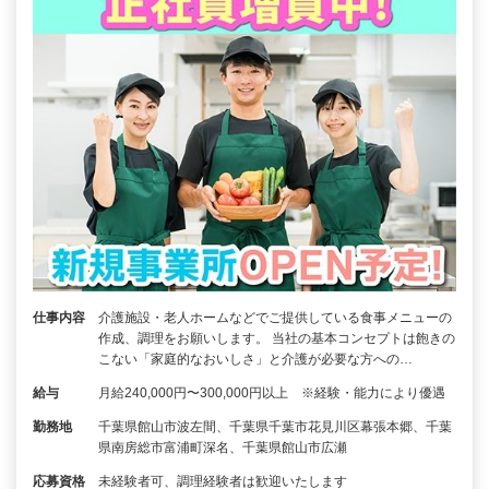
仕事内容
介護施設・老人ホームなどでご提供している食事メニューの
作成、調理をお願いします。 当社の基本コンセプトは飽きの
こない「家庭的なおいしさ」と介護が必要な方への…
給与
月給240,000円〜300,000円以上 ※経験・能力により優遇
勤務地
千葉県館山市波左間、千葉県千葉市花見川区幕張本郷、千葉
県南房総市富浦町深名、千葉県館山市広瀬
応募資格
未経験者可、調理経験者は歓迎いたします