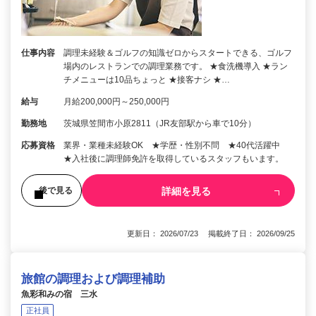
仕事内容
調理未経験＆ゴルフの知識ゼロからスタートできる、ゴルフ
場内のレストランでの調理業務です。 ★食洗機導入 ★ラン
チメニューは10品ちょっと ★接客ナシ ★…
給与
月給200,000円～250,000円
勤務地
茨城県笠間市小原2811（JR友部駅から車で10分）
応募資格
業界・業種未経験OK ★学歴・性別不問 ★40代活躍中
★入社後に調理師免許を取得しているスタッフもいます。
詳細を見る
後で見る
更新日： 2026/07/23 掲載終了日： 2026/09/25
旅館の調理および調理補助
魚彩和みの宿 三水
正社員