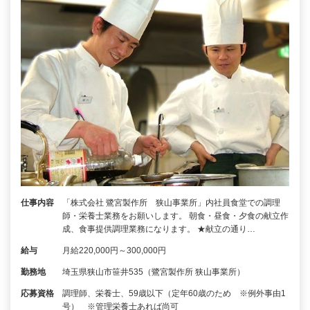
仕事内容
「株式会社 鷺宮製作所 狭山事業所」内社員食堂での調理
師・栄養士業務をお願いします。 朝食・昼食・夕食の献立作
成、食事提供調理業務になります。 ★献立の通り…
給与
月給220,000円～300,000円
勤務地
埼玉県狭山市笹井535（鷺宮製作所 狭山事業所）
応募資格
調理師、栄養士、59歳以下（定年60歳のため ※例外事由1
号） ※管理栄養士あれば尚可