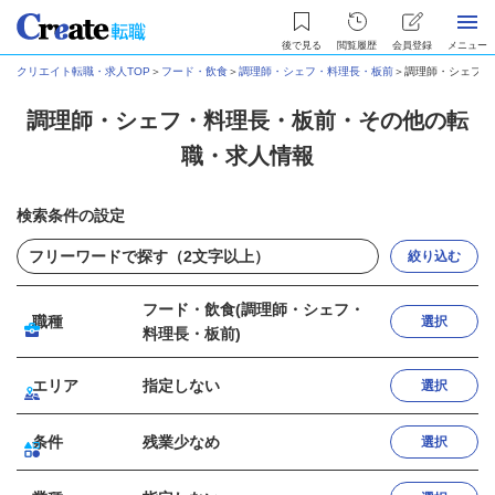
後で見る
閲覧履歴
会員登録
メニュー
クリエイト転職・求人TOP
＞
フード・飲食
＞
調理師・シェフ・料理長・板前
＞
調理師・シェフ・
調理師・シェフ・料理長・板前・その他の転
職・求人情報
検索条件の設定
絞り込む
フード・飲食(調理師・シェフ・
職種
選択
料理長・板前)
エリア
指定しない
選択
条件
残業少なめ
選択