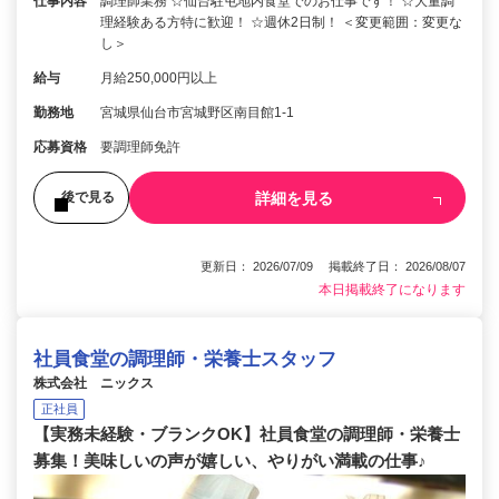
仕事内容
調理師業務 ☆仙台駐屯地内食堂でのお仕事です！ ☆大量調
理経験ある方特に歓迎！ ☆週休2日制！ ＜変更範囲：変更な
し＞
給与
月給250,000円以上
勤務地
宮城県仙台市宮城野区南目館1-1
応募資格
要調理師免許
詳細を見る
後で見る
更新日： 2026/07/09 掲載終了日： 2026/08/07
本日掲載終了になります
社員食堂の調理師・栄養士スタッフ
株式会社 ニックス
正社員
【実務未経験・ブランクOK】社員食堂の調理師・栄養士
募集！美味しいの声が嬉しい、やりがい満載の仕事♪