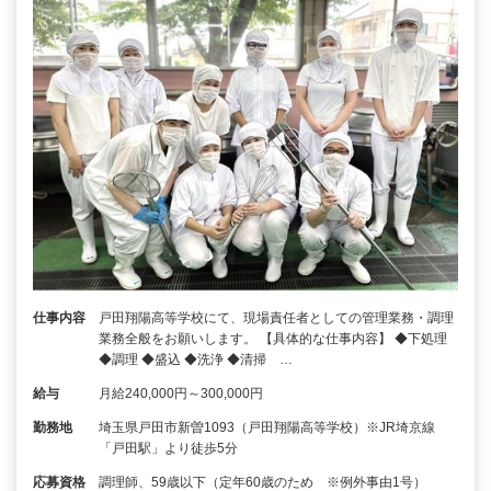
仕事内容
戸田翔陽高等学校にて、現場責任者としての管理業務・調理
業務全般をお願いします。 【具体的な仕事内容】 ◆下処理
◆調理 ◆盛込 ◆洗浄 ◆清掃 …
給与
月給240,000円～300,000円
勤務地
埼玉県戸田市新曽1093（戸田翔陽高等学校）※JR埼京線
「戸田駅」より徒歩5分
応募資格
調理師、59歳以下（定年60歳のため ※例外事由1号）