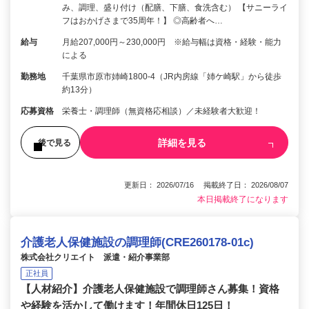
み、調理、盛り付け（配膳、下膳、食洗含む） 【サニーライ
フはおかげさまで35周年！】 ◎高齢者へ…
給与
月給207,000円～230,000円 ※給与幅は資格・経験・能力
による
勤務地
千葉県市原市姉崎1800-4（JR内房線「姉ケ崎駅」から徒歩
約13分）
応募資格
栄養士・調理師（無資格応相談）／未経験者大歓迎！
詳細を見る
後で見る
更新日： 2026/07/16 掲載終了日： 2026/08/07
本日掲載終了になります
介護老人保健施設の調理師(CRE260178-01c)
株式会社クリエイト 派遣・紹介事業部
正社員
【人材紹介】介護老人保健施設で調理師さん募集！資格
や経験を活かして働けます！年間休日125日！