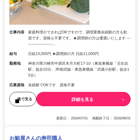
仕事内容
家庭料理ができればOKですので、調理業務未経験の方も歓
迎です。資格も不要です。★調理師の方は優遇いたします ---
--------------------…
給与
日給10,000円 ★調理師の方 日給11,000円
勤務地
神奈川県川崎市中原区木月大町17-10（東急東横線「元住吉
駅」徒歩10分、JR南武線・東急東横線「武蔵小杉駅」徒歩1
5分）
応募資格
未経験でOKです 資格不要
詳細を見る
後で見る
更新日： 2026/07/31 掲載終了日： 2026/08/31
お鮨屋さんの寿司職人