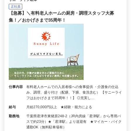
正社員
【急募】＼有料老人ホームの厨房・調理スタッフ大募
集！／おかげさまで35周年！
仕事内容
有料老人ホームでの入居者様への食事提供 ・介護食の仕込
み、調理、盛り付け（配膳、下膳、食洗含む） 【サニーライ
フはおかげさまで35周年！！】 ◎充実し…
給与
月給270,000円以上 ★経験・能力による
勤務地
千葉県君津市東猪原248-2（JR内房線「君津駅」から専用バ
スで約23分）★「君津駅」より送迎有 ★マイカー・バイク
通勤OK（無料駐車場有）