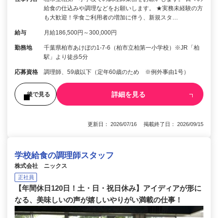
給食の仕込みや調理などをお願いします。 ★実務未経験の方
も大歓迎！学食ご利用者の増加に伴う、新規スタ…
給与
月給186,500円～300,000円
勤務地
千葉県柏市あけぼの1-7-6（柏市立柏第一小学校）※JR「柏
駅」より徒歩5分
応募資格
調理師、59歳以下（定年60歳のため ※例外事由1号）
詳細を見る
後で見る
更新日： 2026/07/16 掲載終了日： 2026/09/15
学校給食の調理師スタッフ
株式会社 ニックス
正社員
【年間休日120日！土・日・祝日休み】アイディアが形に
なる、美味しいの声が嬉しいやりがい満載の仕事！