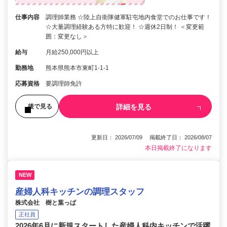
仕事内容
調理師業務 ☆陸上自衛隊健軍駐屯地内食堂でのお仕事です！
☆大量調理経験ある方特に歓迎！ ☆週休2日制！ ＜変更範
囲：変更なし＞
給与
月給250,000円以上
勤務地
熊本県熊本市東町1-1-1
応募資格
要調理師免許
詳細を見る
後で見る
更新日： 2026/07/09 掲載終了日： 2026/08/07
本日掲載終了になります
NEW
産婦人科キッチンの調理スタッフ
株式会社 樹と葉っぱ
正社員
2026年6月に新規スタートした産婦人科内キッチンで活躍