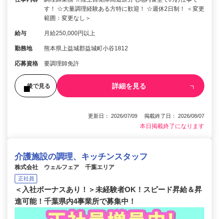
す！ ☆大量調理経験ある方特に歓迎！ ☆週休2日制！ ＜変更
範囲：変更なし＞
給与
月給250,000円以上
勤務地
熊本県上益城郡益城町小谷1812
応募資格
要調理師免許
詳細を見る
後で見る
更新日： 2026/07/09 掲載終了日： 2026/08/07
本日掲載終了になります
介護施設の調理、キッチンスタッフ
株式会社 ウェルフェア 千葉エリア
正社員
＜入社ボーナスあり！＞未経験者OK！スピード昇給＆昇
進可能！千葉県内4事業所で募集中！