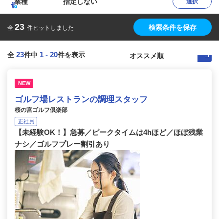
業種
指定しない
選択
23
検索条件を保存
全
件ヒットしました
23
1
-
20
全
件中
件を表示
NEW
ゴルフ場レストランの調理スタッフ
桜の宮ゴルフ倶楽部
正社員
【未経験OK！】急募／ピークタイムは4hほど／ほぼ残業
ナシ／ゴルフプレー割引あり