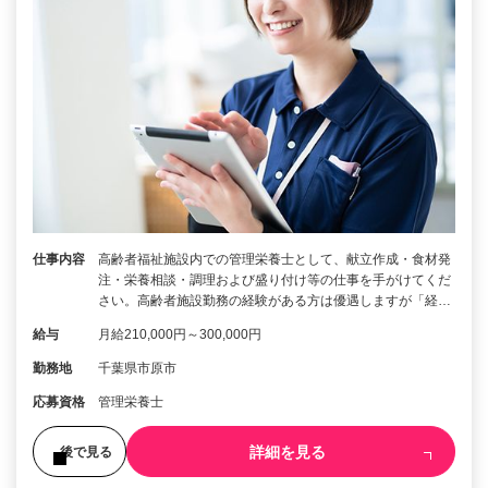
仕事内容
高齢者福祉施設内での管理栄養士として、献立作成・食材発
注・栄養相談・調理および盛り付け等の仕事を手がけてくだ
さい。高齢者施設勤務の経験がある方は優遇しますが「経…
給与
月給210,000円～300,000円
勤務地
千葉県市原市
応募資格
管理栄養士
詳細を見る
後で見る