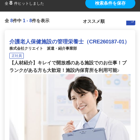
8
検索条件を保存
全
件ヒットしました
8
1
-
8
全
件中
件を表示
介護老人保健施設の管理栄養士（CRE260187-01）
株式会社クリエイト 派遣・紹介事業部
正社員
【人材紹介】キレイで開放感のある施設でのお仕事！ブ
ランクがある方も大歓迎！施設内保育所を利用可能♪