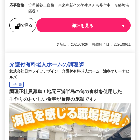
応募資格
管理栄養士資格 ※来春新卒の学生さんも受付中 ※経験者
優遇！
詳細を見る
後で見る
更新日： 2026/03/26 掲載終了日： 2026/09/11
介護付有料老人ホームの調理師
株式会社日本ライフデザイン 介護付有料老人ホーム 油壺マリーナヒ
ルズ
正社員
調理正社員募集！地元三浦半島の旬の食材を使用した、
手作りのおいしい食事が自慢の施設です♪