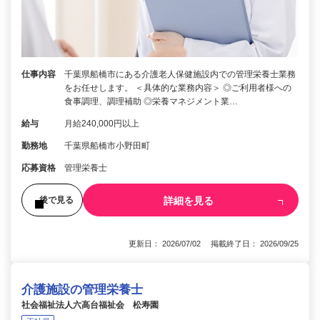
仕事内容
千葉県船橋市にある介護老人保健施設内での管理栄養士業務
をお任せします。 ＜具体的な業務内容＞ ◎ご利用者様への
食事調理、調理補助 ◎栄養マネジメント業…
給与
月給240,000円以上
勤務地
千葉県船橋市小野田町
応募資格
管理栄養士
詳細を見る
後で見る
更新日： 2026/07/02 掲載終了日： 2026/09/25
介護施設の管理栄養士
社会福祉法人六高台福祉会 松寿園