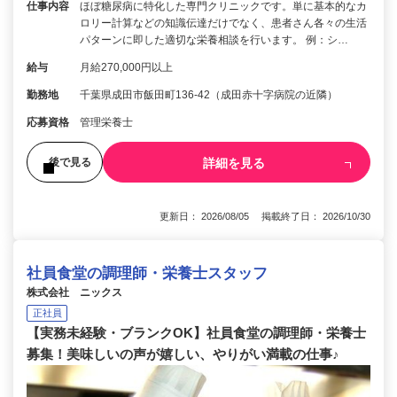
仕事内容
ほぼ糖尿病に特化した専門クリニックです。単に基本的なカ
ロリー計算などの知識伝達だけでなく、患者さん各々の生活
パターンに即した適切な栄養相談を行います。 例：シ…
給与
月給270,000円以上
勤務地
千葉県成田市飯田町136-42（成田赤十字病院の近隣）
応募資格
管理栄養士
詳細を見る
後で見る
更新日： 2026/08/05 掲載終了日： 2026/10/30
社員食堂の調理師・栄養士スタッフ
株式会社 ニックス
正社員
【実務未経験・ブランクOK】社員食堂の調理師・栄養士
募集！美味しいの声が嬉しい、やりがい満載の仕事♪