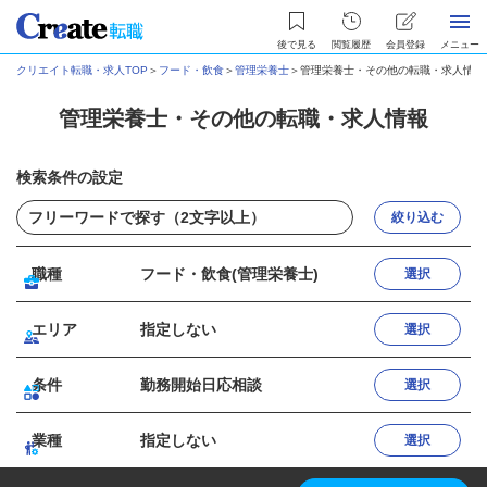
後で見る
閲覧履歴
会員登録
メニュー
クリエイト転職・求人TOP
＞
フード・飲食
＞
管理栄養士
＞
管理栄養士・その他の転職・求人情報
管理栄養士・その他の転職・求人情報
検索条件の設定
絞り込む
職種
フード・飲食(管理栄養士)
選択
エリア
指定しない
選択
条件
勤務開始日応相談
選択
業種
指定しない
選択