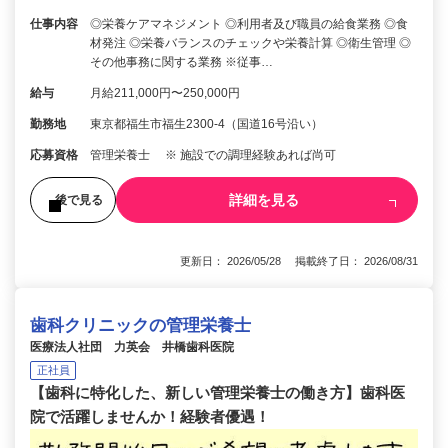
仕事内容
◎栄養ケアマネジメント ◎利用者及び職員の給食業務 ◎食
材発注 ◎栄養バランスのチェックや栄養計算 ◎衛生管理 ◎
その他事務に関する業務 ※従事…
給与
月給211,000円〜250,000円
勤務地
東京都福生市福生2300-4（国道16号沿い）
応募資格
管理栄養士 ※ 施設での調理経験あれば尚可
詳細を見る
後で見る
更新日： 2026/05/28 掲載終了日： 2026/08/31
歯科クリニックの管理栄養士
医療法人社団 力英会 井橋歯科医院
正社員
【歯科に特化した、新しい管理栄養士の働き方】歯科医
院で活躍しませんか！経験者優遇！