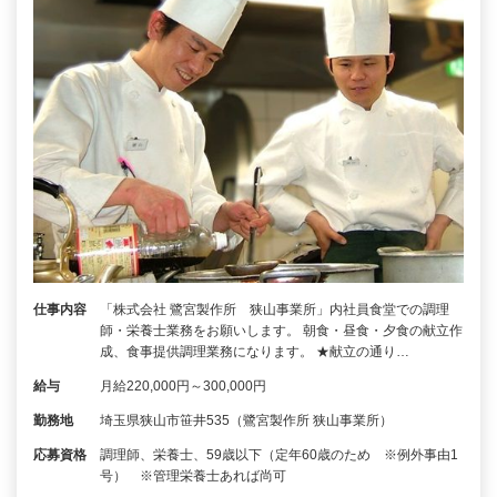
仕事内容
「株式会社 鷺宮製作所 狭山事業所」内社員食堂での調理
師・栄養士業務をお願いします。 朝食・昼食・夕食の献立作
成、食事提供調理業務になります。 ★献立の通り…
給与
月給220,000円～300,000円
勤務地
埼玉県狭山市笹井535（鷺宮製作所 狭山事業所）
応募資格
調理師、栄養士、59歳以下（定年60歳のため ※例外事由1
号） ※管理栄養士あれば尚可