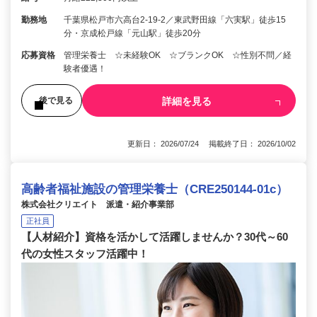
勤務地
千葉県松戸市六高台2‑19‑2／東武野田線「六実駅」徒歩15
分・京成松戸線「元山駅」徒歩20分
応募資格
管理栄養士 ☆未経験OK ☆ブランクOK ☆性別不問／経
験者優遇！
詳細を見る
後で見る
更新日： 2026/07/24 掲載終了日： 2026/10/02
高齢者福祉施設の管理栄養士（CRE250144-01c）
株式会社クリエイト 派遣・紹介事業部
正社員
【人材紹介】資格を活かして活躍しませんか？30代～60
代の女性スタッフ活躍中！