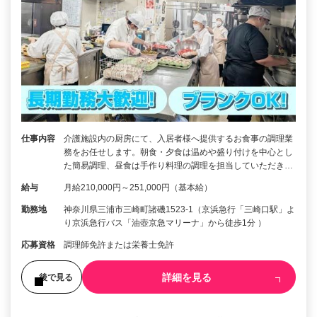
仕事内容
介護施設内の厨房にて、入居者様へ提供するお食事の調理業
務をお任せします。朝食・夕食は温めや盛り付けを中心とし
た簡易調理、昼食は手作り料理の調理を担当していただき…
給与
月給210,000円～251,000円（基本給）
勤務地
神奈川県三浦市三崎町諸磯1523-1（京浜急行「三崎口駅」よ
り京浜急行バス「油壺京急マリーナ」から徒歩1分 ）
応募資格
調理師免許または栄養士免許
詳細を見る
後で見る