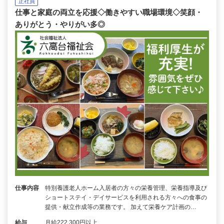
正社員
仕事と家庭の両立を応援◇働きやすい職場環境◇笑顔・
ありがとう・やりがい多◎
仕事内容
特別養護老人ホーム入居者の方々の栄養管理、栄養指導及び
ショートステイ・デイサービスを利用される方々への食事の
提供・献立作成等の業務です。 加えて栄養ケア計画の…
給与
月給222,300円以上