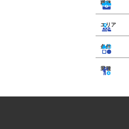
職種
エリア
条件
業種