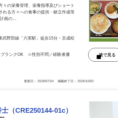
の方々の栄養管理、栄養指導及びショート
用される方々への食事の提供・献立作成等
ア計画の…
2／東武野田線「六実駅」徒歩15分・京成松
☆ブランクOK ☆性別不問／経験者優
後で見
更新日： 2026/07/24 掲載終了日： 2026/10/02