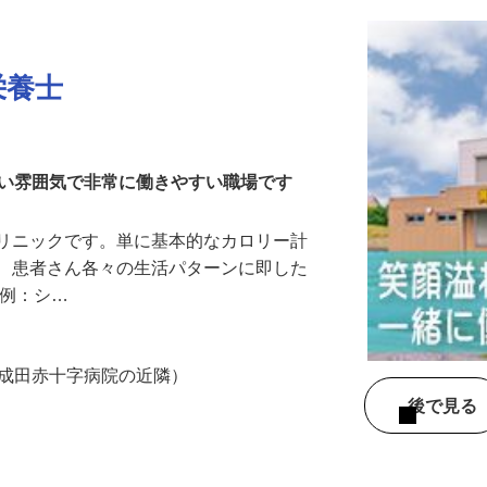
栄養士
しい雰囲気で非常に働きやすい職場です
クリニックです。単に基本的なカロリー計
く、患者さん各々の生活パターンに即した
 例：シ…
2（成田赤十字病院の近隣）
後で見