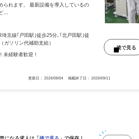
です。 作業はすべて機械による分担制な
められます。 最新設備を導入しているの
殆ど…
JR埼京線｢戸田駅｣徒歩25分､｢北戸田駅｣徒
可（ガソリン代補助支給）
後で見
問！未経験者歓迎！
更新日： 2026/08/04 掲載終了日： 2026/09/11
1