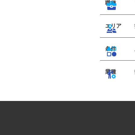
職種
エリア
条件
業種