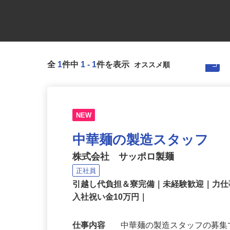
全
1
件中
1
-
1
件を表示
NEW
中華麺の製造スタッフ
株式会社 サッポロ製麺
正社員
引越し代負担＆寮完備｜未経験歓迎｜力
入社祝い金10万円｜