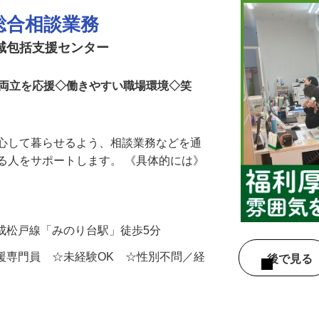
総合相談業務
地域包括支援センター
の両立を応援◇働きやすい職場環境◇笑
安心して暮らせるよう、相談業務などを通
る人をサポートします。 《具体的には》
…
／京成松戸線「みのり台駅」徒歩5分
支援専門員 ☆未経験OK ☆性別不問／経
後で見