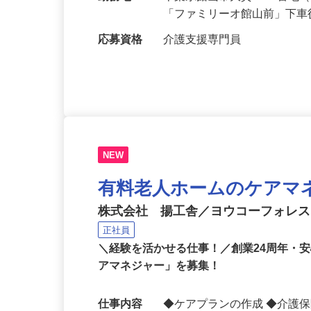
給与
月給350,000円 ★大幅
勤務地
千葉県館山市大賀1145番
「ファミリーオ館山前」下車
応募資格
介護支援専門員
NEW
有料老人ホームのケアマ
株式会社 揚工舎／ヨウコーフォレ
正社員
＼経験を活かせる仕事！／創業24周年・
アマネジャー」を募集！