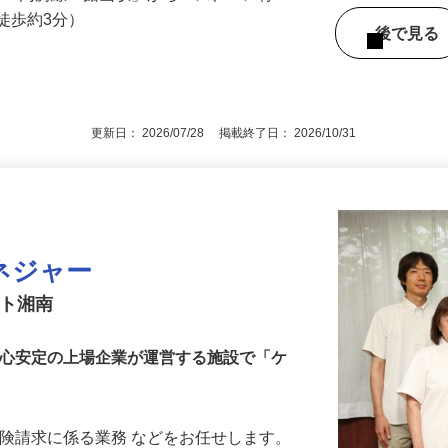
に賃上げしました！！
地（JR内房線「館山駅」からバス、バス停
徒歩約3分）
後で見
更新日： 2026/07/28 掲載終了日： 2026/10/31
ネジャー
スト湘南
安心安定の上場企業が運営する施設で「ケ