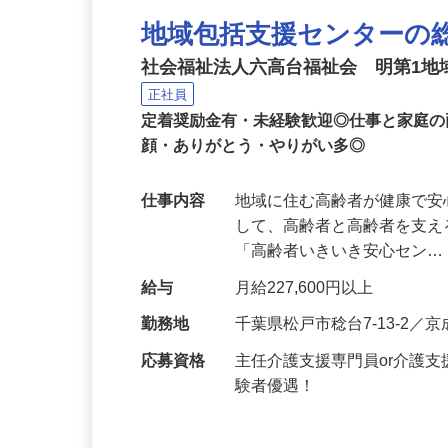
地域包括支援センターの
社会福祉法人六高台福祉会 明第1
正社員
定着奨励金有・未経験歓迎◎仕事と家庭
顔・ありがとう・やりがい多◎
仕事内容
地域に住む高齢者が健康で
して、高齢者と高齢者を支え
「高齢者いきいき安心セン
給与
月給227,600円以上
勤務地
千葉県松戸市稔台7-13-2
応募資格
主任介護支援専門員or介護
験者優遇！