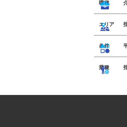
職種
エリア
条件
業種