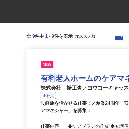
全
9
件中
1
-
9
件を表示
NEW
有料老人ホームのケアマ
株式会社 揚工舎／ヨウコーキャッ
正社員
＼経験を活かせる仕事！／創業24周年・
アマネジャー」を募集！