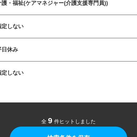
介護・福祉(ケアマネジャー(介護支援専門員))
指定しない
平日休み
指定しない
9
全
件ヒットしました