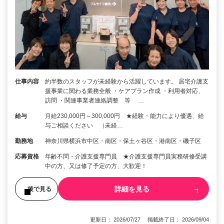
仕事内容
約半数のスタッフが未経験から活躍しています。 居宅介護支
援事業に関わる業務全般 ・ケアプラン作成 ・利用者対応、
訪問 ・関連事業者連絡調整 等 …
給与
月給230,000円～300,000円 ★経験・能力により優遇、給
与ご相談ください （未経…
勤務地
神奈川県横浜市中区・南区・保土ヶ谷区・港南区・磯子区
応募資格
年齢不問・介護支援専門員 ★介護支援専門員実務研修受講
中の方、又は修了予定の方、大歓迎！
詳細を見る
後で見る
更新日： 2026/07/27 掲載終了日： 2026/09/04