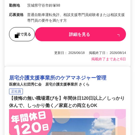
勤務地
茨城県守谷市鈴塚98
応募資格
普通自動車運転免許、相談支援専門員経験者または相談支援
専門員の要件を満たす方
詳細を見る
後で見る
更新日： 2026/06/18 掲載終了日： 2026/08/14
掲載終了まであと6日
居宅介護支援事業所のケアマネジャー管理
医療法人社団秀仁会 居宅介護支援事業所 さくら
正社員
【後悔の無い職場選びを】年間休日120日以上／しっかり
休んで、しっかり働く／家庭との両立もOK