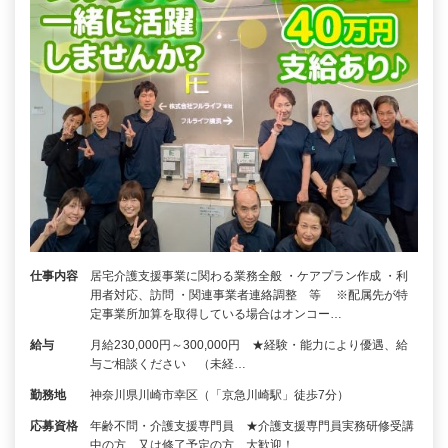
仕事内容
居宅介護支援事業に関わる業務全般 ・ケアプラン作成 ・利
用者対応、訪問 ・関連事業者連絡調整 等 ※配属先が特
定事業所加算を取得している場合はオンコー…
給与
月給230,000円～300,000円 ★経験・能力により優遇、給
与ご相談ください （未経…
勤務地
神奈川県川崎市幸区（「京急川崎駅」徒歩7分）
応募資格
年齢不問・介護支援専門員 ★介護支援専門員実務研修受講
中の方、又は修了予定の方、大歓迎！