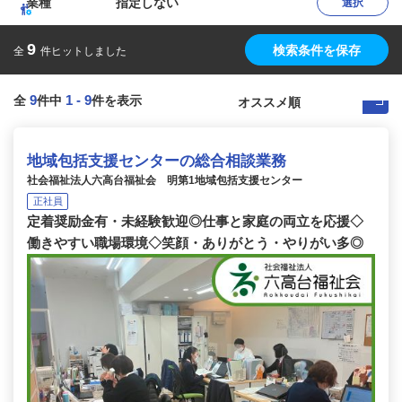
業種
指定しない
選択
9
検索条件を保存
全
件ヒットしました
9
1
-
9
全
件中
件を表示
地域包括支援センターの総合相談業務
社会福祉法人六高台福祉会 明第1地域包括支援センター
正社員
定着奨励金有・未経験歓迎◎仕事と家庭の両立を応援◇
働きやすい職場環境◇笑顔・ありがとう・やりがい多◎