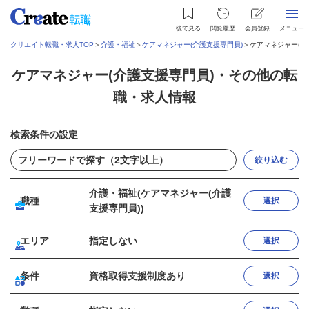
後で見る
閲覧履歴
会員登録
メニュー
クリエイト転職・求人TOP
＞
介護・福祉
＞
ケアマネジャー(介護支援専門員)
＞
ケアマネジャー(介
ケアマネジャー(介護支援専門員)・その他の転
職・求人情報
検索条件の設定
絞り込む
介護・福祉(ケアマネジャー(介護
職種
選択
支援専門員))
エリア
指定しない
選択
条件
資格取得支援制度あり
選択