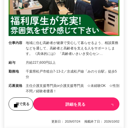
仕事内容
地域に住む高齢者が健康で安心して暮らせるよう、相談業務
などを通して、高齢者と高齢者を支える人をサポートしま
す。 《具体的には》 「高齢者いきいき安心セン…
給与
月給227,600円以上
勤務地
千葉県松戸市稔台7-13-2／京成松戸線「みのり台駅」徒歩5
分
応募資格
主任介護支援専門員or介護支援専門員 ☆未経験OK ☆性別
不問／経験者優遇！
詳細を見る
後で見る
更新日： 2026/07/24 掲載終了日： 2026/10/02