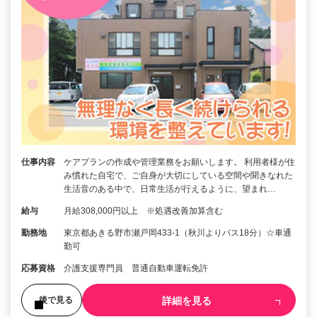
仕事内容
ケアプランの作成や管理業務をお願いします。 利用者様が住
み慣れた自宅で、ご自身が大切にしている空間や聞きなれた
生活音のある中で、日常生活が行えるように、望まれ…
給与
月給308,000円以上 ※処遇改善加算含む
勤務地
東京都あきる野市瀬戸岡433-1（秋川よりバス18分）☆車通
勤可
応募資格
介護支援専門員 普通自動車運転免許
詳細を見る
後で見る