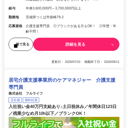
給与
年俸3,600,000円～3,700,000円以上
勤務地
茨城県つくば市柴崎79-2
応募資格
介護支援専門員 ◎ブランクがある方もOK！ ◎学歴・年
齢不問！
詳細を見る
後で見る
更新日： 2026/07/10 掲載終了日： 2026/09/11
居宅介護支援事業所のケアマネジャー 介護支援
専門員
株式会社 フルライフ
正社員
契約社員
入社祝い金40万円支給あり♪土日祝休み／年間休日123日
／残業少なめ月10h以下／ブランクOK！