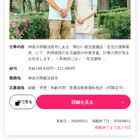
仕事内容
神奈川県横須賀市にある「障がい者支援施設・生活介護事業
所」にて、利用者様の生活援助や作業支援、行事の実行等を
お任せします。 ＜具体的には＞ ・生活援助 …
給与
月給198,920円～221,480円
勤務地
神奈川県横須賀市
応募資格
経験・学歴・年齢不問 普通自動車運転免許（AT限定可）
詳細を見る
後で見る
更新日： 2026/05/11 掲載終了日： 2026/08/11
掲載終了まであと4日