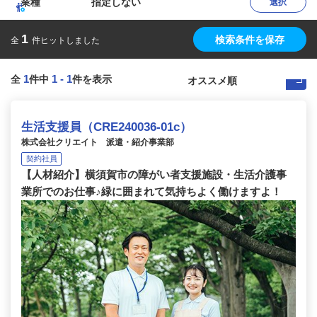
業種
指定しない
選択
1
検索条件を保存
全
件ヒットしました
1
1
-
1
全
件中
件を表示
生活支援員（CRE240036-01c）
株式会社クリエイト 派遣・紹介事業部
契約社員
【人材紹介】横須賀市の障がい者支援施設・生活介護事
業所でのお仕事♪緑に囲まれて気持ちよく働けますよ！