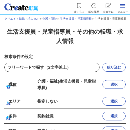
後で見る
閲覧履歴
会員登録
メニュー
クリエイト転職・求人TOP
＞
介護・福祉
＞
生活支援員・児童指導員
＞
生活支援員・児童指導員・
生活支援員・児童指導員・その他の転職・求
人情報
検索条件の設定
絞り込む
介護・福祉(生活支援員・児童指
職種
選択
導員)
エリア
指定しない
選択
条件
契約社員
選択