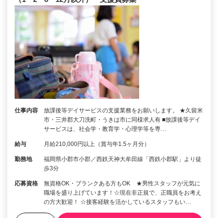
仕事内容
放課後等デイサービスの支援業務をお願いします。 ★久留米
市・三井郡大刀洗町・うきは市に同様求人有 ■放課後等デイ
サービスは、社会学・教育学・心理学等を専…
給与
月給210,000円以上（賞与年1.5ヶ月分）
勤務地
福岡県小郡市小郡／西鉄天神大牟田線「西鉄小郡駅」より徒
歩3分
応募資格
無資格OK・ブランクある方もOK ★男性スタッフが元気に
職場を盛り上げています！☆現在非正規で、正職員をお考え
の方大歓迎！ ☆接客経験を活かしているスタッフもい…