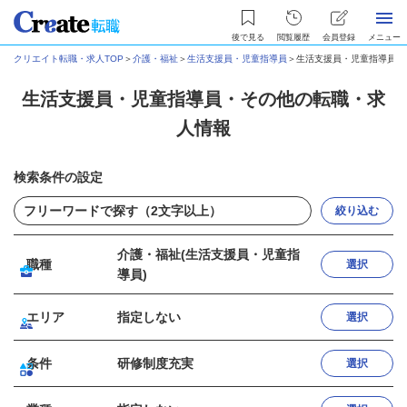
後で見る
閲覧履歴
会員登録
メニュー
クリエイト転職・求人TOP
＞
介護・福祉
＞
生活支援員・児童指導員
＞
生活支援員・児童指導員・
生活支援員・児童指導員・その他の転職・求
人情報
検索条件の設定
絞り込む
介護・福祉(生活支援員・児童指
職種
選択
導員)
エリア
指定しない
選択
条件
研修制度充実
選択