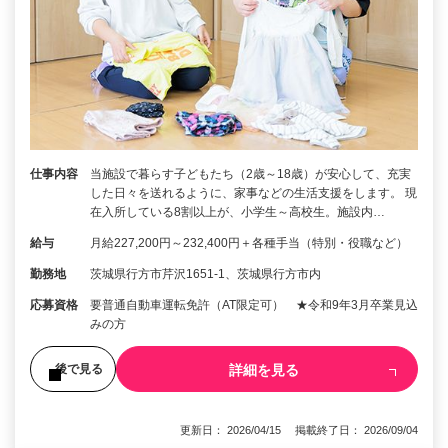
仕事内容
当施設で暮らす子どもたち（2歳～18歳）が安心して、充実
した日々を送れるように、家事などの生活支援をします。 現
在入所している8割以上が、小学生～高校生。施設内…
給与
月給227,200円～232,400円＋各種手当（特別・役職など）
勤務地
茨城県行方市芹沢1651-1、茨城県行方市内
応募資格
要普通自動車運転免許（AT限定可） ★令和9年3月卒業見込
みの方
詳細を見る
後で見る
更新日： 2026/04/15 掲載終了日： 2026/09/04