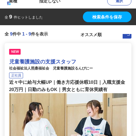
業種
指定しない
選択
9
検索条件を保存
全
件ヒットしました
9
1
-
9
全
件中
件を表示
NEW
児童養護施設の支援スタッフ
社会福祉法人照桑福祉会 児童養護施設るんびにー
正社員
近々中に給与大幅UP｜働き方応援休暇10日｜入職支援金
20万円｜日勤のみもOK｜男女ともに育休実績有