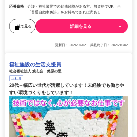
応募資格
介護・福祉業界での勤務経験がある方、無資格でOK ※
「普通自動車免許」をお持ちであれば尚良し
詳細を見る
後で見る
更新日： 2026/07/02 掲載終了日： 2026/10/02
福祉施設の生活支援員
社会福祉法人 篤志会 美原の里
正社員
20代～幅広い世代が活躍しています！未経験でも働きや
すい環境づくりをしています！