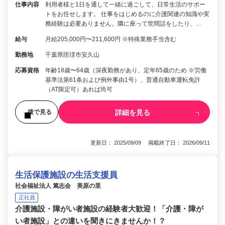
仕事内容
利用者様と1日を通して一緒に過ごして、日常生活のサポー
トをお任せします。 仕事をはじめるのに介護関連の知識や実
務経験は必要ありません。隣に座って世間話をしたり、…
給与
月給205,000円〜211,600円 ※特殊業務手当含む
勤務地
千葉県匝瑳市安久山
応募資格
年齢18歳〜64歳（深夜勤務があり、定年65歳のため ※労働
基準法第61条および例外事由1号）、普通自動車運転免許
（AT限定可）あれば尚可
詳細を見る
後で見る
更新日： 2025/09/09 掲載終了日： 2026/09/11
生活保護施設の生活支援員
社会福祉法人 篤志会 美原の里
正社員
介護施設・障がい者施設の経験者大歓迎！「介護・障が
い者施設」との違いを聞きにきませんか！？