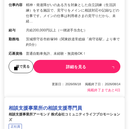
仕事内容
精神・発達障がいのある方を対象とした自立訓練（生活訓
練）をする施設で、見守りをメインに相談対応や記録などの
仕事です。メインの仕事は利用者さまの見守りだから、未
経…
給与
月給200,000円以上（一律諸手当含む）
勤務地
茨城県守谷市鈴塚98（関東鉄道常総線「南守谷駅」より車で
約5分）
応募資格
普通自動車免許、未経験・無資格OK！
詳細を見る
後で見る
更新日： 2026/06/18 掲載終了日： 2026/08/14
掲載終了まであと4日
相談支援事業所の相談支援専門員
相談支援事業所アーモンド 株式会社コミュニティライフプロモーション
ズ
正社員