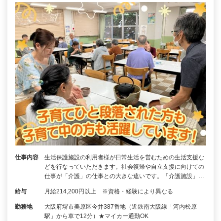
仕事内容
生活保護施設の利用者様が日常生活を営むための生活支援な
どを行なっていただきます。社会復帰や自立支援に向けての
仕事が「介護」の仕事との大きな違いです。「介護施設」…
給与
月給214,200円以上 ※資格・経験により異なる
勤務地
大阪府堺市美原区今井387番地（近鉄南大阪線「河内松原
駅」から車で12分）★マイカー通勤OK