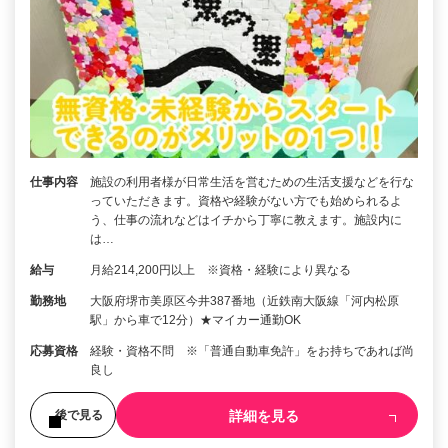
仕事内容
施設の利用者様が日常生活を営むための生活支援などを行な
っていただきます。資格や経験がない方でも始められるよ
う、仕事の流れなどはイチから丁寧に教えます。施設内に
は…
給与
月給214,200円以上 ※資格・経験により異なる
勤務地
大阪府堺市美原区今井387番地（近鉄南大阪線「河内松原
駅」から車で12分）★マイカー通勤OK
応募資格
経験・資格不問 ※「普通自動車免許」をお持ちであれば尚
良し
詳細を見る
後で見る