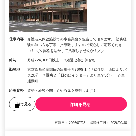
仕事内容
介護老人保健施設での事務業務を担当して頂きます。 勤務経
験の無い方も丁寧に指導致しますので安心して応募くださ
い！ ＼＼資格を活かして活躍しませんか！／／…
給与
月給224,968円以上 ※処遇改善加算含む
勤務地
東京都西多摩郡日の出町平井3608-1（「福生駅」西口よりバ
ス20分 ＊圏央道「日の出インター」より車で5分） ☆車
通勤可
応募資格
資格・経験不問 ☆やる気を重視します！
詳細を見る
後で見る
更新日： 2026/07/28 掲載終了日： 2026/09/30