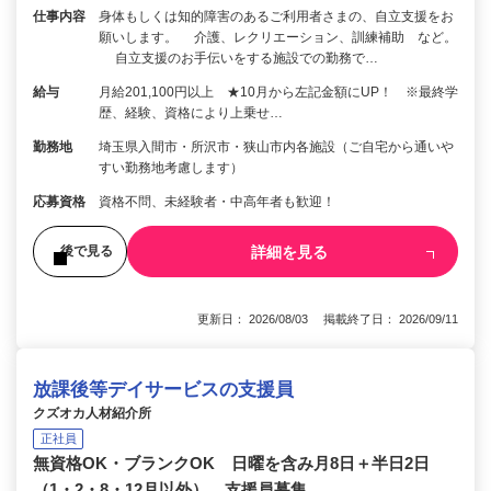
仕事内容
身体もしくは知的障害のあるご利用者さまの、自立支援をお
願いします。 介護、レクリエーション、訓練補助 など。
自立支援のお手伝いをする施設での勤務で…
給与
月給201,100円以上 ★10月から左記金額にUP！ ※最終学
歴、経験、資格により上乗せ…
勤務地
埼玉県入間市・所沢市・狭山市内各施設（ご自宅から通いや
すい勤務地考慮します）
応募資格
資格不問、未経験者・中高年者も歓迎！
詳細を見る
後で見る
更新日： 2026/08/03 掲載終了日： 2026/09/11
放課後等デイサービスの支援員
クズオカ人材紹介所
正社員
無資格OK・ブランクOK 日曜を含み月8日＋半日2日
（1・2・8・12月以外） 支援員募集