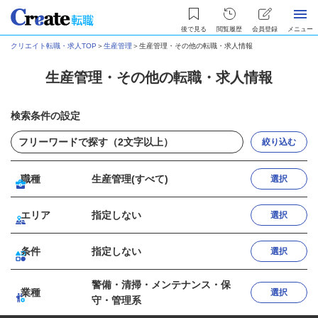
後で見る
閲覧履歴
会員登録
メニュー
クリエイト転職・求人TOP
＞
生産管理
＞
生産管理・その他の転職・求人情報
生産管理・その他の転職・求人情報
検索条件の設定
絞り込む
職種
生産管理(すべて)
選択
エリア
指定しない
選択
条件
指定しない
選択
警備・清掃・メンテナンス・保
業種
選択
守・管理系