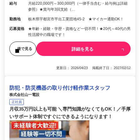
給与
月給220,000円～300,000円（一律手当含む・給与例は詳細
参照）★賞与年3回支給（…
勤務地
栃木県宇都宮市平出工業団地45-2 ★マイカー通勤OK！
応募資格
★年齢・経験・学歴・資格など一切不問！★20代～40代の男
性活躍中の職場です！
詳細を見る
後で見る
更新日： 2026/04/23 掲載終了日： 2027/02/12
防犯・防災機器の取り付け軽作業スタッフ
株式会社山一電設
正社員
月収35万円以上も可能 ＼専門知識がなくてもOK！／手厚
いサポート体制ですぐにできるようになります！