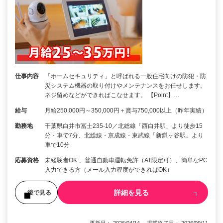
仕事内容
「ホームセキュリティ」と呼ばれる一般住宅向けの防犯・防
災システム機器の取り付けやメンテナンスをお任せします。
ネジ留めなどができればこなせます。 【Point】…
給与
月給250,000円～350,000円＋賞与750,000以上（昨年実績）
勤務地
千葉県白井市冨士235-10／北総線「西白井駅」より徒歩15
分・車で7分、北総線・京成線・東武線「新鎌ヶ谷駅」より
車で10分
応募資格
未経験者OK 、普通自動車運転免許（AT限定可）、簡単なPC
入力できる方（メール入力程度ができればOK）
詳細を見る
後で見る
更新日： 2026/04/14 掲載終了日： 2026/09/11