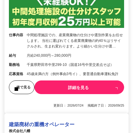
仕事内容
中間処理施設での、産業廃棄物の仕分けや選別作業をお任せ
します。 当社に運ばれてくる産業廃棄物の約40％はリサイ
クルされ、生まれ変わります。より細かい仕分けや選…
給与
月給240,000円～280,000円
勤務地
千葉県野田市中里299-10（国道16号中里交差点そば）
応募資格
45歳未満の方（例外事由3号イ）、要普通自動車運転免許
詳細を見る
後で見る
更新日： 2026/07/24 掲載終了日： 2026/09/25
建築廃材の重機オペレーター
株式会社八幡