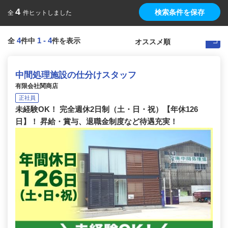
4
検索条件を保存
全
件ヒットしました
4
1
-
4
全
件中
件を表示
中間処理施設の仕分けスタッフ
有限会社関商店
正社員
未経験OK！ 完全週休2日制（土・日・祝）【年休126
日】！ 昇給・賞与、退職金制度など待遇充実！