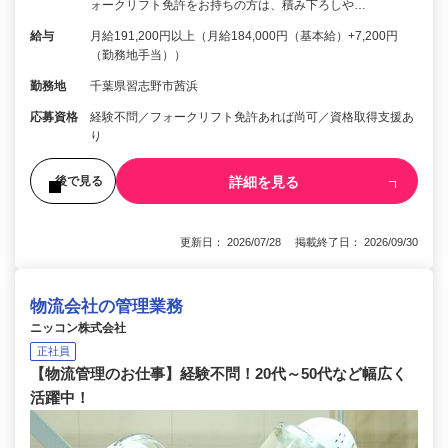
ォークリフト免許をお持ちの方は、積み下ろしや…
給与
月給191,200円以上（月給184,000円（基本給）+7,200円
（勤務地手当））
勤務地
千葉県習志野市茜浜
応募資格
経験不問／フォークリフト免許あれば尚可／資格取得支援あ
り
詳細を見る
後で見る
更新日： 2026/07/28 掲載終了日： 2026/09/30
物流会社の管理業務
ニッコン株式会社
正社員
【物流管理のお仕事】経験不問！20代～50代など幅広く
活躍中！