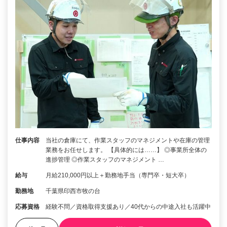
仕事内容
当社の倉庫にて、作業スタッフのマネジメントや在庫の管理
業務をお任せします。 【具体的には……】 ◎事業所全体の
進捗管理 ◎作業スタッフのマネジメント …
給与
月給210,000円以上＋勤務地手当（専門卒・短大卒）
勤務地
千葉県印西市牧の台
応募資格
経験不問／資格取得支援あり／40代からの中途入社も活躍中