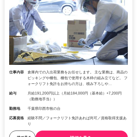
仕事内容
倉庫内での入出荷業務をお任せします。 主な業務は、商品の
ピッキングや梱包、梱包で使用する木枠の組み立てなど。 フ
ォークリフト免許をお持ちの方は、積み下ろしや…
給与
月給191,200円以上（月給184,000円（基本給）+7,200円
（勤務地手当））
勤務地
千葉県印西市牧の台
応募資格
経験不問／フォークリフト免許あれば尚可／資格取得支援あ
り