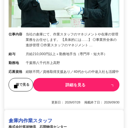
仕事内容
当社の倉庫にて、作業スタッフのマネジメントや在庫の管理
業務をお任せします。 【具体的には……】 ◎事業所全体の
進捗管理 ◎作業スタッフのマネジメント …
給与
月給210,000円以上＋勤務地手当（専門卒・短大卒）
勤務地
千葉県八千代市上高野
応募資格
経験不問／資格取得支援あり／40代からの中途入社も活躍中
詳細を見る
後で見る
更新日： 2026/07/28 掲載終了日： 2026/09/30
倉庫内作業スタッフ
株式会社筑波物流 石岡物流センター