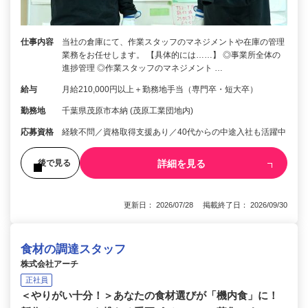
仕事内容
当社の倉庫にて、作業スタッフのマネジメントや在庫の管理
業務をお任せします。 【具体的には……】 ◎事業所全体の
進捗管理 ◎作業スタッフのマネジメント …
給与
月給210,000円以上＋勤務地手当（専門卒・短大卒）
勤務地
千葉県茂原市本納 (茂原工業団地内)
応募資格
経験不問／資格取得支援あり／40代からの中途入社も活躍中
詳細を見る
後で見る
更新日： 2026/07/28 掲載終了日： 2026/09/30
食材の調達スタッフ
株式会社アーチ
正社員
＜やりがい十分！＞あなたの食材選びが「機内食」に！