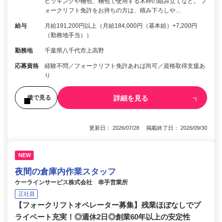
ピッキングや梱包、梱包で使用する木枠の組み立てなど。 フ
ォークリフト免許をお持ちの方は、積み下ろしや…
給与
月給191,200円以上（月給184,000円（基本給）+7,200円
（勤務地手当））
勤務地
千葉県八千代市上高野
応募資格
経験不問／フォークリフト免許あれば尚可／資格取得支援あ
り
詳細を見る
後で見る
更新日： 2026/07/28 掲載終了日： 2026/09/30
NEW
夜間の倉庫内作業スタッフ
ケーラインサービス株式会社 幸手営業所
正社員
【フォークリフトオペレーター募集】残業ほぼなしでプ
ライベート充実！◎週休2日◎創業60年以上の安定性