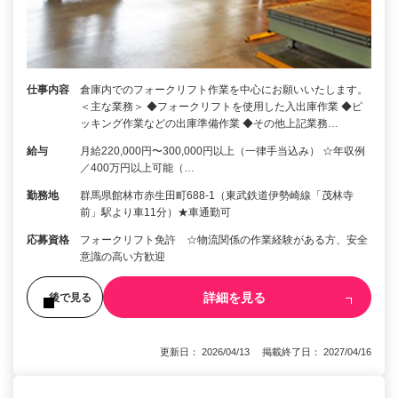
仕事内容
倉庫内でのフォークリフト作業を中心にお願いいたします。
＜主な業務＞ ◆フォークリフトを使用した入出庫作業 ◆ピ
ッキング作業などの出庫準備作業 ◆その他上記業務…
給与
月給220,000円〜300,000円以上（一律手当込み） ☆年収例
／400万円以上可能（…
勤務地
群馬県館林市赤生田町688-1（東武鉄道伊勢崎線「茂林寺
前」駅より車11分）★車通勤可
応募資格
フォークリフト免許 ☆物流関係の作業経験がある方、安全
意識の高い方歓迎
詳細を見る
後で見る
更新日： 2026/04/13 掲載終了日： 2027/04/16