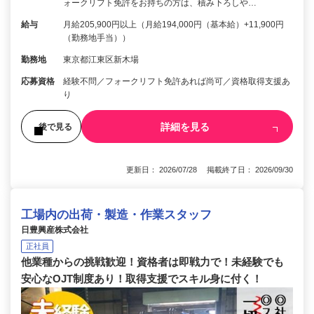
ォークリフト免許をお持ちの方は、積み下ろしや…
給与
月給205,900円以上（月給194,000円（基本給）+11,900円
（勤務地手当））
勤務地
東京都江東区新木場
応募資格
経験不問／フォークリフト免許あれば尚可／資格取得支援あ
り
詳細を見る
後で見る
更新日： 2026/07/28 掲載終了日： 2026/09/30
工場内の出荷・製造・作業スタッフ
日豊興産株式会社
正社員
他業種からの挑戦歓迎！資格者は即戦力で！未経験でも
安心なOJT制度あり！取得支援でスキル身に付く！