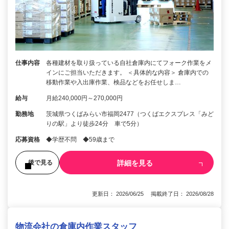
仕事内容
各種建材を取り扱っている自社倉庫内にてフォーク作業をメ
インにご担当いただきます。 ＜具体的な内容＞ 倉庫内での
移動作業や入出庫作業、検品などをお任せしま…
給与
月給240,000円～270,000円
勤務地
茨城県つくばみらい市福岡2477（つくばエクスプレス「みど
りの駅」より徒歩24分 車で5分）
応募資格
◆学歴不問 ◆59歳まで
詳細を見る
後で見る
更新日： 2026/06/25 掲載終了日： 2026/08/28
物流会社の倉庫内作業スタッフ