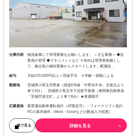
仕事内容
物流倉庫にて管理業務をお願いします。 ＜主な業務＞ ◆従
業員の管理 ◆マネジメントなど ※初めは管理者候補とし
て、拠点長の補佐業務からスタートします。配属先…
給与
月給220,000円以上＋別途手当 ※年齢・経験による
勤務地
茨城県小美玉市堅倉（国道6号線「中野谷中央」交差点より
車で4分）、茨城県小美玉市下吉影字新堀（東関東自動車道
「茨城空港北IC」より車で8分）★車通勤可
応募資格
要普通自動車運転免許（AT限定可）・フォークリフト免許、
PCの基本操作（Word・Excelなどの数値入力程度）
詳細を見る
後で見る