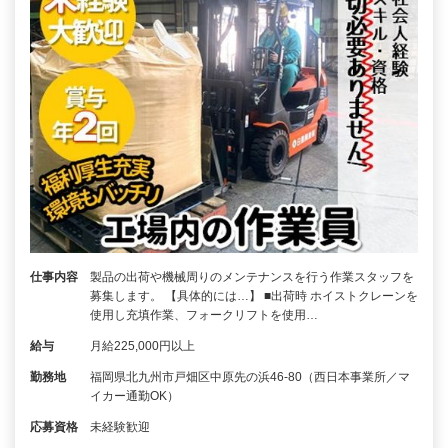
仕事内容
製品の出荷や機械周りのメンテナンスを行う作業スタッフを
募集します。 【具体的には…】 ■出荷時 ホイストクレーンを
使用し充填作業、フォークリフトを使用…
給与
月給225,000円以上
勤務地
福岡県北九州市戸畑区中原先の浜46-80（西日本事業所／マ
イカー通勤OK）
応募資格
未経験歓迎