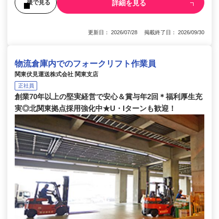
詳細を見る
後で見る
更新日： 2026/07/28 掲載終了日： 2026/09/30
物流倉庫内でのフォークリフト作業員
関東伏見運送株式会社 関東支店
正社員
創業70年以上の堅実経営で安心＆賞与年2回＊福利厚生充
実◎北関東拠点採用強化中★U・Iターンも歓迎！