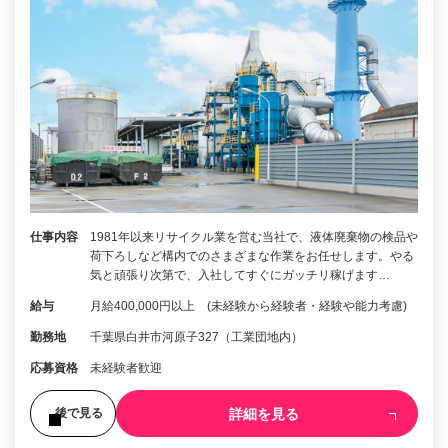
仕事内容
1981年以来リサイクル業を営む当社で、液体廃棄物の検品や
荷下ろしなど構内でのさまざまな作業をお任せします。やる
気と頑張り次第で、入社してすぐにガッチリ稼げます…
給与
月給400,000円以上 (未経験から経験者・経験や能力考慮)
勤務地
千葉県白井市河原子327（工業団地内）
応募資格
未経験者歓迎
詳細を見る
後で見る