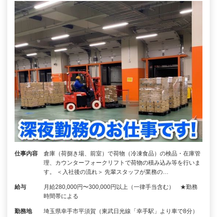
仕事内容
倉庫（荷捌き場、前室）で荷物（冷凍食品）の検品・在庫管
理、カウンターフォークリフトで荷物の積み込み等を行いま
す。 ＜入社後の流れ＞ 先輩スタッフが業務の…
給与
月給280,000円〜300,000円以上（一律手当含む） ★勤務
時間帯による
勤務地
埼玉県幸手市平須賀（東武日光線「幸手駅」より車で8分）