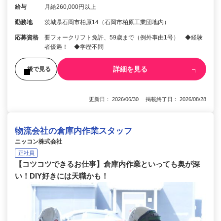
給与
月給260,000円以上
勤務地
茨城県石岡市柏原14（石岡市柏原工業団地内）
応募資格
要フォークリフト免許、59歳まで（例外事由1号） ◆経験
者優遇！ ◆学歴不問
詳細を見る
後で見る
更新日： 2026/06/30 掲載終了日： 2026/08/28
物流会社の倉庫内作業スタッフ
ニッコン株式会社
正社員
【コツコツできるお仕事】倉庫内作業といっても奥が深
い！DIY好きには天職かも！