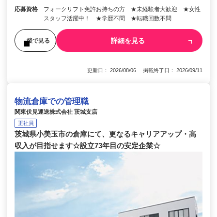
応募資格
フォークリフト免許お持ちの方 ★未経験者大歓迎 ★女性
スタッフ活躍中！ ★学歴不問 ★転職回数不問
詳細を見る
後で見る
更新日： 2026/08/06 掲載終了日： 2026/09/11
物流倉庫での管理職
関東伏見運送株式会社 茨城支店
正社員
茨城県小美玉市の倉庫にて、更なるキャリアアップ・高
収入が目指せます☆設立73年目の安定企業☆