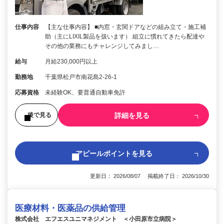
仕事内容
【主な仕事内容】 ■内窓・玄関ドアなどの組み立て・施工補
助（主にLIXIL製品を扱います） 組立に慣れてきたら配達や
その他の業務にもチャレンジしてみまし…
給与
月給230,000円以上
勤務地
千葉県松戸市南花島2-26-1
応募資格
未経験OK、要普通自動車免許
詳細を見る
後で見る
アピールポイントを見る
更新日： 2026/08/07 掲載終了日： 2026/10/30
医療材料・医薬品の供給管理
株式会社 エフエスユニマネジメント ＜小田原市立病院＞