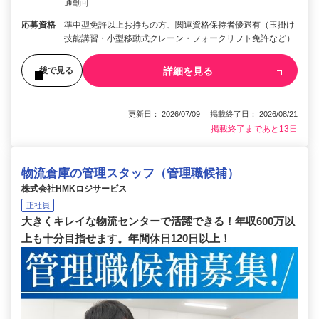
通勤可
応募資格
準中型免許以上お持ちの方、関連資格保持者優遇有（玉掛け
技能講習・小型移動式クレーン・フォークリフト免許など）
詳細を見る
後で見る
更新日： 2026/07/09 掲載終了日： 2026/08/21
掲載終了まであと13日
物流倉庫の管理スタッフ（管理職候補）
株式会社HMKロジサービス
正社員
大きくキレイな物流センターで活躍できる！年収600万以
上も十分目指せます。年間休日120日以上！