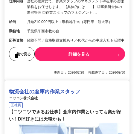
仕事内容
当社の倉庫にて、作業スタッフのマネジメントや在庫の管理
業務をお任せします。 【具体的には……】 ◎事業所全体の
進捗管理 ◎作業スタッフのマネジメント …
給与
月給210,000円以上＋勤務地手当（専門卒・短大卒）
勤務地
千葉県印西市牧の台
応募資格
経験不問／資格取得支援あり／40代からの中途入社も活躍中
詳細を見る
後で見る
更新日： 2026/07/28 掲載終了日： 2026/09/30
物流会社の倉庫内作業スタッフ
ニッコン株式会社
正社員
【コツコツできるお仕事】倉庫内作業といっても奥が深
い！DIY好きには天職かも！