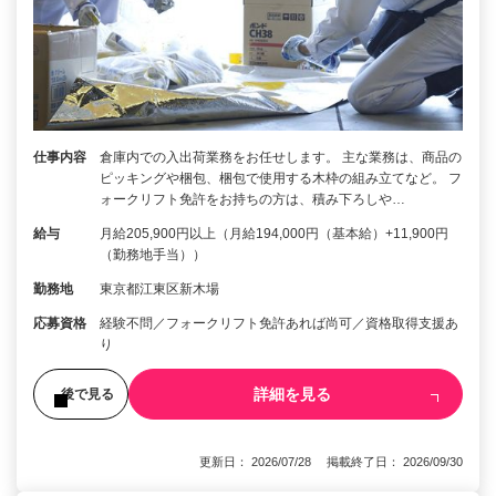
仕事内容
倉庫内での入出荷業務をお任せします。 主な業務は、商品の
ピッキングや梱包、梱包で使用する木枠の組み立てなど。 フ
ォークリフト免許をお持ちの方は、積み下ろしや…
給与
月給205,900円以上（月給194,000円（基本給）+11,900円
（勤務地手当））
勤務地
東京都江東区新木場
応募資格
経験不問／フォークリフト免許あれば尚可／資格取得支援あ
り
詳細を見る
後で見る
更新日： 2026/07/28 掲載終了日： 2026/09/30