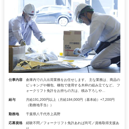
仕事内容
倉庫内での入出荷業務をお任せします。 主な業務は、商品の
ピッキングや梱包、梱包で使用する木枠の組み立てなど。 フ
ォークリフト免許をお持ちの方は、積み下ろしや…
給与
月給191,200円以上（月給184,000円（基本給）+7,200円
（勤務地手当））
勤務地
千葉県八千代市上高野
応募資格
経験不問／フォークリフト免許あれば尚可／資格取得支援あ
り