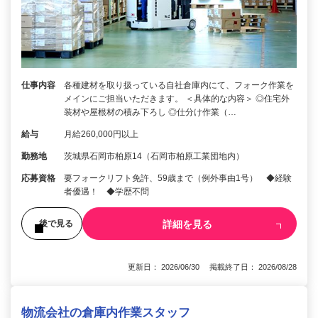
仕事内容
各種建材を取り扱っている自社倉庫内にて、フォーク作業を
メインにご担当いただきます。 ＜具体的な内容＞ ◎住宅外
装材や屋根材の積み下ろし ◎仕分け作業（…
給与
月給260,000円以上
勤務地
茨城県石岡市柏原14（石岡市柏原工業団地内）
応募資格
要フォークリフト免許、59歳まで（例外事由1号） ◆経験
者優遇！ ◆学歴不問
詳細を見る
後で見る
更新日： 2026/06/30 掲載終了日： 2026/08/28
物流会社の倉庫内作業スタッフ