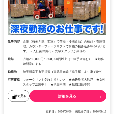
仕事内容
倉庫（荷捌き場、前室）で荷物（冷凍食品）の検品・在庫管
理、カウンターフォークリフトで荷物の積み込み等を行いま
す。 ＜入社後の流れ＞ 先輩スタッフが業務の…
給与
月給280,000円〜300,000円以上（一律手当含む） ★勤務
時間帯による
勤務地
埼玉県幸手市平須賀（東武日光線「幸手駅」より車で8分）
応募資格
フォークリフト免許お持ちの方 ★未経験者大歓迎 ★女性
スタッフ活躍中！ ★学歴不問 ★転職回数不問
詳細を見る
後で見る
更新日： 2026/08/06 掲載終了日： 2026/09/11