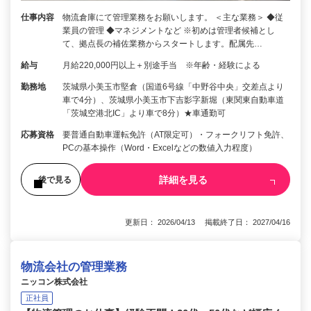
仕事内容
物流倉庫にて管理業務をお願いします。 ＜主な業務＞ ◆従
業員の管理 ◆マネジメントなど ※初めは管理者候補とし
て、拠点長の補佐業務からスタートします。配属先…
給与
月給220,000円以上＋別途手当 ※年齢・経験による
勤務地
茨城県小美玉市堅倉（国道6号線「中野谷中央」交差点より
車で4分）、茨城県小美玉市下吉影字新堀（東関東自動車道
「茨城空港北IC」より車で8分）★車通勤可
応募資格
要普通自動車運転免許（AT限定可）・フォークリフト免許、
PCの基本操作（Word・Excelなどの数値入力程度）
詳細を見る
後で見る
更新日： 2026/04/13 掲載終了日： 2027/04/16
物流会社の管理業務
ニッコン株式会社
正社員