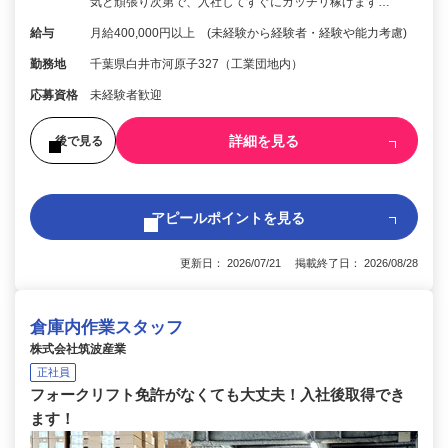
気と頑張り次第で、入社してすぐにガッチリ稼げます…
給与
月給400,000円以上 (未経験から経験者・経験や能力考慮)
勤務地
千葉県白井市河原子327（工業団地内）
応募資格
未経験者歓迎
詳細を見る
後で見る
アピールポイントを見る
更新日： 2026/07/21 掲載終了日： 2026/08/28
倉庫内作業スタッフ
株式会社筑波産業
正社員
フォークリフト免許がなくても大丈夫！入社後取得でき
ます！