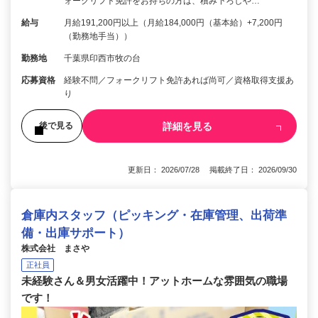
ォークリフト免許をお持ちの方は、積み下ろしや…
給与
月給191,200円以上（月給184,000円（基本給）+7,200円
（勤務地手当））
勤務地
千葉県印西市牧の台
応募資格
経験不問／フォークリフト免許あれば尚可／資格取得支援あ
り
詳細を見る
後で見る
更新日： 2026/07/28 掲載終了日： 2026/09/30
倉庫内スタッフ（ピッキング・在庫管理、出荷準
備・出庫サポート）
株式会社 まさや
正社員
未経験さん＆男女活躍中！アットホームな雰囲気の職場
です！