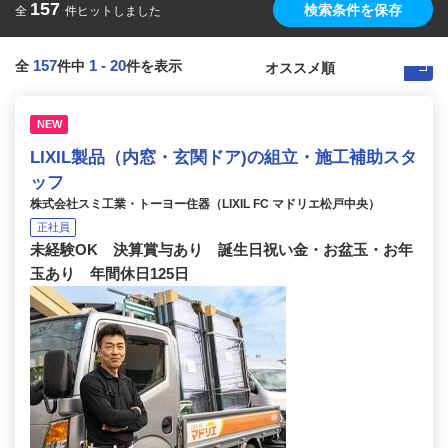
157
検索条件を保存
全
件ヒットしました
157
1
-
20
全
件中
件を表示
NEW
LIXIL製品（内窓・玄関ドア)の組立・施工補助スタ
ッフ
株式会社スミ工業・トーヨー住器（LIXIL FC マドリエ松戸中央）
正社員
未経験OK 決算賞与あり 誕生日祝い金・お盆玉・お年
玉あり 年間休日125日