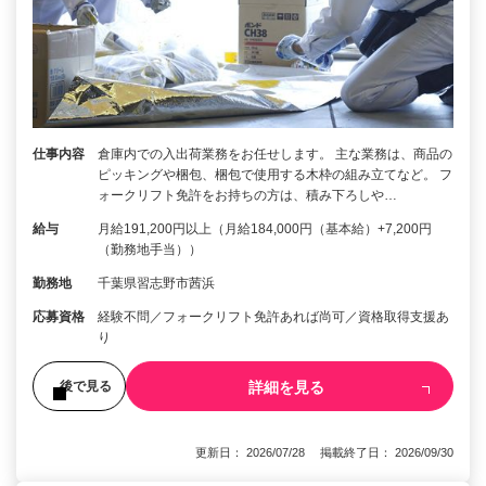
仕事内容
倉庫内での入出荷業務をお任せします。 主な業務は、商品の
ピッキングや梱包、梱包で使用する木枠の組み立てなど。 フ
ォークリフト免許をお持ちの方は、積み下ろしや…
給与
月給191,200円以上（月給184,000円（基本給）+7,200円
（勤務地手当））
勤務地
千葉県習志野市茜浜
応募資格
経験不問／フォークリフト免許あれば尚可／資格取得支援あ
り
詳細を見る
後で見る
更新日： 2026/07/28 掲載終了日： 2026/09/30