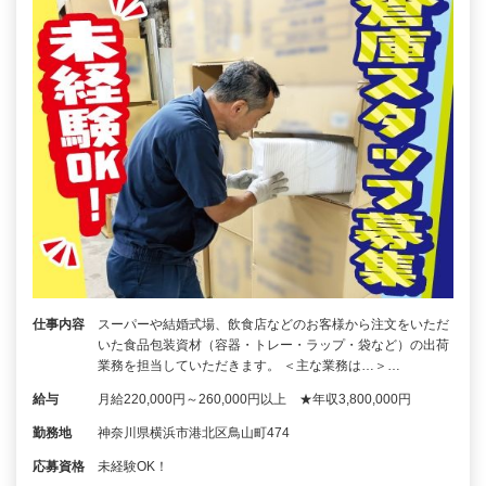
仕事内容
スーパーや結婚式場、飲食店などのお客様から注文をいただ
いた食品包装資材（容器・トレー・ラップ・袋など）の出荷
業務を担当していただきます。 ＜主な業務は…＞…
給与
月給220,000円～260,000円以上 ★年収3,800,000円
勤務地
神奈川県横浜市港北区鳥山町474
応募資格
未経験OK！