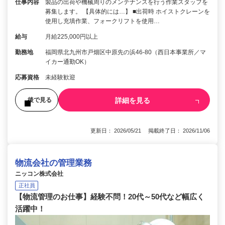
仕事内容
製品の出荷や機械周りのメンテナンスを行う作業スタッフを
募集します。 【具体的には…】 ■出荷時 ホイストクレーンを
使用し充填作業、フォークリフトを使用…
給与
月給225,000円以上
勤務地
福岡県北九州市戸畑区中原先の浜46-80（西日本事業所／マ
イカー通勤OK）
応募資格
未経験歓迎
詳細を見る
後で見る
更新日： 2026/05/21 掲載終了日： 2026/11/06
物流会社の管理業務
ニッコン株式会社
正社員
【物流管理のお仕事】経験不問！20代～50代など幅広く
活躍中！