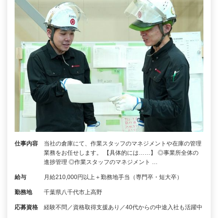
仕事内容
当社の倉庫にて、作業スタッフのマネジメントや在庫の管理
業務をお任せします。 【具体的には……】 ◎事業所全体の
進捗管理 ◎作業スタッフのマネジメント …
給与
月給210,000円以上＋勤務地手当（専門卒・短大卒）
勤務地
千葉県八千代市上高野
応募資格
経験不問／資格取得支援あり／40代からの中途入社も活躍中