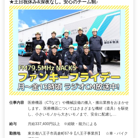
★土日祝休み&深夜なし。安心のチーム制♪
仕事内容
医療機器（CTなど）や機械設備の搬入・搬出業務をおまかせ
します。 医療機器についてはさまざまな機材（道具）を駆使
し、小さいモノから大きいモノまで、安全に配慮し…
給与
月給337,400円以上 ※経験・能力による
勤務地
東京都八王子市高倉町67-9【八王子事業所】 ☆車・バイク