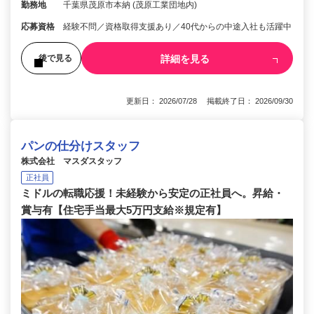
勤務地
千葉県茂原市本納 (茂原工業団地内)
応募資格
経験不問／資格取得支援あり／40代からの中途入社も活躍中
詳細を見る
後で見る
更新日： 2026/07/28 掲載終了日： 2026/09/30
パンの仕分けスタッフ
株式会社 マスダスタッフ
正社員
ミドルの転職応援！未経験から安定の正社員へ。昇給・
賞与有【住宅手当最大5万円支給※規定有】