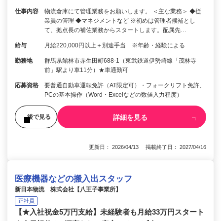
仕事内容
物流倉庫にて管理業務をお願いします。 ＜主な業務＞ ◆従
業員の管理 ◆マネジメントなど ※初めは管理者候補とし
て、拠点長の補佐業務からスタートします。配属先…
給与
月給220,000円以上＋別途手当 ※年齢・経験による
勤務地
群馬県館林市赤生田町688-1（東武鉄道伊勢崎線「茂林寺
前」駅より車11分）★車通勤可
応募資格
要普通自動車運転免許（AT限定可）・フォークリフト免許、
PCの基本操作（Word・Excelなどの数値入力程度）
詳細を見る
後で見る
更新日： 2026/04/13 掲載終了日： 2027/04/16
医療機器などの搬入出スタッフ
新日本物流 株式会社【八王子事業所】
正社員
【★入社祝金5万円支給】未経験者も月給33万円スタート