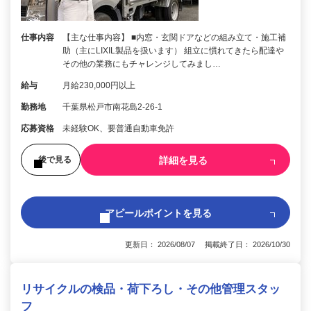
仕事内容
【主な仕事内容】 ■内窓・玄関ドアなどの組み立て・施工補
助（主にLIXIL製品を扱います） 組立に慣れてきたら配達や
その他の業務にもチャレンジしてみまし…
給与
月給230,000円以上
勤務地
千葉県松戸市南花島2-26-1
応募資格
未経験OK、要普通自動車免許
詳細を見る
後で見る
アピールポイントを見る
更新日： 2026/08/07 掲載終了日： 2026/10/30
リサイクルの検品・荷下ろし・その他管理スタッ
フ