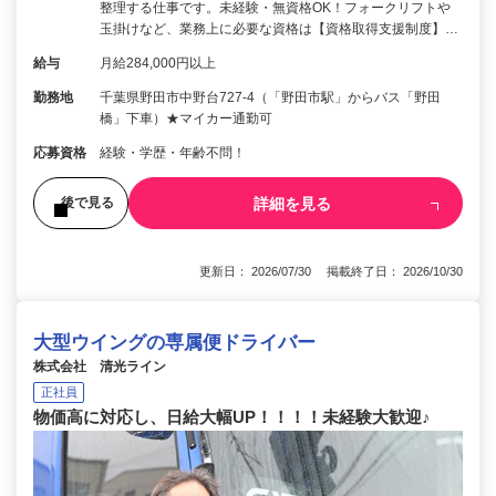
整理する仕事です。未経験・無資格OK！フォークリフトや
玉掛けなど、業務上に必要な資格は【資格取得支援制度】…
給与
月給284,000円以上
勤務地
千葉県野田市中野台727-4（「野田市駅」からバス「野田
橋」下車）★マイカー通勤可
応募資格
経験・学歴・年齢不問！
詳細を見る
後で見る
更新日： 2026/07/30 掲載終了日： 2026/10/30
大型ウイングの専属便ドライバー
株式会社 清光ライン
正社員
物価高に対応し、日給大幅UP！！！！未経験大歓迎♪