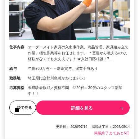
仕事内容
オーダーメイド家具の入出庫作業、商品管理、家具組み立て
作業、梱包作業等をお任せします。 ＊基礎から教えるので、
経験がなくても大丈夫です！ ★入社日応相談！7…
給与
年俸360万円～＋別途賞与、残業手当あり
勤務地
埼玉県比企郡川島町かわじま2-1-1
応募資格
未経験者歓迎／資格不問 ◎20代～30代のスタッフ活躍
中！！
詳細を見る
後で見る
更新日： 2026/07/14 掲載終了日： 2026/08/14
掲載終了まであと6日