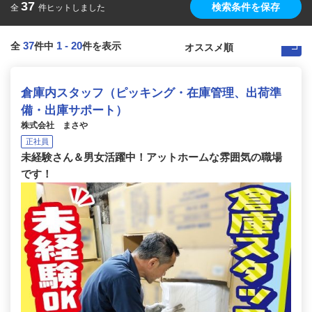
37
検索条件を保存
全
件ヒットしました
37
1
-
20
全
件中
件を表示
倉庫内スタッフ（ピッキング・在庫管理、出荷準
備・出庫サポート）
株式会社 まさや
正社員
未経験さん＆男女活躍中！アットホームな雰囲気の職場
です！