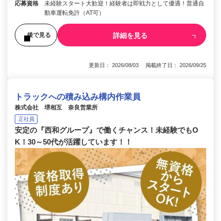
応募資格
未経験スタート大歓迎！経験者は即戦力として優遇！普通自
動車運転免許（AT可）
詳細を見る
後で見る
更新日： 2026/08/03 掲載終了日： 2026/09/25
トラックへの積み込み構内作業員
株式会社 堺相互 奈良営業所
正社員
安定の『西和グループ』で働くチャンス！未経験でもO
K！30～50代が活躍しています！！