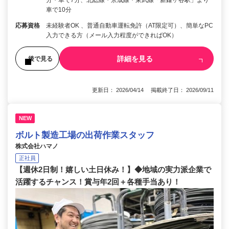
分・車で7分、北総線・京成線・東武線「新鎌ヶ谷駅」より
車で10分
応募資格
未経験者OK 、普通自動車運転免許（AT限定可）、簡単なPC
入力できる方（メール入力程度ができればOK）
詳細を見る
後で見る
更新日： 2026/04/14 掲載終了日： 2026/09/11
NEW
ボルト製造工場の出荷作業スタッフ
株式会社ハマノ
正社員
【週休2日制！嬉しい土日休み！】◆地域の実力派企業で
活躍するチャンス！賞与年2回＋各種手当あり！