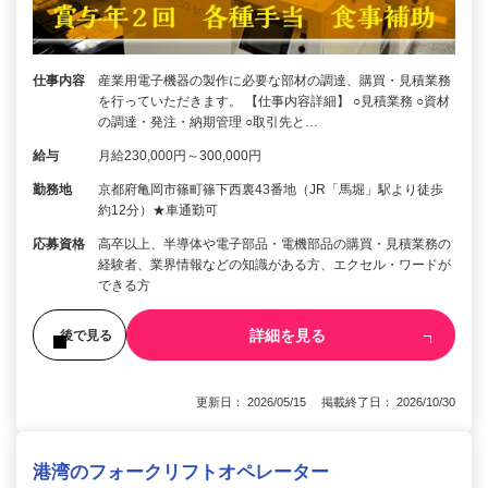
仕事内容
産業用電子機器の製作に必要な部材の調達、購買・見積業務
を行っていただきます。 【仕事内容詳細】 ○見積業務 ○資材
の調達・発注・納期管理 ○取引先と…
給与
月給230,000円～300,000円
勤務地
京都府亀岡市篠町篠下西裏43番地（JR「馬堀」駅より徒歩
約12分）★車通勤可
応募資格
高卒以上、半導体や電子部品・電機部品の購買・見積業務の
経験者、業界情報などの知識がある方、エクセル・ワードが
できる方
詳細を見る
後で見る
更新日： 2026/05/15 掲載終了日： 2026/10/30
港湾のフォークリフトオペレーター