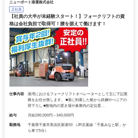
ニューポート港運株式会社
正社員
【社員の大半が未経験スタート！】フォークリフトの資
格は会社負担で取得可！腰を据えて働けます！
仕事内容
港湾におけるフォークリフトオペレーターとして主に下記業
務をお任せ致します。 ■港に到着した船から鉄鋼やべニアの
荷下ろし ■敷地内の置き場や倉庫内の定位置…
給与
月給280,000円～340,000円
勤務地
千葉県千葉市美浜区新港50 （JR京葉線「千葉みなと駅」か
ら車で5分）