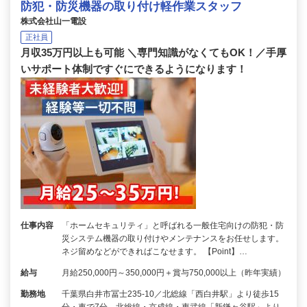
防犯・防災機器の取り付け軽作業スタッフ
株式会社山一電設
正社員
月収35万円以上も可能 ＼専門知識がなくてもOK！／手厚
いサポート体制ですぐにできるようになります！
仕事内容
「ホームセキュリティ」と呼ばれる一般住宅向けの防犯・防
災システム機器の取り付けやメンテナンスをお任せします。
ネジ留めなどができればこなせます。 【Point】…
給与
月給250,000円～350,000円＋賞与750,000以上（昨年実績）
勤務地
千葉県白井市冨士235-10／北総線「西白井駅」より徒歩15