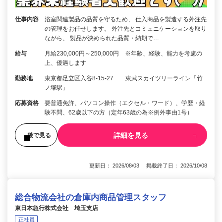
仕事内容
浴室関連製品の品質を守るため、 仕入商品を製造する外注先
の管理をお任せします。 外注先とコミュニケーションを取り
ながら、 製品が決められた品質・納期で…
給与
月給230,000円～250,000円 ※年齢、経験、能力を考慮の
上、優遇します
勤務地
東京都足立区入谷8-15-27 東武スカイツリーライン「竹
ノ塚駅」
応募資格
要普通免許、パソコン操作（エクセル・ワード）、学歴・経
験不問、62歳以下の方（定年63歳の為※例外事由1号）
詳細を見る
後で見る
更新日： 2026/08/03 掲載終了日： 2026/10/08
総合物流会社の倉庫内商品管理スタッフ
東日本急行株式会社 埼玉支店
正社員