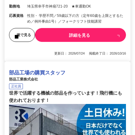
勤務地
埼玉県幸手市神扇721-20 ★車通勤OK
応募資格
性別・ 学歴不問／59歳以下の方（定年60歳を上限とするた
め／例外事由1号）／フォークリフト技能講習
詳細を見る
後で見る
更新日： 2026/07/24 掲載終了日： 2026/10/16
部品工場の購買スタッフ
部品工業株式会社
正社員
世界で活躍する機械の部品を作っています！飛行機にも
使われております！