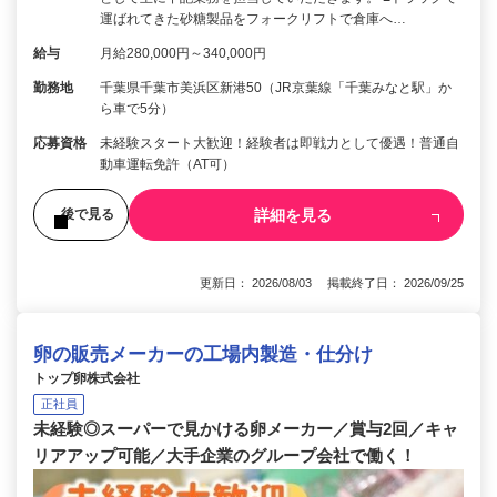
運ばれてきた砂糖製品をフォークリフトで倉庫へ…
給与
月給280,000円～340,000円
勤務地
千葉県千葉市美浜区新港50（JR京葉線「千葉みなと駅」か
ら車で5分）
応募資格
未経験スタート大歓迎！経験者は即戦力として優遇！普通自
動車運転免許（AT可）
詳細を見る
後で見る
更新日： 2026/08/03 掲載終了日： 2026/09/25
卵の販売メーカーの工場内製造・仕分け
トップ卵株式会社
正社員
未経験◎スーパーで見かける卵メーカー／賞与2回／キャ
リアアップ可能／大手企業のグループ会社で働く！