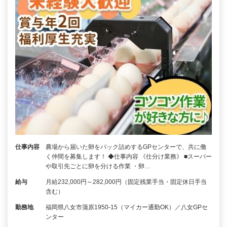
仕事内容
農場から届いた卵をパック詰めするGPセンターで、共に働
く仲間を募集します！ ◆仕事内容 《仕分け業務》 ■スーパー
や取引先ごとに卵を分ける作業 ・卵…
給与
月給232,000円～282,000円（固定残業手当・固定休日手当
含む）
勤務地
福岡県八女市蒲原1950-15（マイカー通勤OK）／八女GPセ
ンター