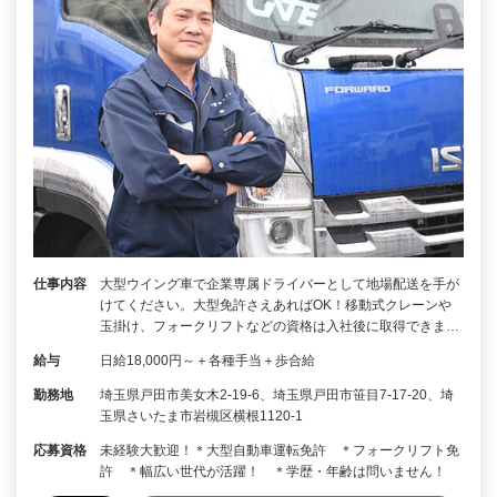
仕事内容
大型ウイング車で企業専属ドライバーとして地場配送を手が
けてください。大型免許さえあればOK！移動式クレーンや
玉掛け、フォークリフトなどの資格は入社後に取得できま…
給与
日給18,000円～＋各種手当＋歩合給
勤務地
埼玉県戸田市美女木2-19-6、埼玉県戸田市笹目7-17-20、埼
玉県さいたま市岩槻区横根1120-1
応募資格
未経験大歓迎！＊大型自動車運転免許 ＊フォークリフト免
許 ＊幅広い世代が活躍！ ＊学歴・年齢は問いません！