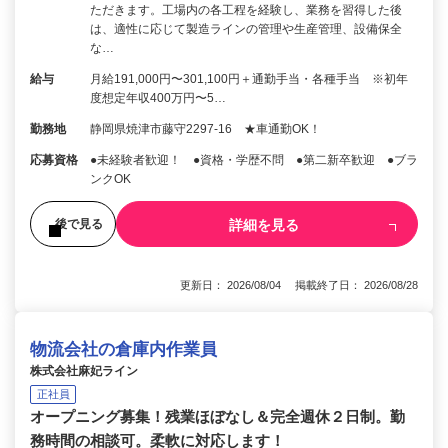
ただきます。工場内の各工程を経験し、業務を習得した後
は、適性に応じて製造ラインの管理や生産管理、設備保全
な…
給与
月給191,000円〜301,100円＋通勤手当・各種手当 ※初年
度想定年収400万円〜5…
勤務地
静岡県焼津市藤守2297-16 ★車通勤OK！
応募資格
●未経験者歓迎！ ●資格・学歴不問 ●第二新卒歓迎 ●ブラ
ンクOK
詳細を見る
後で見る
更新日： 2026/08/04 掲載終了日： 2026/08/28
物流会社の倉庫内作業員
株式会社麻妃ライン
正社員
オープニング募集！残業ほぼなし＆完全週休２日制。勤
務時間の相談可。柔軟に対応します！