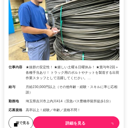
仕事内容
★抜群の安定性！ ★嬉しい土曜＆日曜休み！ ★賞与年2回＋
各種手当あり！ トラック用のボルトやナットを製造する出荷
作業スタッフとして活躍してください。…
給与
月給230,000円以上（その他年齢・経験・スキルに準じ応相
談）
勤務地
埼玉県吉川市上内川414（茨急バス豊橋停留所徒歩1分）
応募資格
高卒以上！経験／年齢／資格不問！
詳細を見る
後で見る