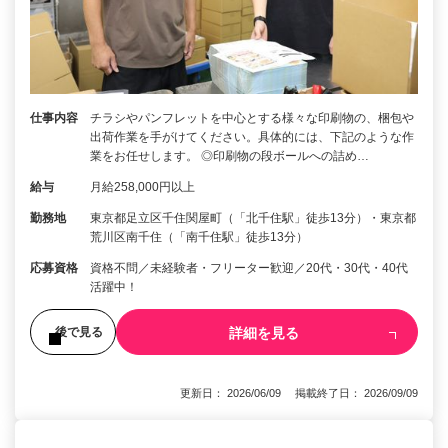
仕事内容
チラシやパンフレットを中心とする様々な印刷物の、梱包や
出荷作業を手がけてください。具体的には、下記のような作
業をお任せします。 ◎印刷物の段ボールへの詰め…
給与
月給258,000円以上
勤務地
東京都足立区千住関屋町（「北千住駅」徒歩13分）・東京都
荒川区南千住（「南千住駅」徒歩13分）
応募資格
資格不問／未経験者・フリーター歓迎／20代・30代・40代
活躍中！
詳細を見る
後で見る
更新日： 2026/06/09 掲載終了日： 2026/09/09