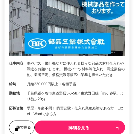
仕事内容
車やバス・飛行機などに使われる様々な部品の材料仕入れや
調達をお願いします。 機械パーツ材料等仕入れ・調達業務の
他、業者選定、価格交渉等幅広い業務を担当いただき…
給与
月給230,000円以上＋各種手当
勤務地
千葉県鎌ケ谷市東道野辺5-6-58／東武野田線「鎌ケ谷駅」よ
り徒歩20分
応募資格
学歴・年齢不問！ 購買経験・仕入れ業務経験がある方 Exc
el・Wordできる方
詳細を見る
後で見る