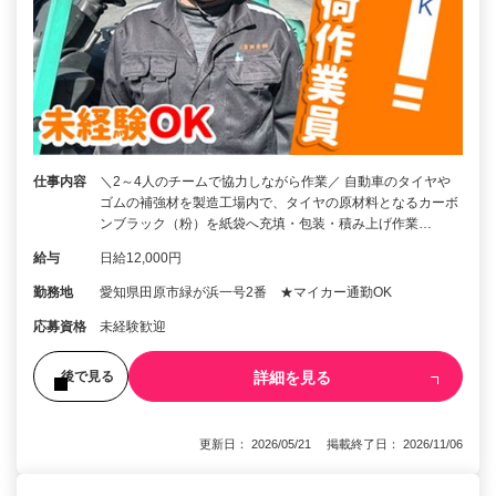
仕事内容
＼2～4人のチームで協力しながら作業／ 自動車のタイヤや
ゴムの補強材を製造工場内で、タイヤの原材料となるカーボ
ンブラック（粉）を紙袋へ充填・包装・積み上げ作業…
給与
日給12,000円
勤務地
愛知県田原市緑が浜一号2番 ★マイカー通勤OK
応募資格
未経験歓迎
詳細を見る
後で見る
更新日： 2026/05/21 掲載終了日： 2026/11/06