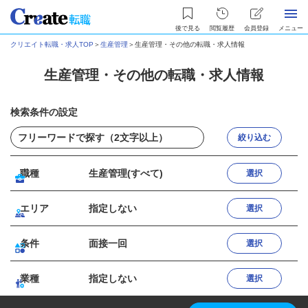
後で見る
閲覧履歴
会員登録
メニュー
クリエイト転職・求人TOP
＞
生産管理
＞
生産管理・その他の転職・求人情報
生産管理・その他の転職・求人情報
検索条件の設定
絞り込む
職種
生産管理(すべて)
選択
エリア
指定しない
選択
条件
面接一回
選択
業種
指定しない
選択