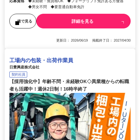
応募資格
◆未経験・無資格OK ◆フォークリフト免許ある方優遇
◆男女不問 ◆要普通自動車免許
詳細を見る
後で見る
更新日： 2026/06/19 掲載終了日： 2027/04/30
工場内の包装・出荷作業員
日豊興産株式会社
契約社員
【採用強化中】年齢不問・未経験OK◇異業種からの転職
者も活躍中！週休2日制！16時半終了