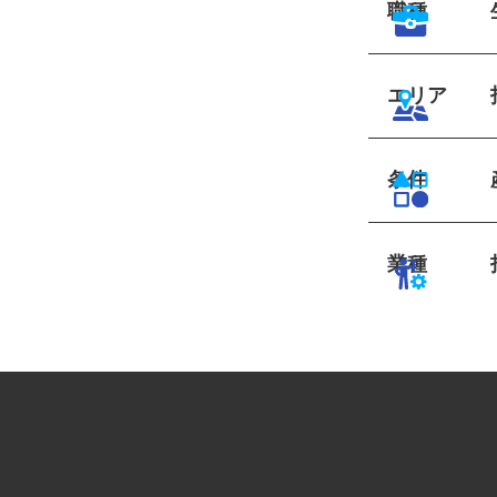
職種
エリア
条件
業種