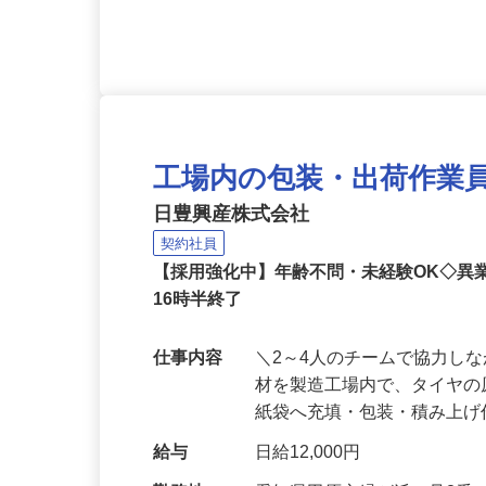
応募資格
●未経験者歓迎！ ●資格・
工場内の包装・出荷作業
日豊興産株式会社
契約社員
【採用強化中】年齢不問・未経験OK◇異
16時半終了
仕事内容
＼2～4人のチームで協力し
材を製造工場内で、タイヤ
紙袋へ充填・包装・積み上