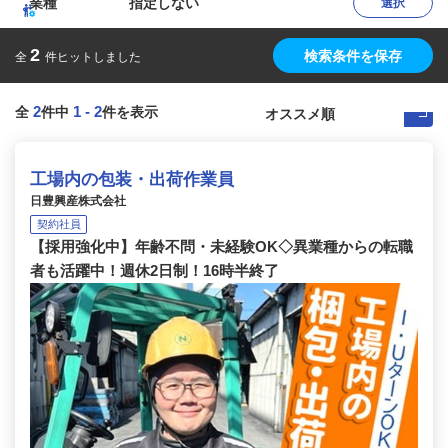
業種
指定しない
選択
2
検索条件を保存
全
件ヒットしました
2
1
-
2
全
件中
件を表示
工場内の包装・出荷作業員
日豊興産株式会社
契約社員
【採用強化中】年齢不問・未経験OK◇異業種からの転職
者も活躍中！週休2日制！16時半終了