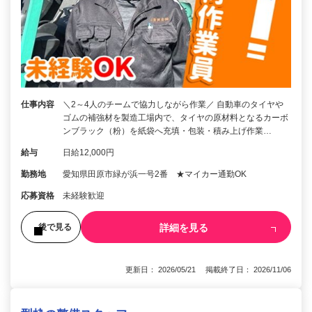
仕事内容
＼2～4人のチームで協力しながら作業／ 自動車のタイヤや
ゴムの補強材を製造工場内で、タイヤの原材料となるカーボ
ンブラック（粉）を紙袋へ充填・包装・積み上げ作業…
給与
日給12,000円
勤務地
愛知県田原市緑が浜一号2番 ★マイカー通勤OK
応募資格
未経験歓迎
詳細を見る
後で見る
更新日： 2026/05/21 掲載終了日： 2026/11/06