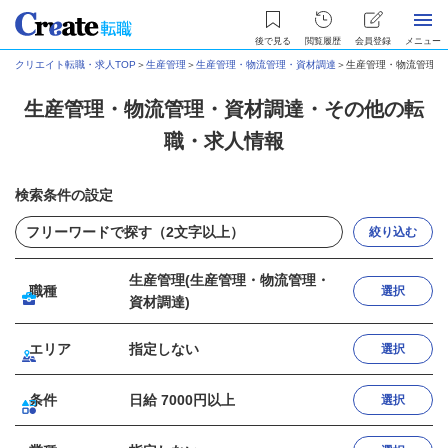
後で見る
閲覧履歴
会員登録
メニュー
クリエイト転職・求人TOP
＞
生産管理
＞
生産管理・物流管理・資材調達
＞
生産管理・物流管理・
生産管理・物流管理・資材調達・その他の転
職・求人情報
検索条件の設定
絞り込む
生産管理(生産管理・物流管理・
職種
選択
資材調達)
エリア
指定しない
選択
条件
日給 7000円以上
選択