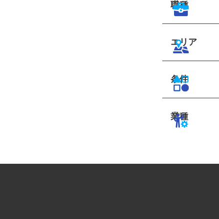
職種
エリア
条件
業種