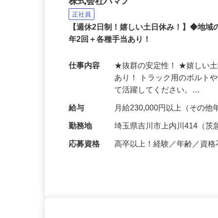
株式会社ハマノ
正社員
【週休2日制！嬉しい土日休み！】◆地
年2回＋各種手当あり！
仕事内容
★抜群の安定性！ ★嬉しい
あり！ トラック用のボルト
て活躍してください。…
給与
月給230,000円以上（そ
勤務地
埼玉県吉川市上内川414（
応募資格
高卒以上！経験／年齢／資