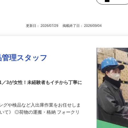
外事由3号のイ／長期勤続によるキャリア形
転免許（AT限定可）○簡単なPC入力でき
後で見
更新日： 2026/07/29 掲載終了日： 2026/09/04
品管理スタッフ
1／3が女性！未経験者もイチから丁寧に
キングや検品など入出庫作業をお任せしま
ついて》 ◎荷物の運搬・格納 フォークリ