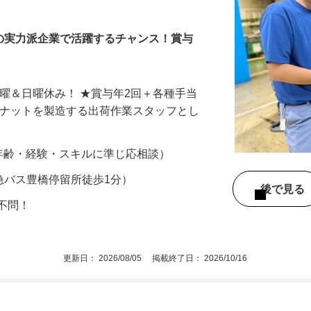
域の実力派企業で活躍するチャンス！賞与
土曜＆日曜休み！ ★賞与年2回＋各種手当
やナットを製造する出荷作業スタッフとし
の他年齢・経験・スキルに準じ応相談）
茨急バス豊橋停留所徒歩1分）
後で見
格不問！
更新日： 2026/08/05 掲載終了日： 2026/10/16