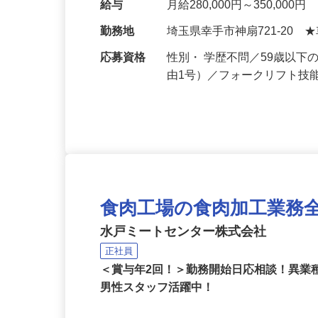
フトを使って、届いた商…
給与
月給280,000円～350,000円
勤務地
埼玉県幸手市神扇721-20 
応募資格
性別・ 学歴不問／59歳以
由1号）／フォークリフト技
食肉工場の食肉加工業務
水戸ミートセンター株式会社
正社員
＜賞与年2回！＞勤務開始日応相談！異業