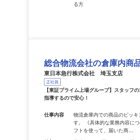
応募資格
○高卒以上 ○45歳以下（例
成を図る為）○普通自動車運
る方
総合物流会社の倉庫内商
東日本急行株式会社 埼玉支店
正社員
【東証プライム上場グループ】スタッフの
指導するので安心！
仕事内容
物流倉庫内での商品のピッ
す。 《具体的な業務内容に