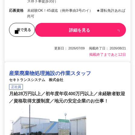
ス停下車徒歩3分）
応募資格
未経験OK！45歳迄（例外事由3号のイ） ★運転免許あれば
尚可
詳細を見る
後で見る
更新日： 2026/07/09 掲載終了日： 2026/08/21
掲載終了まであと12日
産業廃棄物処理施設の作業スタッフ
セキトランスシステム 株式会社
正社員
月給28万円以上／初年度年収400万円以上／未経験者歓迎
／資格取得支援制度／地元の安定企業のお仕事！