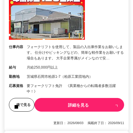
仕事内容
フォークリフトを使用して、製品の入出庫作業をお願いしま
す。 仕分けやピッキングなどの、簡単な軽作業をお願いする
場合もあります。 大手企業専属がメインなので安…
給与
月給250,000円以上
勤務地
茨城県石岡市柏原1-7（柏原工業団地内）
応募資格
要フォークリフト免許 《異業種からの転職者多数活躍
中！》
詳細を見る
後で見る
更新日： 2026/08/03 掲載終了日： 2026/09/11