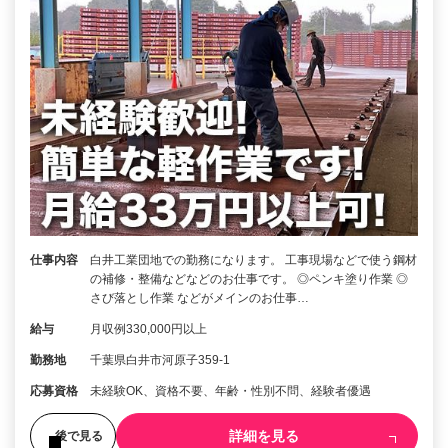
仕事内容
白井工業団地での勤務になります。 工事現場などで使う鋼材
の補修・整備などなどのお仕事です。 ◎ペンキ塗り作業 ◎
さび落とし作業 などがメインのお仕事…
給与
月収例330,000円以上
勤務地
千葉県白井市河原子359-1
応募資格
未経験OK、資格不要、年齢・性別不問、経験者優遇
詳細を見る
後で見る