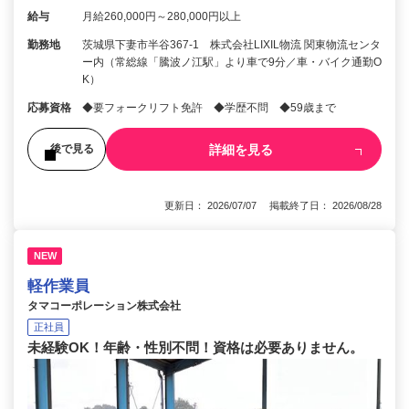
給与
月給260,000円～280,000円以上
勤務地
茨城県下妻市半谷367-1 株式会社LIXIL物流 関東物流センタ
ー内（常総線「騰波ノ江駅」より車で9分／車・バイク通勤O
K）
応募資格
◆要フォークリフト免許 ◆学歴不問 ◆59歳まで
詳細を見る
後で見る
更新日： 2026/07/07 掲載終了日： 2026/08/28
NEW
軽作業員
タマコーポレーション株式会社
正社員
未経験OK！年齢・性別不問！資格は必要ありません。