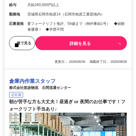
給与
月給260,000円以上
勤務地
茨城県石岡市柏原14（石岡市柏原工業団地内）
応募資格
要フォークリフト免許、59歳まで（例外事由1号） ◆経験
者優遇！ ◆学歴不問
詳細を見る
後で見る
更新日： 2026/06/30 掲載終了日： 2026/08/28
倉庫内作業スタッフ
株式会社筑波物流 石岡流通センター
正社員
朝が苦手な方も大丈夫！昼過ぎ or 夜間のお仕事です！フ
ォークリフト手当あり♪