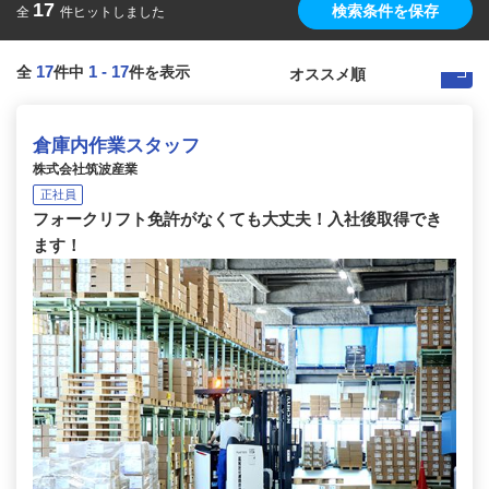
17
検索条件を保存
全
件ヒットしました
17
1
-
17
全
件中
件を表示
倉庫内作業スタッフ
株式会社筑波産業
正社員
フォークリフト免許がなくても大丈夫！入社後取得でき
ます！