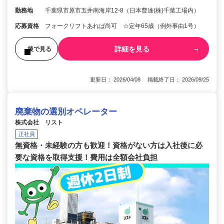
勤務地
千葉県市原市五井南海岸12-8（日本曹達(株)千葉工場内）
応募資格
フォークリフトあれば尚可 ☆定年65歳（例外事由1号）
詳細を見る
後で見る
更新日： 2026/04/08 掲載終了日： 2026/09/25
廃棄物の選別オペレーター
株式会社 リスト
正社員
無資格・未経験の方も歓迎！資格がない方は入社後に必
要な資格を取得支援！費用は全額会社負担