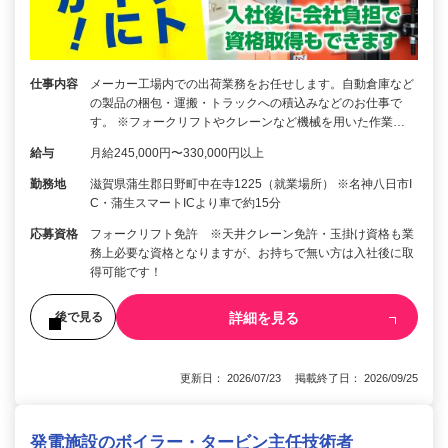
仕事内容
メーカー工場内での出荷業務をお任せします。自動倉庫など
の製品の梱包・運搬・トラックへの積込みなどのお仕事で
す。 ※フォークリフトやクレーンなど機械を用いた作業…
給与
月給245,000円〜330,000円以上
勤務地
滋賀県蒲生郡日野町中在寺1225（就業場所） ※名神八日市I
C・蒲生スマートICより車で約15分
応募資格
フォークリフト免許 ※天井クレーン免許・玉掛け資格も業
務上必要な資格となりますが、お持ちで無い方は入社後に取
得可能です！
詳細を見る
後で見る
更新日： 2026/07/23 掲載終了日： 2026/09/25
発電施設のボイラー・タービン主任技術者