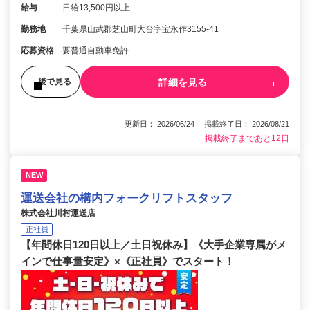
給与
日給13,500円以上
勤務地
千葉県山武郡芝山町大台字宝永作3155-41
応募資格
要普通自動車免許
詳細を見る
後で見る
更新日： 2026/06/24 掲載終了日： 2026/08/21
掲載終了まであと12日
NEW
運送会社の構内フォークリフトスタッフ
株式会社川村運送店
正社員
【年間休日120日以上／土日祝休み】《大手企業専属がメ
インで仕事量安定》×《正社員》でスタート！