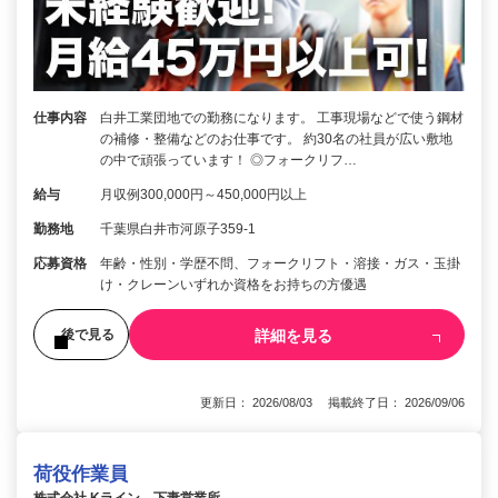
仕事内容
白井工業団地での勤務になります。 工事現場などで使う鋼材
の補修・整備などのお仕事です。 約30名の社員が広い敷地
の中で頑張っています！ ◎フォークリフ…
給与
月収例300,000円～450,000円以上
勤務地
千葉県白井市河原子359-1
応募資格
年齢・性別・学歴不問、フォークリフト・溶接・ガス・玉掛
け・クレーンいずれか資格をお持ちの方優遇
詳細を見る
後で見る
更新日： 2026/08/03 掲載終了日： 2026/09/06
荷役作業員