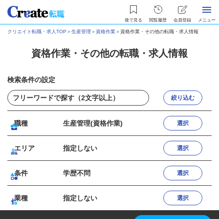
後で見る
閲覧履歴
会員登録
メニュー
クリエイト転職・求人TOP
＞
生産管理
＞
資格作業
＞
資格作業・その他の転職・求人情報
資格作業・その他の転職・求人情報
検索条件の設定
絞り込む
職種
生産管理(資格作業)
選択
エリア
指定しない
選択
条件
学歴不問
選択
業種
指定しない
選択