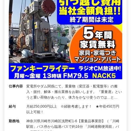
仕事内容
変電所やダム関係にて、重量物（変圧器・配電盤等）の搬
入・据付、解体・搬出業務をお願いします。 『重量鳶』とい
うと重い荷物があったり、体力をかなり使うのでは…と…
給与
月給250,000円以上 ※経験考慮します！ ★年収450万円
以上可能！
勤務地
神奈川県川崎市川崎区浅野町1-6【重量品事業部】（「川崎
駅前」バス停から臨港バスで約16分 「川崎港郵便局前」バ