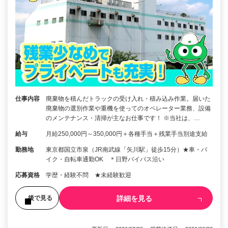
仕事内容
廃棄物を積んだトラックの受け入れ・積み込み作業。届いた
廃棄物の選別作業や重機を使ってのオペレーター業務、設備
のメンテナンス・清掃が主なお仕事です！ ※当社は、…
給与
月給250,000円～350,000円＋各種手当＋残業手当別途支給
勤務地
東京都国立市泉（JR南武線「矢川駅」徒歩15分）★車・バ
イク・自転車通勤OK ＊日野バイパス沿い
応募資格
学歴・経験不問 ★未経験歓迎
詳細を見る
後で見る