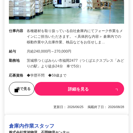
仕事内容
各種建材を取り扱っている自社倉庫内にてフォーク作業をメ
インにご担当いただきます。 ＜具体的な内容＞ 倉庫内での
移動作業や入出庫作業、検品などをお任せしま…
給与
月給240,000円～270,000円
勤務地
茨城県つくばみらい市福岡2477（つくばエクスプレス「みど
りの駅」より徒歩24分 車で5分）
応募資格
◆学歴不問 ◆59歳まで
詳細を見る
後で見る
更新日： 2026/06/25 掲載終了日： 2026/08/28
倉庫内作業スタッフ
株式会社筑波物流 石岡物流センター