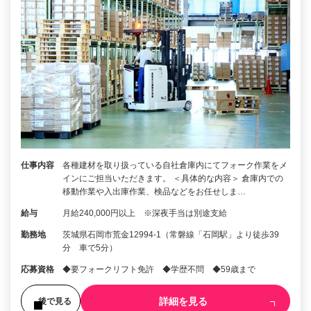
仕事内容
各種建材を取り扱っている自社倉庫内にてフォーク作業をメ
インにご担当いただきます。 ＜具体的な内容＞ 倉庫内での
移動作業や入出庫作業、検品などをお任せしま…
給与
月給240,000円以上 ※深夜手当は別途支給
勤務地
茨城県石岡市荒金12994-1（常磐線「石岡駅」より徒歩39
分 車で5分）
応募資格
◆要フォークリフト免許 ◆学歴不問 ◆59歳まで
詳細を見る
後で見る