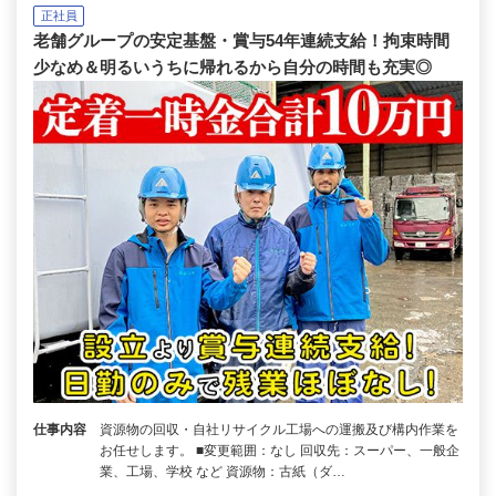
正社員
老舗グループの安定基盤・賞与54年連続支給！拘束時間
少なめ＆明るいうちに帰れるから自分の時間も充実◎
仕事内容
資源物の回収・自社リサイクル工場への運搬及び構内作業を
お任せします。 ■変更範囲：なし 回収先：スーパー、一般企
業、工場、学校 など 資源物：古紙（ダ…