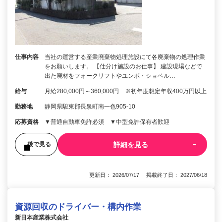
仕事内容
当社の運営する産業廃棄物処理施設にて各廃棄物の処理作業
をお願いします。 【仕分け施設のお仕事】 建設現場などで
出た廃材をフォークリフトやユンボ・ショベル…
給与
月給280,000円～360,000円 ※初年度想定年収400万円以上
勤務地
静岡県駿東郡長泉町南一色905-10
応募資格
▼普通自動車免許必須 ▼中型免許保有者歓迎
詳細を見る
後で見る
更新日： 2026/07/17 掲載終了日： 2027/06/18
資源回収のドライバー・構内作業
新日本産業株式会社