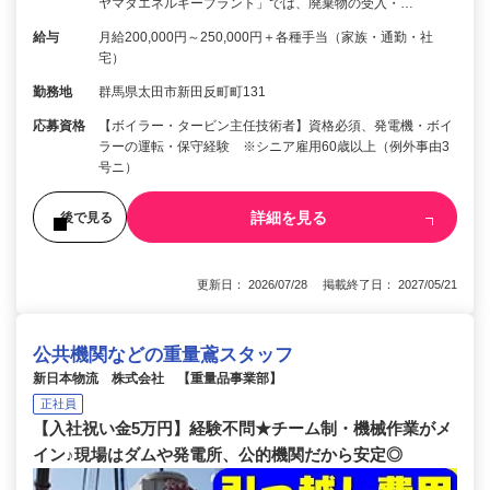
ヤマダエネルギープラント」では、廃棄物の受入・…
給与
月給200,000円～250,000円＋各種手当（家族・通勤・社
宅）
勤務地
群馬県太田市新田反町町131
応募資格
【ボイラー・タービン主任技術者】資格必須、発電機・ボイ
ラーの運転・保守経験 ※シニア雇用60歳以上（例外事由3
号ニ）
詳細を見る
後で見る
更新日： 2026/07/28 掲載終了日： 2027/05/21
公共機関などの重量鳶スタッフ
新日本物流 株式会社 【重量品事業部】
正社員
【入社祝い金5万円】経験不問★チーム制・機械作業がメ
イン♪現場はダムや発電所、公的機関だから安定◎