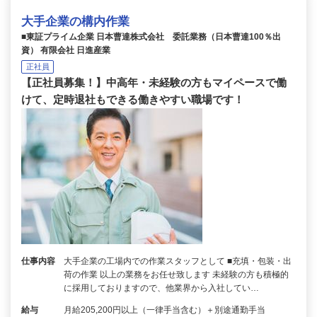
大手企業の構内作業
■東証プライム企業 日本曹達株式会社 委託業務（日本曹達100％出
資） 有限会社 日進産業
正社員
【正社員募集！】中高年・未経験の方もマイペースで働
けて、定時退社もできる働きやすい職場です！
仕事内容
大手企業の工場内での作業スタッフとして ■充填・包装・出
荷の作業 以上の業務をお任せ致します 未経験の方も積極的
に採用しておりますので、他業界から入社してい…
給与
月給205,200円以上（一律手当含む）＋別途通勤手当