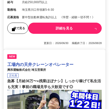
給与
月給250,000円以上
勤務地
埼玉県川口市領家5-6-30
応募資格
要中型自動車運転免許以上 《学歴・経験一切不問！》
詳細を見る
後で見る
更新日： 2026/06/30 掲載終了日： 2026/08/28
NEW
工場内の天井クレーンオペレーター
興和運輸株式会社 埼玉営業所
正社員
急募【月給36万〜×残業ほぼナシ】しっかり稼げて私生活
も充実！事前の職場見学も大歓迎です◎