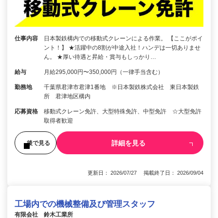
仕事内容
日本製鉄構内での移動式クレーンによる作業。 【ここがポイ
ント！】 ★活躍中の8割が中途入社！ハンデは一切ありませ
ん。 ★厚い待遇と昇給・賞与もしっかり…
給与
月給295,000円〜350,000円（一律手当含む）
勤務地
千葉県君津市君津1番地 ※日本製鉄株式会社 東日本製鉄
所 君津地区構内
応募資格
移動式クレーン免許、大型特殊免許、中型免許 ☆大型免許
取得者歓迎
詳細を見る
後で見る
更新日： 2026/07/27 掲載終了日： 2026/09/04
工場内での機械整備及び管理スタッフ
有限会社 鈴木工業所