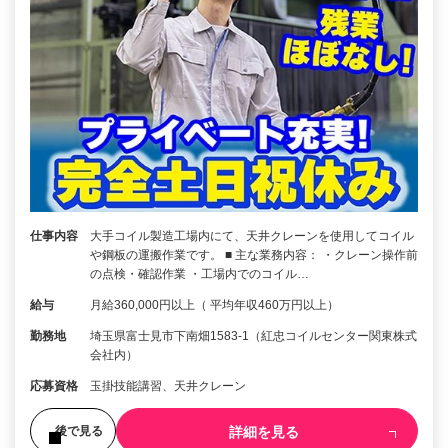
仕事内容
大手コイル製造工場内にて、天井クレーンを使用してコイル
や鋼板の運搬作業です。 ■ 主な業務内容： ・クレーン操作前
の点検・確認作業 ・工場内でのコイル…
給与
月給360,000円以上（ 平均年収460万円以上）
勤務地
埼玉県富士見市下南畑1583-1（紅忠コイルセンター関東株式
会社内）
応募資格
玉掛技能講習、天井クレーン
詳細を見る
後で見る