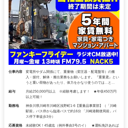
仕事内容
変電所やダム関係にて、重量物（変圧器・配電盤等）の搬
入・据付、解体・搬出業務をお願いします。 『重量鳶』とい
うと重い荷物があったり、体力をかなり使うのでは…と…
給与
月給250,000円以上 ※経験考慮します！ ★年収450万円
以上可能！
勤務地
神奈川県川崎市川崎区浅野町1-6【重量品事業部】（「川崎
駅前」バス停から臨港バスで約16分 「川崎港郵便局前」バ
ス停下車徒歩3分）
応募資格
未経験OK！45歳迄（例外事由3号のイ） ★運転免許あれば