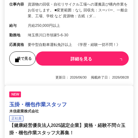
仕事内容
資源物の回収・自社リサイクル工場への運搬及び構内作業を
お任せします。 ■変更範囲：なし 回収先：スーパー、一般企
業、工場、学校 など 資源物：古紙（ダ…
給与
月給250,000円以上
勤務地
埼玉県川口市領家5-6-30
応募資格
要中型自動車運転免許以上 《学歴・経験一切不問！》
詳細を見る
後で見る
更新日： 2026/06/30 掲載終了日： 2026/08/28
NEW
玉掛・梱包作業スタッフ
木信産業株式会社
正社員
【健康経営優良法人2025認定企業】資格・経験不問☆玉
掛・梱包作業スタッフ大募集！