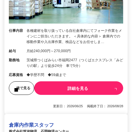
仕事内容
各種建材を取り扱っている自社倉庫内にてフォーク作業をメ
インにご担当いただきます。 ＜具体的な内容＞ 倉庫内での
移動作業や入出庫作業、検品などをお任せしま…
給与
月給240,000円～270,000円
勤務地
茨城県つくばみらい市福岡2477（つくばエクスプレス「みど
りの駅」より徒歩24分 車で5分）
応募資格
◆学歴不問 ◆59歳まで
詳細を見る
後で見る
更新日： 2026/06/25 掲載終了日： 2026/08/28
倉庫内作業スタッフ
株式会社筑波物流 石岡物流センター