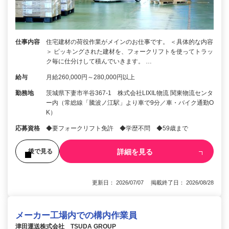
仕事内容
住宅建材の荷役作業がメインのお仕事です。 ＜具体的な内容
＞ ピッキングされた建材を、フォークリフトを使ってトラッ
ク毎に仕分けして積んでいきます。 …
給与
月給260,000円～280,000円以上
勤務地
茨城県下妻市半谷367-1 株式会社LIXIL物流 関東物流センタ
ー内（常総線「騰波ノ江駅」より車で9分／車・バイク通勤O
K）
応募資格
◆要フォークリフト免許 ◆学歴不問 ◆59歳まで
詳細を見る
後で見る
更新日： 2026/07/07 掲載終了日： 2026/08/28
メーカー工場内での構内作業員
津田運送株式会社 TSUDA GROUP