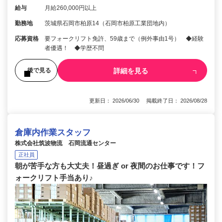
給与
月給260,000円以上
勤務地
茨城県石岡市柏原14（石岡市柏原工業団地内）
応募資格
要フォークリフト免許、59歳まで（例外事由1号） ◆経験
者優遇！ ◆学歴不問
詳細を見る
後で見る
更新日： 2026/06/30 掲載終了日： 2026/08/28
倉庫内作業スタッフ
株式会社筑波物流 石岡流通センター
正社員
朝が苦手な方も大丈夫！昼過ぎ or 夜間のお仕事です！フ
ォークリフト手当あり♪