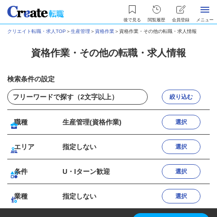
後で見る
閲覧履歴
会員登録
メニュー
クリエイト転職・求人TOP
＞
生産管理
＞
資格作業
＞
資格作業・その他の転職・求人情報
資格作業・その他の転職・求人情報
検索条件の設定
絞り込む
職種
生産管理(資格作業)
選択
エリア
指定しない
選択
条件
U・Iターン歓迎
選択
業種
指定しない
選択