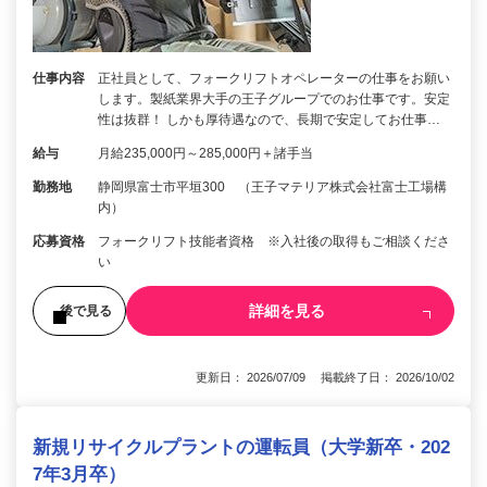
仕事内容
正社員として、フォークリフトオペレーターの仕事をお願い
します。製紙業界大手の王子グループでのお仕事です。安定
性は抜群！ しかも厚待遇なので、長期で安定してお仕事…
給与
月給235,000円～285,000円＋諸手当
勤務地
静岡県富士市平垣300 （王子マテリア株式会社富士工場構
内）
応募資格
フォークリフト技能者資格 ※入社後の取得もご相談くださ
い
詳細を見る
後で見る
更新日： 2026/07/09 掲載終了日： 2026/10/02
新規リサイクルプラントの運転員（大学新卒・202
7年3月卒）