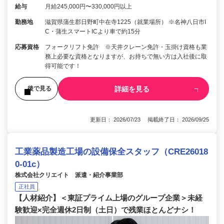
給与
月給245,000円〜330,000円以上
勤務地
滋賀県蒲生郡日野町中在寺1225（就業場所） ※名神八日市I
C・蒲生スマートICより車で約15分
応募資格
フォークリフト免許 ※天井クレーン免許・玉掛け資格も業
務上必要な資格となりますが、お持ちで無い方は入社後に取
得可能です！
詳細を見る
後で見る
更新日： 2026/07/23 掲載終了日： 2026/09/25
工業薬品製造工場の設備保全スタッフ（CRE26018
0-01c）
株式会社クリエイト 派遣・紹介事業部
正社員
【人材紹介】＜東証プライム上場のグループ企業＞未経
験歓迎×完全週休2日制（土日）で残業ほとんどナシ！