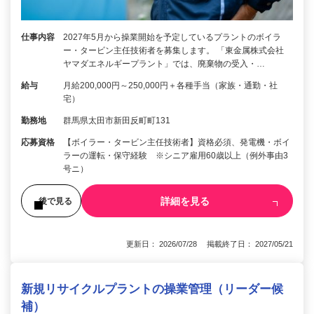
仕事内容
2027年5月から操業開始を予定しているプラントのボイラ
ー・タービン主任技術者を募集します。 「東金属株式会社
ヤマダエネルギープラント」では、廃棄物の受入・…
給与
月給200,000円～250,000円＋各種手当（家族・通勤・社
宅）
勤務地
群馬県太田市新田反町町131
応募資格
【ボイラー・タービン主任技術者】資格必須、発電機・ボイ
ラーの運転・保守経験 ※シニア雇用60歳以上（例外事由3
号ニ）
詳細を見る
後で見る
更新日： 2026/07/28 掲載終了日： 2027/05/21
新規リサイクルプラントの操業管理（リーダー候
補）