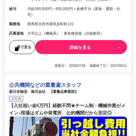
給与
月給300,000円～600,000円＋各種手当（家族・通勤・社
宅）
勤務地
群馬県太田市新田反町町131
応募資格
大卒以上（機械系）、要各種資格（詳細参照）
詳細を見る
後で見る
更新日： 2026/07/28 掲載終了日： 2027/05/21
公共機関などの重量鳶スタッフ
新日本物流 株式会社 【重量品事業部】
正社員
【入社祝い金5万円】経験不問★チーム制・機械作業がメ
イン♪現場はダムや発電所、公的機関だから安定◎