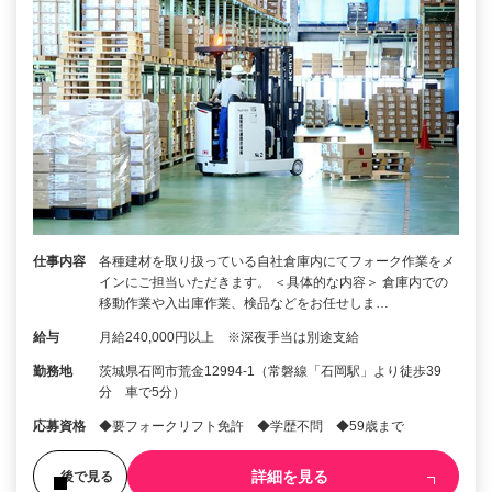
仕事内容
各種建材を取り扱っている自社倉庫内にてフォーク作業をメ
インにご担当いただきます。 ＜具体的な内容＞ 倉庫内での
移動作業や入出庫作業、検品などをお任せしま…
給与
月給240,000円以上 ※深夜手当は別途支給
勤務地
茨城県石岡市荒金12994-1（常磐線「石岡駅」より徒歩39
分 車で5分）
応募資格
◆要フォークリフト免許 ◆学歴不問 ◆59歳まで
詳細を見る
後で見る