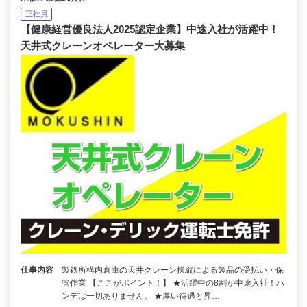
正社員
【健康経営優良法人2025認定企業】中途入社が活躍中！
天井式クレーンオペレーター大募集
仕事内容
製鉄所構内倉庫の天井クレーン操縦による製品の受払い・保
管作業 【ここがポイント！】 ★活躍中の8割が中途入社！ハ
ンデは一切ありません。 ★厚い待遇と昇…