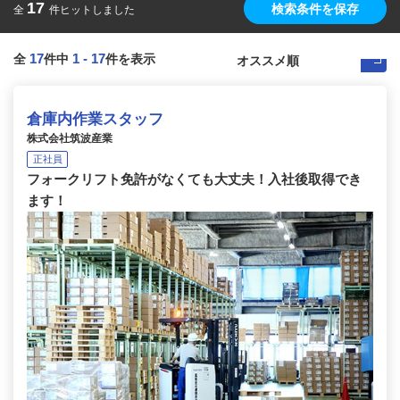
17
検索条件を保存
全
件ヒットしました
17
1
-
17
全
件中
件を表示
倉庫内作業スタッフ
株式会社筑波産業
正社員
フォークリフト免許がなくても大丈夫！入社後取得でき
ます！