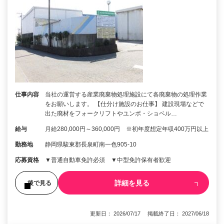
仕事内容
当社の運営する産業廃棄物処理施設にて各廃棄物の処理作業
をお願いします。 【仕分け施設のお仕事】 建設現場などで
出た廃材をフォークリフトやユンボ・ショベル…
給与
月給280,000円～360,000円 ※初年度想定年収400万円以上
勤務地
静岡県駿東郡長泉町南一色905-10
応募資格
▼普通自動車免許必須 ▼中型免許保有者歓迎
詳細を見る
後で見る
更新日： 2026/07/17 掲載終了日： 2027/06/18