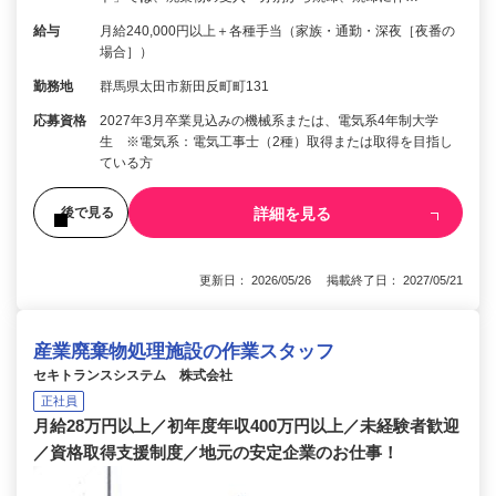
給与
月給240,000円以上＋各種手当（家族・通勤・深夜［夜番の
場合］）
勤務地
群馬県太田市新田反町町131
応募資格
2027年3月卒業見込みの機械系または、電気系4年制大学
生 ※電気系：電気工事士（2種）取得または取得を目指し
ている方
詳細を見る
後で見る
更新日： 2026/05/26 掲載終了日： 2027/05/21
産業廃棄物処理施設の作業スタッフ
セキトランスシステム 株式会社
正社員
月給28万円以上／初年度年収400万円以上／未経験者歓迎
／資格取得支援制度／地元の安定企業のお仕事！