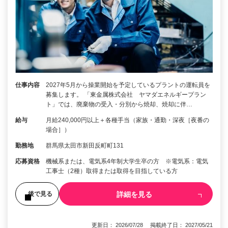
仕事内容
2027年5月から操業開始を予定しているプラントの運転員を
募集します。 「東金属株式会社 ヤマダエネルギープラン
ト」では、廃棄物の受入・分別から焼却、焼却に伴…
給与
月給240,000円以上＋各種手当（家族・通勤・深夜［夜番の
場合］）
勤務地
群馬県太田市新田反町町131
応募資格
機械系または、電気系4年制大学生卒の方 ※電気系：電気
工事士（2種）取得または取得を目指している方
詳細を見る
後で見る
更新日： 2026/07/28 掲載終了日： 2027/05/21