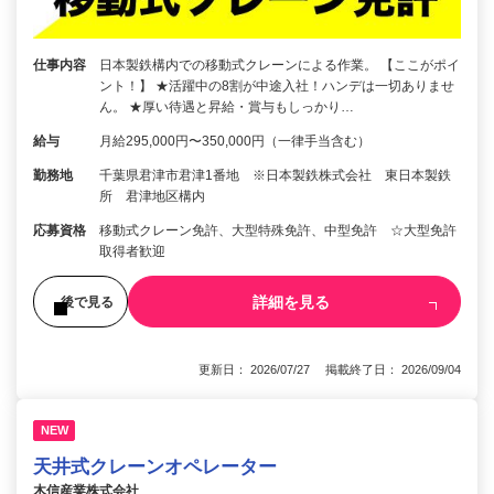
仕事内容
日本製鉄構内での移動式クレーンによる作業。 【ここがポイ
ント！】 ★活躍中の8割が中途入社！ハンデは一切ありませ
ん。 ★厚い待遇と昇給・賞与もしっかり…
給与
月給295,000円〜350,000円（一律手当含む）
勤務地
千葉県君津市君津1番地 ※日本製鉄株式会社 東日本製鉄
所 君津地区構内
応募資格
移動式クレーン免許、大型特殊免許、中型免許 ☆大型免許
取得者歓迎
詳細を見る
後で見る
更新日： 2026/07/27 掲載終了日： 2026/09/04
NEW
天井式クレーンオペレーター
木信産業株式会社